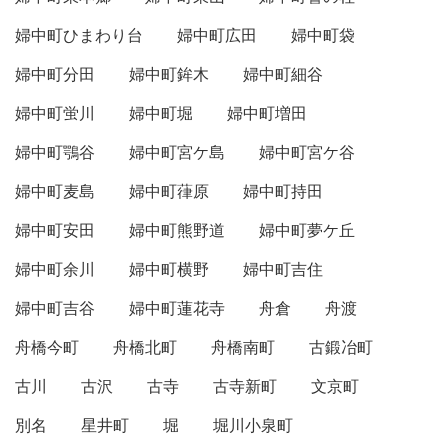
婦中町ひまわり台
婦中町広田
婦中町袋
婦中町分田
婦中町鉾木
婦中町細谷
婦中町蛍川
婦中町堀
婦中町増田
婦中町鶚谷
婦中町宮ケ島
婦中町宮ケ谷
婦中町麦島
婦中町葎原
婦中町持田
婦中町安田
婦中町熊野道
婦中町夢ケ丘
婦中町余川
婦中町横野
婦中町吉住
婦中町吉谷
婦中町蓮花寺
舟倉
舟渡
舟橋今町
舟橋北町
舟橋南町
古鍛冶町
古川
古沢
古寺
古寺新町
文京町
別名
星井町
堀
堀川小泉町