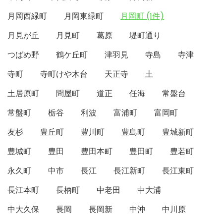
月岡西緑町
月岡東緑町
月岡町 (1件)
月見が丘
月見町
葛原
堤町通り
つばめ野
鶴ケ丘町
津羽見
寺島
寺津
寺町
寺町けや木台
天正寺
土
土居原町
問屋町
道正
任海
常盤台
常盤町
栃谷
利波
富浦町
富岡町
友杉
豊丘町
豊川町
豊島町
豊城新町
豊城町
豊田
豊田本町
豊田町
豊若町
永久町
中市
長江
長江新町
長江東町
長江本町
長柄町
中老田
中大浦
中大久保
長岡
長岡新
中沖
中川原