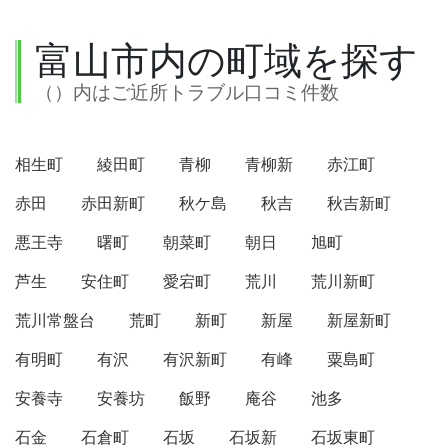
富山市内の町域を探す
（）内はご近所トラブル口コミ件数
相生町
綾田町
青柳
青柳新
赤江町
赤田
赤田新町
秋ケ島
秋吉
秋吉新町
悪王寺
曙町
朝菜町
朝日
旭町
芦生
安住町
愛宕町
荒川
荒川新町
荒川常盤台
荒町
新町
新屋
新屋新町
有明町
有沢
有沢新町
有峰
粟島町
安養寺
安養坊
飯野
庵谷
池多
石金
石倉町
石坂
石坂新
石坂東町