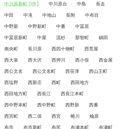
中川原新町 (1件)
中川原台
中島
長走
中田
中滝
中地山
長附
中布目
中野新
中野新町
中番
中冨居
中冨居新町
中屋
流杉
那智町
鍋田
南央町
長川原
西四十物町
西荒屋
西大泉
西大沢
西押川
西小俣
西金屋
西公文名
西公文名町
西笹津
西山王町
西塩野
西新庄
西町
西田地方
西田地方町
西長江
西長江本町
西中野本町
西中野町
西野新
西番
西宮町
西二俣
西宮
蜷川
楡原
布市
布市新町
布尻
布瀬本町
布瀬町