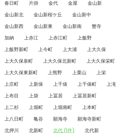
春日町
片掛
金代
金屋
金山新
金山新北
金山新桜ケ丘
金山新中
金山新西
金山新東
金山新南
蟹寺
加納
上赤江
上赤江町
上飯野
上飯野新町
上今町
上大浦
上大久保
上大久保泉町
上大久保北新町
上大久保栄町
上大久保東新町
上熊野
上栗山
上栄
上庄町
上新保
上千俵
上千俵町
上滝
上布目
上袋
上冨居
上冨居新町
上二杉
上堀町
上堀南町
上本町
上八日町
亀谷
願海寺
願海寺新町
北押川
北新町
北代 (1件)
北代新