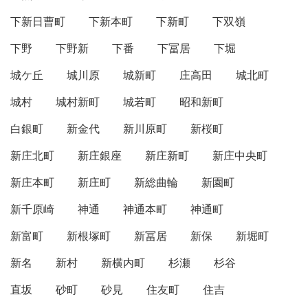
下新日曹町
下新本町
下新町
下双嶺
下野
下野新
下番
下冨居
下堀
城ケ丘
城川原
城新町
庄高田
城北町
城村
城村新町
城若町
昭和新町
白銀町
新金代
新川原町
新桜町
新庄北町
新庄銀座
新庄新町
新庄中央町
新庄本町
新庄町
新総曲輪
新園町
新千原崎
神通
神通本町
神通町
新富町
新根塚町
新冨居
新保
新堀町
新名
新村
新横内町
杉瀬
杉谷
直坂
砂町
砂見
住友町
住吉