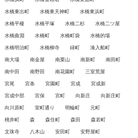
水橋東出町
水橋東天神町
水橋東浜町
水橋平榎
水橋平塚
水橋二杉
水橋二ツ屋
水橋曲淵
水橋町
水橋町袋
水橋的場
水橋明治町
水橋柳寺
緑町
湊入船町
南大場
南金屋
南栗山
南新町
南田町
南中田
南野田
南花園町
三室荒屋
宮尾
宮条
宮園町
宮成
宮成新
宮成中部
宮保
宮町
向新庄
向新庄町
向川原町
室町通り
明輪町
元町
桃井町
森
森住町
森田
森若町
文珠寺
八木山
安田町
安野屋町