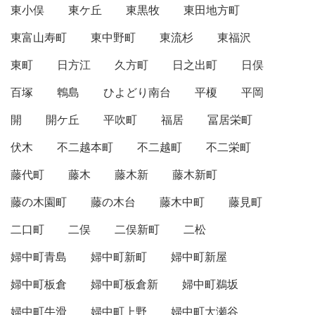
東小俣
東ケ丘
東黒牧
東田地方町
東富山寿町
東中野町
東流杉
東福沢
東町
日方江
久方町
日之出町
日俣
百塚
鵯島
ひよどり南台
平榎
平岡
開
開ケ丘
平吹町
福居
冨居栄町
伏木
不二越本町
不二越町
不二栄町
藤代町
藤木
藤木新
藤木新町
藤の木園町
藤の木台
藤木中町
藤見町
二口町
二俣
二俣新町
二松
婦中町青島
婦中町新町
婦中町新屋
婦中町板倉
婦中町板倉新
婦中町鵜坂
婦中町牛滑
婦中町上野
婦中町大瀬谷