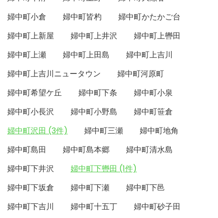
婦中町小倉
婦中町皆杓
婦中町かたかご台
婦中町上新屋
婦中町上井沢
婦中町上轡田
婦中町上瀬
婦中町上田島
婦中町上吉川
婦中町上吉川ニュータウン
婦中町河原町
婦中町希望ケ丘
婦中町下条
婦中町小泉
婦中町小長沢
婦中町小野島
婦中町笹倉
婦中町沢田 (3件)
婦中町三瀬
婦中町地角
婦中町島田
婦中町島本郷
婦中町清水島
婦中町下井沢
婦中町下轡田 (1件)
婦中町下坂倉
婦中町下瀬
婦中町下邑
婦中町下吉川
婦中町十五丁
婦中町砂子田