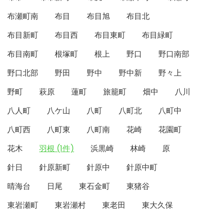
布瀬町南
布目
布目旭
布目北
布目新町
布目西
布目東町
布目緑町
布目南町
根塚町
根上
野口
野口南部
野口北部
野田
野中
野中新
野々上
野町
萩原
蓮町
旅籠町
畑中
八川
八人町
八ケ山
八町
八町北
八町中
八町西
八町東
八町南
花崎
花園町
花木
羽根 (1件)
浜黒崎
林崎
原
針日
針原新町
針原中
針原中町
晴海台
日尾
東石金町
東猪谷
東岩瀬町
東岩瀬村
東老田
東大久保