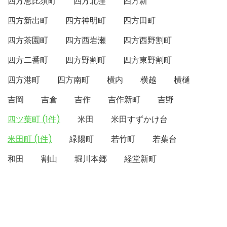
四方恵比須町
四方北窪
四方新
四方新出町
四方神明町
四方田町
四方茶園町
四方西岩瀬
四方西野割町
四方二番町
四方野割町
四方東野割町
四方港町
四方南町
横内
横越
横樋
吉岡
吉倉
吉作
吉作新町
吉野
四ツ葉町 (1件)
米田
米田すずかけ台
米田町 (1件)
緑陽町
若竹町
若葉台
和田
割山
堀川本郷
経堂新町