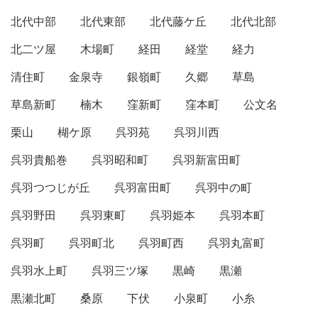
北代中部
北代東部
北代藤ケ丘
北代北部
北二ツ屋
木場町
経田
経堂
経力
清住町
金泉寺
銀嶺町
久郷
草島
草島新町
楠木
窪新町
窪本町
公文名
栗山
楜ケ原
呉羽苑
呉羽川西
呉羽貴船巻
呉羽昭和町
呉羽新富田町
呉羽つつじが丘
呉羽富田町
呉羽中の町
呉羽野田
呉羽東町
呉羽姫本
呉羽本町
呉羽町
呉羽町北
呉羽町西
呉羽丸富町
呉羽水上町
呉羽三ツ塚
黒崎
黒瀬
黒瀬北町
桑原
下伏
小泉町
小糸