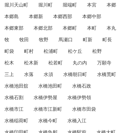
堀川天山町
堀川町
堀端町
本宮
本郷
本郷島
本郷新
本郷西部
本郷中部
本郷東部
本郷北部
本郷町
本町
本丸
牧
牧田
牧野
馬瀬口
町新
町長
町袋
町村
松浦町
松ケ丘
松野
松木
松木新
松若町
丸の内
万願寺
三上
水落
水須
水橋朝日町
水橋荒町
水橋池田舘
水橋池田町
水橋石政
水橋石割
水橋伊勢屋
水橋伊勢領
水橋市江
水橋市江新町
水橋市田袋
水橋稲荷町
水橋今町
水橋入江
水橋印田町
水橋魚躬
水橋駅前
水橋大町