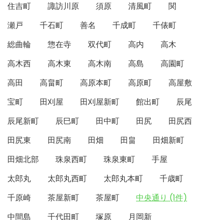
住吉町
諏訪川原
須原
清風町
関
瀬戸
千石町
善名
千成町
千俵町
総曲輪
惣在寺
双代町
高内
高木
高木西
高木東
高木南
高島
高園町
高田
高畠町
高原本町
高原町
高屋敷
宝町
田刈屋
田刈屋新町
館出町
辰尾
辰尾新町
辰巳町
田中町
田尻
田尻西
田尻東
田尻南
田畑
田畠
田畑新町
田畑北部
珠泉西町
珠泉東町
手屋
太郎丸
太郎丸西町
太郎丸本町
千歳町
千原崎
茶屋新町
茶屋町
中央通り (1件)
中間島
千代田町
塚原
月岡新