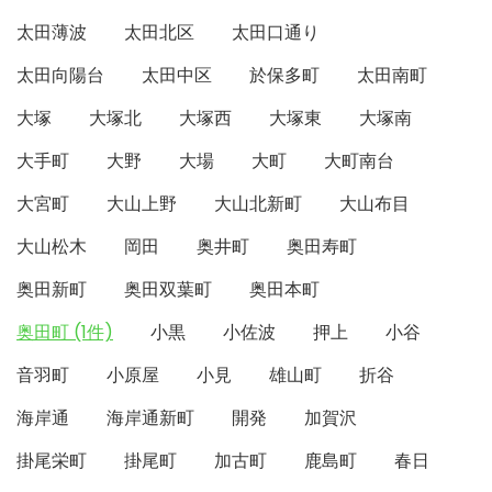
太田薄波
太田北区
太田口通り
太田向陽台
太田中区
於保多町
太田南町
大塚
大塚北
大塚西
大塚東
大塚南
大手町
大野
大場
大町
大町南台
大宮町
大山上野
大山北新町
大山布目
大山松木
岡田
奥井町
奥田寿町
奥田新町
奥田双葉町
奥田本町
奥田町 (1件)
小黒
小佐波
押上
小谷
音羽町
小原屋
小見
雄山町
折谷
海岸通
海岸通新町
開発
加賀沢
掛尾栄町
掛尾町
加古町
鹿島町
春日