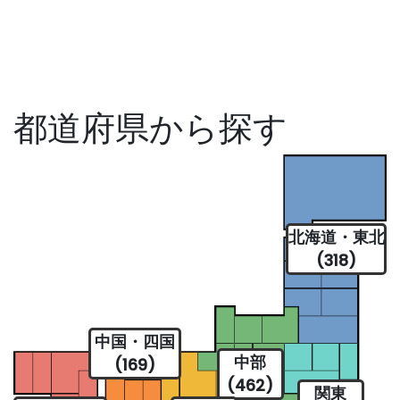
都道府県から探す
北海道・東北
(318)
中国・四国
中部
(169)
(462)
関東