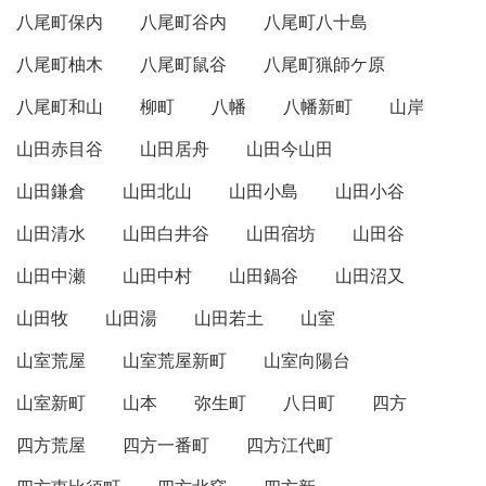
八尾町保内
八尾町谷内
八尾町八十島
八尾町柚木
八尾町鼠谷
八尾町猟師ケ原
八尾町和山
柳町
八幡
八幡新町
山岸
山田赤目谷
山田居舟
山田今山田
山田鎌倉
山田北山
山田小島
山田小谷
山田清水
山田白井谷
山田宿坊
山田谷
山田中瀬
山田中村
山田鍋谷
山田沼又
山田牧
山田湯
山田若土
山室
山室荒屋
山室荒屋新町
山室向陽台
山室新町
山本
弥生町
八日町
四方
四方荒屋
四方一番町
四方江代町