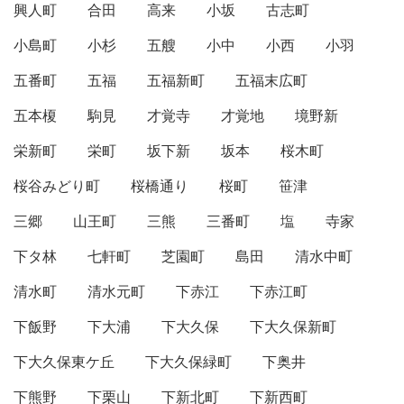
興人町
合田
高来
小坂
古志町
小島町
小杉
五艘
小中
小西
小羽
五番町
五福
五福新町
五福末広町
五本榎
駒見
才覚寺
才覚地
境野新
栄新町
栄町
坂下新
坂本
桜木町
桜谷みどり町
桜橋通り
桜町
笹津
三郷
山王町
三熊
三番町
塩
寺家
下タ林
七軒町
芝園町
島田
清水中町
清水町
清水元町
下赤江
下赤江町
下飯野
下大浦
下大久保
下大久保新町
下大久保東ケ丘
下大久保緑町
下奥井
下熊野
下栗山
下新北町
下新西町