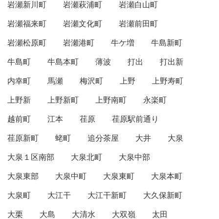
岩瀬新川町
岩瀬萩浦町
岩瀬白山町
岩瀬福来町
岩瀬文化町
岩瀬前田町
岩瀬松原町
岩瀬港町
牛ケ増
牛島新町
牛島町
牛島本町
薄波
打出
打出新
内幸町
馬瀬
梅沢町
上野
上野寿町
上野新
上野新町
上野南町
永楽町
越前町
江本
荏原
荏原駅前通り
荏原新町
蛯町
追分茶屋
大井
大泉
大泉１区南部
大泉北町
大泉中部
大泉東部
大泉中町
大泉東町
大泉本町
大泉町
大江干
大江干新町
大久保新町
大栗
大島
大清水
大双嶺
太田