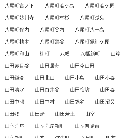
八尾町宮ノ下
八尾町茗ケ島
八尾町茗ケ原
八尾町妙川寺
八尾町村杉
八尾町滅鬼
八尾町保内
八尾町谷内
八尾町八十島
八尾町柚木
八尾町鼠谷
八尾町猟師ケ原
八尾町和山
柳町
八幡
八幡新町
山岸
山田赤目谷
山田居舟
山田今山田
山田鎌倉
山田北山
山田小島
山田小谷
山田清水
山田白井谷
山田宿坊
山田谷
山田中瀬
山田中村
山田鍋谷
山田沼又
山田牧
山田湯
山田若土
山室
山室荒屋
山室荒屋新町
山室向陽台
山室新町
山本
弥生町
八日町
四方