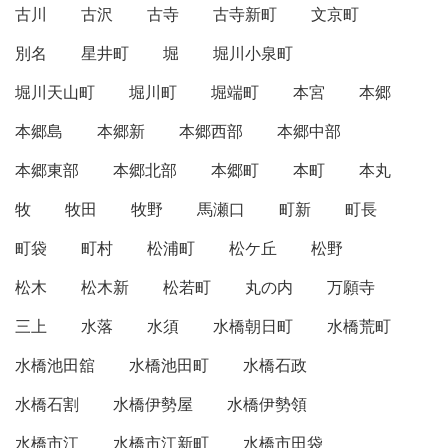
古川
古沢
古寺
古寺新町
文京町
別名
星井町
堀
堀川小泉町
堀川天山町
堀川町
堀端町
本宮
本郷
本郷島
本郷新
本郷西部
本郷中部
本郷東部
本郷北部
本郷町
本町
本丸
牧
牧田
牧野
馬瀬口
町新
町長
町袋
町村
松浦町
松ケ丘
松野
松木
松木新
松若町
丸の内
万願寺
三上
水落
水須
水橋朝日町
水橋荒町
水橋池田舘
水橋池田町
水橋石政
水橋石割
水橋伊勢屋
水橋伊勢領
水橋市江
水橋市江新町
水橋市田袋