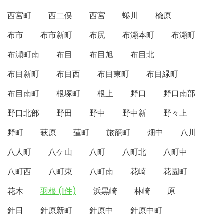
西宮町
西二俣
西宮
蜷川
楡原
布市
布市新町
布尻
布瀬本町
布瀬町
布瀬町南
布目
布目旭
布目北
布目新町
布目西
布目東町
布目緑町
布目南町
根塚町
根上
野口
野口南部
野口北部
野田
野中
野中新
野々上
野町
萩原
蓮町
旅籠町
畑中
八川
八人町
八ケ山
八町
八町北
八町中
八町西
八町東
八町南
花崎
花園町
花木
羽根 (1件)
浜黒崎
林崎
原
針日
針原新町
針原中
針原中町