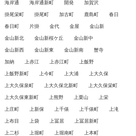
海岸通
海岸通新町
開発
加賀沢
掛尾栄町
掛尾町
加古町
鹿島町
春日
春日町
片掛
金代
金屋
金山新
金山新北
金山新桜ケ丘
金山新中
金山新西
金山新東
金山新南
蟹寺
加納
上赤江
上赤江町
上飯野
上飯野新町
上今町
上大浦
上大久保
上大久保泉町
上大久保北新町
上大久保栄町
上大久保東新町
上熊野
上栗山
上栄
上庄町
上新保
上千俵
上千俵町
上滝
上布目
上袋
上冨居
上冨居新町
上二杉
上堀町
上堀南町
上本町