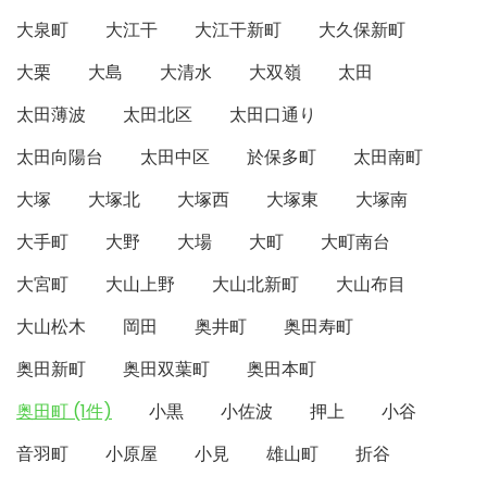
大泉町
大江干
大江干新町
大久保新町
大栗
大島
大清水
大双嶺
太田
太田薄波
太田北区
太田口通り
太田向陽台
太田中区
於保多町
太田南町
大塚
大塚北
大塚西
大塚東
大塚南
大手町
大野
大場
大町
大町南台
大宮町
大山上野
大山北新町
大山布目
大山松木
岡田
奥井町
奥田寿町
奥田新町
奥田双葉町
奥田本町
奥田町 (1件)
小黒
小佐波
押上
小谷
音羽町
小原屋
小見
雄山町
折谷