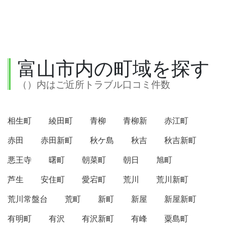
富山市内の町域を探す
（）内はご近所トラブル口コミ件数
相生町
綾田町
青柳
青柳新
赤江町
赤田
赤田新町
秋ケ島
秋吉
秋吉新町
悪王寺
曙町
朝菜町
朝日
旭町
芦生
安住町
愛宕町
荒川
荒川新町
荒川常盤台
荒町
新町
新屋
新屋新町
有明町
有沢
有沢新町
有峰
粟島町