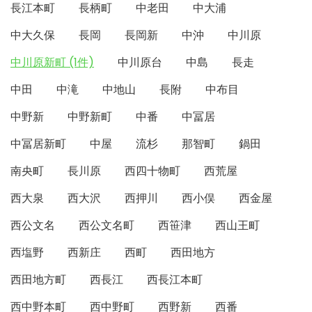
長江本町
長柄町
中老田
中大浦
中大久保
長岡
長岡新
中沖
中川原
中川原新町 (1件)
中川原台
中島
長走
中田
中滝
中地山
長附
中布目
中野新
中野新町
中番
中冨居
中冨居新町
中屋
流杉
那智町
鍋田
南央町
長川原
西四十物町
西荒屋
西大泉
西大沢
西押川
西小俣
西金屋
西公文名
西公文名町
西笹津
西山王町
西塩野
西新庄
西町
西田地方
西田地方町
西長江
西長江本町
西中野本町
西中野町
西野新
西番