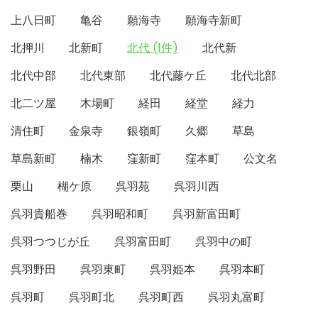
上八日町
亀谷
願海寺
願海寺新町
北押川
北新町
北代 (1件)
北代新
北代中部
北代東部
北代藤ケ丘
北代北部
北二ツ屋
木場町
経田
経堂
経力
清住町
金泉寺
銀嶺町
久郷
草島
草島新町
楠木
窪新町
窪本町
公文名
栗山
楜ケ原
呉羽苑
呉羽川西
呉羽貴船巻
呉羽昭和町
呉羽新富田町
呉羽つつじが丘
呉羽富田町
呉羽中の町
呉羽野田
呉羽東町
呉羽姫本
呉羽本町
呉羽町
呉羽町北
呉羽町西
呉羽丸富町