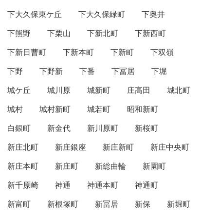
下大久保東ケ丘
下大久保緑町
下奥井
下熊野
下栗山
下新北町
下新西町
下新日曹町
下新本町
下新町
下双嶺
下野
下野新
下番
下冨居
下堀
城ケ丘
城川原
城新町
庄高田
城北町
城村
城村新町
城若町
昭和新町
白銀町
新金代
新川原町
新桜町
新庄北町
新庄銀座
新庄新町
新庄中央町
新庄本町
新庄町
新総曲輪
新園町
新千原崎
神通
神通本町
神通町
新富町
新根塚町
新冨居
新保
新堀町