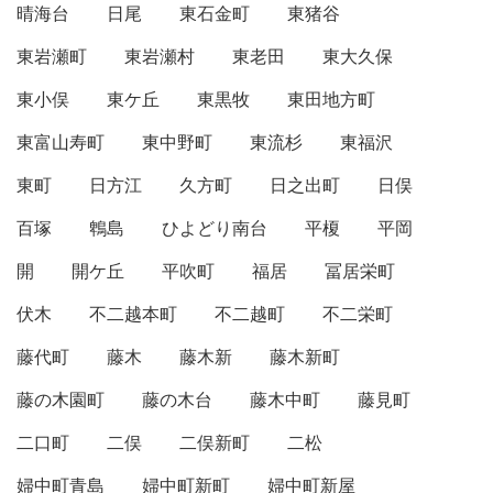
晴海台
日尾
東石金町
東猪谷
東岩瀬町
東岩瀬村
東老田
東大久保
東小俣
東ケ丘
東黒牧
東田地方町
東富山寿町
東中野町
東流杉
東福沢
東町
日方江
久方町
日之出町
日俣
百塚
鵯島
ひよどり南台
平榎
平岡
開
開ケ丘
平吹町
福居
冨居栄町
伏木
不二越本町
不二越町
不二栄町
藤代町
藤木
藤木新
藤木新町
藤の木園町
藤の木台
藤木中町
藤見町
二口町
二俣
二俣新町
二松
婦中町青島
婦中町新町
婦中町新屋