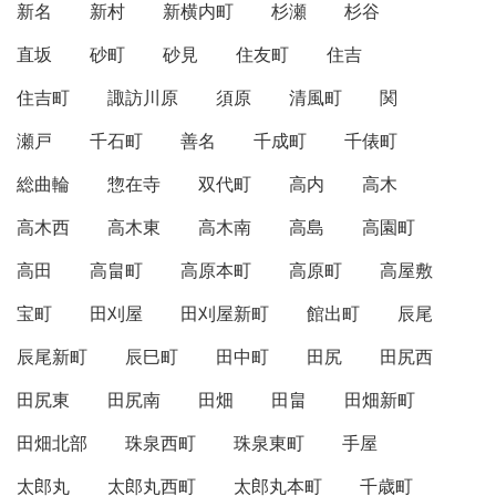
新名
新村
新横内町
杉瀬
杉谷
直坂
砂町
砂見
住友町
住吉
住吉町
諏訪川原
須原
清風町
関
瀬戸
千石町
善名
千成町
千俵町
総曲輪
惣在寺
双代町
高内
高木
高木西
高木東
高木南
高島
高園町
高田
高畠町
高原本町
高原町
高屋敷
宝町
田刈屋
田刈屋新町
館出町
辰尾
辰尾新町
辰巳町
田中町
田尻
田尻西
田尻東
田尻南
田畑
田畠
田畑新町
田畑北部
珠泉西町
珠泉東町
手屋
太郎丸
太郎丸西町
太郎丸本町
千歳町