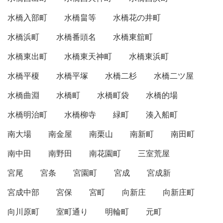
水橋入部町
水橋畠等
水橋花の井町
水橋浜町
水橋番頭名
水橋東舘町
水橋東出町
水橋東天神町
水橋東浜町
水橋平榎
水橋平塚
水橋二杉
水橋二ツ屋
水橋曲淵
水橋町
水橋町袋
水橋的場
水橋明治町
水橋柳寺
緑町
湊入船町
南大場
南金屋
南栗山
南新町
南田町
南中田
南野田
南花園町
三室荒屋
宮尾
宮条
宮園町
宮成
宮成新
宮成中部
宮保
宮町
向新庄
向新庄町
向川原町
室町通り
明輪町
元町