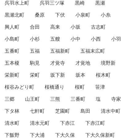
呉羽水上町
呉羽三ツ塚
黒崎
黒瀬
黒瀬北町
桑原
下伏
小泉町
小糸
興人町
合田
高来
小坂
古志町
小島町
小杉
五艘
小中
小西
小羽
五番町
五福
五福新町
五福末広町
五本榎
駒見
才覚寺
才覚地
境野新
栄新町
栄町
坂下新
坂本
桜木町
桜谷みどり町
桜橋通り
桜町
笹津
三郷
山王町
三熊
三番町
塩
寺家
下タ林
七軒町
芝園町
島田
清水中町
清水町
清水元町
下赤江
下赤江町
下飯野
下大浦
下大久保
下大久保新町