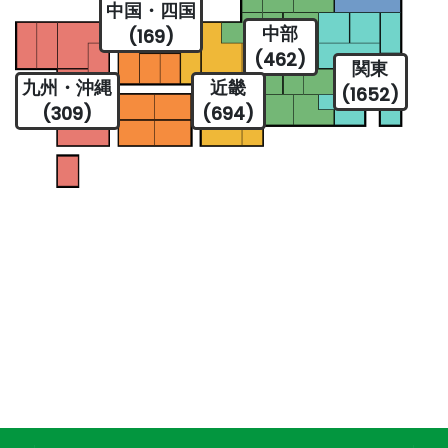
中国・四国
中部
(169)
(462)
関東
九州・沖縄
近畿
(1652)
(309)
(694)