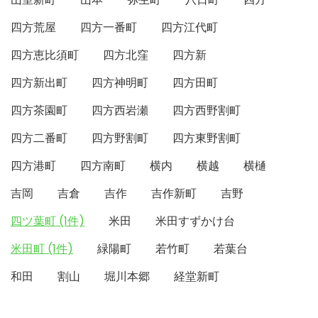
四方荒屋
四方一番町
四方江代町
四方恵比須町
四方北窪
四方新
四方新出町
四方神明町
四方田町
四方茶園町
四方西岩瀬
四方西野割町
四方二番町
四方野割町
四方東野割町
四方港町
四方南町
横内
横越
横樋
吉岡
吉倉
吉作
吉作新町
吉野
四ツ葉町 (1件)
米田
米田すずかけ台
米田町 (1件)
緑陽町
若竹町
若葉台
和田
割山
堀川本郷
経堂新町