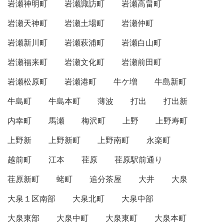
岩瀬神明町
岩瀬諏訪町
岩瀬高畠町
岩瀬天神町
岩瀬土場町
岩瀬仲町
岩瀬新川町
岩瀬萩浦町
岩瀬白山町
岩瀬福来町
岩瀬文化町
岩瀬前田町
岩瀬松原町
岩瀬港町
牛ケ増
牛島新町
牛島町
牛島本町
薄波
打出
打出新
内幸町
馬瀬
梅沢町
上野
上野寿町
上野新
上野新町
上野南町
永楽町
越前町
江本
荏原
荏原駅前通り
荏原新町
蛯町
追分茶屋
大井
大泉
大泉１区南部
大泉北町
大泉中部
大泉東部
大泉中町
大泉東町
大泉本町