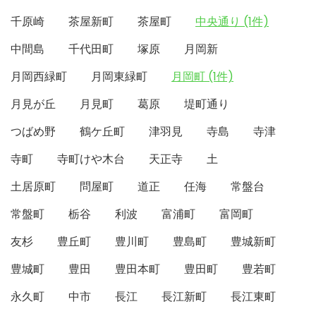
千原崎
茶屋新町
茶屋町
中央通り (1件)
中間島
千代田町
塚原
月岡新
月岡西緑町
月岡東緑町
月岡町 (1件)
月見が丘
月見町
葛原
堤町通り
つばめ野
鶴ケ丘町
津羽見
寺島
寺津
寺町
寺町けや木台
天正寺
土
土居原町
問屋町
道正
任海
常盤台
常盤町
栃谷
利波
富浦町
富岡町
友杉
豊丘町
豊川町
豊島町
豊城新町
豊城町
豊田
豊田本町
豊田町
豊若町
永久町
中市
長江
長江新町
長江東町