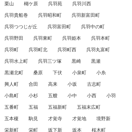
栗山
楜ケ原
呉羽苑
呉羽川西
呉羽貴船巻
呉羽昭和町
呉羽新富田町
呉羽つつじが丘
呉羽富田町
呉羽中の町
呉羽野田
呉羽東町
呉羽姫本
呉羽本町
呉羽町
呉羽町北
呉羽町西
呉羽丸富町
呉羽水上町
呉羽三ツ塚
黒崎
黒瀬
黒瀬北町
桑原
下伏
小泉町
小糸
興人町
合田
高来
小坂
古志町
小島町
小杉
五艘
小中
小西
小羽
五番町
五福
五福新町
五福末広町
五本榎
駒見
才覚寺
才覚地
境野新
栄新町
栄町
坂下新
坂本
桜木町