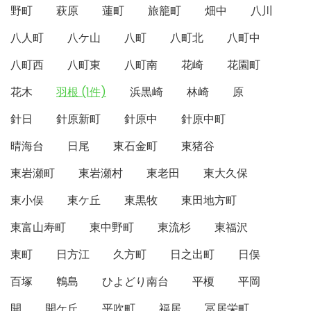
野町
萩原
蓮町
旅籠町
畑中
八川
八人町
八ケ山
八町
八町北
八町中
八町西
八町東
八町南
花崎
花園町
花木
羽根 (1件)
浜黒崎
林崎
原
針日
針原新町
針原中
針原中町
晴海台
日尾
東石金町
東猪谷
東岩瀬町
東岩瀬村
東老田
東大久保
東小俣
東ケ丘
東黒牧
東田地方町
東富山寿町
東中野町
東流杉
東福沢
東町
日方江
久方町
日之出町
日俣
百塚
鵯島
ひよどり南台
平榎
平岡
開
開ケ丘
平吹町
福居
冨居栄町