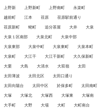
上野新
上野新町
上野南町
永楽町
越前町
江本
荏原
荏原駅前通り
荏原新町
蛯町
追分茶屋
大井
大泉
大泉１区南部
大泉北町
大泉中部
大泉東部
大泉中町
大泉東町
大泉本町
大泉町
大江干
大江干新町
大久保新町
大栗
大島
大清水
大双嶺
太田
太田薄波
太田北区
太田口通り
太田向陽台
太田中区
於保多町
太田南町
大塚
大塚北
大塚西
大塚東
大塚南
大手町
大野
大場
大町
大町南台