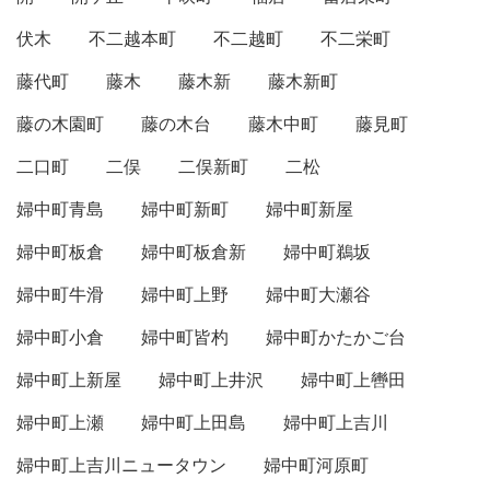
伏木
不二越本町
不二越町
不二栄町
藤代町
藤木
藤木新
藤木新町
藤の木園町
藤の木台
藤木中町
藤見町
二口町
二俣
二俣新町
二松
婦中町青島
婦中町新町
婦中町新屋
婦中町板倉
婦中町板倉新
婦中町鵜坂
婦中町牛滑
婦中町上野
婦中町大瀬谷
婦中町小倉
婦中町皆杓
婦中町かたかご台
婦中町上新屋
婦中町上井沢
婦中町上轡田
婦中町上瀬
婦中町上田島
婦中町上吉川
婦中町上吉川ニュータウン
婦中町河原町