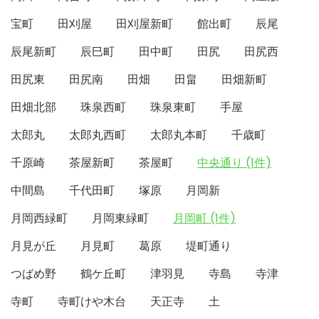
宝町
田刈屋
田刈屋新町
館出町
辰尾
辰尾新町
辰巳町
田中町
田尻
田尻西
田尻東
田尻南
田畑
田畠
田畑新町
田畑北部
珠泉西町
珠泉東町
手屋
太郎丸
太郎丸西町
太郎丸本町
千歳町
千原崎
茶屋新町
茶屋町
中央通り (1件)
中間島
千代田町
塚原
月岡新
月岡西緑町
月岡東緑町
月岡町 (1件)
月見が丘
月見町
葛原
堤町通り
つばめ野
鶴ケ丘町
津羽見
寺島
寺津
寺町
寺町けや木台
天正寺
土