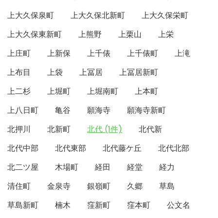
上大久保泉町
上大久保北新町
上大久保栄町
上大久保東新町
上熊野
上栗山
上栄
上庄町
上新保
上千俵
上千俵町
上滝
上布目
上袋
上冨居
上冨居新町
上二杉
上堀町
上堀南町
上本町
上八日町
亀谷
願海寺
願海寺新町
北押川
北新町
北代 (1件)
北代新
北代中部
北代東部
北代藤ケ丘
北代北部
北二ツ屋
木場町
経田
経堂
経力
清住町
金泉寺
銀嶺町
久郷
草島
草島新町
楠木
窪新町
窪本町
公文名