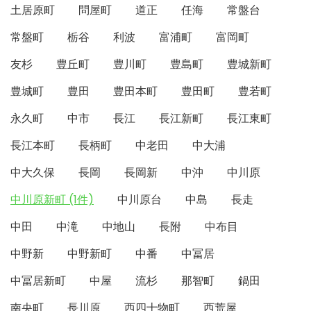
土居原町
問屋町
道正
任海
常盤台
常盤町
栃谷
利波
富浦町
富岡町
友杉
豊丘町
豊川町
豊島町
豊城新町
豊城町
豊田
豊田本町
豊田町
豊若町
永久町
中市
長江
長江新町
長江東町
長江本町
長柄町
中老田
中大浦
中大久保
長岡
長岡新
中沖
中川原
中川原新町 (1件)
中川原台
中島
長走
中田
中滝
中地山
長附
中布目
中野新
中野新町
中番
中冨居
中冨居新町
中屋
流杉
那智町
鍋田
南央町
長川原
西四十物町
西荒屋