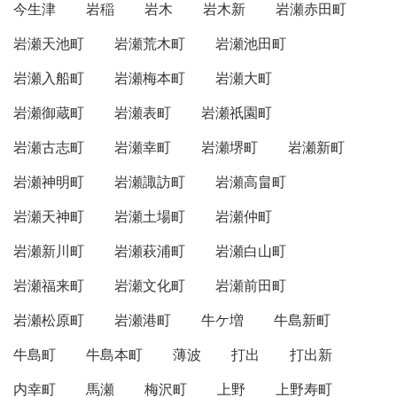
今生津
岩稲
岩木
岩木新
岩瀬赤田町
岩瀬天池町
岩瀬荒木町
岩瀬池田町
岩瀬入船町
岩瀬梅本町
岩瀬大町
岩瀬御蔵町
岩瀬表町
岩瀬祇園町
岩瀬古志町
岩瀬幸町
岩瀬堺町
岩瀬新町
岩瀬神明町
岩瀬諏訪町
岩瀬高畠町
岩瀬天神町
岩瀬土場町
岩瀬仲町
岩瀬新川町
岩瀬萩浦町
岩瀬白山町
岩瀬福来町
岩瀬文化町
岩瀬前田町
岩瀬松原町
岩瀬港町
牛ケ増
牛島新町
牛島町
牛島本町
薄波
打出
打出新
内幸町
馬瀬
梅沢町
上野
上野寿町