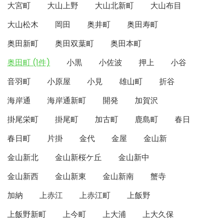
大宮町
大山上野
大山北新町
大山布目
大山松木
岡田
奥井町
奥田寿町
奥田新町
奥田双葉町
奥田本町
奥田町 (1件)
小黒
小佐波
押上
小谷
音羽町
小原屋
小見
雄山町
折谷
海岸通
海岸通新町
開発
加賀沢
掛尾栄町
掛尾町
加古町
鹿島町
春日
春日町
片掛
金代
金屋
金山新
金山新北
金山新桜ケ丘
金山新中
金山新西
金山新東
金山新南
蟹寺
加納
上赤江
上赤江町
上飯野
上飯野新町
上今町
上大浦
上大久保