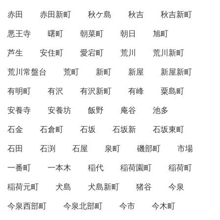
赤田
赤田新町
秋ケ島
秋吉
秋吉新町
悪王寺
曙町
朝菜町
朝日
旭町
芦生
安住町
愛宕町
荒川
荒川新町
荒川常盤台
荒町
新町
新屋
新屋新町
有明町
有沢
有沢新町
有峰
粟島町
安養寺
安養坊
飯野
庵谷
池多
石金
石倉町
石坂
石坂新
石坂東町
石田
石渕
石屋
泉町
磯部町
市場
一番町
一本木
稲代
稲荷園町
稲荷町
稲荷元町
犬島
犬島新町
猪谷
今泉
今泉西部町
今泉北部町
今市
今木町