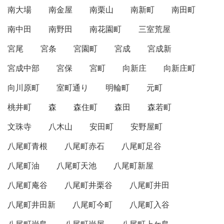
南大場
南金屋
南栗山
南新町
南田町
南中田
南野田
南花園町
三室荒屋
宮尾
宮条
宮園町
宮成
宮成新
宮成中部
宮保
宮町
向新庄
向新庄町
向川原町
室町通り
明輪町
元町
桃井町
森
森住町
森田
森若町
文珠寺
八木山
安田町
安野屋町
八尾町青根
八尾町赤石
八尾町足谷
八尾町油
八尾町天池
八尾町新屋
八尾町庵谷
八尾町井栗谷
八尾町井田
八尾町井田新
八尾町今町
八尾町入谷