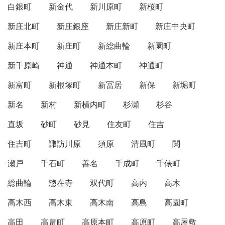
白銀町
新金代
新川原町
新桜町
新庄北町
新庄銀座
新庄新町
新庄中央町
新庄本町
新庄町
新総曲輪
新園町
新千原崎
神通
神通本町
神通町
新富町
新根塚町
新冨居
新保
新堀町
新名
新村
新横内町
杉瀬
杉谷
直坂
砂町
砂見
住友町
住吉
住吉町
諏訪川原
須原
清風町
関
瀬戸
千石町
善名
千成町
千俵町
総曲輪
惣在寺
双代町
高内
高木
高木西
高木東
高木南
高島
高園町
高田
高畠町
高原本町
高原町
高屋敷