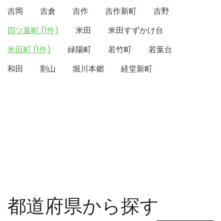
吉岡
吉倉
吉作
吉作新町
吉野
四ツ葉町 (1件)
米田
米田すずかけ台
米田町 (1件)
緑陽町
若竹町
若葉台
和田
割山
堀川本郷
経堂新町
都道府県から探す