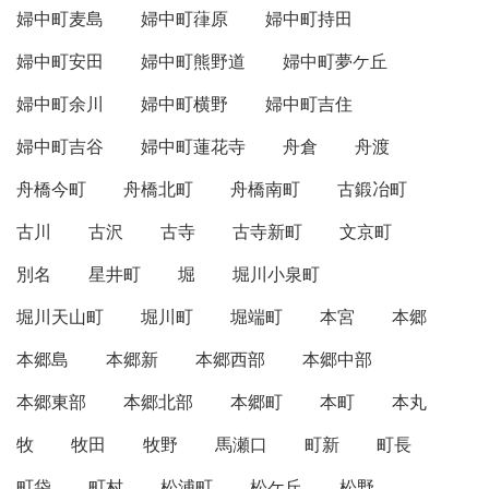
婦中町麦島
婦中町葎原
婦中町持田
婦中町安田
婦中町熊野道
婦中町夢ケ丘
婦中町余川
婦中町横野
婦中町吉住
婦中町吉谷
婦中町蓮花寺
舟倉
舟渡
舟橋今町
舟橋北町
舟橋南町
古鍛冶町
古川
古沢
古寺
古寺新町
文京町
別名
星井町
堀
堀川小泉町
堀川天山町
堀川町
堀端町
本宮
本郷
本郷島
本郷新
本郷西部
本郷中部
本郷東部
本郷北部
本郷町
本町
本丸
牧
牧田
牧野
馬瀬口
町新
町長
町袋
町村
松浦町
松ケ丘
松野