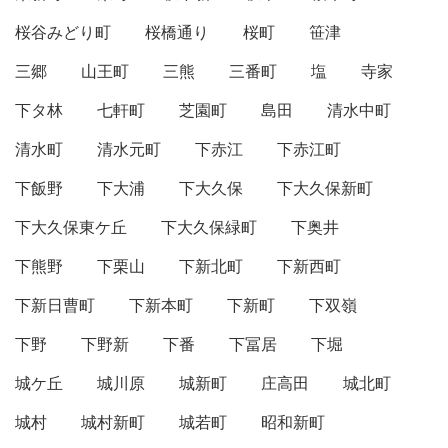
桜谷みどり町
桜橋通り
桜町
笹津
三郷
山王町
三熊
三番町
塩
寺家
下タ林
七軒町
芝園町
島田
清水中町
清水町
清水元町
下赤江
下赤江町
下飯野
下大浦
下大久保
下大久保新町
下大久保東ケ丘
下大久保緑町
下奥井
下熊野
下栗山
下新北町
下新西町
下新日曹町
下新本町
下新町
下双嶺
下野
下野新
下番
下冨居
下堀
城ケ丘
城川原
城新町
庄高田
城北町
城村
城村新町
城若町
昭和新町