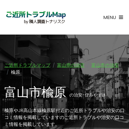
MENU
ご近所トラブルマップ
富山県の治安
富山市の治安
楡原
富山市楡原
の治安･住みやすさ
楡原やJR高山本線楡原駅付近のご近所トラブルや治安の口
コミ情報を掲載していますのご近所トラブルや治安の口コ
ミ情報を掲載しています。