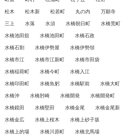
松木
松木新
松若町
丸の内
万願寺
三上
水落
水須
水橋朝日町
水橋荒町
水橋池田舘
水橋池田町
水橋石政
水橋石割
水橋伊勢屋
水橋伊勢領
水橋市江
水橋市江新町
水橋市田袋
水橋稲荷町
水橋今町
水橋入江
水橋印田町
水橋魚躬
水橋駅前
水橋大町
水橋沖
水橋肘崎
水橋開発
水橋開発町
水橋鏡田
水橋堅田
水橋金尾
水橋金尾新
水橋金広
水橋上桜木
水橋上砂子坂
水橋上的場
水橋川原町
水橋北馬場