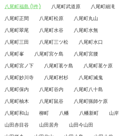
八尾町福島 (1件)
八尾町武道原
八尾町細滝
八尾町正間
八尾町松原
八尾町丸山
八尾町翠尾
八尾町水谷
八尾町水無
八尾町三田
八尾町三ツ松
八尾町水口
八尾町峯
八尾町宮ケ島
八尾町宮腰
八尾町宮ノ下
八尾町茗ケ島
八尾町茗ケ原
八尾町妙川寺
八尾町村杉
八尾町滅鬼
八尾町保内
八尾町谷内
八尾町八十島
八尾町柚木
八尾町鼠谷
八尾町猟師ケ原
八尾町和山
柳町
八幡
八幡新町
山岸
山田赤目谷
山田居舟
山田今山田