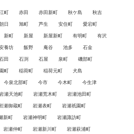
江町
赤田
赤田新町
秋ケ島
秋吉
朝日
旭町
芦生
安住町
愛宕町
新町
新屋
新屋新町
有明町
有沢
安養坊
飯野
庵谷
池多
石金
石田
石渕
石屋
泉町
磯部町
園町
稲荷町
稲荷元町
犬島
今泉北部町
今市
今木町
今生津
岩瀬天池町
岩瀬荒木町
岩瀬池田町
岩瀬御蔵町
岩瀬表町
岩瀬祇園町
瀬新町
岩瀬神明町
岩瀬諏訪町
岩瀬仲町
岩瀬新川町
岩瀬萩浦町