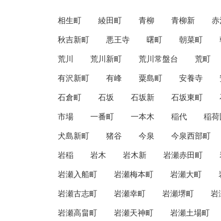
相生町
綾田町
青柳
青柳新
赤
秋吉新町
悪王寺
曙町
朝菜町
荒川
荒川新町
荒川常盤台
荒町
有沢新町
有峰
粟島町
安養寺
石倉町
石坂
石坂新
石坂東町
市場
一番町
一本木
稲代
稲荷
犬島新町
猪谷
今泉
今泉西部町
岩稲
岩木
岩木新
岩瀬赤田町
岩瀬入船町
岩瀬梅本町
岩瀬大町
岩瀬古志町
岩瀬幸町
岩瀬堺町
岩
岩瀬高畠町
岩瀬天神町
岩瀬土場町