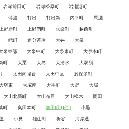
岩瀬前田町
岩瀬松原町
岩瀬港町
薄波
打出
打出新
内幸町
馬瀬
上野新町
上野南町
永楽町
越前町
蛯町
追分茶屋
大井
大泉
大泉東部
大泉中町
大泉東町
大泉本町
新町
大栗
大島
大清水
大双嶺
り
太田向陽台
太田中区
於保多町
大塚東
大塚南
大手町
大野
大場
大山北新町
大山布目
大山松木
岡田
葉町
奥田本町
奥田町 (1件)
小黒
屋
小見
雄山町
折谷
海岸通