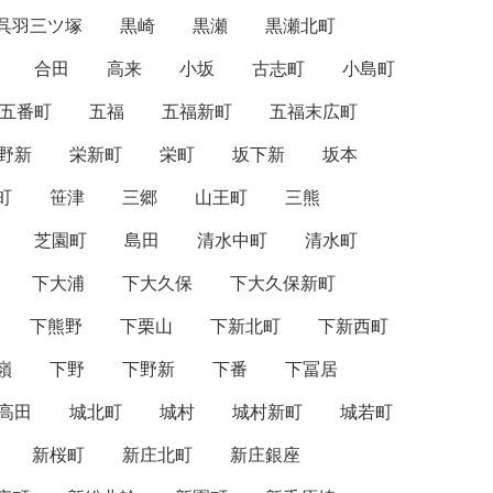
呉羽三ツ塚
黒崎
黒瀬
黒瀬北町
合田
高来
小坂
古志町
小島町
五番町
五福
五福新町
五福末広町
野新
栄新町
栄町
坂下新
坂本
町
笹津
三郷
山王町
三熊
芝園町
島田
清水中町
清水町
下大浦
下大久保
下大久保新町
下熊野
下栗山
下新北町
下新西町
嶺
下野
下野新
下番
下冨居
高田
城北町
城村
城村新町
城若町
新桜町
新庄北町
新庄銀座