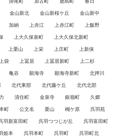
掛尾町
加古町
鹿島町
春日
金山新北
金山新桜ケ丘
金山新中
加納
上赤江
上赤江町
上飯野
保
上大久保泉町
上大久保北新町
上栗山
上栄
上庄町
上新保
上袋
上冨居
上冨居新町
上二杉
亀谷
願海寺
願海寺新町
北押川
部
北代東部
北代藤ケ丘
北代北部
力
清住町
金泉寺
銀嶺町
久郷
本町
公文名
栗山
楜ケ原
呉羽苑
呉羽新富田町
呉羽つつじが丘
呉羽富田町
羽姫本
呉羽本町
呉羽町
呉羽町北