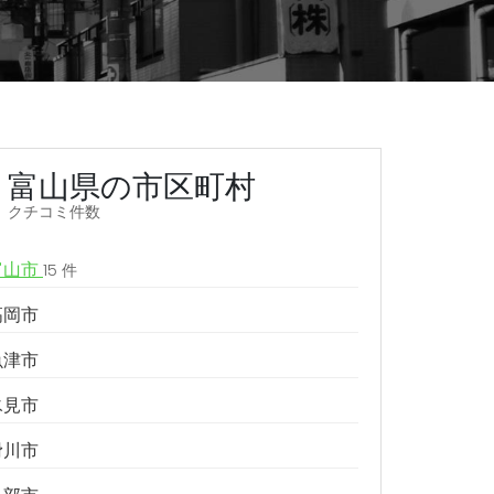
富山県の市区町村
クチコミ件数
富山市
15 件
高岡市
魚津市
氷見市
滑川市