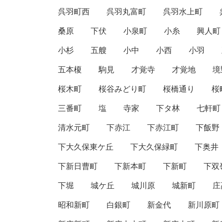
呉羽町西
呉羽丸富町
呉羽水上町
桑原
下伏
小泉町
小糸
興人町
小杉
五艘
小中
小西
小羽
五本榎
駒見
才覚寺
才覚地
境
桜木町
桜谷みどり町
桜橋通り
桜
三番町
塩
寺家
下タ林
七軒町
清水元町
下赤江
下赤江町
下飯野
下大久保東ケ丘
下大久保緑町
下奥井
下新日曹町
下新本町
下新町
下双
下堀
城ケ丘
城川原
城新町
庄
昭和新町
白銀町
新金代
新川原町