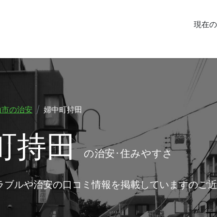
現在の
山市の治安
婦中町持田
町持田
の治安･住みやすさ
ラブルや治安の口コミ情報を掲載していますのご