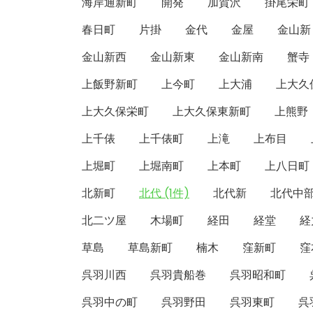
海岸通新町
開発
加賀沢
掛尾栄町
春日町
片掛
金代
金屋
金山新
金山新西
金山新東
金山新南
蟹寺
上飯野新町
上今町
上大浦
上大久
上大久保栄町
上大久保東新町
上熊野
上千俵
上千俵町
上滝
上布目
上堀町
上堀南町
上本町
上八日町
北新町
北代 (1件)
北代新
北代中
北二ツ屋
木場町
経田
経堂
経
草島
草島新町
楠木
窪新町
窪
呉羽川西
呉羽貴船巻
呉羽昭和町
呉羽中の町
呉羽野田
呉羽東町
呉