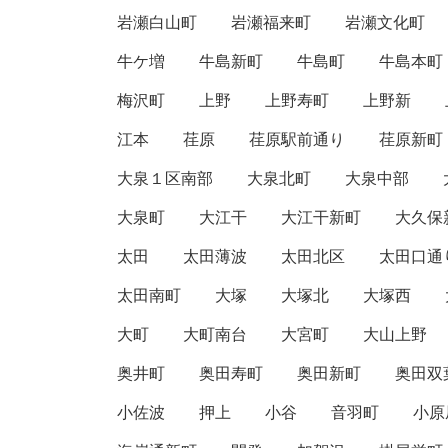
岩瀬白山町
岩瀬福来町
岩瀬文化町
牛ケ増
牛島新町
牛島町
牛島本町
梅沢町
上野
上野寿町
上野新
江本
荏原
荏原駅前通り
荏原新町
大泉１区南部
大泉北町
大泉中部
大泉町
大江干
大江干新町
大久保
太田
太田薄波
太田北区
太田口通
太田南町
大塚
大塚北
大塚西
大町
大町南台
大宮町
大山上野
奥井町
奥田寿町
奥田新町
奥田双
小佐波
押上
小谷
音羽町
小原