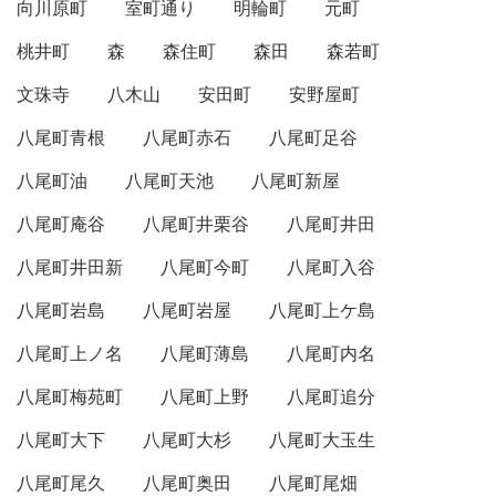
向川原町
室町通り
明輪町
元町
桃井町
森
森住町
森田
森若町
文珠寺
八木山
安田町
安野屋町
八尾町青根
八尾町赤石
八尾町足谷
八尾町油
八尾町天池
八尾町新屋
八尾町庵谷
八尾町井栗谷
八尾町井田
八尾町井田新
八尾町今町
八尾町入谷
八尾町岩島
八尾町岩屋
八尾町上ケ島
八尾町上ノ名
八尾町薄島
八尾町内名
八尾町梅苑町
八尾町上野
八尾町追分
八尾町大下
八尾町大杉
八尾町大玉生
八尾町尾久
八尾町奥田
八尾町尾畑