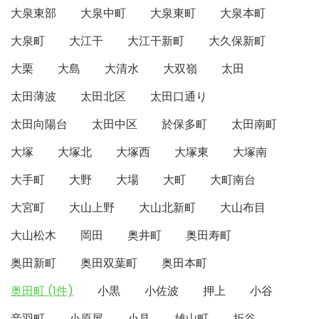
大泉東部
大泉中町
大泉東町
大泉本町
大泉町
大江干
大江干新町
大久保新町
大栗
大島
大清水
大双嶺
太田
太田薄波
太田北区
太田口通り
太田向陽台
太田中区
於保多町
太田南町
大塚
大塚北
大塚西
大塚東
大塚南
大手町
大野
大場
大町
大町南台
大宮町
大山上野
大山北新町
大山布目
大山松木
岡田
奥井町
奥田寿町
奥田新町
奥田双葉町
奥田本町
奥田町 (1件)
小黒
小佐波
押上
小谷
音羽町
小原屋
小見
雄山町
折谷