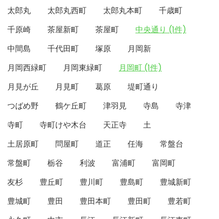
太郎丸
太郎丸西町
太郎丸本町
千歳町
千原崎
茶屋新町
茶屋町
中央通り (1件)
中間島
千代田町
塚原
月岡新
月岡西緑町
月岡東緑町
月岡町 (1件)
月見が丘
月見町
葛原
堤町通り
つばめ野
鶴ケ丘町
津羽見
寺島
寺津
寺町
寺町けや木台
天正寺
土
土居原町
問屋町
道正
任海
常盤台
常盤町
栃谷
利波
富浦町
富岡町
友杉
豊丘町
豊川町
豊島町
豊城新町
豊城町
豊田
豊田本町
豊田町
豊若町