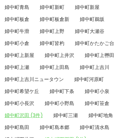
婦中町青島
婦中町新町
婦中町新屋
婦中町板倉
婦中町板倉新
婦中町鵜坂
婦中町牛滑
婦中町上野
婦中町大瀬谷
婦中町小倉
婦中町皆杓
婦中町かたかご台
婦中町上新屋
婦中町上井沢
婦中町上轡田
婦中町上瀬
婦中町上田島
婦中町上吉川
婦中町上吉川ニュータウン
婦中町河原町
婦中町希望ケ丘
婦中町下条
婦中町小泉
婦中町小長沢
婦中町小野島
婦中町笹倉
婦中町沢田 (3件)
婦中町三瀬
婦中町地角
婦中町島田
婦中町島本郷
婦中町清水島