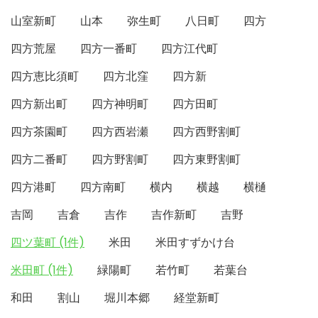
山室新町
山本
弥生町
八日町
四方
四方荒屋
四方一番町
四方江代町
四方恵比須町
四方北窪
四方新
四方新出町
四方神明町
四方田町
四方茶園町
四方西岩瀬
四方西野割町
四方二番町
四方野割町
四方東野割町
四方港町
四方南町
横内
横越
横樋
吉岡
吉倉
吉作
吉作新町
吉野
四ツ葉町 (1件)
米田
米田すずかけ台
米田町 (1件)
緑陽町
若竹町
若葉台
和田
割山
堀川本郷
経堂新町