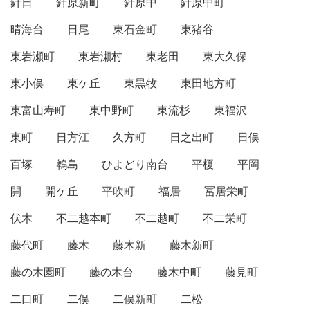
針日
針原新町
針原中
針原中町
晴海台
日尾
東石金町
東猪谷
東岩瀬町
東岩瀬村
東老田
東大久保
東小俣
東ケ丘
東黒牧
東田地方町
東富山寿町
東中野町
東流杉
東福沢
東町
日方江
久方町
日之出町
日俣
百塚
鵯島
ひよどり南台
平榎
平岡
開
開ケ丘
平吹町
福居
冨居栄町
伏木
不二越本町
不二越町
不二栄町
藤代町
藤木
藤木新
藤木新町
藤の木園町
藤の木台
藤木中町
藤見町
二口町
二俣
二俣新町
二松