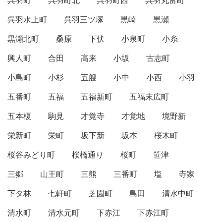
呉羽町
呉羽町北
呉羽町西
呉羽丸富町
呉羽水上町
呉羽三ツ塚
黒崎
黒瀬
黒瀬北町
桑原
下伏
小泉町
小糸
興人町
合田
高来
小坂
古志町
小島町
小杉
五艘
小中
小西
小羽
五番町
五福
五福新町
五福末広町
五本榎
駒見
才覚寺
才覚地
境野新
栄新町
栄町
坂下新
坂本
桜木町
桜谷みどり町
桜橋通り
桜町
笹津
三郷
山王町
三熊
三番町
塩
寺家
下タ林
七軒町
芝園町
島田
清水中町
清水町
清水元町
下赤江
下赤江町