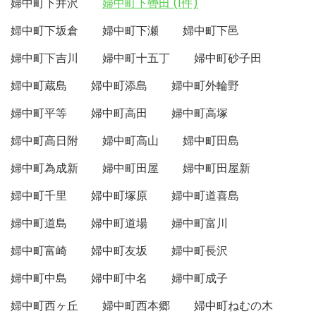
婦中町下井沢
婦中町下轡田 (1件)
婦中町下坂倉
婦中町下瀬
婦中町下邑
婦中町下吉川
婦中町十五丁
婦中町砂子田
婦中町蔵島
婦中町添島
婦中町外輪野
婦中町平等
婦中町高田
婦中町高塚
婦中町高日附
婦中町高山
婦中町田島
婦中町為成新
婦中町田屋
婦中町田屋新
婦中町千里
婦中町塚原
婦中町道喜島
婦中町道島
婦中町道場
婦中町富川
婦中町富崎
婦中町友坂
婦中町長沢
婦中町中島
婦中町中名
婦中町成子
婦中町西ヶ丘
婦中町西本郷
婦中町ねむの木