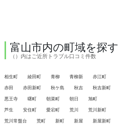
富山市内の町域を探す
（）内はご近所トラブル口コミ件数
相生町
綾田町
青柳
青柳新
赤江町
赤田
赤田新町
秋ケ島
秋吉
秋吉新町
悪王寺
曙町
朝菜町
朝日
旭町
芦生
安住町
愛宕町
荒川
荒川新町
荒川常盤台
荒町
新町
新屋
新屋新町