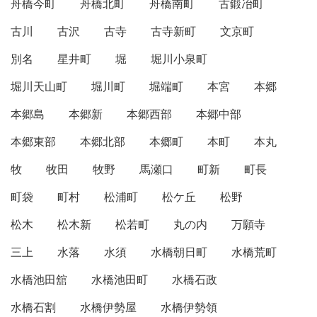
舟橋今町
舟橋北町
舟橋南町
古鍛冶町
古川
古沢
古寺
古寺新町
文京町
別名
星井町
堀
堀川小泉町
堀川天山町
堀川町
堀端町
本宮
本郷
本郷島
本郷新
本郷西部
本郷中部
本郷東部
本郷北部
本郷町
本町
本丸
牧
牧田
牧野
馬瀬口
町新
町長
町袋
町村
松浦町
松ケ丘
松野
松木
松木新
松若町
丸の内
万願寺
三上
水落
水須
水橋朝日町
水橋荒町
水橋池田舘
水橋池田町
水橋石政
水橋石割
水橋伊勢屋
水橋伊勢領