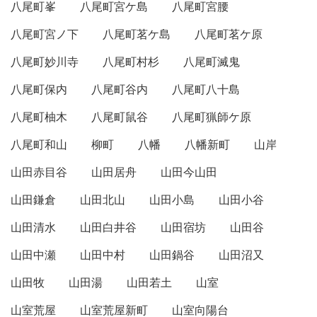
八尾町峯
八尾町宮ケ島
八尾町宮腰
八尾町宮ノ下
八尾町茗ケ島
八尾町茗ケ原
八尾町妙川寺
八尾町村杉
八尾町滅鬼
八尾町保内
八尾町谷内
八尾町八十島
八尾町柚木
八尾町鼠谷
八尾町猟師ケ原
八尾町和山
柳町
八幡
八幡新町
山岸
山田赤目谷
山田居舟
山田今山田
山田鎌倉
山田北山
山田小島
山田小谷
山田清水
山田白井谷
山田宿坊
山田谷
山田中瀬
山田中村
山田鍋谷
山田沼又
山田牧
山田湯
山田若土
山室
山室荒屋
山室荒屋新町
山室向陽台