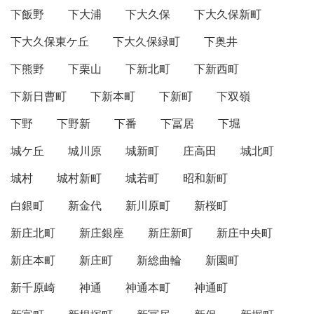
下飯野
下大浦
下大久保
下大久保新町
下大久保東ケ丘
下大久保緑町
下奥井
下熊野
下栗山
下新北町
下新西町
下新日曹町
下新本町
下新町
下双嶺
下野
下野新
下番
下冨居
下堀
城ケ丘
城川原
城新町
庄高田
城北町
城村
城村新町
城若町
昭和新町
白銀町
新金代
新川原町
新桜町
新庄北町
新庄銀座
新庄新町
新庄中央町
新庄本町
新庄町
新総曲輪
新園町
新千原崎
神通
神通本町
神通町