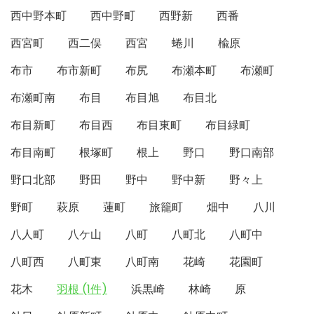
西中野本町
西中野町
西野新
西番
西宮町
西二俣
西宮
蜷川
楡原
布市
布市新町
布尻
布瀬本町
布瀬町
布瀬町南
布目
布目旭
布目北
布目新町
布目西
布目東町
布目緑町
布目南町
根塚町
根上
野口
野口南部
野口北部
野田
野中
野中新
野々上
野町
萩原
蓮町
旅籠町
畑中
八川
八人町
八ケ山
八町
八町北
八町中
八町西
八町東
八町南
花崎
花園町
花木
羽根 (1件)
浜黒崎
林崎
原