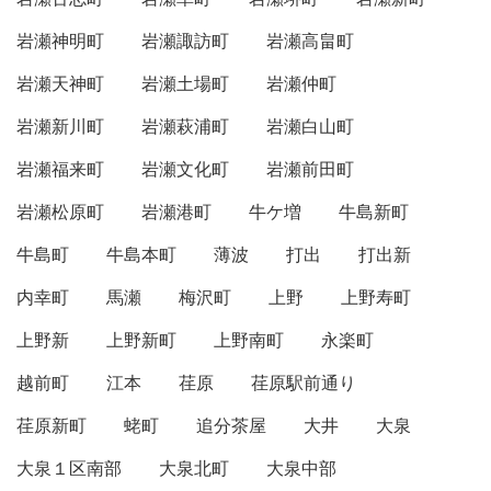
岩瀬神明町
岩瀬諏訪町
岩瀬高畠町
岩瀬天神町
岩瀬土場町
岩瀬仲町
岩瀬新川町
岩瀬萩浦町
岩瀬白山町
岩瀬福来町
岩瀬文化町
岩瀬前田町
岩瀬松原町
岩瀬港町
牛ケ増
牛島新町
牛島町
牛島本町
薄波
打出
打出新
内幸町
馬瀬
梅沢町
上野
上野寿町
上野新
上野新町
上野南町
永楽町
越前町
江本
荏原
荏原駅前通り
荏原新町
蛯町
追分茶屋
大井
大泉
大泉１区南部
大泉北町
大泉中部