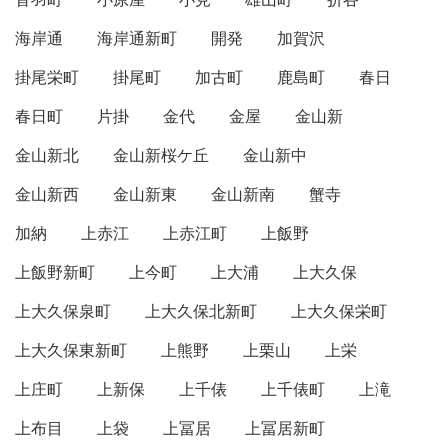
海岸通
海岸通新町
開発
加賀沢
掛尾栄町
掛尾町
加古町
鹿島町
春日
春日町
片掛
金代
金屋
金山新
金山新北
金山新桜ケ丘
金山新中
金山新西
金山新東
金山新南
蟹寺
加納
上赤江
上赤江町
上飯野
上飯野新町
上今町
上大浦
上大久保
上大久保泉町
上大久保北新町
上大久保栄町
上大久保東新町
上熊野
上栗山
上栄
上庄町
上新保
上千俵
上千俵町
上滝
上布目
上袋
上冨居
上冨居新町