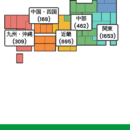
中国・四国
中部
(169)
(462)
関東
九州・沖縄
近畿
(1653)
(309)
(695)