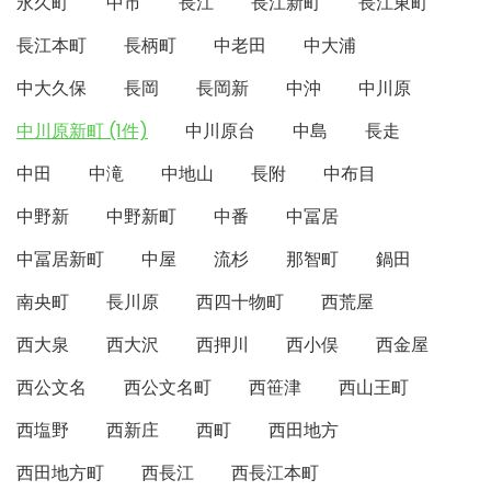
永久町
中市
長江
長江新町
長江東町
長江本町
長柄町
中老田
中大浦
中大久保
長岡
長岡新
中沖
中川原
中川原新町 (1件)
中川原台
中島
長走
中田
中滝
中地山
長附
中布目
中野新
中野新町
中番
中冨居
中冨居新町
中屋
流杉
那智町
鍋田
南央町
長川原
西四十物町
西荒屋
西大泉
西大沢
西押川
西小俣
西金屋
西公文名
西公文名町
西笹津
西山王町
西塩野
西新庄
西町
西田地方
西田地方町
西長江
西長江本町