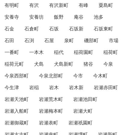
有明町
有沢
有沢新町
有峰
粟島町
安養寺
安養坊
飯野
庵谷
池多
石金
石倉町
石坂
石坂新
石坂東町
石田
石渕
石屋
泉町
磯部町
市場
一番町
一本木
稲代
稲荷園町
稲荷町
稲荷元町
犬島
犬島新町
猪谷
今泉
今泉西部町
今泉北部町
今市
今木町
今生津
岩稲
岩木
岩木新
岩瀬赤田町
岩瀬天池町
岩瀬荒木町
岩瀬池田町
岩瀬入船町
岩瀬梅本町
岩瀬大町
岩瀬御蔵町
岩瀬表町
岩瀬祇園町
岩瀬古志町
岩瀬幸町
岩瀬堺町
岩瀬新町