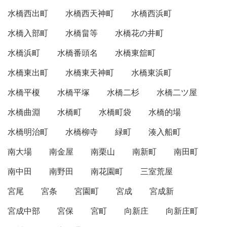
水橋西出町
水橋西天神町
水橋西浜町
水橋入部町
水橋畠等
水橋花の井町
水橋浜町
水橋番頭名
水橋東舘町
水橋東出町
水橋東天神町
水橋東浜町
水橋平榎
水橋平塚
水橋二杉
水橋二ツ屋
水橋曲淵
水橋町
水橋町袋
水橋的場
水橋明治町
水橋柳寺
緑町
湊入船町
南大場
南金屋
南栗山
南新町
南田町
南中田
南野田
南花園町
三室荒屋
宮尾
宮条
宮園町
宮成
宮成新
宮成中部
宮保
宮町
向新庄
向新庄町