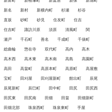
新富町
新根塚町
新冨居
新保
新堀町
新名
新村
新横内町
杉瀬
杉谷
直坂
砂町
砂見
住友町
住吉
住吉町
諏訪川原
須原
清風町
関
瀬戸
千石町
善名
千成町
千俵町
総曲輪
惣在寺
双代町
高内
高木
高木西
高木東
高木南
高島
高園町
高田
高畠町
高原本町
高原町
高屋敷
宝町
田刈屋
田刈屋新町
館出町
辰尾
辰尾新町
辰巳町
田中町
田尻
田尻西
田尻東
田尻南
田畑
田畠
田畑新町
田畑北部
珠泉西町
珠泉東町
手屋