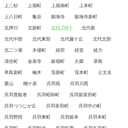
上二杉
上堀町
上堀南町
上本町
上八日町
亀谷
願海寺
願海寺新町
北押川
北新町
北代 (1件)
北代新
北代中部
北代東部
北代藤ケ丘
北代北部
北二ツ屋
木場町
経田
経堂
経力
清住町
金泉寺
銀嶺町
久郷
草島
草島新町
楠木
窪新町
窪本町
公文名
栗山
楜ケ原
呉羽苑
呉羽川西
呉羽貴船巻
呉羽昭和町
呉羽新富田町
呉羽つつじが丘
呉羽富田町
呉羽中の町
呉羽野田
呉羽東町
呉羽姫本
呉羽本町