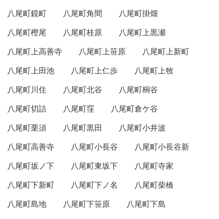
八尾町鏡町
八尾町角間
八尾町掛畑
八尾町樫尾
八尾町桂原
八尾町上黒瀬
八尾町上高善寺
八尾町上笹原
八尾町上新町
八尾町上田池
八尾町上仁歩
八尾町上牧
八尾町川住
八尾町北谷
八尾町桐谷
八尾町切詰
八尾町窪
八尾町倉ケ谷
八尾町栗須
八尾町黒田
八尾町小井波
八尾町高善寺
八尾町小長谷
八尾町小長谷新
八尾町坂ノ下
八尾町東坂下
八尾町寺家
八尾町下新町
八尾町下ノ名
八尾町柴橋
八尾町島地
八尾町下笹原
八尾町下島