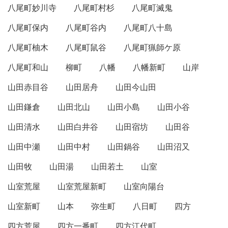
八尾町妙川寺
八尾町村杉
八尾町滅鬼
八尾町保内
八尾町谷内
八尾町八十島
八尾町柚木
八尾町鼠谷
八尾町猟師ケ原
八尾町和山
柳町
八幡
八幡新町
山岸
山田赤目谷
山田居舟
山田今山田
山田鎌倉
山田北山
山田小島
山田小谷
山田清水
山田白井谷
山田宿坊
山田谷
山田中瀬
山田中村
山田鍋谷
山田沼又
山田牧
山田湯
山田若土
山室
山室荒屋
山室荒屋新町
山室向陽台
山室新町
山本
弥生町
八日町
四方
四方荒屋
四方一番町
四方江代町