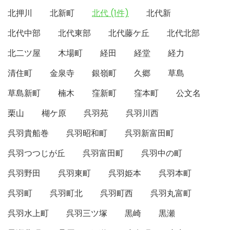
北押川
北新町
北代 (1件)
北代新
北代中部
北代東部
北代藤ケ丘
北代北部
北二ツ屋
木場町
経田
経堂
経力
清住町
金泉寺
銀嶺町
久郷
草島
草島新町
楠木
窪新町
窪本町
公文名
栗山
楜ケ原
呉羽苑
呉羽川西
呉羽貴船巻
呉羽昭和町
呉羽新富田町
呉羽つつじが丘
呉羽富田町
呉羽中の町
呉羽野田
呉羽東町
呉羽姫本
呉羽本町
呉羽町
呉羽町北
呉羽町西
呉羽丸富町
呉羽水上町
呉羽三ツ塚
黒崎
黒瀬