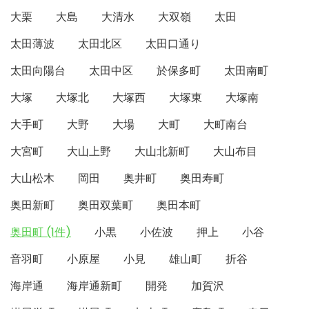
大栗
大島
大清水
大双嶺
太田
太田薄波
太田北区
太田口通り
太田向陽台
太田中区
於保多町
太田南町
大塚
大塚北
大塚西
大塚東
大塚南
大手町
大野
大場
大町
大町南台
大宮町
大山上野
大山北新町
大山布目
大山松木
岡田
奥井町
奥田寿町
奥田新町
奥田双葉町
奥田本町
奥田町 (1件)
小黒
小佐波
押上
小谷
音羽町
小原屋
小見
雄山町
折谷
海岸通
海岸通新町
開発
加賀沢