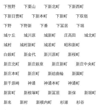
下熊野
下栗山
下新北町
下新西町
下新日曹町
下新本町
下新町
下双嶺
下野
下野新
下番
下冨居
下堀
城ケ丘
城川原
城新町
庄高田
城北町
城村
城村新町
城若町
昭和新町
白銀町
新金代
新川原町
新桜町
新庄北町
新庄銀座
新庄新町
新庄中央町
新庄本町
新庄町
新総曲輪
新園町
新千原崎
神通
神通本町
神通町
新富町
新根塚町
新冨居
新保
新堀町
新名
新村
新横内町
杉瀬
杉谷