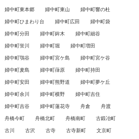
婦中町東本郷
婦中町東山
婦中町響の杜
婦中町ひまわり台
婦中町広田
婦中町袋
婦中町分田
婦中町鉾木
婦中町細谷
婦中町蛍川
婦中町堀
婦中町増田
婦中町鶚谷
婦中町宮ケ島
婦中町宮ケ谷
婦中町麦島
婦中町葎原
婦中町持田
婦中町安田
婦中町熊野道
婦中町夢ケ丘
婦中町余川
婦中町横野
婦中町吉住
婦中町吉谷
婦中町蓮花寺
舟倉
舟渡
舟橋今町
舟橋北町
舟橋南町
古鍛冶町
古川
古沢
古寺
古寺新町
文京町