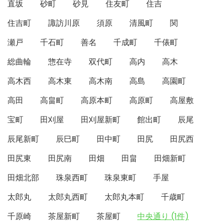
直坂
砂町
砂見
住友町
住吉
住吉町
諏訪川原
須原
清風町
関
瀬戸
千石町
善名
千成町
千俵町
総曲輪
惣在寺
双代町
高内
高木
高木西
高木東
高木南
高島
高園町
高田
高畠町
高原本町
高原町
高屋敷
宝町
田刈屋
田刈屋新町
館出町
辰尾
辰尾新町
辰巳町
田中町
田尻
田尻西
田尻東
田尻南
田畑
田畠
田畑新町
田畑北部
珠泉西町
珠泉東町
手屋
太郎丸
太郎丸西町
太郎丸本町
千歳町
千原崎
茶屋新町
茶屋町
中央通り (1件)