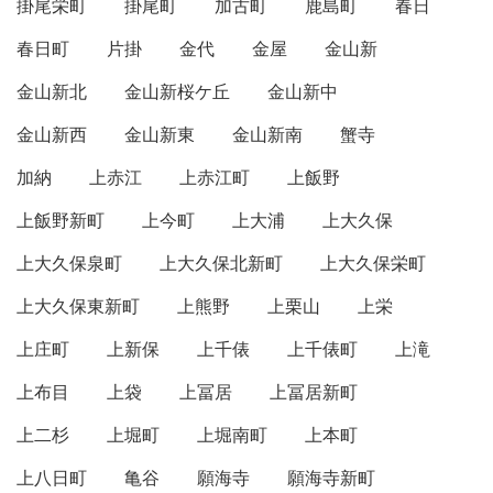
掛尾栄町
掛尾町
加古町
鹿島町
春日
春日町
片掛
金代
金屋
金山新
金山新北
金山新桜ケ丘
金山新中
金山新西
金山新東
金山新南
蟹寺
加納
上赤江
上赤江町
上飯野
上飯野新町
上今町
上大浦
上大久保
上大久保泉町
上大久保北新町
上大久保栄町
上大久保東新町
上熊野
上栗山
上栄
上庄町
上新保
上千俵
上千俵町
上滝
上布目
上袋
上冨居
上冨居新町
上二杉
上堀町
上堀南町
上本町
上八日町
亀谷
願海寺
願海寺新町