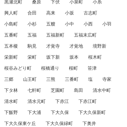
黒瀬北町
桑原
下伏
小泉町
小糸
興人町
合田
高来
小坂
古志町
小島町
小杉
五艘
小中
小西
小羽
五番町
五福
五福新町
五福末広町
五本榎
駒見
才覚寺
才覚地
境野新
栄新町
栄町
坂下新
坂本
桜木町
桜谷みどり町
桜橋通り
桜町
笹津
三郷
山王町
三熊
三番町
塩
寺家
下タ林
七軒町
芝園町
島田
清水中町
清水町
清水元町
下赤江
下赤江町
下飯野
下大浦
下大久保
下大久保新町
下大久保東ケ丘
下大久保緑町
下奥井