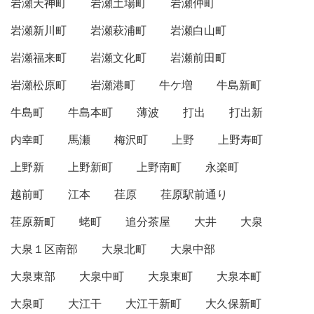
岩瀬天神町
岩瀬土場町
岩瀬仲町
岩瀬新川町
岩瀬萩浦町
岩瀬白山町
岩瀬福来町
岩瀬文化町
岩瀬前田町
岩瀬松原町
岩瀬港町
牛ケ増
牛島新町
牛島町
牛島本町
薄波
打出
打出新
内幸町
馬瀬
梅沢町
上野
上野寿町
上野新
上野新町
上野南町
永楽町
越前町
江本
荏原
荏原駅前通り
荏原新町
蛯町
追分茶屋
大井
大泉
大泉１区南部
大泉北町
大泉中部
大泉東部
大泉中町
大泉東町
大泉本町
大泉町
大江干
大江干新町
大久保新町