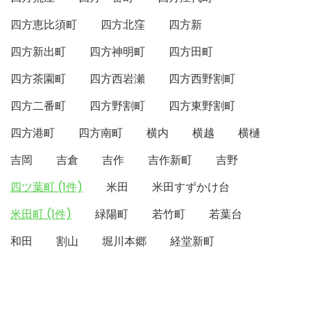
四方恵比須町
四方北窪
四方新
四方新出町
四方神明町
四方田町
四方茶園町
四方西岩瀬
四方西野割町
四方二番町
四方野割町
四方東野割町
四方港町
四方南町
横内
横越
横樋
吉岡
吉倉
吉作
吉作新町
吉野
四ツ葉町 (1件)
米田
米田すずかけ台
米田町 (1件)
緑陽町
若竹町
若葉台
和田
割山
堀川本郷
経堂新町