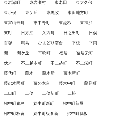
東岩瀬町
東岩瀬村
東老田
東大久保
東小俣
東ケ丘
東黒牧
東田地方町
東富山寿町
東中野町
東流杉
東福沢
東町
日方江
久方町
日之出町
日俣
百塚
鵯島
ひよどり南台
平榎
平岡
開
開ケ丘
平吹町
福居
冨居栄町
伏木
不二越本町
不二越町
不二栄町
藤代町
藤木
藤木新
藤木新町
藤の木園町
藤の木台
藤木中町
藤見町
二口町
二俣
二俣新町
二松
婦中町青島
婦中町新町
婦中町新屋
婦中町板倉
婦中町板倉新
婦中町鵜坂