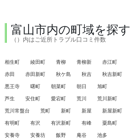
富山市内の町域を探す
（）内はご近所トラブル口コミ件数
相生町
綾田町
青柳
青柳新
赤江町
赤田
赤田新町
秋ケ島
秋吉
秋吉新町
悪王寺
曙町
朝菜町
朝日
旭町
芦生
安住町
愛宕町
荒川
荒川新町
荒川常盤台
荒町
新町
新屋
新屋新町
有明町
有沢
有沢新町
有峰
粟島町
安養寺
安養坊
飯野
庵谷
池多