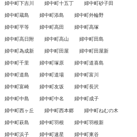
婦中町下吉川
婦中町十五丁
婦中町砂子田
婦中町蔵島
婦中町添島
婦中町外輪野
婦中町平等
婦中町高田
婦中町高塚
婦中町高日附
婦中町高山
婦中町田島
婦中町為成新
婦中町田屋
婦中町田屋新
婦中町千里
婦中町塚原
婦中町道喜島
婦中町道島
婦中町道場
婦中町富川
婦中町富崎
婦中町友坂
婦中町長沢
婦中町中島
婦中町中名
婦中町成子
婦中町西ヶ丘
婦中町西本郷
婦中町ねむの木
婦中町萩島
婦中町羽根
婦中町羽根新
婦中町浜子
婦中町速星
婦中町東谷