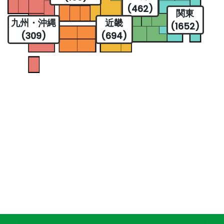
(462)
関東
九州・沖縄
近畿
(1652)
(309)
(694)