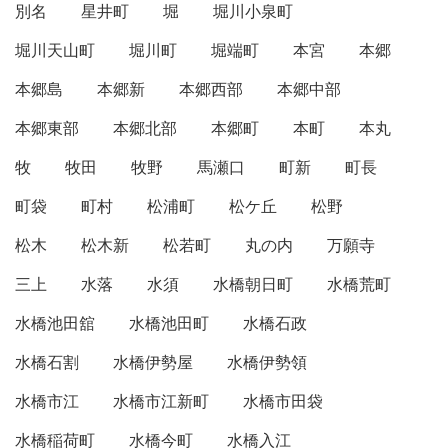
別名
星井町
堀
堀川小泉町
堀川天山町
堀川町
堀端町
本宮
本郷
本郷島
本郷新
本郷西部
本郷中部
本郷東部
本郷北部
本郷町
本町
本丸
牧
牧田
牧野
馬瀬口
町新
町長
町袋
町村
松浦町
松ケ丘
松野
松木
松木新
松若町
丸の内
万願寺
三上
水落
水須
水橋朝日町
水橋荒町
水橋池田舘
水橋池田町
水橋石政
水橋石割
水橋伊勢屋
水橋伊勢領
水橋市江
水橋市江新町
水橋市田袋
水橋稲荷町
水橋今町
水橋入江