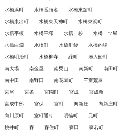
水橋浜町
水橋番頭名
水橋東舘町
水橋東出町
水橋東天神町
水橋東浜町
水橋平榎
水橋平塚
水橋二杉
水橋二ツ屋
水橋曲淵
水橋町
水橋町袋
水橋的場
水橋明治町
水橋柳寺
緑町
湊入船町
南大場
南金屋
南栗山
南新町
南田町
南中田
南野田
南花園町
三室荒屋
宮尾
宮条
宮園町
宮成
宮成新
宮成中部
宮保
宮町
向新庄
向新庄町
向川原町
室町通り
明輪町
元町
桃井町
森
森住町
森田
森若町