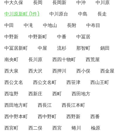
中大久保
長岡
長岡新
中沖
中川原
中川原新町 (1件)
中川原台
中島
長走
中田
中滝
中地山
長附
中布目
中野新
中野新町
中番
中冨居
中冨居新町
中屋
流杉
那智町
鍋田
南央町
長川原
西四十物町
西荒屋
西大泉
西大沢
西押川
西小俣
西金屋
西公文名
西公文名町
西笹津
西山王町
西塩野
西新庄
西町
西田地方
西田地方町
西長江
西長江本町
西中野本町
西中野町
西野新
西番
西宮町
西二俣
西宮
蜷川
楡原