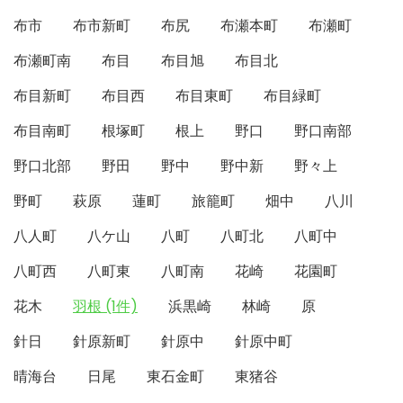
布市
布市新町
布尻
布瀬本町
布瀬町
布瀬町南
布目
布目旭
布目北
布目新町
布目西
布目東町
布目緑町
布目南町
根塚町
根上
野口
野口南部
野口北部
野田
野中
野中新
野々上
野町
萩原
蓮町
旅籠町
畑中
八川
八人町
八ケ山
八町
八町北
八町中
八町西
八町東
八町南
花崎
花園町
花木
羽根 (1件)
浜黒崎
林崎
原
針日
針原新町
針原中
針原中町
晴海台
日尾
東石金町
東猪谷