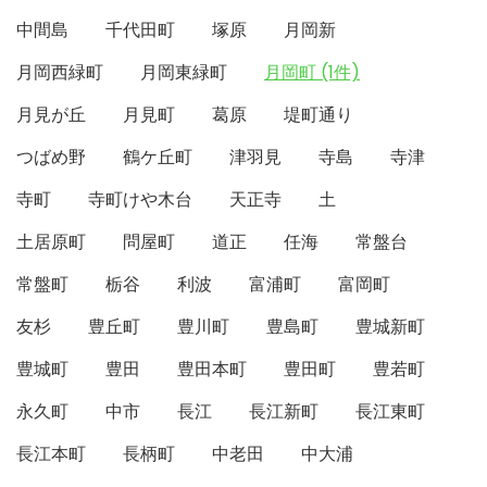
中間島
千代田町
塚原
月岡新
月岡西緑町
月岡東緑町
月岡町 (1件)
月見が丘
月見町
葛原
堤町通り
つばめ野
鶴ケ丘町
津羽見
寺島
寺津
寺町
寺町けや木台
天正寺
土
土居原町
問屋町
道正
任海
常盤台
常盤町
栃谷
利波
富浦町
富岡町
友杉
豊丘町
豊川町
豊島町
豊城新町
豊城町
豊田
豊田本町
豊田町
豊若町
永久町
中市
長江
長江新町
長江東町
長江本町
長柄町
中老田
中大浦