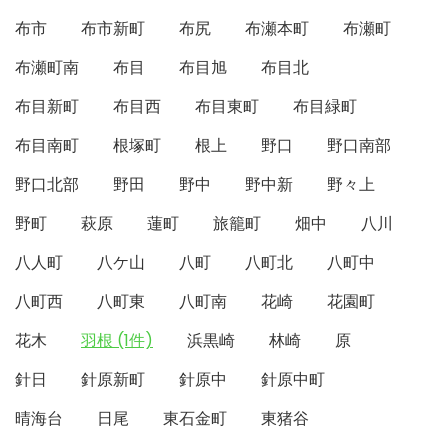
布市
布市新町
布尻
布瀬本町
布瀬町
布瀬町南
布目
布目旭
布目北
布目新町
布目西
布目東町
布目緑町
布目南町
根塚町
根上
野口
野口南部
野口北部
野田
野中
野中新
野々上
野町
萩原
蓮町
旅籠町
畑中
八川
八人町
八ケ山
八町
八町北
八町中
八町西
八町東
八町南
花崎
花園町
花木
羽根 (1件)
浜黒崎
林崎
原
針日
針原新町
針原中
針原中町
晴海台
日尾
東石金町
東猪谷