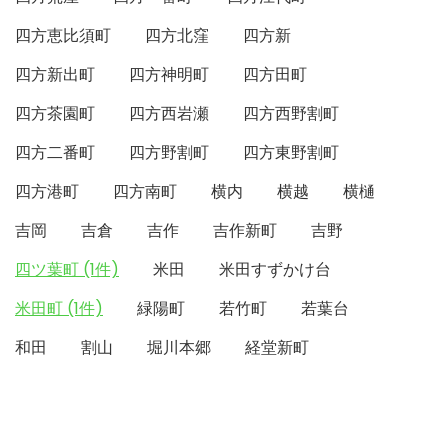
四方恵比須町
四方北窪
四方新
四方新出町
四方神明町
四方田町
四方茶園町
四方西岩瀬
四方西野割町
四方二番町
四方野割町
四方東野割町
四方港町
四方南町
横内
横越
横樋
吉岡
吉倉
吉作
吉作新町
吉野
四ツ葉町 (1件)
米田
米田すずかけ台
米田町 (1件)
緑陽町
若竹町
若葉台
和田
割山
堀川本郷
経堂新町