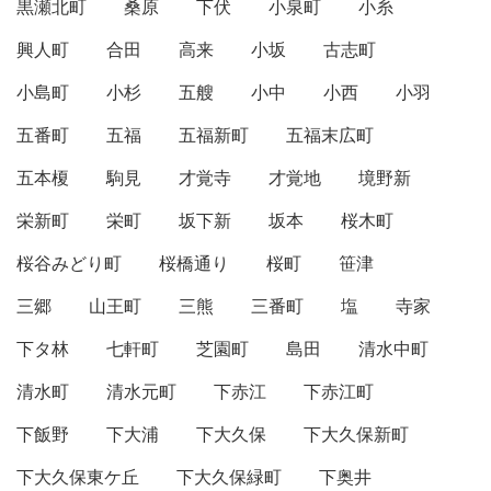
黒瀬北町
桑原
下伏
小泉町
小糸
興人町
合田
高来
小坂
古志町
小島町
小杉
五艘
小中
小西
小羽
五番町
五福
五福新町
五福末広町
五本榎
駒見
才覚寺
才覚地
境野新
栄新町
栄町
坂下新
坂本
桜木町
桜谷みどり町
桜橋通り
桜町
笹津
三郷
山王町
三熊
三番町
塩
寺家
下タ林
七軒町
芝園町
島田
清水中町
清水町
清水元町
下赤江
下赤江町
下飯野
下大浦
下大久保
下大久保新町
下大久保東ケ丘
下大久保緑町
下奥井