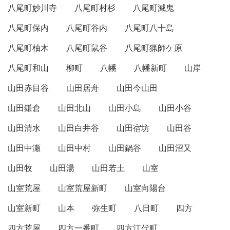
八尾町妙川寺
八尾町村杉
八尾町滅鬼
八尾町保内
八尾町谷内
八尾町八十島
八尾町柚木
八尾町鼠谷
八尾町猟師ケ原
八尾町和山
柳町
八幡
八幡新町
山岸
山田赤目谷
山田居舟
山田今山田
山田鎌倉
山田北山
山田小島
山田小谷
山田清水
山田白井谷
山田宿坊
山田谷
山田中瀬
山田中村
山田鍋谷
山田沼又
山田牧
山田湯
山田若土
山室
山室荒屋
山室荒屋新町
山室向陽台
山室新町
山本
弥生町
八日町
四方
四方荒屋
四方一番町
四方江代町