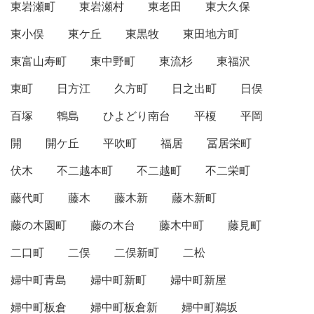
東岩瀬町
東岩瀬村
東老田
東大久保
東小俣
東ケ丘
東黒牧
東田地方町
東富山寿町
東中野町
東流杉
東福沢
東町
日方江
久方町
日之出町
日俣
百塚
鵯島
ひよどり南台
平榎
平岡
開
開ケ丘
平吹町
福居
冨居栄町
伏木
不二越本町
不二越町
不二栄町
藤代町
藤木
藤木新
藤木新町
藤の木園町
藤の木台
藤木中町
藤見町
二口町
二俣
二俣新町
二松
婦中町青島
婦中町新町
婦中町新屋
婦中町板倉
婦中町板倉新
婦中町鵜坂