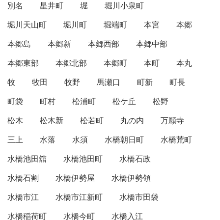
別名
星井町
堀
堀川小泉町
堀川天山町
堀川町
堀端町
本宮
本郷
本郷島
本郷新
本郷西部
本郷中部
本郷東部
本郷北部
本郷町
本町
本丸
牧
牧田
牧野
馬瀬口
町新
町長
町袋
町村
松浦町
松ケ丘
松野
松木
松木新
松若町
丸の内
万願寺
三上
水落
水須
水橋朝日町
水橋荒町
水橋池田舘
水橋池田町
水橋石政
水橋石割
水橋伊勢屋
水橋伊勢領
水橋市江
水橋市江新町
水橋市田袋
水橋稲荷町
水橋今町
水橋入江