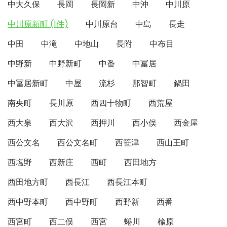
中大久保
長岡
長岡新
中沖
中川原
中川原新町 (1件)
中川原台
中島
長走
中田
中滝
中地山
長附
中布目
中野新
中野新町
中番
中冨居
中冨居新町
中屋
流杉
那智町
鍋田
南央町
長川原
西四十物町
西荒屋
西大泉
西大沢
西押川
西小俣
西金屋
西公文名
西公文名町
西笹津
西山王町
西塩野
西新庄
西町
西田地方
西田地方町
西長江
西長江本町
西中野本町
西中野町
西野新
西番
西宮町
西二俣
西宮
蜷川
楡原