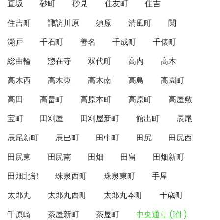
直坂
砂町
砂見
住友町
住吉
住吉町
諏訪川原
須原
清風町
関
瀬戸
千石町
善名
千成町
千俵町
総曲輪
惣在寺
双代町
高内
高木
高木西
高木東
高木南
高島
高園町
高田
高畠町
高原本町
高原町
高屋敷
宝町
田刈屋
田刈屋新町
館出町
辰尾
辰尾新町
辰巳町
田中町
田尻
田尻西
田尻東
田尻南
田畑
田畠
田畑新町
田畑北部
珠泉西町
珠泉東町
手屋
太郎丸
太郎丸西町
太郎丸本町
千歳町
千原崎
茶屋新町
茶屋町
中央通り (1件)