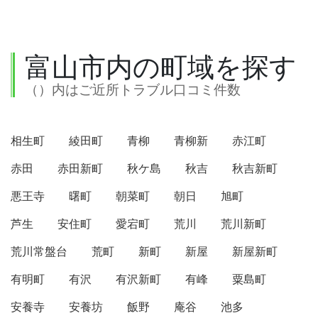
富山市内の町域を探す
（）内はご近所トラブル口コミ件数
相生町
綾田町
青柳
青柳新
赤江町
赤田
赤田新町
秋ケ島
秋吉
秋吉新町
悪王寺
曙町
朝菜町
朝日
旭町
芦生
安住町
愛宕町
荒川
荒川新町
荒川常盤台
荒町
新町
新屋
新屋新町
有明町
有沢
有沢新町
有峰
粟島町
安養寺
安養坊
飯野
庵谷
池多