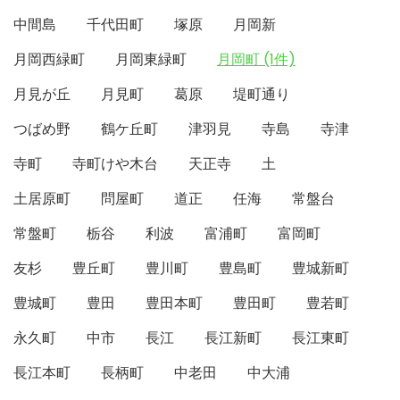
中間島
千代田町
塚原
月岡新
月岡西緑町
月岡東緑町
月岡町 (1件)
月見が丘
月見町
葛原
堤町通り
つばめ野
鶴ケ丘町
津羽見
寺島
寺津
寺町
寺町けや木台
天正寺
土
土居原町
問屋町
道正
任海
常盤台
常盤町
栃谷
利波
富浦町
富岡町
友杉
豊丘町
豊川町
豊島町
豊城新町
豊城町
豊田
豊田本町
豊田町
豊若町
永久町
中市
長江
長江新町
長江東町
長江本町
長柄町
中老田
中大浦