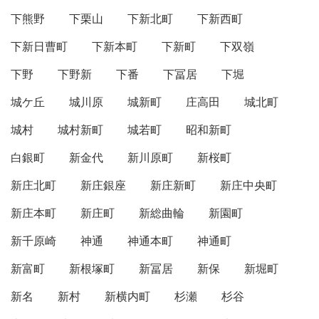
下熊野
下栗山
下新北町
下新西町
下新日曹町
下新本町
下新町
下双嶺
下野
下野新
下番
下冨居
下堀
城ケ丘
城川原
城新町
庄高田
城北町
城村
城村新町
城若町
昭和新町
白銀町
新金代
新川原町
新桜町
新庄北町
新庄銀座
新庄新町
新庄中央町
新庄本町
新庄町
新総曲輪
新園町
新千原崎
神通
神通本町
神通町
新富町
新根塚町
新冨居
新保
新堀町
新名
新村
新横内町
杉瀬
杉谷