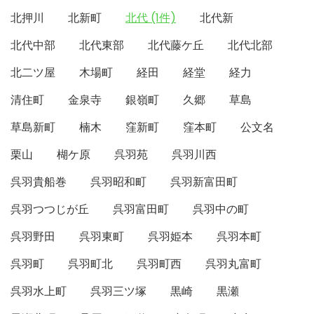
北押川
北新町
北代 (1件)
北代新
北代中部
北代東部
北代藤ケ丘
北代北部
北二ツ屋
木場町
経田
経堂
経力
清住町
金泉寺
銀嶺町
久郷
草島
草島新町
楠木
窪新町
窪本町
公文名
栗山
楜ケ原
呉羽苑
呉羽川西
呉羽貴船巻
呉羽昭和町
呉羽新富田町
呉羽つつじが丘
呉羽富田町
呉羽中の町
呉羽野田
呉羽東町
呉羽姫本
呉羽本町
呉羽町
呉羽町北
呉羽町西
呉羽丸富町
呉羽水上町
呉羽三ツ塚
黒崎
黒瀬