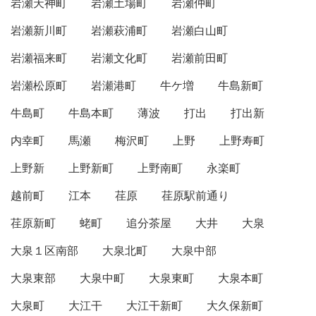
岩瀬天神町
岩瀬土場町
岩瀬仲町
岩瀬新川町
岩瀬萩浦町
岩瀬白山町
岩瀬福来町
岩瀬文化町
岩瀬前田町
岩瀬松原町
岩瀬港町
牛ケ増
牛島新町
牛島町
牛島本町
薄波
打出
打出新
内幸町
馬瀬
梅沢町
上野
上野寿町
上野新
上野新町
上野南町
永楽町
越前町
江本
荏原
荏原駅前通り
荏原新町
蛯町
追分茶屋
大井
大泉
大泉１区南部
大泉北町
大泉中部
大泉東部
大泉中町
大泉東町
大泉本町
大泉町
大江干
大江干新町
大久保新町