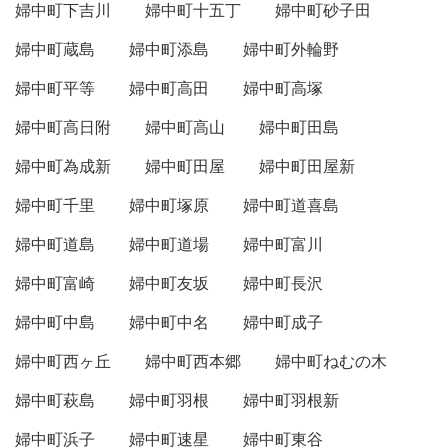
婦中町下吉川
婦中町十五丁
婦中町砂子田
婦中町蔵島
婦中町添島
婦中町外輪野
婦中町平等
婦中町高田
婦中町高塚
婦中町高日附
婦中町高山
婦中町田島
婦中町為成新
婦中町田屋
婦中町田屋新
婦中町千里
婦中町塚原
婦中町道喜島
婦中町道島
婦中町道場
婦中町富川
婦中町富崎
婦中町友坂
婦中町長沢
婦中町中島
婦中町中名
婦中町成子
婦中町西ヶ丘
婦中町西本郷
婦中町ねむの木
婦中町萩島
婦中町羽根
婦中町羽根新
婦中町浜子
婦中町速星
婦中町東谷