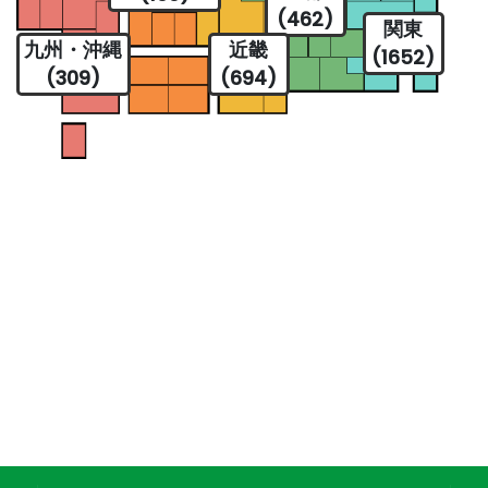
(462)
関東
九州・沖縄
近畿
(1652)
(309)
(694)