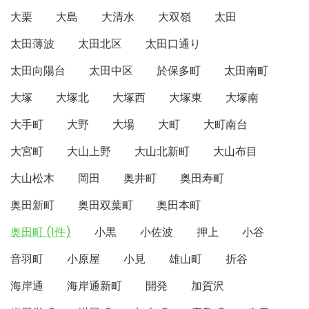
大栗
大島
大清水
大双嶺
太田
太田薄波
太田北区
太田口通り
太田向陽台
太田中区
於保多町
太田南町
大塚
大塚北
大塚西
大塚東
大塚南
大手町
大野
大場
大町
大町南台
大宮町
大山上野
大山北新町
大山布目
大山松木
岡田
奥井町
奥田寿町
奥田新町
奥田双葉町
奥田本町
奥田町 (1件)
小黒
小佐波
押上
小谷
音羽町
小原屋
小見
雄山町
折谷
海岸通
海岸通新町
開発
加賀沢