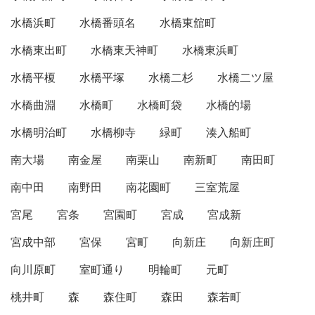
水橋浜町
水橋番頭名
水橋東舘町
水橋東出町
水橋東天神町
水橋東浜町
水橋平榎
水橋平塚
水橋二杉
水橋二ツ屋
水橋曲淵
水橋町
水橋町袋
水橋的場
水橋明治町
水橋柳寺
緑町
湊入船町
南大場
南金屋
南栗山
南新町
南田町
南中田
南野田
南花園町
三室荒屋
宮尾
宮条
宮園町
宮成
宮成新
宮成中部
宮保
宮町
向新庄
向新庄町
向川原町
室町通り
明輪町
元町
桃井町
森
森住町
森田
森若町