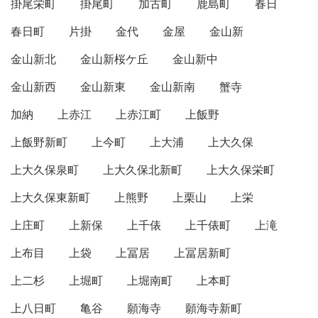
掛尾栄町
掛尾町
加古町
鹿島町
春日
春日町
片掛
金代
金屋
金山新
金山新北
金山新桜ケ丘
金山新中
金山新西
金山新東
金山新南
蟹寺
加納
上赤江
上赤江町
上飯野
上飯野新町
上今町
上大浦
上大久保
上大久保泉町
上大久保北新町
上大久保栄町
上大久保東新町
上熊野
上栗山
上栄
上庄町
上新保
上千俵
上千俵町
上滝
上布目
上袋
上冨居
上冨居新町
上二杉
上堀町
上堀南町
上本町
上八日町
亀谷
願海寺
願海寺新町