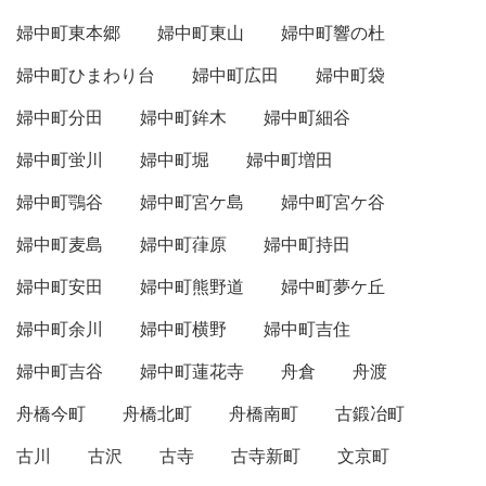
婦中町東本郷
婦中町東山
婦中町響の杜
婦中町ひまわり台
婦中町広田
婦中町袋
婦中町分田
婦中町鉾木
婦中町細谷
婦中町蛍川
婦中町堀
婦中町増田
婦中町鶚谷
婦中町宮ケ島
婦中町宮ケ谷
婦中町麦島
婦中町葎原
婦中町持田
婦中町安田
婦中町熊野道
婦中町夢ケ丘
婦中町余川
婦中町横野
婦中町吉住
婦中町吉谷
婦中町蓮花寺
舟倉
舟渡
舟橋今町
舟橋北町
舟橋南町
古鍛冶町
古川
古沢
古寺
古寺新町
文京町