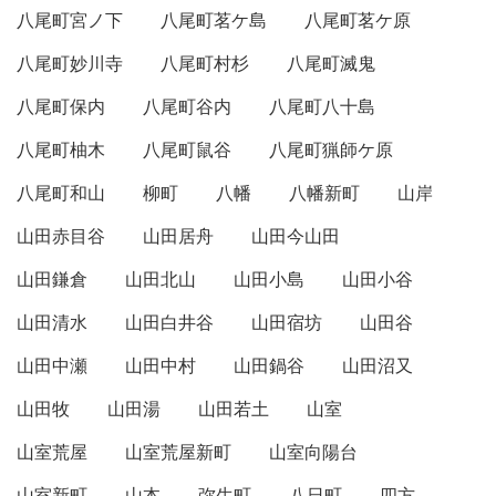
八尾町宮ノ下
八尾町茗ケ島
八尾町茗ケ原
八尾町妙川寺
八尾町村杉
八尾町滅鬼
八尾町保内
八尾町谷内
八尾町八十島
八尾町柚木
八尾町鼠谷
八尾町猟師ケ原
八尾町和山
柳町
八幡
八幡新町
山岸
山田赤目谷
山田居舟
山田今山田
山田鎌倉
山田北山
山田小島
山田小谷
山田清水
山田白井谷
山田宿坊
山田谷
山田中瀬
山田中村
山田鍋谷
山田沼又
山田牧
山田湯
山田若土
山室
山室荒屋
山室荒屋新町
山室向陽台
山室新町
山本
弥生町
八日町
四方