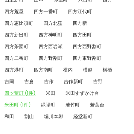
四方荒屋
四方一番町
四方江代町
四方恵比須町
四方北窪
四方新
四方新出町
四方神明町
四方田町
四方茶園町
四方西岩瀬
四方西野割町
四方二番町
四方野割町
四方東野割町
四方港町
四方南町
横内
横越
横樋
吉岡
吉倉
吉作
吉作新町
吉野
四ツ葉町 (1件)
米田
米田すずかけ台
米田町 (1件)
緑陽町
若竹町
若葉台
和田
割山
堀川本郷
経堂新町