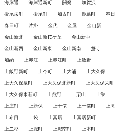
海岸通
海岸通新町
開発
加賀沢
掛尾栄町
掛尾町
加古町
鹿島町
春日
春日町
片掛
金代
金屋
金山新
金山新北
金山新桜ケ丘
金山新中
金山新西
金山新東
金山新南
蟹寺
加納
上赤江
上赤江町
上飯野
上飯野新町
上今町
上大浦
上大久保
上大久保泉町
上大久保北新町
上大久保栄町
上大久保東新町
上熊野
上栗山
上栄
上庄町
上新保
上千俵
上千俵町
上滝
上布目
上袋
上冨居
上冨居新町
上二杉
上堀町
上堀南町
上本町