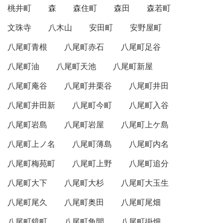
桃井町
森
森住町
森田
森若町
文珠寺
八木山
安田町
安野屋町
八尾町青根
八尾町赤石
八尾町足谷
八尾町油
八尾町天池
八尾町新屋
八尾町庵谷
八尾町井栗谷
八尾町井田
八尾町井田新
八尾町今町
八尾町入谷
八尾町岩島
八尾町岩屋
八尾町上ケ島
八尾町上ノ名
八尾町薄島
八尾町内名
八尾町梅苑町
八尾町上野
八尾町追分
八尾町大下
八尾町大杉
八尾町大玉生
八尾町尾久
八尾町奥田
八尾町尾畑
八尾町鏡町
八尾町角間
八尾町掛畑