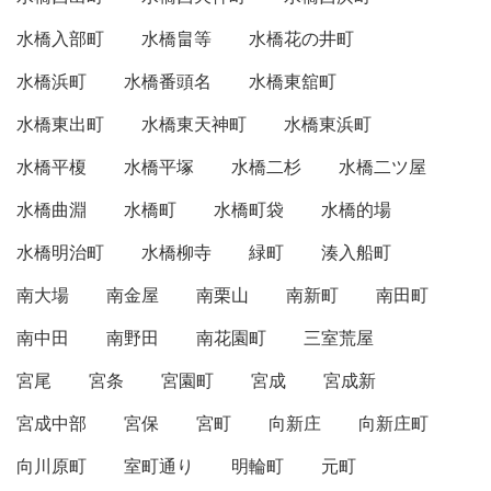
水橋入部町
水橋畠等
水橋花の井町
水橋浜町
水橋番頭名
水橋東舘町
水橋東出町
水橋東天神町
水橋東浜町
水橋平榎
水橋平塚
水橋二杉
水橋二ツ屋
水橋曲淵
水橋町
水橋町袋
水橋的場
水橋明治町
水橋柳寺
緑町
湊入船町
南大場
南金屋
南栗山
南新町
南田町
南中田
南野田
南花園町
三室荒屋
宮尾
宮条
宮園町
宮成
宮成新
宮成中部
宮保
宮町
向新庄
向新庄町
向川原町
室町通り
明輪町
元町