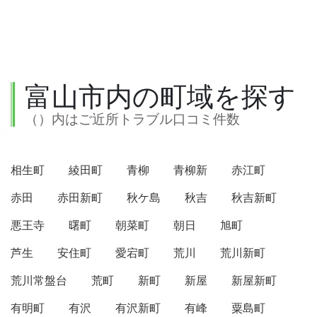
富山市内の町域を探す
（）内はご近所トラブル口コミ件数
相生町
綾田町
青柳
青柳新
赤江町
赤田
赤田新町
秋ケ島
秋吉
秋吉新町
悪王寺
曙町
朝菜町
朝日
旭町
芦生
安住町
愛宕町
荒川
荒川新町
荒川常盤台
荒町
新町
新屋
新屋新町
有明町
有沢
有沢新町
有峰
粟島町