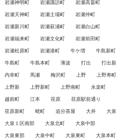
岩瀬神明町
岩瀬諏訪町
岩瀬高畠町
岩瀬天神町
岩瀬土場町
岩瀬仲町
岩瀬新川町
岩瀬萩浦町
岩瀬白山町
岩瀬福来町
岩瀬文化町
岩瀬前田町
岩瀬松原町
岩瀬港町
牛ケ増
牛島新町
牛島町
牛島本町
薄波
打出
打出新
内幸町
馬瀬
梅沢町
上野
上野寿町
上野新
上野新町
上野南町
永楽町
越前町
江本
荏原
荏原駅前通り
荏原新町
蛯町
追分茶屋
大井
大泉
大泉１区南部
大泉北町
大泉中部
大泉東部
大泉中町
大泉東町
大泉本町