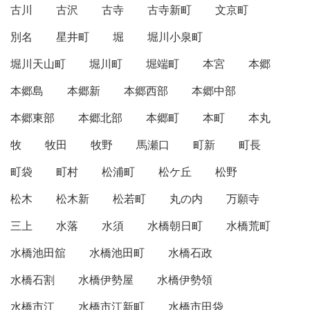
古川
古沢
古寺
古寺新町
文京町
別名
星井町
堀
堀川小泉町
堀川天山町
堀川町
堀端町
本宮
本郷
本郷島
本郷新
本郷西部
本郷中部
本郷東部
本郷北部
本郷町
本町
本丸
牧
牧田
牧野
馬瀬口
町新
町長
町袋
町村
松浦町
松ケ丘
松野
松木
松木新
松若町
丸の内
万願寺
三上
水落
水須
水橋朝日町
水橋荒町
水橋池田舘
水橋池田町
水橋石政
水橋石割
水橋伊勢屋
水橋伊勢領
水橋市江
水橋市江新町
水橋市田袋