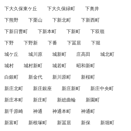
下大久保東ケ丘
下大久保緑町
下奥井
下熊野
下栗山
下新北町
下新西町
下新日曹町
下新本町
下新町
下双嶺
下野
下野新
下番
下冨居
下堀
城ケ丘
城川原
城新町
庄高田
城北町
城村
城村新町
城若町
昭和新町
白銀町
新金代
新川原町
新桜町
新庄北町
新庄銀座
新庄新町
新庄中央町
新庄本町
新庄町
新総曲輪
新園町
新千原崎
神通
神通本町
神通町
新富町
新根塚町
新冨居
新保
新堀町