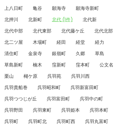
上八日町
亀谷
願海寺
願海寺新町
北押川
北新町
北代 (1件)
北代新
北代中部
北代東部
北代藤ケ丘
北代北部
北二ツ屋
木場町
経田
経堂
経力
清住町
金泉寺
銀嶺町
久郷
草島
草島新町
楠木
窪新町
窪本町
公文名
栗山
楜ケ原
呉羽苑
呉羽川西
呉羽貴船巻
呉羽昭和町
呉羽新富田町
呉羽つつじが丘
呉羽富田町
呉羽中の町
呉羽野田
呉羽東町
呉羽姫本
呉羽本町
呉羽町
呉羽町北
呉羽町西
呉羽丸富町