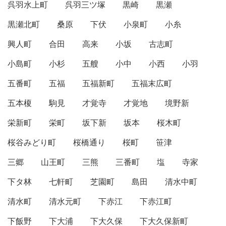
呉羽水上町
呉羽三ツ塚
黒崎
黒瀬
黒瀬北町
桑原
下伏
小泉町
小糸
興人町
合田
高来
小坂
古志町
小島町
小杉
五艘
小中
小西
小羽
五番町
五福
五福新町
五福末広町
五本榎
駒見
才覚寺
才覚地
境野新
栄新町
栄町
坂下新
坂本
桜木町
桜谷みどり町
桜橋通り
桜町
笹津
三郷
山王町
三熊
三番町
塩
寺家
下タ林
七軒町
芝園町
島田
清水中町
清水町
清水元町
下赤江
下赤江町
下飯野
下大浦
下大久保
下大久保新町