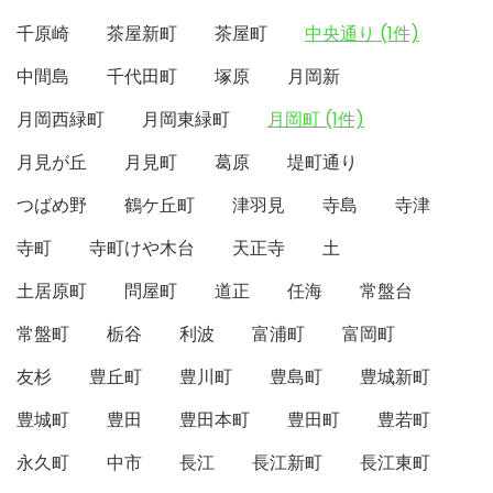
千原崎
茶屋新町
茶屋町
中央通り (1件)
中間島
千代田町
塚原
月岡新
月岡西緑町
月岡東緑町
月岡町 (1件)
月見が丘
月見町
葛原
堤町通り
つばめ野
鶴ケ丘町
津羽見
寺島
寺津
寺町
寺町けや木台
天正寺
土
土居原町
問屋町
道正
任海
常盤台
常盤町
栃谷
利波
富浦町
富岡町
友杉
豊丘町
豊川町
豊島町
豊城新町
豊城町
豊田
豊田本町
豊田町
豊若町
永久町
中市
長江
長江新町
長江東町