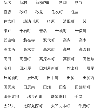
新名
新村
新横内町
杉瀬
杉谷
直坂
砂町
砂見
住友町
住吉
住吉町
諏訪川原
須原
清風町
関
瀬戸
千石町
善名
千成町
千俵町
総曲輪
惣在寺
双代町
高内
高木
高木西
高木東
高木南
高島
高園町
高田
高畠町
高原本町
高原町
高屋敷
宝町
田刈屋
田刈屋新町
館出町
辰尾
辰尾新町
辰巳町
田中町
田尻
田尻西
田尻東
田尻南
田畑
田畠
田畑新町
田畑北部
珠泉西町
珠泉東町
手屋
太郎丸
太郎丸西町
太郎丸本町
千歳町