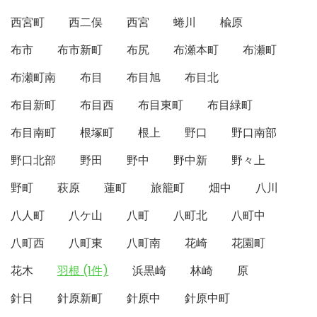
西宮町
西二俣
西宮
蜷川
楡原
布市
布市新町
布尻
布瀬本町
布瀬町
布瀬町南
布目
布目旭
布目北
布目新町
布目西
布目東町
布目緑町
布目南町
根塚町
根上
野口
野口南部
野口北部
野田
野中
野中新
野々上
野町
萩原
蓮町
旅籠町
畑中
八川
八人町
八ケ山
八町
八町北
八町中
八町西
八町東
八町南
花崎
花園町
花木
羽根 (1件)
浜黒崎
林崎
原
針日
針原新町
針原中
針原中町