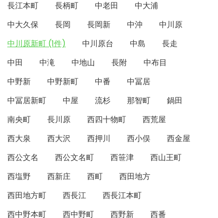
長江本町
長柄町
中老田
中大浦
中大久保
長岡
長岡新
中沖
中川原
中川原新町 (1件)
中川原台
中島
長走
中田
中滝
中地山
長附
中布目
中野新
中野新町
中番
中冨居
中冨居新町
中屋
流杉
那智町
鍋田
南央町
長川原
西四十物町
西荒屋
西大泉
西大沢
西押川
西小俣
西金屋
西公文名
西公文名町
西笹津
西山王町
西塩野
西新庄
西町
西田地方
西田地方町
西長江
西長江本町
西中野本町
西中野町
西野新
西番