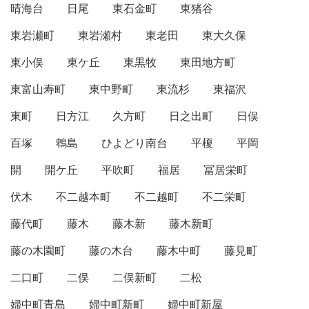
晴海台
日尾
東石金町
東猪谷
東岩瀬町
東岩瀬村
東老田
東大久保
東小俣
東ケ丘
東黒牧
東田地方町
東富山寿町
東中野町
東流杉
東福沢
東町
日方江
久方町
日之出町
日俣
百塚
鵯島
ひよどり南台
平榎
平岡
開
開ケ丘
平吹町
福居
冨居栄町
伏木
不二越本町
不二越町
不二栄町
藤代町
藤木
藤木新
藤木新町
藤の木園町
藤の木台
藤木中町
藤見町
二口町
二俣
二俣新町
二松
婦中町青島
婦中町新町
婦中町新屋