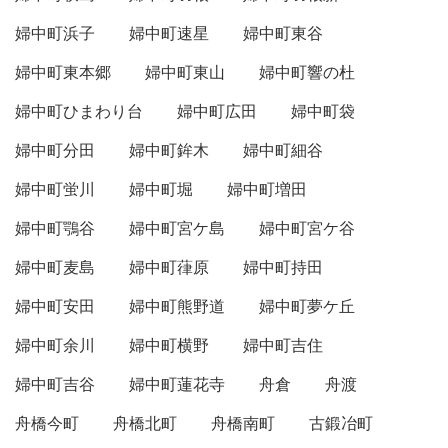
婦中町浜子
婦中町速星
婦中町東谷
婦中町東本郷
婦中町東山
婦中町響の杜
婦中町ひまわり台
婦中町広田
婦中町袋
婦中町分田
婦中町鉾木
婦中町細谷
婦中町蛍川
婦中町堀
婦中町増田
婦中町鶚谷
婦中町宮ケ島
婦中町宮ケ谷
婦中町麦島
婦中町葎原
婦中町持田
婦中町安田
婦中町熊野道
婦中町夢ケ丘
婦中町余川
婦中町横野
婦中町吉住
婦中町吉谷
婦中町蓮花寺
舟倉
舟渡
舟橋今町
舟橋北町
舟橋南町
古鍛冶町