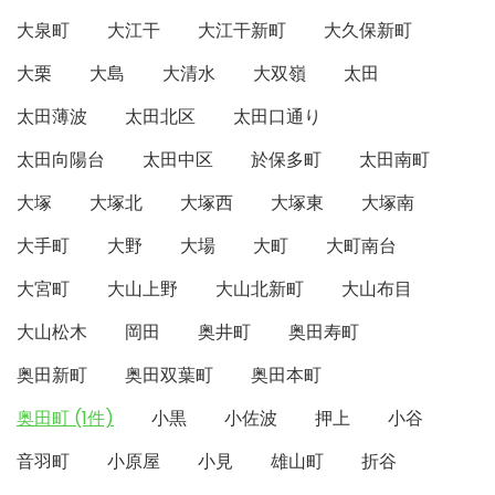
大泉町
大江干
大江干新町
大久保新町
大栗
大島
大清水
大双嶺
太田
太田薄波
太田北区
太田口通り
太田向陽台
太田中区
於保多町
太田南町
大塚
大塚北
大塚西
大塚東
大塚南
大手町
大野
大場
大町
大町南台
大宮町
大山上野
大山北新町
大山布目
大山松木
岡田
奥井町
奥田寿町
奥田新町
奥田双葉町
奥田本町
奥田町 (1件)
小黒
小佐波
押上
小谷
音羽町
小原屋
小見
雄山町
折谷