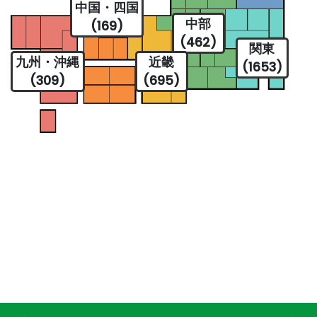
中国・四国
中部
(169)
(462)
関東
九州・沖縄
近畿
(1653)
(309)
(695)