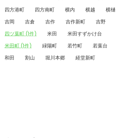
四方港町
四方南町
横内
横越
横樋
吉岡
吉倉
吉作
吉作新町
吉野
四ツ葉町 (1件)
米田
米田すずかけ台
米田町 (1件)
緑陽町
若竹町
若葉台
和田
割山
堀川本郷
経堂新町