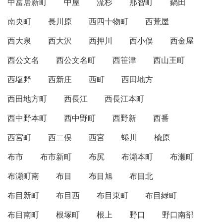
中冨居新町
中屋
流杉
那智町
鍋田
南央町
長川原
西四十物町
西荒屋
西大泉
西大沢
西押川
西小俣
西金屋
西公文名
西公文名町
西笹津
西山王町
西塩野
西新庄
西町
西田地方
西田地方町
西長江
西長江本町
西中野本町
西中野町
西野新
西番
西宮町
西二俣
西宮
蜷川
楡原
布市
布市新町
布尻
布瀬本町
布瀬町
布瀬町南
布目
布目旭
布目北
布目新町
布目西
布目東町
布目緑町
布目南町
根塚町
根上
野口
野口南部