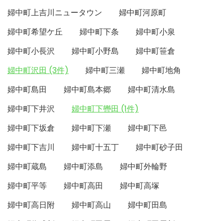
婦中町上吉川ニュータウン
婦中町河原町
婦中町希望ケ丘
婦中町下条
婦中町小泉
婦中町小長沢
婦中町小野島
婦中町笹倉
婦中町沢田 (3件)
婦中町三瀬
婦中町地角
婦中町島田
婦中町島本郷
婦中町清水島
婦中町下井沢
婦中町下轡田 (1件)
婦中町下坂倉
婦中町下瀬
婦中町下邑
婦中町下吉川
婦中町十五丁
婦中町砂子田
婦中町蔵島
婦中町添島
婦中町外輪野
婦中町平等
婦中町高田
婦中町高塚
婦中町高日附
婦中町高山
婦中町田島