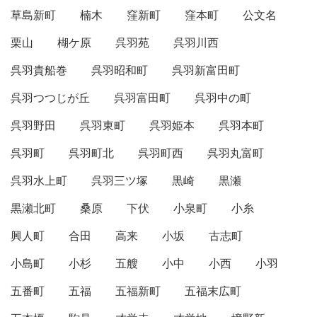
草島新町
楠木
窪新町
窪本町
公文名
栗山
楜ケ原
呉羽苑
呉羽川西
呉羽貴船巻
呉羽昭和町
呉羽新富田町
呉羽つつじが丘
呉羽富田町
呉羽中の町
呉羽野田
呉羽東町
呉羽姫本
呉羽本町
呉羽町
呉羽町北
呉羽町西
呉羽丸富町
呉羽水上町
呉羽三ツ塚
黒崎
黒瀬
黒瀬北町
桑原
下伏
小泉町
小糸
興人町
合田
高来
小坂
古志町
小島町
小杉
五艘
小中
小西
小羽
五番町
五福
五福新町
五福末広町