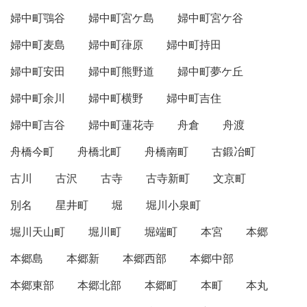
婦中町鶚谷
婦中町宮ケ島
婦中町宮ケ谷
婦中町麦島
婦中町葎原
婦中町持田
婦中町安田
婦中町熊野道
婦中町夢ケ丘
婦中町余川
婦中町横野
婦中町吉住
婦中町吉谷
婦中町蓮花寺
舟倉
舟渡
舟橋今町
舟橋北町
舟橋南町
古鍛冶町
古川
古沢
古寺
古寺新町
文京町
別名
星井町
堀
堀川小泉町
堀川天山町
堀川町
堀端町
本宮
本郷
本郷島
本郷新
本郷西部
本郷中部
本郷東部
本郷北部
本郷町
本町
本丸