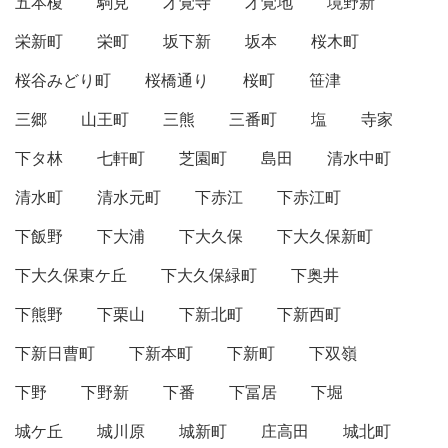
五本榎
駒見
才覚寺
才覚地
境野新
栄新町
栄町
坂下新
坂本
桜木町
桜谷みどり町
桜橋通り
桜町
笹津
三郷
山王町
三熊
三番町
塩
寺家
下タ林
七軒町
芝園町
島田
清水中町
清水町
清水元町
下赤江
下赤江町
下飯野
下大浦
下大久保
下大久保新町
下大久保東ケ丘
下大久保緑町
下奥井
下熊野
下栗山
下新北町
下新西町
下新日曹町
下新本町
下新町
下双嶺
下野
下野新
下番
下冨居
下堀
城ケ丘
城川原
城新町
庄高田
城北町