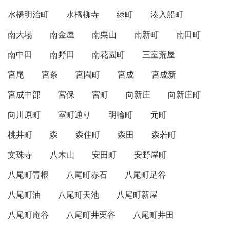
水橋明治町
水橋柳寺
緑町
湊入船町
南大場
南金屋
南栗山
南新町
南田町
南中田
南野田
南花園町
三室荒屋
宮尾
宮条
宮園町
宮成
宮成新
宮成中部
宮保
宮町
向新庄
向新庄町
向川原町
室町通り
明輪町
元町
桃井町
森
森住町
森田
森若町
文珠寺
八木山
安田町
安野屋町
八尾町青根
八尾町赤石
八尾町足谷
八尾町油
八尾町天池
八尾町新屋
八尾町庵谷
八尾町井栗谷
八尾町井田