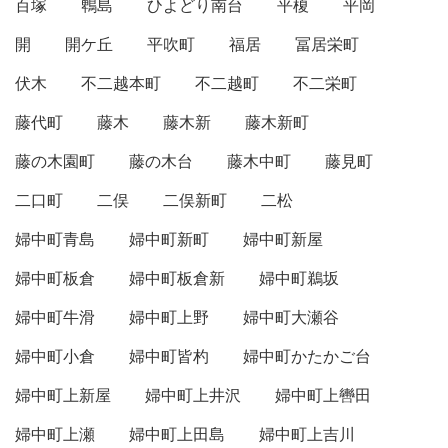
百塚
鵯島
ひよどり南台
平榎
平岡
開
開ケ丘
平吹町
福居
冨居栄町
伏木
不二越本町
不二越町
不二栄町
藤代町
藤木
藤木新
藤木新町
藤の木園町
藤の木台
藤木中町
藤見町
二口町
二俣
二俣新町
二松
婦中町青島
婦中町新町
婦中町新屋
婦中町板倉
婦中町板倉新
婦中町鵜坂
婦中町牛滑
婦中町上野
婦中町大瀬谷
婦中町小倉
婦中町皆杓
婦中町かたかご台
婦中町上新屋
婦中町上井沢
婦中町上轡田
婦中町上瀬
婦中町上田島
婦中町上吉川