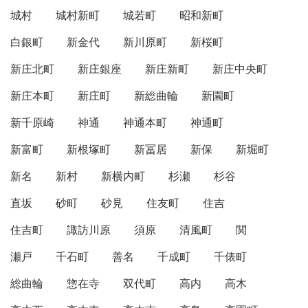
城村
城村新町
城若町
昭和新町
白銀町
新金代
新川原町
新桜町
新庄北町
新庄銀座
新庄新町
新庄中央町
新庄本町
新庄町
新総曲輪
新園町
新千原崎
神通
神通本町
神通町
新富町
新根塚町
新冨居
新保
新堀町
新名
新村
新横内町
杉瀬
杉谷
直坂
砂町
砂見
住友町
住吉
住吉町
諏訪川原
須原
清風町
関
瀬戸
千石町
善名
千成町
千俵町
総曲輪
惣在寺
双代町
高内
高木