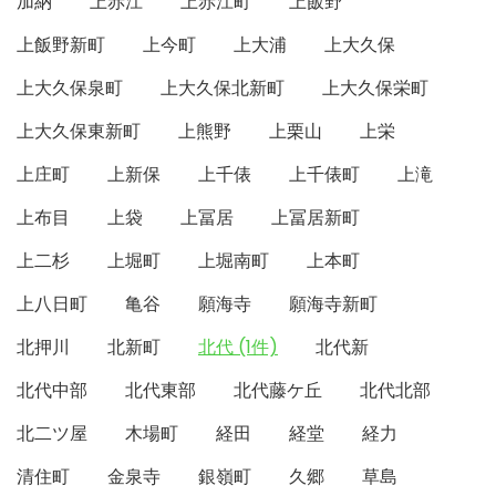
加納
上赤江
上赤江町
上飯野
上飯野新町
上今町
上大浦
上大久保
上大久保泉町
上大久保北新町
上大久保栄町
上大久保東新町
上熊野
上栗山
上栄
上庄町
上新保
上千俵
上千俵町
上滝
上布目
上袋
上冨居
上冨居新町
上二杉
上堀町
上堀南町
上本町
上八日町
亀谷
願海寺
願海寺新町
北押川
北新町
北代 (1件)
北代新
北代中部
北代東部
北代藤ケ丘
北代北部
北二ツ屋
木場町
経田
経堂
経力
清住町
金泉寺
銀嶺町
久郷
草島