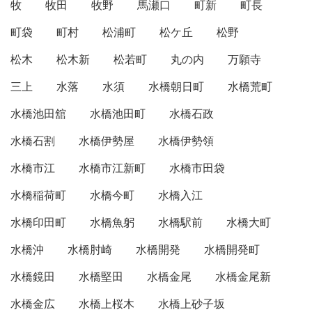
牧
牧田
牧野
馬瀬口
町新
町長
町袋
町村
松浦町
松ケ丘
松野
松木
松木新
松若町
丸の内
万願寺
三上
水落
水須
水橋朝日町
水橋荒町
水橋池田舘
水橋池田町
水橋石政
水橋石割
水橋伊勢屋
水橋伊勢領
水橋市江
水橋市江新町
水橋市田袋
水橋稲荷町
水橋今町
水橋入江
水橋印田町
水橋魚躬
水橋駅前
水橋大町
水橋沖
水橋肘崎
水橋開発
水橋開発町
水橋鏡田
水橋堅田
水橋金尾
水橋金尾新
水橋金広
水橋上桜木
水橋上砂子坂