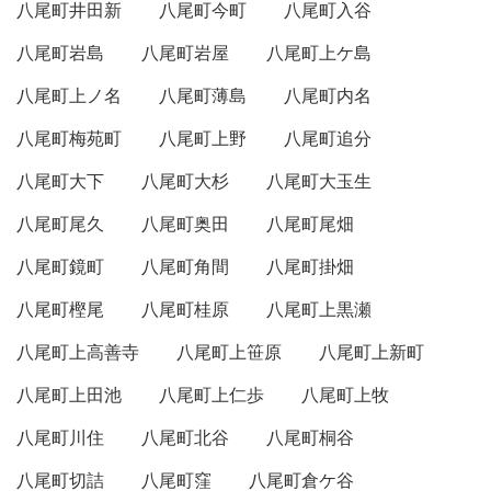
八尾町井田新
八尾町今町
八尾町入谷
八尾町岩島
八尾町岩屋
八尾町上ケ島
八尾町上ノ名
八尾町薄島
八尾町内名
八尾町梅苑町
八尾町上野
八尾町追分
八尾町大下
八尾町大杉
八尾町大玉生
八尾町尾久
八尾町奥田
八尾町尾畑
八尾町鏡町
八尾町角間
八尾町掛畑
八尾町樫尾
八尾町桂原
八尾町上黒瀬
八尾町上高善寺
八尾町上笹原
八尾町上新町
八尾町上田池
八尾町上仁歩
八尾町上牧
八尾町川住
八尾町北谷
八尾町桐谷
八尾町切詰
八尾町窪
八尾町倉ケ谷