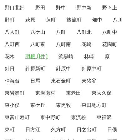
野口北部
野田
野中
野中新
野々上
野町
萩原
蓮町
旅籠町
畑中
八川
八人町
八ケ山
八町
八町北
八町中
八町西
八町東
八町南
花崎
花園町
花木
羽根 (1件)
浜黒崎
林崎
原
針日
針原新町
針原中
針原中町
晴海台
日尾
東石金町
東猪谷
東岩瀬町
東岩瀬村
東老田
東大久保
東小俣
東ケ丘
東黒牧
東田地方町
東富山寿町
東中野町
東流杉
東福沢
東町
日方江
久方町
日之出町
日俣