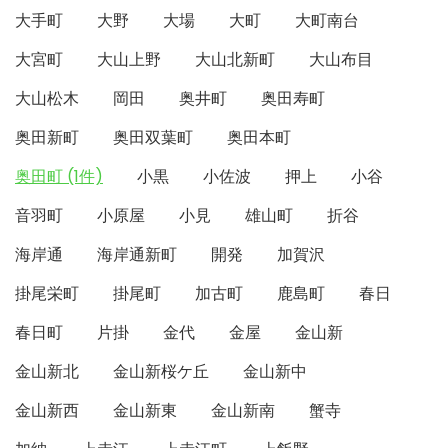
大手町
大野
大場
大町
大町南台
大宮町
大山上野
大山北新町
大山布目
大山松木
岡田
奥井町
奥田寿町
奥田新町
奥田双葉町
奥田本町
奥田町 (1件)
小黒
小佐波
押上
小谷
音羽町
小原屋
小見
雄山町
折谷
海岸通
海岸通新町
開発
加賀沢
掛尾栄町
掛尾町
加古町
鹿島町
春日
春日町
片掛
金代
金屋
金山新
金山新北
金山新桜ケ丘
金山新中
金山新西
金山新東
金山新南
蟹寺