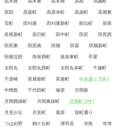
高木西
高木東
高木南
高島
高園町
高田
高畠町
高原本町
高原町
高屋敷
宝町
田刈屋
田刈屋新町
館出町
辰尾
辰尾新町
辰巳町
田中町
田尻
田尻西
田尻東
田尻南
田畑
田畠
田畑新町
田畑北部
珠泉西町
珠泉東町
手屋
太郎丸
太郎丸西町
太郎丸本町
千歳町
千原崎
茶屋新町
茶屋町
中央通り (1件)
中間島
千代田町
塚原
月岡新
月岡西緑町
月岡東緑町
月岡町 (1件)
月見が丘
月見町
葛原
堤町通り
つばめ野
鶴ケ丘町
津羽見
寺島
寺津