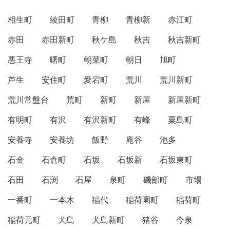
相生町
綾田町
青柳
青柳新
赤江町
赤田
赤田新町
秋ケ島
秋吉
秋吉新町
悪王寺
曙町
朝菜町
朝日
旭町
芦生
安住町
愛宕町
荒川
荒川新町
荒川常盤台
荒町
新町
新屋
新屋新町
有明町
有沢
有沢新町
有峰
粟島町
安養寺
安養坊
飯野
庵谷
池多
石金
石倉町
石坂
石坂新
石坂東町
石田
石渕
石屋
泉町
磯部町
市場
一番町
一本木
稲代
稲荷園町
稲荷町
稲荷元町
犬島
犬島新町
猪谷
今泉