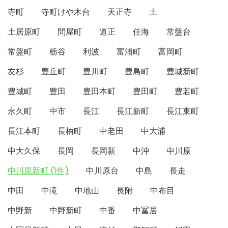
寺町
寺町けや木台
天正寺
土
土居原町
問屋町
道正
任海
常盤台
常盤町
栃谷
利波
富浦町
富岡町
友杉
豊丘町
豊川町
豊島町
豊城新町
豊城町
豊田
豊田本町
豊田町
豊若町
永久町
中市
長江
長江新町
長江東町
長江本町
長柄町
中老田
中大浦
中大久保
長岡
長岡新
中沖
中川原
中川原新町 (1件)
中川原台
中島
長走
中田
中滝
中地山
長附
中布目
中野新
中野新町
中番
中冨居