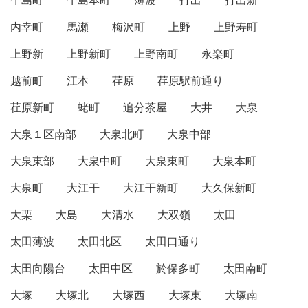
牛島町
牛島本町
薄波
打出
打出新
内幸町
馬瀬
梅沢町
上野
上野寿町
上野新
上野新町
上野南町
永楽町
越前町
江本
荏原
荏原駅前通り
荏原新町
蛯町
追分茶屋
大井
大泉
大泉１区南部
大泉北町
大泉中部
大泉東部
大泉中町
大泉東町
大泉本町
大泉町
大江干
大江干新町
大久保新町
大栗
大島
大清水
大双嶺
太田
太田薄波
太田北区
太田口通り
太田向陽台
太田中区
於保多町
太田南町
大塚
大塚北
大塚西
大塚東
大塚南