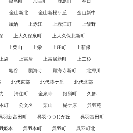
掛尾町
加古町
鹿島町
春日
金山新北
金山新桜ケ丘
金山新中
加納
上赤江
上赤江町
上飯野
保
上大久保泉町
上大久保北新町
上栗山
上栄
上庄町
上新保
上袋
上冨居
上冨居新町
上二杉
亀谷
願海寺
願海寺新町
北押川
部
北代東部
北代藤ケ丘
北代北部
力
清住町
金泉寺
銀嶺町
久郷
本町
公文名
栗山
楜ケ原
呉羽苑
呉羽新富田町
呉羽つつじが丘
呉羽富田町
羽姫本
呉羽本町
呉羽町
呉羽町北