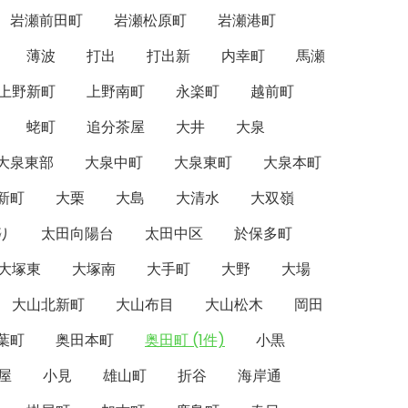
岩瀬前田町
岩瀬松原町
岩瀬港町
薄波
打出
打出新
内幸町
馬瀬
上野新町
上野南町
永楽町
越前町
蛯町
追分茶屋
大井
大泉
大泉東部
大泉中町
大泉東町
大泉本町
新町
大栗
大島
大清水
大双嶺
り
太田向陽台
太田中区
於保多町
大塚東
大塚南
大手町
大野
大場
大山北新町
大山布目
大山松木
岡田
葉町
奥田本町
奥田町 (1件)
小黒
屋
小見
雄山町
折谷
海岸通