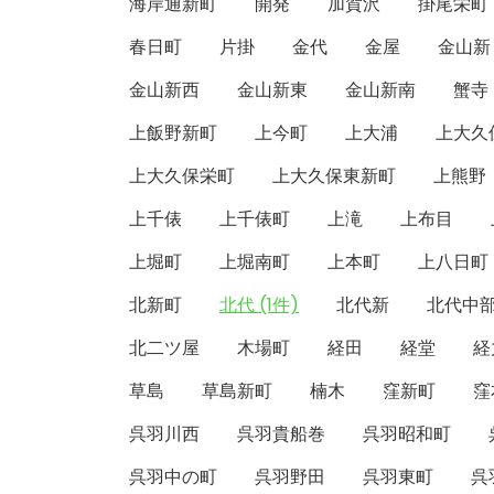
海岸通新町
開発
加賀沢
掛尾栄町
春日町
片掛
金代
金屋
金山新
金山新西
金山新東
金山新南
蟹寺
上飯野新町
上今町
上大浦
上大久
上大久保栄町
上大久保東新町
上熊野
上千俵
上千俵町
上滝
上布目
上堀町
上堀南町
上本町
上八日町
北新町
北代 (1件)
北代新
北代中
北二ツ屋
木場町
経田
経堂
経
草島
草島新町
楠木
窪新町
窪
呉羽川西
呉羽貴船巻
呉羽昭和町
呉羽中の町
呉羽野田
呉羽東町
呉