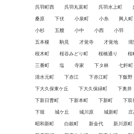
呉羽町西
呉羽丸富町
呉羽水上町
桑原
下伏
小泉町
小糸
興人町
小杉
五艘
小中
小西
小羽
五本榎
駒見
才覚寺
才覚地
境
桜木町
桜谷みどり町
桜橋通り
桜
三番町
塩
寺家
下タ林
七軒町
清水元町
下赤江
下赤江町
下飯野
下大久保東ケ丘
下大久保緑町
下奥井
下新日曹町
下新本町
下新町
下双
下堀
城ケ丘
城川原
城新町
庄
昭和新町
白銀町
新金代
新川原町