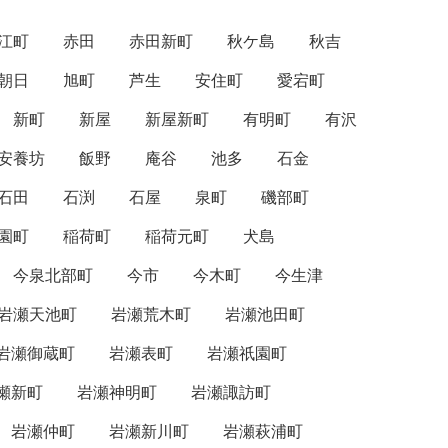
江町
赤田
赤田新町
秋ケ島
秋吉
朝日
旭町
芦生
安住町
愛宕町
新町
新屋
新屋新町
有明町
有沢
安養坊
飯野
庵谷
池多
石金
石田
石渕
石屋
泉町
磯部町
園町
稲荷町
稲荷元町
犬島
今泉北部町
今市
今木町
今生津
岩瀬天池町
岩瀬荒木町
岩瀬池田町
岩瀬御蔵町
岩瀬表町
岩瀬祇園町
瀬新町
岩瀬神明町
岩瀬諏訪町
岩瀬仲町
岩瀬新川町
岩瀬萩浦町