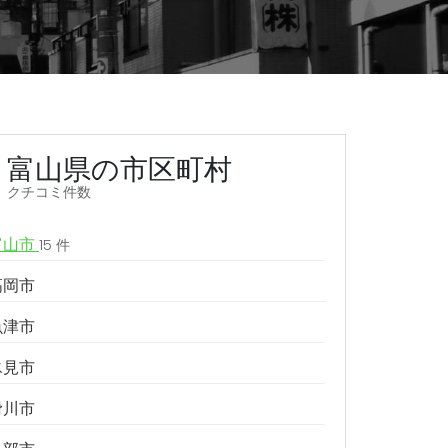
富山県の市区町村
クチコミ件数
富山市
15 件
高岡市
魚津市
氷見市
滑川市