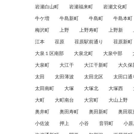
岩瀬白山町
岩瀬福来町
岩瀬文化町
牛ケ増
牛島新町
牛島町
牛島本町
梅沢町
上野
上野寿町
上野新
江本
荏原
荏原駅前通り
荏原新町
大泉１区南部
大泉北町
大泉中部
大泉町
大江干
大江干新町
大久保
太田
太田薄波
太田北区
太田口通
太田南町
大塚
大塚北
大塚西
大町
大町南台
大宮町
大山上野
奥井町
奥田寿町
奥田新町
奥田双
小佐波
押上
小谷
音羽町
小原