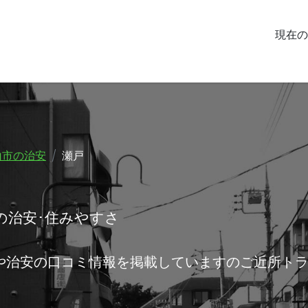
現在の
山市の治安
瀬戸
の治安･住みやすさ
や治安の口コミ情報を掲載していますのご近所ト