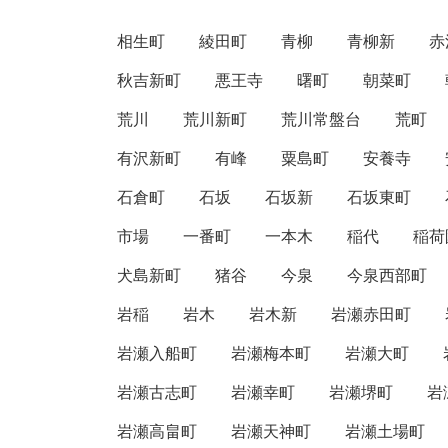
相生町
綾田町
青柳
青柳新
赤
秋吉新町
悪王寺
曙町
朝菜町
荒川
荒川新町
荒川常盤台
荒町
有沢新町
有峰
粟島町
安養寺
石倉町
石坂
石坂新
石坂東町
市場
一番町
一本木
稲代
稲荷
犬島新町
猪谷
今泉
今泉西部町
岩稲
岩木
岩木新
岩瀬赤田町
岩瀬入船町
岩瀬梅本町
岩瀬大町
岩瀬古志町
岩瀬幸町
岩瀬堺町
岩
岩瀬高畠町
岩瀬天神町
岩瀬土場町