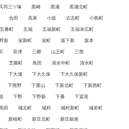
呉羽三ツ塚
黒崎
黒瀬
黒瀬北町
合田
高来
小坂
古志町
小島町
五番町
五福
五福新町
五福末広町
野新
栄新町
栄町
坂下新
坂本
町
笹津
三郷
山王町
三熊
芝園町
島田
清水中町
清水町
下大浦
下大久保
下大久保新町
下熊野
下栗山
下新北町
下新西町
嶺
下野
下野新
下番
下冨居
高田
城北町
城村
城村新町
城若町
新桜町
新庄北町
新庄銀座