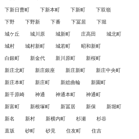
下新日曹町
下新本町
下新町
下双嶺
下野
下野新
下番
下冨居
下堀
城ケ丘
城川原
城新町
庄高田
城北町
城村
城村新町
城若町
昭和新町
白銀町
新金代
新川原町
新桜町
新庄北町
新庄銀座
新庄新町
新庄中央町
新庄本町
新庄町
新総曲輪
新園町
新千原崎
神通
神通本町
神通町
新富町
新根塚町
新冨居
新保
新堀町
新名
新村
新横内町
杉瀬
杉谷
直坂
砂町
砂見
住友町
住吉