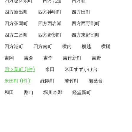
四方恵比須町
四方北窪
四方新
四方新出町
四方神明町
四方田町
四方茶園町
四方西岩瀬
四方西野割町
四方二番町
四方野割町
四方東野割町
四方港町
四方南町
横内
横越
横樋
吉岡
吉倉
吉作
吉作新町
吉野
四ツ葉町 (1件)
米田
米田すずかけ台
米田町 (1件)
緑陽町
若竹町
若葉台
和田
割山
堀川本郷
経堂新町