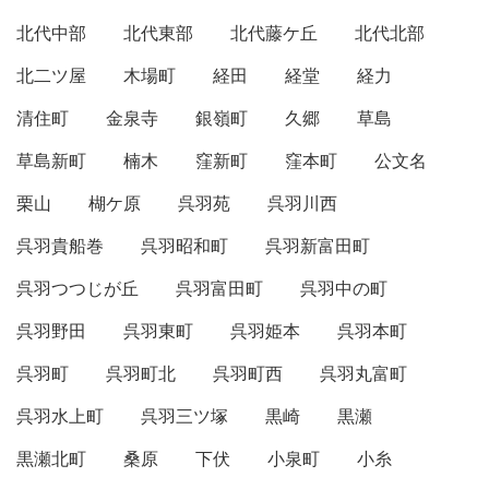
北代中部
北代東部
北代藤ケ丘
北代北部
北二ツ屋
木場町
経田
経堂
経力
清住町
金泉寺
銀嶺町
久郷
草島
草島新町
楠木
窪新町
窪本町
公文名
栗山
楜ケ原
呉羽苑
呉羽川西
呉羽貴船巻
呉羽昭和町
呉羽新富田町
呉羽つつじが丘
呉羽富田町
呉羽中の町
呉羽野田
呉羽東町
呉羽姫本
呉羽本町
呉羽町
呉羽町北
呉羽町西
呉羽丸富町
呉羽水上町
呉羽三ツ塚
黒崎
黒瀬
黒瀬北町
桑原
下伏
小泉町
小糸