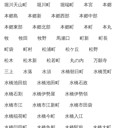
堀川天山町
堀川町
堀端町
本宮
本郷
本郷島
本郷新
本郷西部
本郷中部
本郷東部
本郷北部
本郷町
本町
本丸
牧
牧田
牧野
馬瀬口
町新
町長
町袋
町村
松浦町
松ケ丘
松野
松木
松木新
松若町
丸の内
万願寺
三上
水落
水須
水橋朝日町
水橋荒町
水橋池田舘
水橋池田町
水橋石政
水橋石割
水橋伊勢屋
水橋伊勢領
水橋市江
水橋市江新町
水橋市田袋
水橋稲荷町
水橋今町
水橋入江
水橋印田町
水橋魚躬
水橋駅前
水橋大町