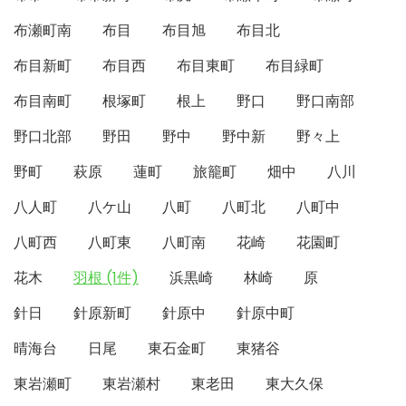
布瀬町南
布目
布目旭
布目北
布目新町
布目西
布目東町
布目緑町
布目南町
根塚町
根上
野口
野口南部
野口北部
野田
野中
野中新
野々上
野町
萩原
蓮町
旅籠町
畑中
八川
八人町
八ケ山
八町
八町北
八町中
八町西
八町東
八町南
花崎
花園町
花木
羽根 (1件)
浜黒崎
林崎
原
針日
針原新町
針原中
針原中町
晴海台
日尾
東石金町
東猪谷
東岩瀬町
東岩瀬村
東老田
東大久保