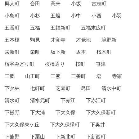
興人町
合田
高来
小坂
古志町
小島町
小杉
五艘
小中
小西
小羽
五番町
五福
五福新町
五福末広町
五本榎
駒見
才覚寺
才覚地
境野新
栄新町
栄町
坂下新
坂本
桜木町
桜谷みどり町
桜橋通り
桜町
笹津
三郷
山王町
三熊
三番町
塩
寺家
下タ林
七軒町
芝園町
島田
清水中町
清水町
清水元町
下赤江
下赤江町
下飯野
下大浦
下大久保
下大久保新町
下大久保東ケ丘
下大久保緑町
下奥井
下熊野
下栗山
下新北町
下新西町