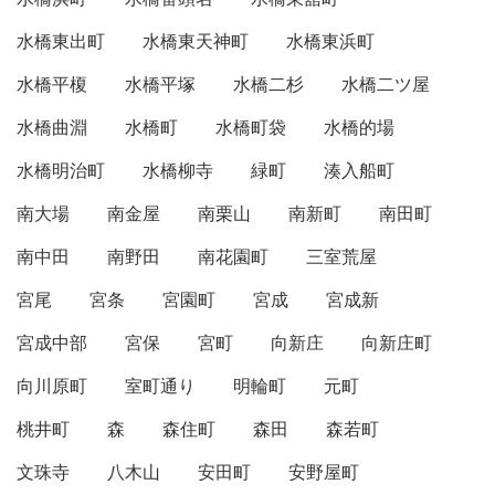
水橋東出町
水橋東天神町
水橋東浜町
水橋平榎
水橋平塚
水橋二杉
水橋二ツ屋
水橋曲淵
水橋町
水橋町袋
水橋的場
水橋明治町
水橋柳寺
緑町
湊入船町
南大場
南金屋
南栗山
南新町
南田町
南中田
南野田
南花園町
三室荒屋
宮尾
宮条
宮園町
宮成
宮成新
宮成中部
宮保
宮町
向新庄
向新庄町
向川原町
室町通り
明輪町
元町
桃井町
森
森住町
森田
森若町
文珠寺
八木山
安田町
安野屋町