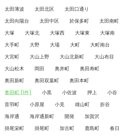
太田薄波
太田北区
太田口通り
太田向陽台
太田中区
於保多町
太田南町
大塚
大塚北
大塚西
大塚東
大塚南
大手町
大野
大場
大町
大町南台
大宮町
大山上野
大山北新町
大山布目
大山松木
岡田
奥井町
奥田寿町
奥田新町
奥田双葉町
奥田本町
奥田町 (1件)
小黒
小佐波
押上
小谷
音羽町
小原屋
小見
雄山町
折谷
海岸通
海岸通新町
開発
加賀沢
掛尾栄町
掛尾町
加古町
鹿島町
春日