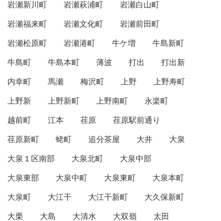
岩瀬新川町
岩瀬萩浦町
岩瀬白山町
岩瀬福来町
岩瀬文化町
岩瀬前田町
岩瀬松原町
岩瀬港町
牛ケ増
牛島新町
牛島町
牛島本町
薄波
打出
打出新
内幸町
馬瀬
梅沢町
上野
上野寿町
上野新
上野新町
上野南町
永楽町
越前町
江本
荏原
荏原駅前通り
荏原新町
蛯町
追分茶屋
大井
大泉
大泉１区南部
大泉北町
大泉中部
大泉東部
大泉中町
大泉東町
大泉本町
大泉町
大江干
大江干新町
大久保新町
大栗
大島
大清水
大双嶺
太田