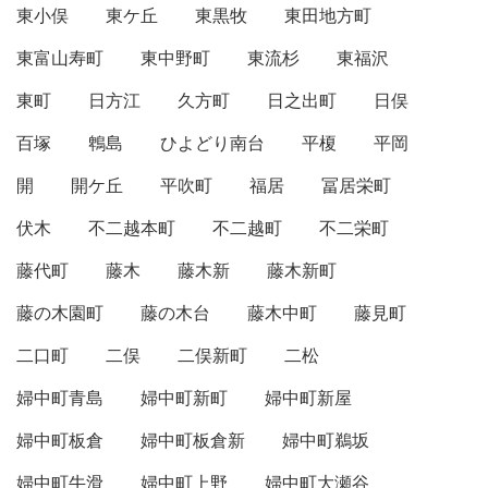
東小俣
東ケ丘
東黒牧
東田地方町
東富山寿町
東中野町
東流杉
東福沢
東町
日方江
久方町
日之出町
日俣
百塚
鵯島
ひよどり南台
平榎
平岡
開
開ケ丘
平吹町
福居
冨居栄町
伏木
不二越本町
不二越町
不二栄町
藤代町
藤木
藤木新
藤木新町
藤の木園町
藤の木台
藤木中町
藤見町
二口町
二俣
二俣新町
二松
婦中町青島
婦中町新町
婦中町新屋
婦中町板倉
婦中町板倉新
婦中町鵜坂
婦中町牛滑
婦中町上野
婦中町大瀬谷