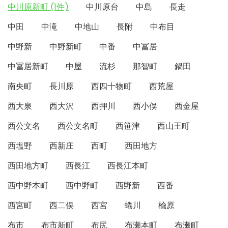
中川原新町 (1件)
中川原台
中島
長走
中田
中滝
中地山
長附
中布目
中野新
中野新町
中番
中冨居
中冨居新町
中屋
流杉
那智町
鍋田
南央町
長川原
西四十物町
西荒屋
西大泉
西大沢
西押川
西小俣
西金屋
西公文名
西公文名町
西笹津
西山王町
西塩野
西新庄
西町
西田地方
西田地方町
西長江
西長江本町
西中野本町
西中野町
西野新
西番
西宮町
西二俣
西宮
蜷川
楡原
布市
布市新町
布尻
布瀬本町
布瀬町