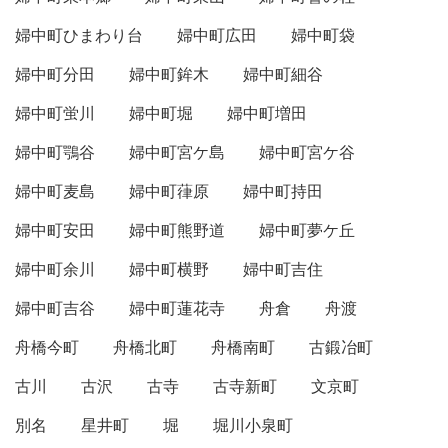
婦中町ひまわり台
婦中町広田
婦中町袋
婦中町分田
婦中町鉾木
婦中町細谷
婦中町蛍川
婦中町堀
婦中町増田
婦中町鶚谷
婦中町宮ケ島
婦中町宮ケ谷
婦中町麦島
婦中町葎原
婦中町持田
婦中町安田
婦中町熊野道
婦中町夢ケ丘
婦中町余川
婦中町横野
婦中町吉住
婦中町吉谷
婦中町蓮花寺
舟倉
舟渡
舟橋今町
舟橋北町
舟橋南町
古鍛冶町
古川
古沢
古寺
古寺新町
文京町
別名
星井町
堀
堀川小泉町