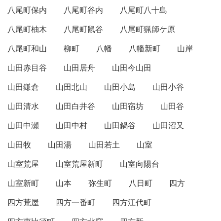
八尾町保内
八尾町谷内
八尾町八十島
八尾町柚木
八尾町鼠谷
八尾町猟師ケ原
八尾町和山
柳町
八幡
八幡新町
山岸
山田赤目谷
山田居舟
山田今山田
山田鎌倉
山田北山
山田小島
山田小谷
山田清水
山田白井谷
山田宿坊
山田谷
山田中瀬
山田中村
山田鍋谷
山田沼又
山田牧
山田湯
山田若土
山室
山室荒屋
山室荒屋新町
山室向陽台
山室新町
山本
弥生町
八日町
四方
四方荒屋
四方一番町
四方江代町