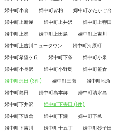
婦中町小倉
婦中町皆杓
婦中町かたかご台
婦中町上新屋
婦中町上井沢
婦中町上轡田
婦中町上瀬
婦中町上田島
婦中町上吉川
婦中町上吉川ニュータウン
婦中町河原町
婦中町希望ケ丘
婦中町下条
婦中町小泉
婦中町小長沢
婦中町小野島
婦中町笹倉
婦中町沢田 (3件)
婦中町三瀬
婦中町地角
婦中町島田
婦中町島本郷
婦中町清水島
婦中町下井沢
婦中町下轡田 (1件)
婦中町下坂倉
婦中町下瀬
婦中町下邑
婦中町下吉川
婦中町十五丁
婦中町砂子田