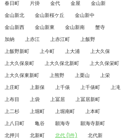
春日町
片掛
金代
金屋
金山新
金山新北
金山新桜ケ丘
金山新中
金山新西
金山新東
金山新南
蟹寺
加納
上赤江
上赤江町
上飯野
上飯野新町
上今町
上大浦
上大久保
上大久保泉町
上大久保北新町
上大久保栄町
上大久保東新町
上熊野
上栗山
上栄
上庄町
上新保
上千俵
上千俵町
上滝
上布目
上袋
上冨居
上冨居新町
上二杉
上堀町
上堀南町
上本町
上八日町
亀谷
願海寺
願海寺新町
北押川
北新町
北代 (1件)
北代新