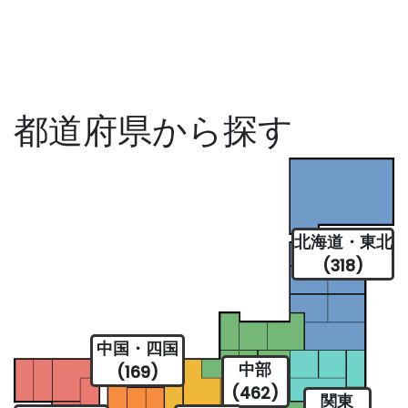
都道府県から探す
北海道・東北
(318)
中国・四国
中部
(169)
(462)
関東