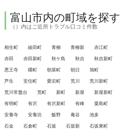
富山市内の町域を探す
（）内はご近所トラブル口コミ件数
相生町
綾田町
青柳
青柳新
赤江町
赤田
赤田新町
秋ケ島
秋吉
秋吉新町
悪王寺
曙町
朝菜町
朝日
旭町
芦生
安住町
愛宕町
荒川
荒川新町
荒川常盤台
荒町
新町
新屋
新屋新町
有明町
有沢
有沢新町
有峰
粟島町
安養寺
安養坊
飯野
庵谷
池多
石金
石倉町
石坂
石坂新
石坂東町