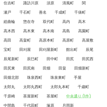
住吉町
諏訪川原
須原
清風町
関
瀬戸
千石町
善名
千成町
千俵町
総曲輪
惣在寺
双代町
高内
高木
高木西
高木東
高木南
高島
高園町
高田
高畠町
高原本町
高原町
高屋敷
宝町
田刈屋
田刈屋新町
館出町
辰尾
辰尾新町
辰巳町
田中町
田尻
田尻西
田尻東
田尻南
田畑
田畠
田畑新町
田畑北部
珠泉西町
珠泉東町
手屋
太郎丸
太郎丸西町
太郎丸本町
千歳町
千原崎
茶屋新町
茶屋町
中央通り (1件)
中間島
千代田町
塚原
月岡新