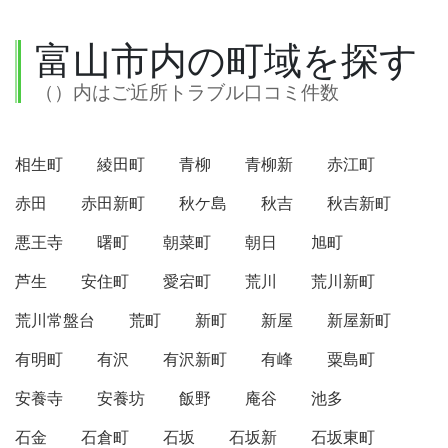
富山市内の町域を探す
（）内はご近所トラブル口コミ件数
相生町
綾田町
青柳
青柳新
赤江町
赤田
赤田新町
秋ケ島
秋吉
秋吉新町
悪王寺
曙町
朝菜町
朝日
旭町
芦生
安住町
愛宕町
荒川
荒川新町
荒川常盤台
荒町
新町
新屋
新屋新町
有明町
有沢
有沢新町
有峰
粟島町
安養寺
安養坊
飯野
庵谷
池多
石金
石倉町
石坂
石坂新
石坂東町