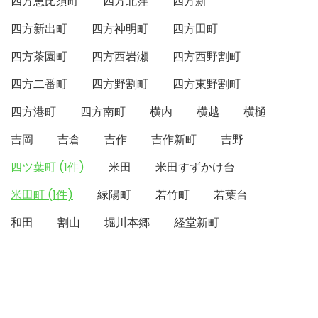
四方恵比須町
四方北窪
四方新
四方新出町
四方神明町
四方田町
四方茶園町
四方西岩瀬
四方西野割町
四方二番町
四方野割町
四方東野割町
四方港町
四方南町
横内
横越
横樋
吉岡
吉倉
吉作
吉作新町
吉野
四ツ葉町 (1件)
米田
米田すずかけ台
米田町 (1件)
緑陽町
若竹町
若葉台
和田
割山
堀川本郷
経堂新町