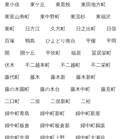
東小俣
東ケ丘
東黒牧
東田地方町
東富山寿町
東中野町
東流杉
東福沢
東町
日方江
久方町
日之出町
日俣
百塚
鵯島
ひよどり南台
平榎
平岡
開
開ケ丘
平吹町
福居
冨居栄町
伏木
不二越本町
不二越町
不二栄町
藤代町
藤木
藤木新
藤木新町
藤の木園町
藤の木台
藤木中町
藤見町
二口町
二俣
二俣新町
二松
婦中町青島
婦中町新町
婦中町新屋
婦中町板倉
婦中町板倉新
婦中町鵜坂
婦中町牛滑
婦中町上野
婦中町大瀬谷