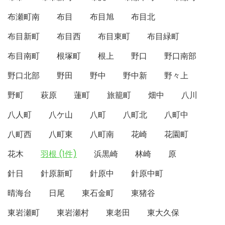
布瀬町南
布目
布目旭
布目北
布目新町
布目西
布目東町
布目緑町
布目南町
根塚町
根上
野口
野口南部
野口北部
野田
野中
野中新
野々上
野町
萩原
蓮町
旅籠町
畑中
八川
八人町
八ケ山
八町
八町北
八町中
八町西
八町東
八町南
花崎
花園町
花木
羽根 (1件)
浜黒崎
林崎
原
針日
針原新町
針原中
針原中町
晴海台
日尾
東石金町
東猪谷
東岩瀬町
東岩瀬村
東老田
東大久保