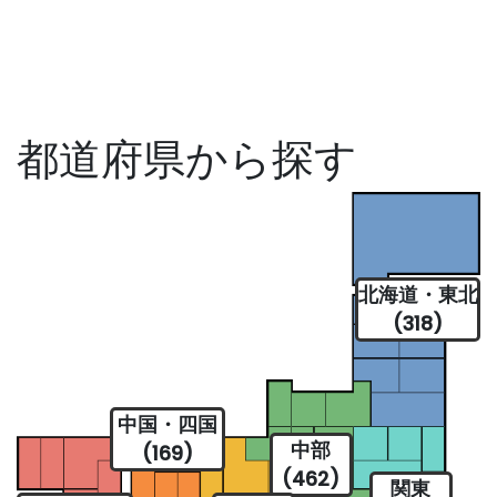
都道府県から探す
北海道・東北
(318)
中国・四国
中部
(169)
(462)
関東