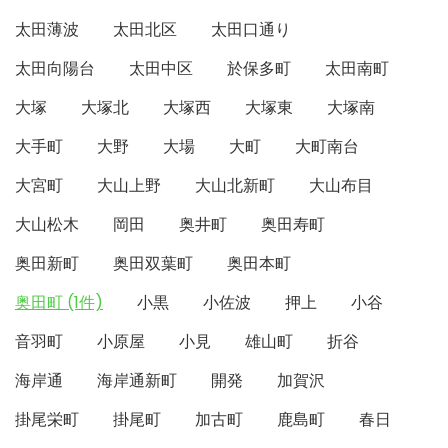
太田薄波
太田北区
太田口通り
太田向陽台
太田中区
於保多町
太田南町
大塚
大塚北
大塚西
大塚東
大塚南
大手町
大野
大場
大町
大町南台
大宮町
大山上野
大山北新町
大山布目
大山松木
岡田
奥井町
奥田寿町
奥田新町
奥田双葉町
奥田本町
奥田町 (1件)
小黒
小佐波
押上
小谷
音羽町
小原屋
小見
雄山町
折谷
海岸通
海岸通新町
開発
加賀沢
掛尾栄町
掛尾町
加古町
鹿島町
春日