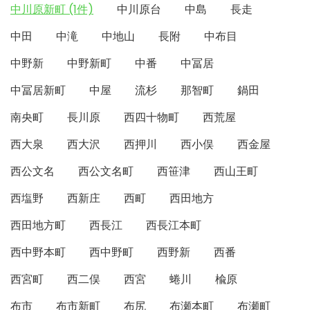
中川原新町 (1件)
中川原台
中島
長走
中田
中滝
中地山
長附
中布目
中野新
中野新町
中番
中冨居
中冨居新町
中屋
流杉
那智町
鍋田
南央町
長川原
西四十物町
西荒屋
西大泉
西大沢
西押川
西小俣
西金屋
西公文名
西公文名町
西笹津
西山王町
西塩野
西新庄
西町
西田地方
西田地方町
西長江
西長江本町
西中野本町
西中野町
西野新
西番
西宮町
西二俣
西宮
蜷川
楡原
布市
布市新町
布尻
布瀬本町
布瀬町