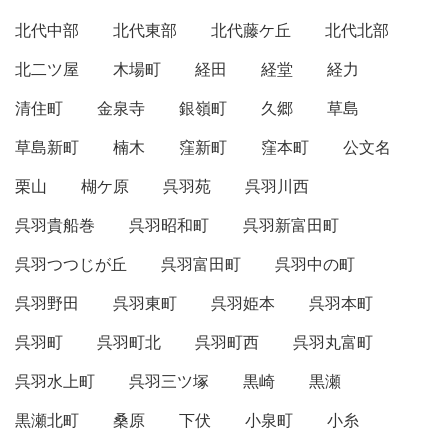
北代中部
北代東部
北代藤ケ丘
北代北部
北二ツ屋
木場町
経田
経堂
経力
清住町
金泉寺
銀嶺町
久郷
草島
草島新町
楠木
窪新町
窪本町
公文名
栗山
楜ケ原
呉羽苑
呉羽川西
呉羽貴船巻
呉羽昭和町
呉羽新富田町
呉羽つつじが丘
呉羽富田町
呉羽中の町
呉羽野田
呉羽東町
呉羽姫本
呉羽本町
呉羽町
呉羽町北
呉羽町西
呉羽丸富町
呉羽水上町
呉羽三ツ塚
黒崎
黒瀬
黒瀬北町
桑原
下伏
小泉町
小糸