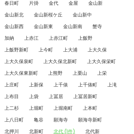
春日町
片掛
金代
金屋
金山新
金山新北
金山新桜ケ丘
金山新中
金山新西
金山新東
金山新南
蟹寺
加納
上赤江
上赤江町
上飯野
上飯野新町
上今町
上大浦
上大久保
上大久保泉町
上大久保北新町
上大久保栄町
上大久保東新町
上熊野
上栗山
上栄
上庄町
上新保
上千俵
上千俵町
上滝
上布目
上袋
上冨居
上冨居新町
上二杉
上堀町
上堀南町
上本町
上八日町
亀谷
願海寺
願海寺新町
北押川
北新町
北代 (1件)
北代新