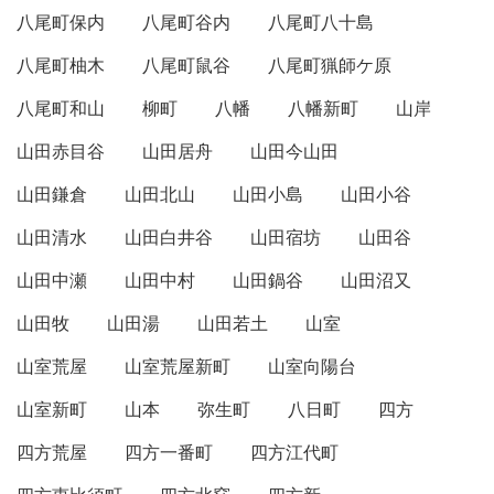
八尾町保内
八尾町谷内
八尾町八十島
八尾町柚木
八尾町鼠谷
八尾町猟師ケ原
八尾町和山
柳町
八幡
八幡新町
山岸
山田赤目谷
山田居舟
山田今山田
山田鎌倉
山田北山
山田小島
山田小谷
山田清水
山田白井谷
山田宿坊
山田谷
山田中瀬
山田中村
山田鍋谷
山田沼又
山田牧
山田湯
山田若土
山室
山室荒屋
山室荒屋新町
山室向陽台
山室新町
山本
弥生町
八日町
四方
四方荒屋
四方一番町
四方江代町