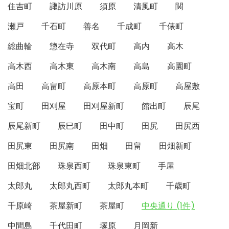
住吉町
諏訪川原
須原
清風町
関
瀬戸
千石町
善名
千成町
千俵町
総曲輪
惣在寺
双代町
高内
高木
高木西
高木東
高木南
高島
高園町
高田
高畠町
高原本町
高原町
高屋敷
宝町
田刈屋
田刈屋新町
館出町
辰尾
辰尾新町
辰巳町
田中町
田尻
田尻西
田尻東
田尻南
田畑
田畠
田畑新町
田畑北部
珠泉西町
珠泉東町
手屋
太郎丸
太郎丸西町
太郎丸本町
千歳町
千原崎
茶屋新町
茶屋町
中央通り (1件)
中間島
千代田町
塚原
月岡新