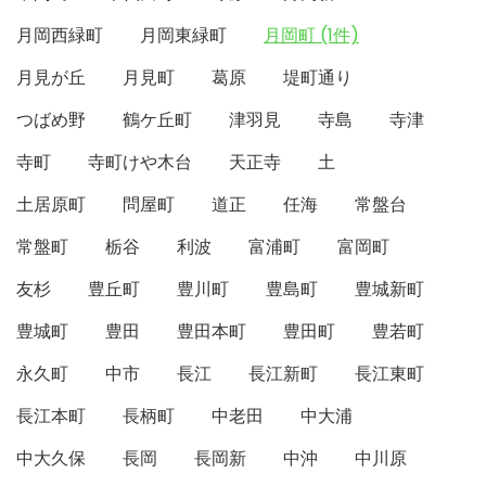
月岡西緑町
月岡東緑町
月岡町 (1件)
月見が丘
月見町
葛原
堤町通り
つばめ野
鶴ケ丘町
津羽見
寺島
寺津
寺町
寺町けや木台
天正寺
土
土居原町
問屋町
道正
任海
常盤台
常盤町
栃谷
利波
富浦町
富岡町
友杉
豊丘町
豊川町
豊島町
豊城新町
豊城町
豊田
豊田本町
豊田町
豊若町
永久町
中市
長江
長江新町
長江東町
長江本町
長柄町
中老田
中大浦
中大久保
長岡
長岡新
中沖
中川原