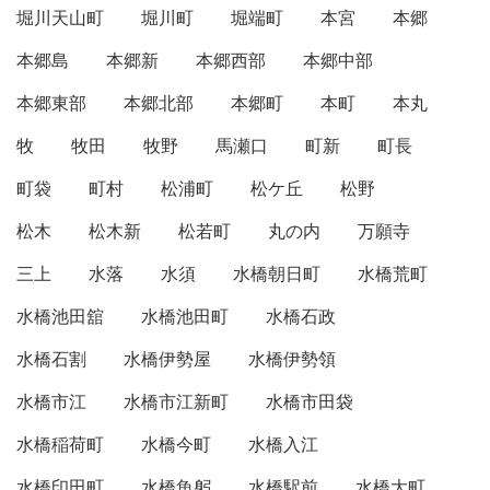
堀川天山町
堀川町
堀端町
本宮
本郷
本郷島
本郷新
本郷西部
本郷中部
本郷東部
本郷北部
本郷町
本町
本丸
牧
牧田
牧野
馬瀬口
町新
町長
町袋
町村
松浦町
松ケ丘
松野
松木
松木新
松若町
丸の内
万願寺
三上
水落
水須
水橋朝日町
水橋荒町
水橋池田舘
水橋池田町
水橋石政
水橋石割
水橋伊勢屋
水橋伊勢領
水橋市江
水橋市江新町
水橋市田袋
水橋稲荷町
水橋今町
水橋入江
水橋印田町
水橋魚躬
水橋駅前
水橋大町