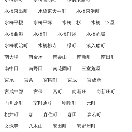
水橋東出町
水橋東天神町
水橋東浜町
水橋平榎
水橋平塚
水橋二杉
水橋二ツ屋
水橋曲淵
水橋町
水橋町袋
水橋的場
水橋明治町
水橋柳寺
緑町
湊入船町
南大場
南金屋
南栗山
南新町
南田町
南中田
南野田
南花園町
三室荒屋
宮尾
宮条
宮園町
宮成
宮成新
宮成中部
宮保
宮町
向新庄
向新庄町
向川原町
室町通り
明輪町
元町
桃井町
森
森住町
森田
森若町
文珠寺
八木山
安田町
安野屋町