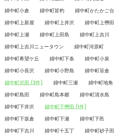
婦中町小倉
婦中町皆杓
婦中町かたかご台
婦中町上新屋
婦中町上井沢
婦中町上轡田
婦中町上瀬
婦中町上田島
婦中町上吉川
婦中町上吉川ニュータウン
婦中町河原町
婦中町希望ケ丘
婦中町下条
婦中町小泉
婦中町小長沢
婦中町小野島
婦中町笹倉
婦中町沢田 (3件)
婦中町三瀬
婦中町地角
婦中町島田
婦中町島本郷
婦中町清水島
婦中町下井沢
婦中町下轡田 (1件)
婦中町下坂倉
婦中町下瀬
婦中町下邑
婦中町下吉川
婦中町十五丁
婦中町砂子田