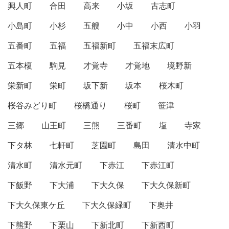
興人町
合田
高来
小坂
古志町
小島町
小杉
五艘
小中
小西
小羽
五番町
五福
五福新町
五福末広町
五本榎
駒見
才覚寺
才覚地
境野新
栄新町
栄町
坂下新
坂本
桜木町
桜谷みどり町
桜橋通り
桜町
笹津
三郷
山王町
三熊
三番町
塩
寺家
下タ林
七軒町
芝園町
島田
清水中町
清水町
清水元町
下赤江
下赤江町
下飯野
下大浦
下大久保
下大久保新町
下大久保東ケ丘
下大久保緑町
下奥井
下熊野
下栗山
下新北町
下新西町