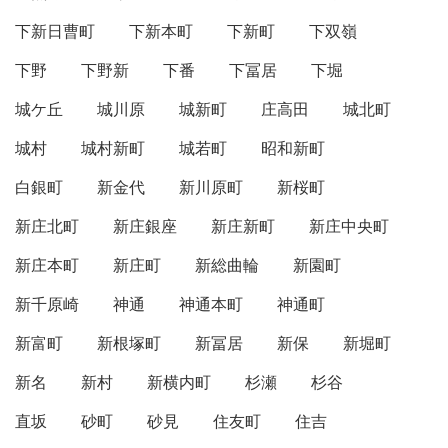
下新日曹町
下新本町
下新町
下双嶺
下野
下野新
下番
下冨居
下堀
城ケ丘
城川原
城新町
庄高田
城北町
城村
城村新町
城若町
昭和新町
白銀町
新金代
新川原町
新桜町
新庄北町
新庄銀座
新庄新町
新庄中央町
新庄本町
新庄町
新総曲輪
新園町
新千原崎
神通
神通本町
神通町
新富町
新根塚町
新冨居
新保
新堀町
新名
新村
新横内町
杉瀬
杉谷
直坂
砂町
砂見
住友町
住吉