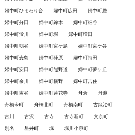
婦中町ひまわり台
婦中町広田
婦中町袋
婦中町分田
婦中町鉾木
婦中町細谷
婦中町蛍川
婦中町堀
婦中町増田
婦中町鶚谷
婦中町宮ケ島
婦中町宮ケ谷
婦中町麦島
婦中町葎原
婦中町持田
婦中町安田
婦中町熊野道
婦中町夢ケ丘
婦中町余川
婦中町横野
婦中町吉住
婦中町吉谷
婦中町蓮花寺
舟倉
舟渡
舟橋今町
舟橋北町
舟橋南町
古鍛冶町
古川
古沢
古寺
古寺新町
文京町
別名
星井町
堀
堀川小泉町