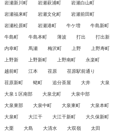
岩瀬新川町
岩瀬萩浦町
岩瀬白山町
岩瀬福来町
岩瀬文化町
岩瀬前田町
岩瀬松原町
岩瀬港町
牛ケ増
牛島新町
牛島町
牛島本町
薄波
打出
打出新
内幸町
馬瀬
梅沢町
上野
上野寿町
上野新
上野新町
上野南町
永楽町
越前町
江本
荏原
荏原駅前通り
荏原新町
蛯町
追分茶屋
大井
大泉
大泉１区南部
大泉北町
大泉中部
大泉東部
大泉中町
大泉東町
大泉本町
大泉町
大江干
大江干新町
大久保新町
大栗
大島
大清水
大双嶺
太田