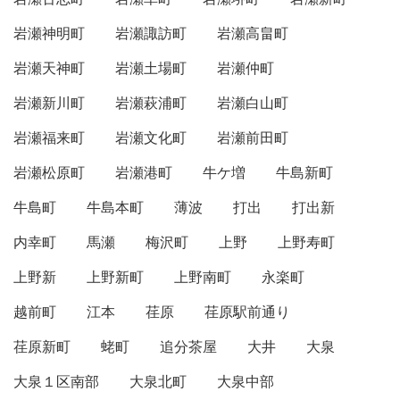
岩瀬神明町
岩瀬諏訪町
岩瀬高畠町
岩瀬天神町
岩瀬土場町
岩瀬仲町
岩瀬新川町
岩瀬萩浦町
岩瀬白山町
岩瀬福来町
岩瀬文化町
岩瀬前田町
岩瀬松原町
岩瀬港町
牛ケ増
牛島新町
牛島町
牛島本町
薄波
打出
打出新
内幸町
馬瀬
梅沢町
上野
上野寿町
上野新
上野新町
上野南町
永楽町
越前町
江本
荏原
荏原駅前通り
荏原新町
蛯町
追分茶屋
大井
大泉
大泉１区南部
大泉北町
大泉中部