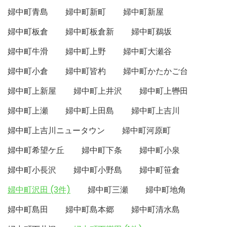
婦中町青島
婦中町新町
婦中町新屋
婦中町板倉
婦中町板倉新
婦中町鵜坂
婦中町牛滑
婦中町上野
婦中町大瀬谷
婦中町小倉
婦中町皆杓
婦中町かたかご台
婦中町上新屋
婦中町上井沢
婦中町上轡田
婦中町上瀬
婦中町上田島
婦中町上吉川
婦中町上吉川ニュータウン
婦中町河原町
婦中町希望ケ丘
婦中町下条
婦中町小泉
婦中町小長沢
婦中町小野島
婦中町笹倉
婦中町沢田 (3件)
婦中町三瀬
婦中町地角
婦中町島田
婦中町島本郷
婦中町清水島