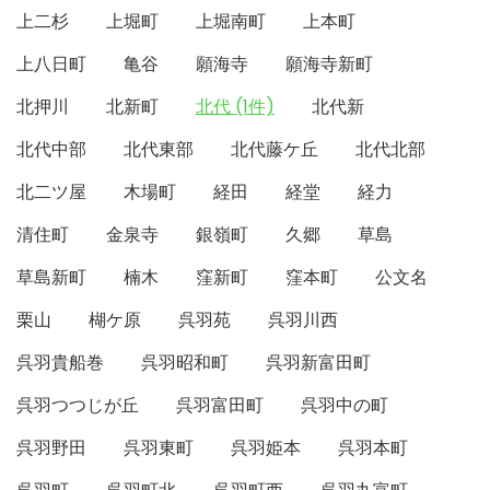
上二杉
上堀町
上堀南町
上本町
上八日町
亀谷
願海寺
願海寺新町
北押川
北新町
北代 (1件)
北代新
北代中部
北代東部
北代藤ケ丘
北代北部
北二ツ屋
木場町
経田
経堂
経力
清住町
金泉寺
銀嶺町
久郷
草島
草島新町
楠木
窪新町
窪本町
公文名
栗山
楜ケ原
呉羽苑
呉羽川西
呉羽貴船巻
呉羽昭和町
呉羽新富田町
呉羽つつじが丘
呉羽富田町
呉羽中の町
呉羽野田
呉羽東町
呉羽姫本
呉羽本町