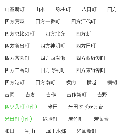
山室新町
山本
弥生町
八日町
四方
四方荒屋
四方一番町
四方江代町
四方恵比須町
四方北窪
四方新
四方新出町
四方神明町
四方田町
四方茶園町
四方西岩瀬
四方西野割町
四方二番町
四方野割町
四方東野割町
四方港町
四方南町
横内
横越
横樋
吉岡
吉倉
吉作
吉作新町
吉野
四ツ葉町 (1件)
米田
米田すずかけ台
米田町 (1件)
緑陽町
若竹町
若葉台
和田
割山
堀川本郷
経堂新町