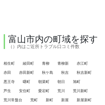
富山市内の町域を探す
（）内はご近所トラブル口コミ件数
相生町
綾田町
青柳
青柳新
赤江町
赤田
赤田新町
秋ケ島
秋吉
秋吉新町
悪王寺
曙町
朝菜町
朝日
旭町
芦生
安住町
愛宕町
荒川
荒川新町
荒川常盤台
荒町
新町
新屋
新屋新町