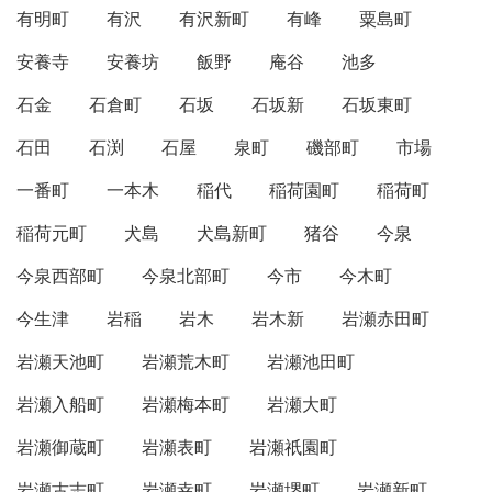
有明町
有沢
有沢新町
有峰
粟島町
安養寺
安養坊
飯野
庵谷
池多
石金
石倉町
石坂
石坂新
石坂東町
石田
石渕
石屋
泉町
磯部町
市場
一番町
一本木
稲代
稲荷園町
稲荷町
稲荷元町
犬島
犬島新町
猪谷
今泉
今泉西部町
今泉北部町
今市
今木町
今生津
岩稲
岩木
岩木新
岩瀬赤田町
岩瀬天池町
岩瀬荒木町
岩瀬池田町
岩瀬入船町
岩瀬梅本町
岩瀬大町
岩瀬御蔵町
岩瀬表町
岩瀬祇園町
岩瀬古志町
岩瀬幸町
岩瀬堺町
岩瀬新町