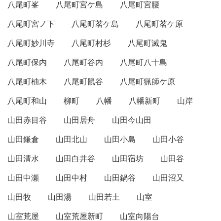
八尾町峯
八尾町宮ケ島
八尾町宮腰
八尾町宮ノ下
八尾町茗ケ島
八尾町茗ケ原
八尾町妙川寺
八尾町村杉
八尾町滅鬼
八尾町保内
八尾町谷内
八尾町八十島
八尾町柚木
八尾町鼠谷
八尾町猟師ケ原
八尾町和山
柳町
八幡
八幡新町
山岸
山田赤目谷
山田居舟
山田今山田
山田鎌倉
山田北山
山田小島
山田小谷
山田清水
山田白井谷
山田宿坊
山田谷
山田中瀬
山田中村
山田鍋谷
山田沼又
山田牧
山田湯
山田若土
山室
山室荒屋
山室荒屋新町
山室向陽台