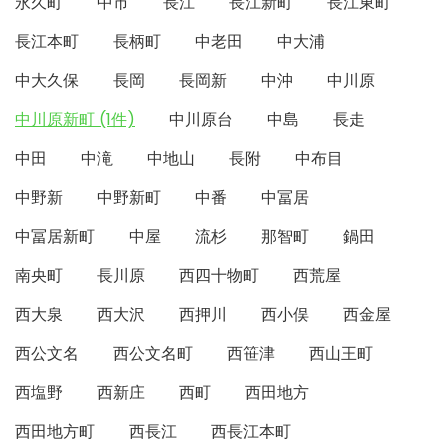
永久町
中市
長江
長江新町
長江東町
長江本町
長柄町
中老田
中大浦
中大久保
長岡
長岡新
中沖
中川原
中川原新町 (1件)
中川原台
中島
長走
中田
中滝
中地山
長附
中布目
中野新
中野新町
中番
中冨居
中冨居新町
中屋
流杉
那智町
鍋田
南央町
長川原
西四十物町
西荒屋
西大泉
西大沢
西押川
西小俣
西金屋
西公文名
西公文名町
西笹津
西山王町
西塩野
西新庄
西町
西田地方
西田地方町
西長江
西長江本町