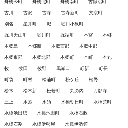
舟橋今町
舟橋北町
舟橋南町
古鍛冶町
古川
古沢
古寺
古寺新町
文京町
別名
星井町
堀
堀川小泉町
堀川天山町
堀川町
堀端町
本宮
本郷
本郷島
本郷新
本郷西部
本郷中部
本郷東部
本郷北部
本郷町
本町
本丸
牧
牧田
牧野
馬瀬口
町新
町長
町袋
町村
松浦町
松ケ丘
松野
松木
松木新
松若町
丸の内
万願寺
三上
水落
水須
水橋朝日町
水橋荒町
水橋池田舘
水橋池田町
水橋石政
水橋石割
水橋伊勢屋
水橋伊勢領