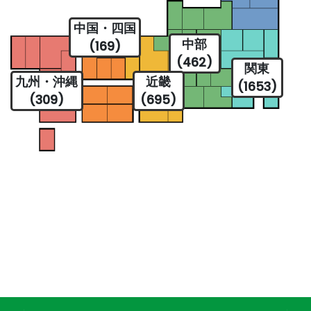
中国・四国
中部
(169)
(462)
関東
九州・沖縄
近畿
(1653)
(309)
(695)