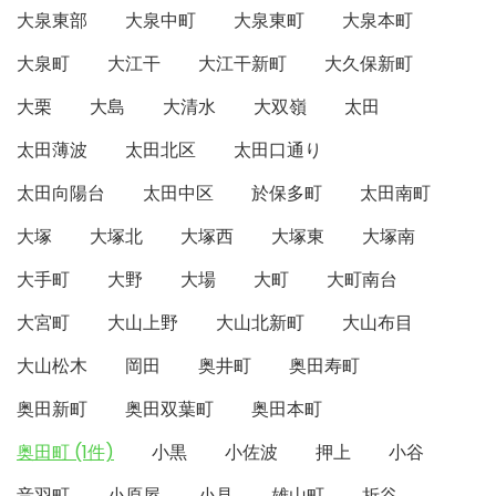
大泉東部
大泉中町
大泉東町
大泉本町
大泉町
大江干
大江干新町
大久保新町
大栗
大島
大清水
大双嶺
太田
太田薄波
太田北区
太田口通り
太田向陽台
太田中区
於保多町
太田南町
大塚
大塚北
大塚西
大塚東
大塚南
大手町
大野
大場
大町
大町南台
大宮町
大山上野
大山北新町
大山布目
大山松木
岡田
奥井町
奥田寿町
奥田新町
奥田双葉町
奥田本町
奥田町 (1件)
小黒
小佐波
押上
小谷
音羽町
小原屋
小見
雄山町
折谷