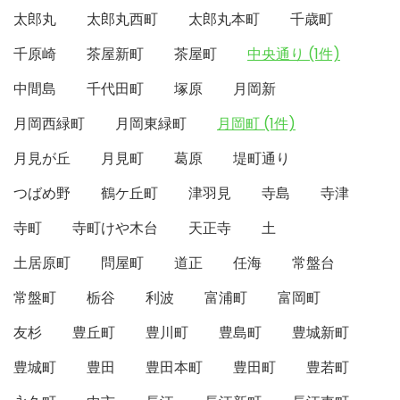
太郎丸
太郎丸西町
太郎丸本町
千歳町
千原崎
茶屋新町
茶屋町
中央通り (1件)
中間島
千代田町
塚原
月岡新
月岡西緑町
月岡東緑町
月岡町 (1件)
月見が丘
月見町
葛原
堤町通り
つばめ野
鶴ケ丘町
津羽見
寺島
寺津
寺町
寺町けや木台
天正寺
土
土居原町
問屋町
道正
任海
常盤台
常盤町
栃谷
利波
富浦町
富岡町
友杉
豊丘町
豊川町
豊島町
豊城新町
豊城町
豊田
豊田本町
豊田町
豊若町