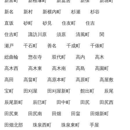
新富町
新根塚町
新冨居
新保
新堀町
新名
新村
新横内町
杉瀬
杉谷
直坂
砂町
砂見
住友町
住吉
住吉町
諏訪川原
須原
清風町
関
瀬戸
千石町
善名
千成町
千俵町
総曲輪
惣在寺
双代町
高内
高木
高木西
高木東
高木南
高島
高園町
高田
高畠町
高原本町
高原町
高屋敷
宝町
田刈屋
田刈屋新町
館出町
辰尾
辰尾新町
辰巳町
田中町
田尻
田尻西
田尻東
田尻南
田畑
田畠
田畑新町
田畑北部
珠泉西町
珠泉東町
手屋