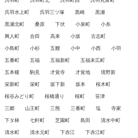
呉羽町
呉羽町北
呉羽町西
呉羽丸富町
呉羽水上町
呉羽三ツ塚
黒崎
黒瀬
黒瀬北町
桑原
下伏
小泉町
小糸
興人町
合田
高来
小坂
古志町
小島町
小杉
五艘
小中
小西
小羽
五番町
五福
五福新町
五福末広町
五本榎
駒見
才覚寺
才覚地
境野新
栄新町
栄町
坂下新
坂本
桜木町
桜谷みどり町
桜橋通り
桜町
笹津
三郷
山王町
三熊
三番町
塩
寺家
下タ林
七軒町
芝園町
島田
清水中町
清水町
清水元町
下赤江
下赤江町