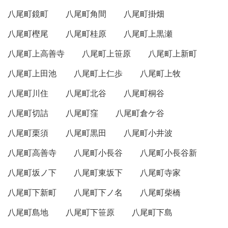
八尾町鏡町
八尾町角間
八尾町掛畑
八尾町樫尾
八尾町桂原
八尾町上黒瀬
八尾町上高善寺
八尾町上笹原
八尾町上新町
八尾町上田池
八尾町上仁歩
八尾町上牧
八尾町川住
八尾町北谷
八尾町桐谷
八尾町切詰
八尾町窪
八尾町倉ケ谷
八尾町栗須
八尾町黒田
八尾町小井波
八尾町高善寺
八尾町小長谷
八尾町小長谷新
八尾町坂ノ下
八尾町東坂下
八尾町寺家
八尾町下新町
八尾町下ノ名
八尾町柴橋
八尾町島地
八尾町下笹原
八尾町下島