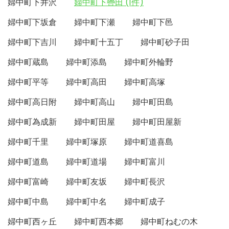
婦中町下井沢
婦中町下轡田 (1件)
婦中町下坂倉
婦中町下瀬
婦中町下邑
婦中町下吉川
婦中町十五丁
婦中町砂子田
婦中町蔵島
婦中町添島
婦中町外輪野
婦中町平等
婦中町高田
婦中町高塚
婦中町高日附
婦中町高山
婦中町田島
婦中町為成新
婦中町田屋
婦中町田屋新
婦中町千里
婦中町塚原
婦中町道喜島
婦中町道島
婦中町道場
婦中町富川
婦中町富崎
婦中町友坂
婦中町長沢
婦中町中島
婦中町中名
婦中町成子
婦中町西ヶ丘
婦中町西本郷
婦中町ねむの木