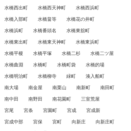
水橋西出町
水橋西天神町
水橋西浜町
水橋入部町
水橋畠等
水橋花の井町
水橋浜町
水橋番頭名
水橋東舘町
水橋東出町
水橋東天神町
水橋東浜町
水橋平榎
水橋平塚
水橋二杉
水橋二ツ屋
水橋曲淵
水橋町
水橋町袋
水橋的場
水橋明治町
水橋柳寺
緑町
湊入船町
南大場
南金屋
南栗山
南新町
南田町
南中田
南野田
南花園町
三室荒屋
宮尾
宮条
宮園町
宮成
宮成新
宮成中部
宮保
宮町
向新庄
向新庄町