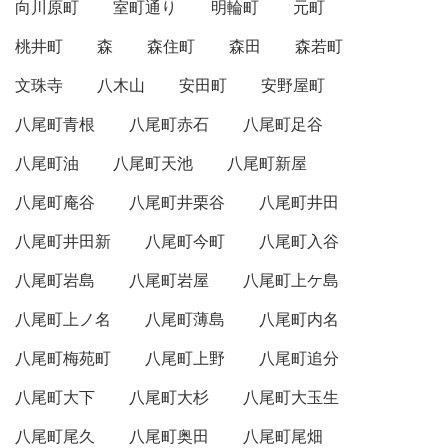
向川原町
室町通り
明輪町
元町
桃井町
森
森住町
森田
森若町
文珠寺
八木山
安田町
安野屋町
八尾町青根
八尾町赤石
八尾町足谷
八尾町油
八尾町天池
八尾町新屋
八尾町庵谷
八尾町井栗谷
八尾町井田
八尾町井田新
八尾町今町
八尾町入谷
八尾町岩島
八尾町岩屋
八尾町上ケ島
八尾町上ノ名
八尾町薄島
八尾町内名
八尾町梅苑町
八尾町上野
八尾町追分
八尾町大下
八尾町大杉
八尾町大玉生
八尾町尾久
八尾町奥田
八尾町尾畑