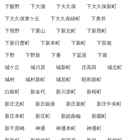
下飯野
下大浦
下大久保
下大久保新町
下大久保東ケ丘
下大久保緑町
下奥井
下熊野
下栗山
下新北町
下新西町
下新日曹町
下新本町
下新町
下双嶺
下野
下野新
下番
下冨居
下堀
城ケ丘
城川原
城新町
庄高田
城北町
城村
城村新町
城若町
昭和新町
白銀町
新金代
新川原町
新桜町
新庄北町
新庄銀座
新庄新町
新庄中央町
新庄本町
新庄町
新総曲輪
新園町
新千原崎
神通
神通本町
神通町