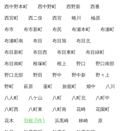
西中野本町
西中野町
西野新
西番
西宮町
西二俣
西宮
蜷川
楡原
布市
布市新町
布尻
布瀬本町
布瀬町
布瀬町南
布目
布目旭
布目北
布目新町
布目西
布目東町
布目緑町
布目南町
根塚町
根上
野口
野口南部
野口北部
野田
野中
野中新
野々上
野町
萩原
蓮町
旅籠町
畑中
八川
八人町
八ケ山
八町
八町北
八町中
八町西
八町東
八町南
花崎
花園町
花木
羽根 (1件)
浜黒崎
林崎
原