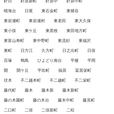
針日
針原新町
針原中
針原中町
晴海台
日尾
東石金町
東猪谷
東岩瀬町
東岩瀬村
東老田
東大久保
東小俣
東ケ丘
東黒牧
東田地方町
東富山寿町
東中野町
東流杉
東福沢
東町
日方江
久方町
日之出町
日俣
百塚
鵯島
ひよどり南台
平榎
平岡
開
開ケ丘
平吹町
福居
冨居栄町
伏木
不二越本町
不二越町
不二栄町
藤代町
藤木
藤木新
藤木新町
藤の木園町
藤の木台
藤木中町
藤見町
二口町
二俣
二俣新町
二松