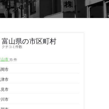
富山県の市区町村
クチコミ件数
富山市
15 件
高岡市
魚津市
氷見市
滑川市