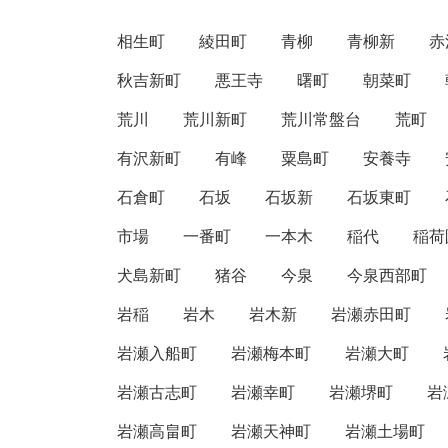
相生町
綾田町
青柳
青柳新
赤
秋吉新町
悪王寺
曙町
朝菜町
荒川
荒川新町
荒川常盤台
荒町
有沢新町
有峰
粟島町
安養寺
石倉町
石坂
石坂新
石坂東町
市場
一番町
一本木
稲代
稲荷
犬島新町
猪谷
今泉
今泉西部町
岩稲
岩木
岩木新
岩瀬赤田町
岩瀬入船町
岩瀬梅本町
岩瀬大町
岩瀬古志町
岩瀬幸町
岩瀬堺町
岩
岩瀬高畠町
岩瀬天神町
岩瀬土場町