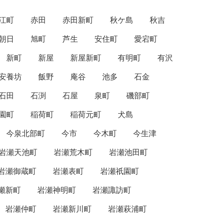
江町
赤田
赤田新町
秋ケ島
秋吉
朝日
旭町
芦生
安住町
愛宕町
新町
新屋
新屋新町
有明町
有沢
安養坊
飯野
庵谷
池多
石金
石田
石渕
石屋
泉町
磯部町
園町
稲荷町
稲荷元町
犬島
今泉北部町
今市
今木町
今生津
岩瀬天池町
岩瀬荒木町
岩瀬池田町
岩瀬御蔵町
岩瀬表町
岩瀬祇園町
瀬新町
岩瀬神明町
岩瀬諏訪町
岩瀬仲町
岩瀬新川町
岩瀬萩浦町