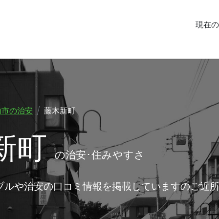
現在の
山市の治安
藤木新町
新町
の治安･住みやすさ
ブルや治安の口コミ情報を掲載していますのご近