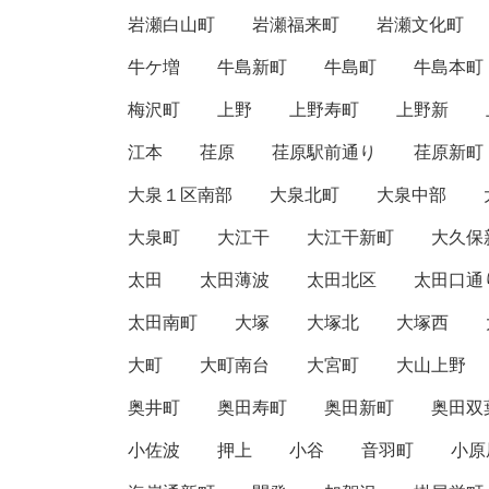
岩瀬白山町
岩瀬福来町
岩瀬文化町
牛ケ増
牛島新町
牛島町
牛島本町
梅沢町
上野
上野寿町
上野新
江本
荏原
荏原駅前通り
荏原新町
大泉１区南部
大泉北町
大泉中部
大泉町
大江干
大江干新町
大久保
太田
太田薄波
太田北区
太田口通
太田南町
大塚
大塚北
大塚西
大町
大町南台
大宮町
大山上野
奥井町
奥田寿町
奥田新町
奥田双
小佐波
押上
小谷
音羽町
小原