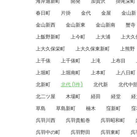
海岸通新町
開発
加賀沢
掛尾栄町
春日町
片掛
金代
金屋
金山新
金山新西
金山新東
金山新南
蟹寺
上飯野新町
上今町
上大浦
上大久
上大久保栄町
上大久保東新町
上熊野
上千俵
上千俵町
上滝
上布目
上堀町
上堀南町
上本町
上八日町
北新町
北代 (1件)
北代新
北代中
北二ツ屋
木場町
経田
経堂
経
草島
草島新町
楠木
窪新町
窪
呉羽川西
呉羽貴船巻
呉羽昭和町
呉羽中の町
呉羽野田
呉羽東町
呉