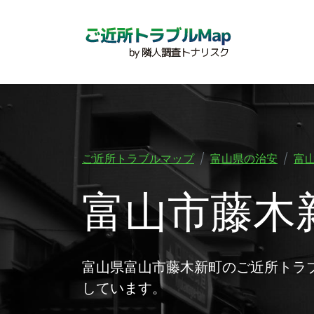
ご近所トラブルマップ
富山県の治安
富
富山市藤木
富山県富山市藤木新町のご近所トラ
しています。