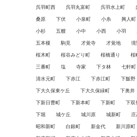
呉羽町西
呉羽丸富町
呉羽水上町
桑原
下伏
小泉町
小糸
興人町
小杉
五艘
小中
小西
小羽
五本榎
駒見
才覚寺
才覚地
境
桜木町
桜谷みどり町
桜橋通り
桜
三番町
塩
寺家
下タ林
七軒町
清水元町
下赤江
下赤江町
下飯野
下大久保東ケ丘
下大久保緑町
下奥井
下新日曹町
下新本町
下新町
下双
下堀
城ケ丘
城川原
城新町
庄
昭和新町
白銀町
新金代
新川原町