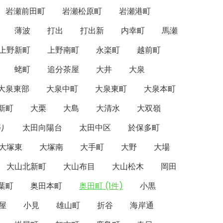
岩瀬前田町
岩瀬松原町
岩瀬港町
薄波
打出
打出新
内幸町
馬瀬
上野新町
上野南町
永楽町
越前町
蛯町
追分茶屋
大井
大泉
大泉東部
大泉中町
大泉東町
大泉本町
新町
大栗
大島
大清水
大双嶺
り
太田向陽台
太田中区
於保多町
大塚東
大塚南
大手町
大野
大場
大山北新町
大山布目
大山松木
岡田
葉町
奥田本町
奥田町 (1件)
小黒
屋
小見
雄山町
折谷
海岸通