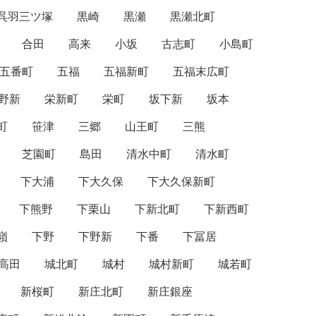
呉羽三ツ塚
黒崎
黒瀬
黒瀬北町
合田
高来
小坂
古志町
小島町
五番町
五福
五福新町
五福末広町
野新
栄新町
栄町
坂下新
坂本
町
笹津
三郷
山王町
三熊
芝園町
島田
清水中町
清水町
下大浦
下大久保
下大久保新町
下熊野
下栗山
下新北町
下新西町
嶺
下野
下野新
下番
下冨居
高田
城北町
城村
城村新町
城若町
新桜町
新庄北町
新庄銀座