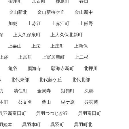
掛尾町
加古町
鹿島町
春日
金山新北
金山新桜ケ丘
金山新中
加納
上赤江
上赤江町
上飯野
保
上大久保泉町
上大久保北新町
上栗山
上栄
上庄町
上新保
上袋
上冨居
上冨居新町
上二杉
亀谷
願海寺
願海寺新町
北押川
部
北代東部
北代藤ケ丘
北代北部
力
清住町
金泉寺
銀嶺町
久郷
本町
公文名
栗山
楜ケ原
呉羽苑
呉羽新富田町
呉羽つつじが丘
呉羽富田町
羽姫本
呉羽本町
呉羽町
呉羽町北