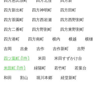
四方恵比須町
四方北窪
四方新
四方新出町
四方神明町
四方田町
四方茶園町
四方西岩瀬
四方西野割町
四方二番町
四方野割町
四方東野割町
四方港町
四方南町
横内
横越
横樋
吉岡
吉倉
吉作
吉作新町
吉野
四ツ葉町 (1件)
米田
米田すずかけ台
米田町 (1件)
緑陽町
若竹町
若葉台
和田
割山
堀川本郷
経堂新町