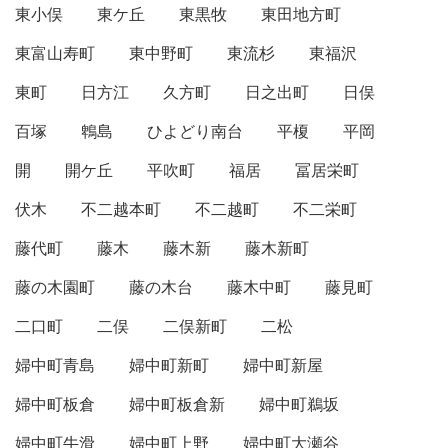
東小俣
東ケ丘
東黒牧
東田地方町
東富山寿町
東中野町
東流杉
東福沢
東町
日方江
久方町
日之出町
日俣
百塚
鵯島
ひよどり南台
平榎
平岡
開
開ケ丘
平吹町
福居
冨居栄町
伏木
不二越本町
不二越町
不二栄町
藤代町
藤木
藤木新
藤木新町
藤の木園町
藤の木台
藤木中町
藤見町
二口町
二俣
二俣新町
二松
婦中町青島
婦中町新町
婦中町新屋
婦中町板倉
婦中町板倉新
婦中町鵜坂
婦中町牛滑
婦中町上野
婦中町大瀬谷