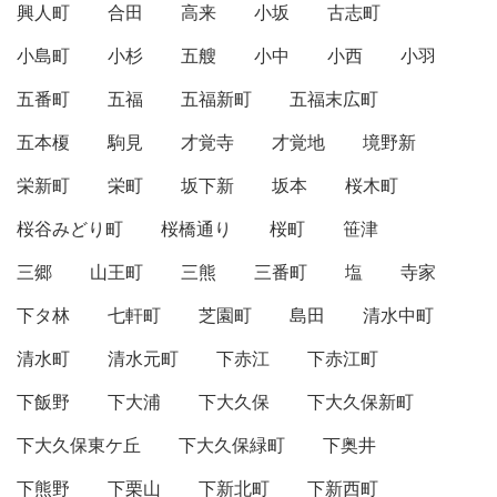
興人町
合田
高来
小坂
古志町
小島町
小杉
五艘
小中
小西
小羽
五番町
五福
五福新町
五福末広町
五本榎
駒見
才覚寺
才覚地
境野新
栄新町
栄町
坂下新
坂本
桜木町
桜谷みどり町
桜橋通り
桜町
笹津
三郷
山王町
三熊
三番町
塩
寺家
下タ林
七軒町
芝園町
島田
清水中町
清水町
清水元町
下赤江
下赤江町
下飯野
下大浦
下大久保
下大久保新町
下大久保東ケ丘
下大久保緑町
下奥井
下熊野
下栗山
下新北町
下新西町