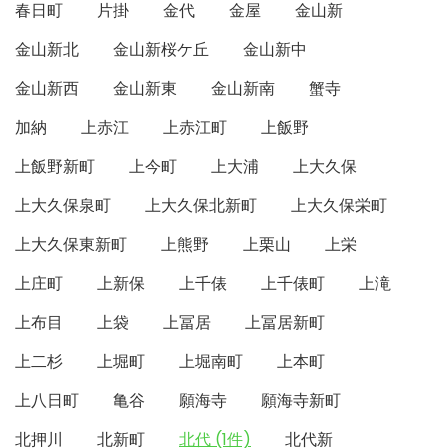
春日町
片掛
金代
金屋
金山新
金山新北
金山新桜ケ丘
金山新中
金山新西
金山新東
金山新南
蟹寺
加納
上赤江
上赤江町
上飯野
上飯野新町
上今町
上大浦
上大久保
上大久保泉町
上大久保北新町
上大久保栄町
上大久保東新町
上熊野
上栗山
上栄
上庄町
上新保
上千俵
上千俵町
上滝
上布目
上袋
上冨居
上冨居新町
上二杉
上堀町
上堀南町
上本町
上八日町
亀谷
願海寺
願海寺新町
北押川
北新町
北代 (1件)
北代新