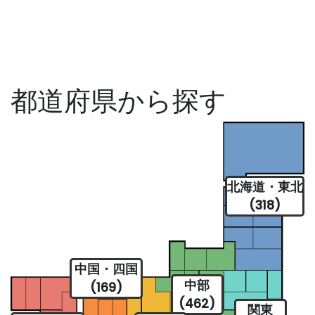
都道府県から探す
北海道・東北
(318)
中国・四国
中部
(169)
(462)
関東