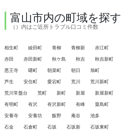
富山市内の町域を探す
（）内はご近所トラブル口コミ件数
相生町
綾田町
青柳
青柳新
赤江町
赤田
赤田新町
秋ケ島
秋吉
秋吉新町
悪王寺
曙町
朝菜町
朝日
旭町
芦生
安住町
愛宕町
荒川
荒川新町
荒川常盤台
荒町
新町
新屋
新屋新町
有明町
有沢
有沢新町
有峰
粟島町
安養寺
安養坊
飯野
庵谷
池多
石金
石倉町
石坂
石坂新
石坂東町