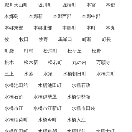
堀川天山町
堀川町
堀端町
本宮
本郷
本郷島
本郷新
本郷西部
本郷中部
本郷東部
本郷北部
本郷町
本町
本丸
牧
牧田
牧野
馬瀬口
町新
町長
町袋
町村
松浦町
松ケ丘
松野
松木
松木新
松若町
丸の内
万願寺
三上
水落
水須
水橋朝日町
水橋荒町
水橋池田舘
水橋池田町
水橋石政
水橋石割
水橋伊勢屋
水橋伊勢領
水橋市江
水橋市江新町
水橋市田袋
水橋稲荷町
水橋今町
水橋入江
水橋印田町
水橋魚躬
水橋駅前
水橋大町