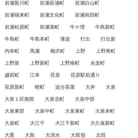
岩瀬新川町
岩瀬萩浦町
岩瀬白山町
岩瀬福来町
岩瀬文化町
岩瀬前田町
岩瀬松原町
岩瀬港町
牛ケ増
牛島新町
牛島町
牛島本町
薄波
打出
打出新
内幸町
馬瀬
梅沢町
上野
上野寿町
上野新
上野新町
上野南町
永楽町
越前町
江本
荏原
荏原駅前通り
荏原新町
蛯町
追分茶屋
大井
大泉
大泉１区南部
大泉北町
大泉中部
大泉東部
大泉中町
大泉東町
大泉本町
大泉町
大江干
大江干新町
大久保新町
大栗
大島
大清水
大双嶺
太田