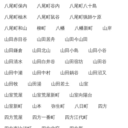
八尾町保内
八尾町谷内
八尾町八十島
八尾町柚木
八尾町鼠谷
八尾町猟師ケ原
八尾町和山
柳町
八幡
八幡新町
山岸
山田赤目谷
山田居舟
山田今山田
山田鎌倉
山田北山
山田小島
山田小谷
山田清水
山田白井谷
山田宿坊
山田谷
山田中瀬
山田中村
山田鍋谷
山田沼又
山田牧
山田湯
山田若土
山室
山室荒屋
山室荒屋新町
山室向陽台
山室新町
山本
弥生町
八日町
四方
四方荒屋
四方一番町
四方江代町