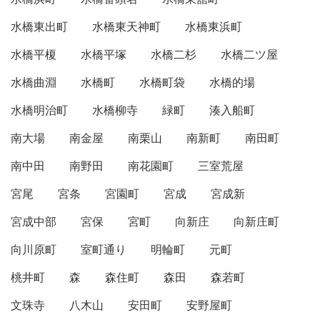
水橋東出町
水橋東天神町
水橋東浜町
水橋平榎
水橋平塚
水橋二杉
水橋二ツ屋
水橋曲淵
水橋町
水橋町袋
水橋的場
水橋明治町
水橋柳寺
緑町
湊入船町
南大場
南金屋
南栗山
南新町
南田町
南中田
南野田
南花園町
三室荒屋
宮尾
宮条
宮園町
宮成
宮成新
宮成中部
宮保
宮町
向新庄
向新庄町
向川原町
室町通り
明輪町
元町
桃井町
森
森住町
森田
森若町
文珠寺
八木山
安田町
安野屋町