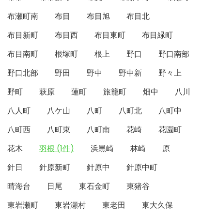
布瀬町南
布目
布目旭
布目北
布目新町
布目西
布目東町
布目緑町
布目南町
根塚町
根上
野口
野口南部
野口北部
野田
野中
野中新
野々上
野町
萩原
蓮町
旅籠町
畑中
八川
八人町
八ケ山
八町
八町北
八町中
八町西
八町東
八町南
花崎
花園町
花木
羽根 (1件)
浜黒崎
林崎
原
針日
針原新町
針原中
針原中町
晴海台
日尾
東石金町
東猪谷
東岩瀬町
東岩瀬村
東老田
東大久保