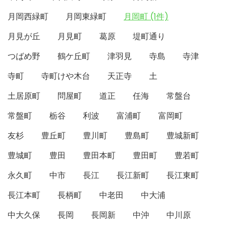
月岡西緑町
月岡東緑町
月岡町 (1件)
月見が丘
月見町
葛原
堤町通り
つばめ野
鶴ケ丘町
津羽見
寺島
寺津
寺町
寺町けや木台
天正寺
土
土居原町
問屋町
道正
任海
常盤台
常盤町
栃谷
利波
富浦町
富岡町
友杉
豊丘町
豊川町
豊島町
豊城新町
豊城町
豊田
豊田本町
豊田町
豊若町
永久町
中市
長江
長江新町
長江東町
長江本町
長柄町
中老田
中大浦
中大久保
長岡
長岡新
中沖
中川原