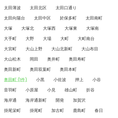
太田薄波
太田北区
太田口通り
太田向陽台
太田中区
於保多町
太田南町
大塚
大塚北
大塚西
大塚東
大塚南
大手町
大野
大場
大町
大町南台
大宮町
大山上野
大山北新町
大山布目
大山松木
岡田
奥井町
奥田寿町
奥田新町
奥田双葉町
奥田本町
奥田町 (1件)
小黒
小佐波
押上
小谷
音羽町
小原屋
小見
雄山町
折谷
海岸通
海岸通新町
開発
加賀沢
掛尾栄町
掛尾町
加古町
鹿島町
春日