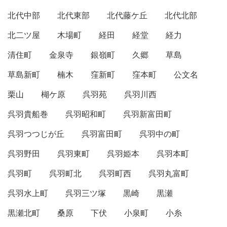
北代中部
北代東部
北代藤ケ丘
北代北部
北二ツ屋
木場町
経田
経堂
経力
清住町
金泉寺
銀嶺町
久郷
草島
草島新町
楠木
窪新町
窪本町
公文名
栗山
楜ケ原
呉羽苑
呉羽川西
呉羽貴船巻
呉羽昭和町
呉羽新富田町
呉羽つつじが丘
呉羽富田町
呉羽中の町
呉羽野田
呉羽東町
呉羽姫本
呉羽本町
呉羽町
呉羽町北
呉羽町西
呉羽丸富町
呉羽水上町
呉羽三ツ塚
黒崎
黒瀬
黒瀬北町
桑原
下伏
小泉町
小糸