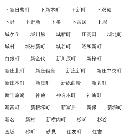
下新日曹町
下新本町
下新町
下双嶺
下野
下野新
下番
下冨居
下堀
城ケ丘
城川原
城新町
庄高田
城北町
城村
城村新町
城若町
昭和新町
白銀町
新金代
新川原町
新桜町
新庄北町
新庄銀座
新庄新町
新庄中央町
新庄本町
新庄町
新総曲輪
新園町
新千原崎
神通
神通本町
神通町
新富町
新根塚町
新冨居
新保
新堀町
新名
新村
新横内町
杉瀬
杉谷
直坂
砂町
砂見
住友町
住吉