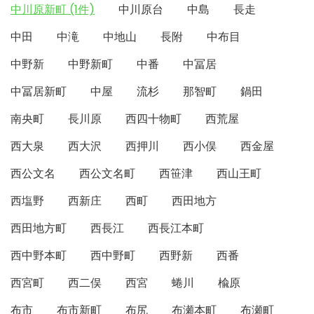
中川原新町 (1件)
中川原台
中島
長走
中田
中滝
中地山
長附
中布目
中野新
中野新町
中番
中冨居
中冨居新町
中屋
流杉
那智町
鍋田
南央町
長川原
西四十物町
西荒屋
西大泉
西大沢
西押川
西小俣
西金屋
西公文名
西公文名町
西笹津
西山王町
西塩野
西新庄
西町
西田地方
西田地方町
西長江
西長江本町
西中野本町
西中野町
西野新
西番
西宮町
西二俣
西宮
蜷川
楡原
布市
布市新町
布尻
布瀬本町
布瀬町