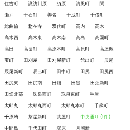
住吉町
諏訪川原
須原
清風町
関
瀬戸
千石町
善名
千成町
千俵町
総曲輪
惣在寺
双代町
高内
高木
高木西
高木東
高木南
高島
高園町
高田
高畠町
高原本町
高原町
高屋敷
宝町
田刈屋
田刈屋新町
館出町
辰尾
辰尾新町
辰巳町
田中町
田尻
田尻西
田尻東
田尻南
田畑
田畠
田畑新町
田畑北部
珠泉西町
珠泉東町
手屋
太郎丸
太郎丸西町
太郎丸本町
千歳町
千原崎
茶屋新町
茶屋町
中央通り (1件)
中間島
千代田町
塚原
月岡新