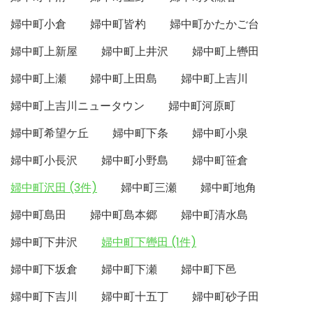
婦中町小倉
婦中町皆杓
婦中町かたかご台
婦中町上新屋
婦中町上井沢
婦中町上轡田
婦中町上瀬
婦中町上田島
婦中町上吉川
婦中町上吉川ニュータウン
婦中町河原町
婦中町希望ケ丘
婦中町下条
婦中町小泉
婦中町小長沢
婦中町小野島
婦中町笹倉
婦中町沢田 (3件)
婦中町三瀬
婦中町地角
婦中町島田
婦中町島本郷
婦中町清水島
婦中町下井沢
婦中町下轡田 (1件)
婦中町下坂倉
婦中町下瀬
婦中町下邑
婦中町下吉川
婦中町十五丁
婦中町砂子田