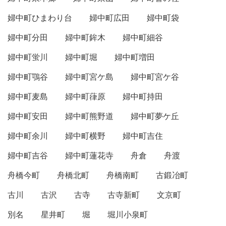
婦中町ひまわり台
婦中町広田
婦中町袋
婦中町分田
婦中町鉾木
婦中町細谷
婦中町蛍川
婦中町堀
婦中町増田
婦中町鶚谷
婦中町宮ケ島
婦中町宮ケ谷
婦中町麦島
婦中町葎原
婦中町持田
婦中町安田
婦中町熊野道
婦中町夢ケ丘
婦中町余川
婦中町横野
婦中町吉住
婦中町吉谷
婦中町蓮花寺
舟倉
舟渡
舟橋今町
舟橋北町
舟橋南町
古鍛冶町
古川
古沢
古寺
古寺新町
文京町
別名
星井町
堀
堀川小泉町