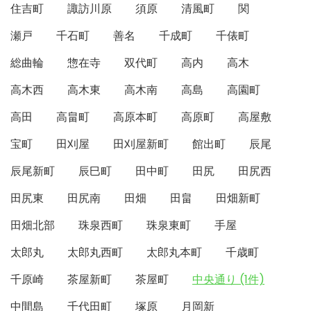
住吉町
諏訪川原
須原
清風町
関
瀬戸
千石町
善名
千成町
千俵町
総曲輪
惣在寺
双代町
高内
高木
高木西
高木東
高木南
高島
高園町
高田
高畠町
高原本町
高原町
高屋敷
宝町
田刈屋
田刈屋新町
館出町
辰尾
辰尾新町
辰巳町
田中町
田尻
田尻西
田尻東
田尻南
田畑
田畠
田畑新町
田畑北部
珠泉西町
珠泉東町
手屋
太郎丸
太郎丸西町
太郎丸本町
千歳町
千原崎
茶屋新町
茶屋町
中央通り (1件)
中間島
千代田町
塚原
月岡新