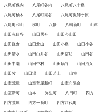
八尾町保内
八尾町谷内
八尾町八十島
八尾町柚木
八尾町鼠谷
八尾町猟師ケ原
八尾町和山
柳町
八幡
八幡新町
山岸
山田赤目谷
山田居舟
山田今山田
山田鎌倉
山田北山
山田小島
山田小谷
山田清水
山田白井谷
山田宿坊
山田谷
山田中瀬
山田中村
山田鍋谷
山田沼又
山田牧
山田湯
山田若土
山室
山室荒屋
山室荒屋新町
山室向陽台
山室新町
山本
弥生町
八日町
四方
四方荒屋
四方一番町
四方江代町