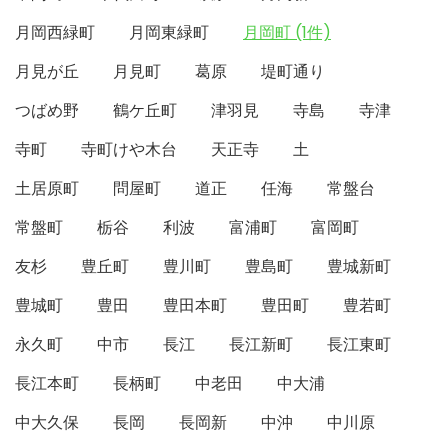
月岡西緑町
月岡東緑町
月岡町 (1件)
月見が丘
月見町
葛原
堤町通り
つばめ野
鶴ケ丘町
津羽見
寺島
寺津
寺町
寺町けや木台
天正寺
土
土居原町
問屋町
道正
任海
常盤台
常盤町
栃谷
利波
富浦町
富岡町
友杉
豊丘町
豊川町
豊島町
豊城新町
豊城町
豊田
豊田本町
豊田町
豊若町
永久町
中市
長江
長江新町
長江東町
長江本町
長柄町
中老田
中大浦
中大久保
長岡
長岡新
中沖
中川原