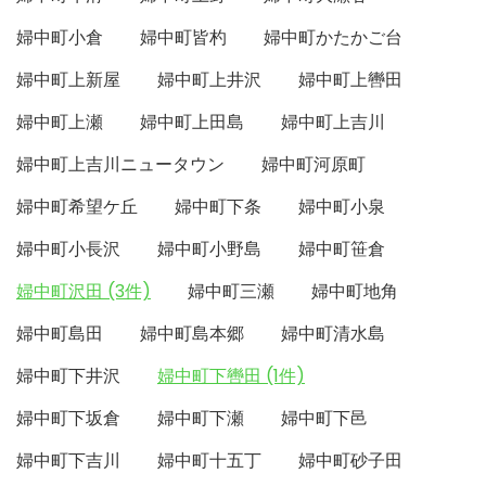
婦中町小倉
婦中町皆杓
婦中町かたかご台
婦中町上新屋
婦中町上井沢
婦中町上轡田
婦中町上瀬
婦中町上田島
婦中町上吉川
婦中町上吉川ニュータウン
婦中町河原町
婦中町希望ケ丘
婦中町下条
婦中町小泉
婦中町小長沢
婦中町小野島
婦中町笹倉
婦中町沢田 (3件)
婦中町三瀬
婦中町地角
婦中町島田
婦中町島本郷
婦中町清水島
婦中町下井沢
婦中町下轡田 (1件)
婦中町下坂倉
婦中町下瀬
婦中町下邑
婦中町下吉川
婦中町十五丁
婦中町砂子田