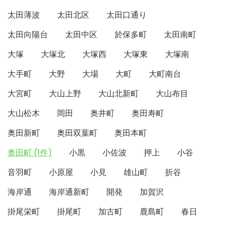
太田薄波
太田北区
太田口通り
太田向陽台
太田中区
於保多町
太田南町
大塚
大塚北
大塚西
大塚東
大塚南
大手町
大野
大場
大町
大町南台
大宮町
大山上野
大山北新町
大山布目
大山松木
岡田
奥井町
奥田寿町
奥田新町
奥田双葉町
奥田本町
奥田町 (1件)
小黒
小佐波
押上
小谷
音羽町
小原屋
小見
雄山町
折谷
海岸通
海岸通新町
開発
加賀沢
掛尾栄町
掛尾町
加古町
鹿島町
春日