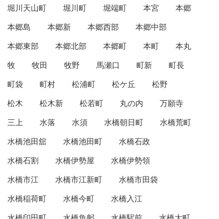
堀川天山町
堀川町
堀端町
本宮
本郷
本郷島
本郷新
本郷西部
本郷中部
本郷東部
本郷北部
本郷町
本町
本丸
牧
牧田
牧野
馬瀬口
町新
町長
町袋
町村
松浦町
松ケ丘
松野
松木
松木新
松若町
丸の内
万願寺
三上
水落
水須
水橋朝日町
水橋荒町
水橋池田舘
水橋池田町
水橋石政
水橋石割
水橋伊勢屋
水橋伊勢領
水橋市江
水橋市江新町
水橋市田袋
水橋稲荷町
水橋今町
水橋入江
水橋印田町
水橋魚躬
水橋駅前
水橋大町