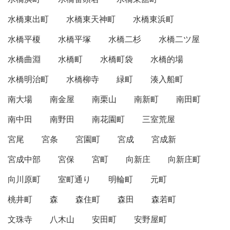
水橋東出町
水橋東天神町
水橋東浜町
水橋平榎
水橋平塚
水橋二杉
水橋二ツ屋
水橋曲淵
水橋町
水橋町袋
水橋的場
水橋明治町
水橋柳寺
緑町
湊入船町
南大場
南金屋
南栗山
南新町
南田町
南中田
南野田
南花園町
三室荒屋
宮尾
宮条
宮園町
宮成
宮成新
宮成中部
宮保
宮町
向新庄
向新庄町
向川原町
室町通り
明輪町
元町
桃井町
森
森住町
森田
森若町
文珠寺
八木山
安田町
安野屋町