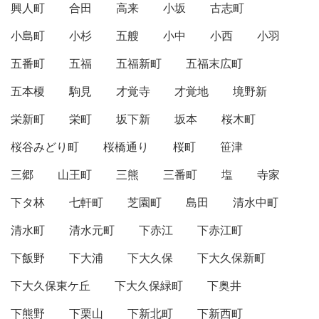
興人町
合田
高来
小坂
古志町
小島町
小杉
五艘
小中
小西
小羽
五番町
五福
五福新町
五福末広町
五本榎
駒見
才覚寺
才覚地
境野新
栄新町
栄町
坂下新
坂本
桜木町
桜谷みどり町
桜橋通り
桜町
笹津
三郷
山王町
三熊
三番町
塩
寺家
下タ林
七軒町
芝園町
島田
清水中町
清水町
清水元町
下赤江
下赤江町
下飯野
下大浦
下大久保
下大久保新町
下大久保東ケ丘
下大久保緑町
下奥井
下熊野
下栗山
下新北町
下新西町