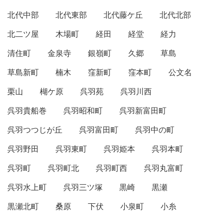
北代中部
北代東部
北代藤ケ丘
北代北部
北二ツ屋
木場町
経田
経堂
経力
清住町
金泉寺
銀嶺町
久郷
草島
草島新町
楠木
窪新町
窪本町
公文名
栗山
楜ケ原
呉羽苑
呉羽川西
呉羽貴船巻
呉羽昭和町
呉羽新富田町
呉羽つつじが丘
呉羽富田町
呉羽中の町
呉羽野田
呉羽東町
呉羽姫本
呉羽本町
呉羽町
呉羽町北
呉羽町西
呉羽丸富町
呉羽水上町
呉羽三ツ塚
黒崎
黒瀬
黒瀬北町
桑原
下伏
小泉町
小糸