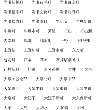
岩瀬新川町
岩瀬萩浦町
岩瀬白山町
岩瀬福来町
岩瀬文化町
岩瀬前田町
岩瀬松原町
岩瀬港町
牛ケ増
牛島新町
牛島町
牛島本町
薄波
打出
打出新
内幸町
馬瀬
梅沢町
上野
上野寿町
上野新
上野新町
上野南町
永楽町
越前町
江本
荏原
荏原駅前通り
荏原新町
蛯町
追分茶屋
大井
大泉
大泉１区南部
大泉北町
大泉中部
大泉東部
大泉中町
大泉東町
大泉本町
大泉町
大江干
大江干新町
大久保新町
大栗
大島
大清水
大双嶺
太田