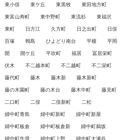
東小俣
東ケ丘
東黒牧
東田地方町
東富山寿町
東中野町
東流杉
東福沢
東町
日方江
久方町
日之出町
日俣
百塚
鵯島
ひよどり南台
平榎
平岡
開
開ケ丘
平吹町
福居
冨居栄町
伏木
不二越本町
不二越町
不二栄町
藤代町
藤木
藤木新
藤木新町
藤の木園町
藤の木台
藤木中町
藤見町
二口町
二俣
二俣新町
二松
婦中町青島
婦中町新町
婦中町新屋
婦中町板倉
婦中町板倉新
婦中町鵜坂
婦中町牛滑
婦中町上野
婦中町大瀬谷