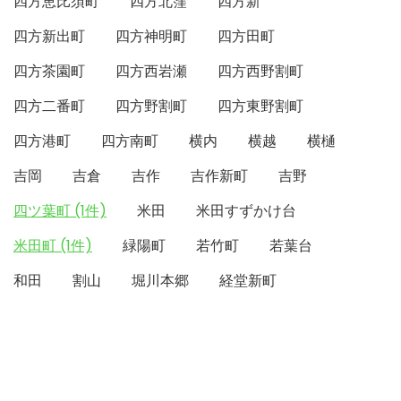
四方恵比須町
四方北窪
四方新
四方新出町
四方神明町
四方田町
四方茶園町
四方西岩瀬
四方西野割町
四方二番町
四方野割町
四方東野割町
四方港町
四方南町
横内
横越
横樋
吉岡
吉倉
吉作
吉作新町
吉野
四ツ葉町 (1件)
米田
米田すずかけ台
米田町 (1件)
緑陽町
若竹町
若葉台
和田
割山
堀川本郷
経堂新町