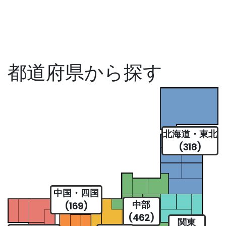
都道府県から探す
北海道・東北
(318)
中国・四国
中部
(169)
(462)
関東