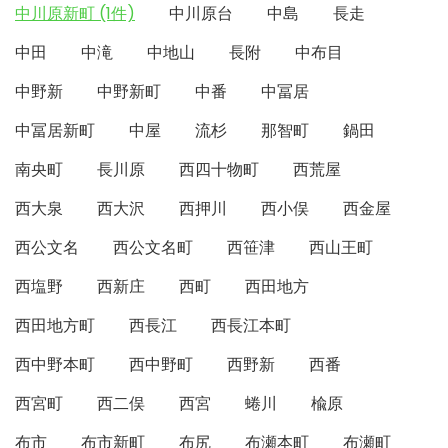
中川原新町 (1件)
中川原台
中島
長走
中田
中滝
中地山
長附
中布目
中野新
中野新町
中番
中冨居
中冨居新町
中屋
流杉
那智町
鍋田
南央町
長川原
西四十物町
西荒屋
西大泉
西大沢
西押川
西小俣
西金屋
西公文名
西公文名町
西笹津
西山王町
西塩野
西新庄
西町
西田地方
西田地方町
西長江
西長江本町
西中野本町
西中野町
西野新
西番
西宮町
西二俣
西宮
蜷川
楡原
布市
布市新町
布尻
布瀬本町
布瀬町