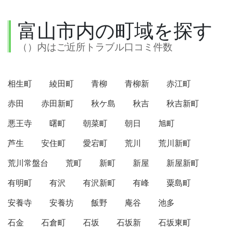
富山市内の町域を探す
（）内はご近所トラブル口コミ件数
相生町
綾田町
青柳
青柳新
赤江町
赤田
赤田新町
秋ケ島
秋吉
秋吉新町
悪王寺
曙町
朝菜町
朝日
旭町
芦生
安住町
愛宕町
荒川
荒川新町
荒川常盤台
荒町
新町
新屋
新屋新町
有明町
有沢
有沢新町
有峰
粟島町
安養寺
安養坊
飯野
庵谷
池多
石金
石倉町
石坂
石坂新
石坂東町