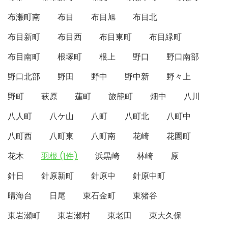
布瀬町南
布目
布目旭
布目北
布目新町
布目西
布目東町
布目緑町
布目南町
根塚町
根上
野口
野口南部
野口北部
野田
野中
野中新
野々上
野町
萩原
蓮町
旅籠町
畑中
八川
八人町
八ケ山
八町
八町北
八町中
八町西
八町東
八町南
花崎
花園町
花木
羽根 (1件)
浜黒崎
林崎
原
針日
針原新町
針原中
針原中町
晴海台
日尾
東石金町
東猪谷
東岩瀬町
東岩瀬村
東老田
東大久保