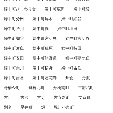
婦中町ひまわり台
婦中町広田
婦中町袋
婦中町分田
婦中町鉾木
婦中町細谷
婦中町蛍川
婦中町堀
婦中町増田
婦中町鶚谷
婦中町宮ケ島
婦中町宮ケ谷
婦中町麦島
婦中町葎原
婦中町持田
婦中町安田
婦中町熊野道
婦中町夢ケ丘
婦中町余川
婦中町横野
婦中町吉住
婦中町吉谷
婦中町蓮花寺
舟倉
舟渡
舟橋今町
舟橋北町
舟橋南町
古鍛冶町
古川
古沢
古寺
古寺新町
文京町
別名
星井町
堀
堀川小泉町