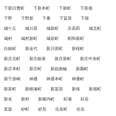
下新日曹町
下新本町
下新町
下双嶺
下野
下野新
下番
下冨居
下堀
城ケ丘
城川原
城新町
庄高田
城北町
城村
城村新町
城若町
昭和新町
白銀町
新金代
新川原町
新桜町
新庄北町
新庄銀座
新庄新町
新庄中央町
新庄本町
新庄町
新総曲輪
新園町
新千原崎
神通
神通本町
神通町
新富町
新根塚町
新冨居
新保
新堀町
新名
新村
新横内町
杉瀬
杉谷
直坂
砂町
砂見
住友町
住吉