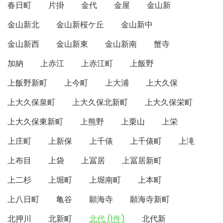
春日町
片掛
金代
金屋
金山新
金山新北
金山新桜ケ丘
金山新中
金山新西
金山新東
金山新南
蟹寺
加納
上赤江
上赤江町
上飯野
上飯野新町
上今町
上大浦
上大久保
上大久保泉町
上大久保北新町
上大久保栄町
上大久保東新町
上熊野
上栗山
上栄
上庄町
上新保
上千俵
上千俵町
上滝
上布目
上袋
上冨居
上冨居新町
上二杉
上堀町
上堀南町
上本町
上八日町
亀谷
願海寺
願海寺新町
北押川
北新町
北代 (1件)
北代新