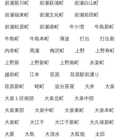
岩瀬新川町
岩瀬萩浦町
岩瀬白山町
岩瀬福来町
岩瀬文化町
岩瀬前田町
岩瀬松原町
岩瀬港町
牛ケ増
牛島新町
牛島町
牛島本町
薄波
打出
打出新
内幸町
馬瀬
梅沢町
上野
上野寿町
上野新
上野新町
上野南町
永楽町
越前町
江本
荏原
荏原駅前通り
荏原新町
蛯町
追分茶屋
大井
大泉
大泉１区南部
大泉北町
大泉中部
大泉東部
大泉中町
大泉東町
大泉本町
大泉町
大江干
大江干新町
大久保新町
大栗
大島
大清水
大双嶺
太田