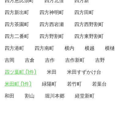
四方恵比須町
四方北窪
四方新
四方新出町
四方神明町
四方田町
四方茶園町
四方西岩瀬
四方西野割町
四方二番町
四方野割町
四方東野割町
四方港町
四方南町
横内
横越
横樋
吉岡
吉倉
吉作
吉作新町
吉野
四ツ葉町 (1件)
米田
米田すずかけ台
米田町 (1件)
緑陽町
若竹町
若葉台
和田
割山
堀川本郷
経堂新町