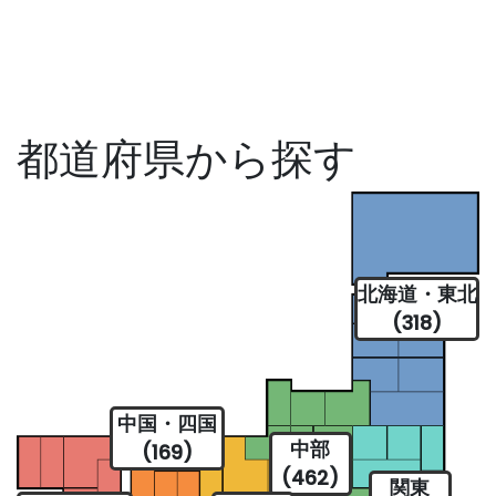
都道府県から探す
北海道・東北
(318)
中国・四国
中部
(169)
(462)
関東