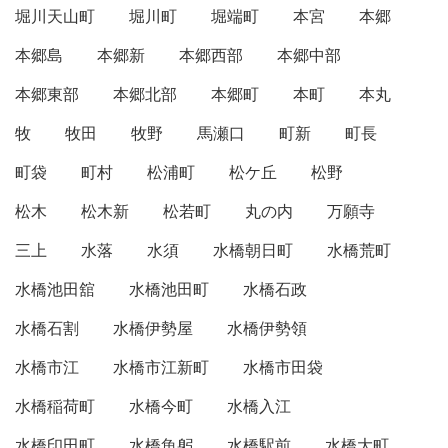
堀川天山町
堀川町
堀端町
本宮
本郷
本郷島
本郷新
本郷西部
本郷中部
本郷東部
本郷北部
本郷町
本町
本丸
牧
牧田
牧野
馬瀬口
町新
町長
町袋
町村
松浦町
松ケ丘
松野
松木
松木新
松若町
丸の内
万願寺
三上
水落
水須
水橋朝日町
水橋荒町
水橋池田舘
水橋池田町
水橋石政
水橋石割
水橋伊勢屋
水橋伊勢領
水橋市江
水橋市江新町
水橋市田袋
水橋稲荷町
水橋今町
水橋入江
水橋印田町
水橋魚躬
水橋駅前
水橋大町