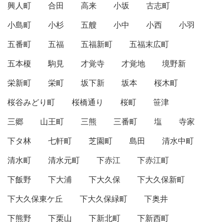
興人町
合田
高来
小坂
古志町
小島町
小杉
五艘
小中
小西
小羽
五番町
五福
五福新町
五福末広町
五本榎
駒見
才覚寺
才覚地
境野新
栄新町
栄町
坂下新
坂本
桜木町
桜谷みどり町
桜橋通り
桜町
笹津
三郷
山王町
三熊
三番町
塩
寺家
下タ林
七軒町
芝園町
島田
清水中町
清水町
清水元町
下赤江
下赤江町
下飯野
下大浦
下大久保
下大久保新町
下大久保東ケ丘
下大久保緑町
下奥井
下熊野
下栗山
下新北町
下新西町