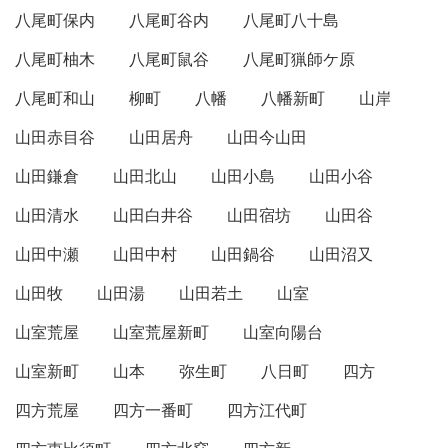
八尾町保内
八尾町谷内
八尾町八十島
八尾町柚木
八尾町鼠谷
八尾町猟師ケ原
八尾町和山
柳町
八幡
八幡新町
山岸
山田赤目谷
山田居舟
山田今山田
山田鎌倉
山田北山
山田小島
山田小谷
山田清水
山田白井谷
山田宿坊
山田谷
山田中瀬
山田中村
山田鍋谷
山田沼又
山田牧
山田湯
山田若土
山室
山室荒屋
山室荒屋新町
山室向陽台
山室新町
山本
弥生町
八日町
四方
四方荒屋
四方一番町
四方江代町