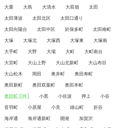
大栗
大島
大清水
大双嶺
太田
太田薄波
太田北区
太田口通り
太田向陽台
太田中区
於保多町
太田南町
大塚
大塚北
大塚西
大塚東
大塚南
大手町
大野
大場
大町
大町南台
大宮町
大山上野
大山北新町
大山布目
大山松木
岡田
奥井町
奥田寿町
奥田新町
奥田双葉町
奥田本町
奥田町 (1件)
小黒
小佐波
押上
小谷
音羽町
小原屋
小見
雄山町
折谷
海岸通
海岸通新町
開発
加賀沢