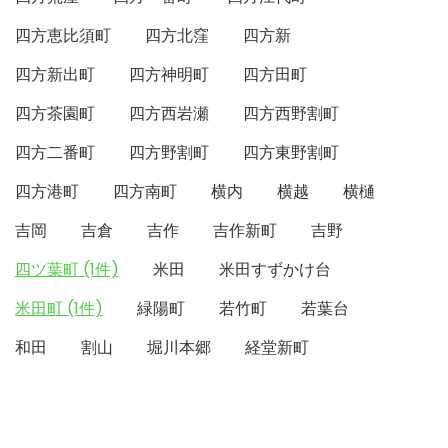
四方恵比須町
四方北窪
四方新
四方新出町
四方神明町
四方田町
四方茶園町
四方西岩瀬
四方西野割町
四方二番町
四方野割町
四方東野割町
四方港町
四方南町
横内
横越
横樋
吉岡
吉倉
吉作
吉作新町
吉野
四ツ葉町 (1件)
米田
米田すずかけ台
米田町 (1件)
緑陽町
若竹町
若葉台
和田
割山
堀川本郷
経堂新町