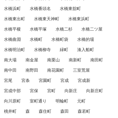
水橋浜町
水橋番頭名
水橋東舘町
水橋東出町
水橋東天神町
水橋東浜町
水橋平榎
水橋平塚
水橋二杉
水橋二ツ屋
水橋曲淵
水橋町
水橋町袋
水橋的場
水橋明治町
水橋柳寺
緑町
湊入船町
南大場
南金屋
南栗山
南新町
南田町
南中田
南野田
南花園町
三室荒屋
宮尾
宮条
宮園町
宮成
宮成新
宮成中部
宮保
宮町
向新庄
向新庄町
向川原町
室町通り
明輪町
元町
桃井町
森
森住町
森田
森若町