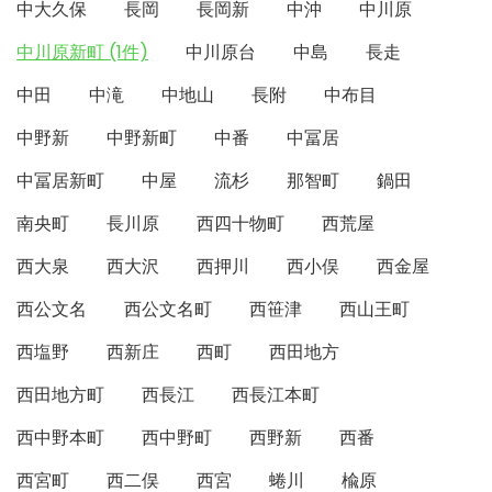
中大久保
長岡
長岡新
中沖
中川原
中川原新町 (1件)
中川原台
中島
長走
中田
中滝
中地山
長附
中布目
中野新
中野新町
中番
中冨居
中冨居新町
中屋
流杉
那智町
鍋田
南央町
長川原
西四十物町
西荒屋
西大泉
西大沢
西押川
西小俣
西金屋
西公文名
西公文名町
西笹津
西山王町
西塩野
西新庄
西町
西田地方
西田地方町
西長江
西長江本町
西中野本町
西中野町
西野新
西番
西宮町
西二俣
西宮
蜷川
楡原