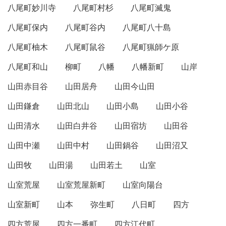
八尾町妙川寺
八尾町村杉
八尾町滅鬼
八尾町保内
八尾町谷内
八尾町八十島
八尾町柚木
八尾町鼠谷
八尾町猟師ケ原
八尾町和山
柳町
八幡
八幡新町
山岸
山田赤目谷
山田居舟
山田今山田
山田鎌倉
山田北山
山田小島
山田小谷
山田清水
山田白井谷
山田宿坊
山田谷
山田中瀬
山田中村
山田鍋谷
山田沼又
山田牧
山田湯
山田若土
山室
山室荒屋
山室荒屋新町
山室向陽台
山室新町
山本
弥生町
八日町
四方
四方荒屋
四方一番町
四方江代町