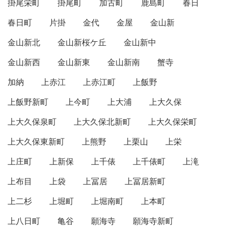
掛尾栄町
掛尾町
加古町
鹿島町
春日
春日町
片掛
金代
金屋
金山新
金山新北
金山新桜ケ丘
金山新中
金山新西
金山新東
金山新南
蟹寺
加納
上赤江
上赤江町
上飯野
上飯野新町
上今町
上大浦
上大久保
上大久保泉町
上大久保北新町
上大久保栄町
上大久保東新町
上熊野
上栗山
上栄
上庄町
上新保
上千俵
上千俵町
上滝
上布目
上袋
上冨居
上冨居新町
上二杉
上堀町
上堀南町
上本町
上八日町
亀谷
願海寺
願海寺新町