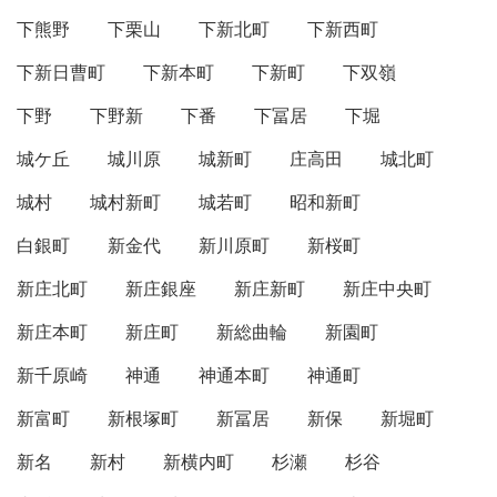
下熊野
下栗山
下新北町
下新西町
下新日曹町
下新本町
下新町
下双嶺
下野
下野新
下番
下冨居
下堀
城ケ丘
城川原
城新町
庄高田
城北町
城村
城村新町
城若町
昭和新町
白銀町
新金代
新川原町
新桜町
新庄北町
新庄銀座
新庄新町
新庄中央町
新庄本町
新庄町
新総曲輪
新園町
新千原崎
神通
神通本町
神通町
新富町
新根塚町
新冨居
新保
新堀町
新名
新村
新横内町
杉瀬
杉谷