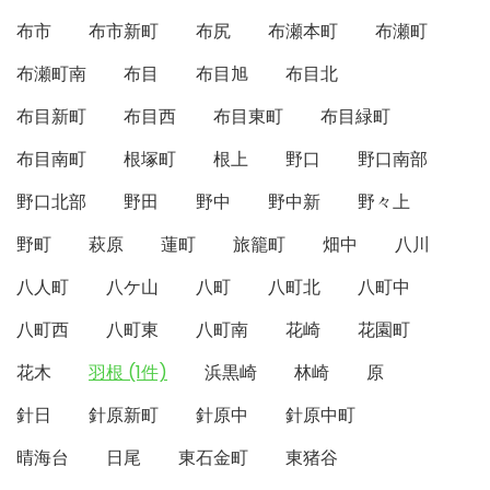
布市
布市新町
布尻
布瀬本町
布瀬町
布瀬町南
布目
布目旭
布目北
布目新町
布目西
布目東町
布目緑町
布目南町
根塚町
根上
野口
野口南部
野口北部
野田
野中
野中新
野々上
野町
萩原
蓮町
旅籠町
畑中
八川
八人町
八ケ山
八町
八町北
八町中
八町西
八町東
八町南
花崎
花園町
花木
羽根 (1件)
浜黒崎
林崎
原
針日
針原新町
針原中
針原中町
晴海台
日尾
東石金町
東猪谷