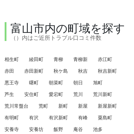
富山市内の町域を探す
（）内はご近所トラブル口コミ件数
相生町
綾田町
青柳
青柳新
赤江町
赤田
赤田新町
秋ケ島
秋吉
秋吉新町
悪王寺
曙町
朝菜町
朝日
旭町
芦生
安住町
愛宕町
荒川
荒川新町
荒川常盤台
荒町
新町
新屋
新屋新町
有明町
有沢
有沢新町
有峰
粟島町
安養寺
安養坊
飯野
庵谷
池多