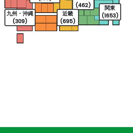
(462)
関東
九州・沖縄
近畿
(1653)
(309)
(695)