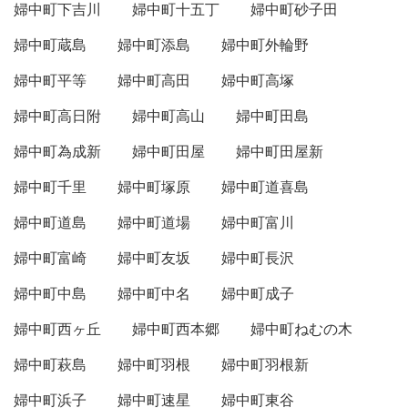
婦中町下吉川
婦中町十五丁
婦中町砂子田
婦中町蔵島
婦中町添島
婦中町外輪野
婦中町平等
婦中町高田
婦中町高塚
婦中町高日附
婦中町高山
婦中町田島
婦中町為成新
婦中町田屋
婦中町田屋新
婦中町千里
婦中町塚原
婦中町道喜島
婦中町道島
婦中町道場
婦中町富川
婦中町富崎
婦中町友坂
婦中町長沢
婦中町中島
婦中町中名
婦中町成子
婦中町西ヶ丘
婦中町西本郷
婦中町ねむの木
婦中町萩島
婦中町羽根
婦中町羽根新
婦中町浜子
婦中町速星
婦中町東谷