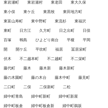
東岩瀬町
東岩瀬村
東老田
東大久保
東小俣
東ケ丘
東黒牧
東田地方町
東富山寿町
東中野町
東流杉
東福沢
東町
日方江
久方町
日之出町
日俣
百塚
鵯島
ひよどり南台
平榎
平岡
開
開ケ丘
平吹町
福居
冨居栄町
伏木
不二越本町
不二越町
不二栄町
藤代町
藤木
藤木新
藤木新町
藤の木園町
藤の木台
藤木中町
藤見町
二口町
二俣
二俣新町
二松
婦中町青島
婦中町新町
婦中町新屋
婦中町板倉
婦中町板倉新
婦中町鵜坂