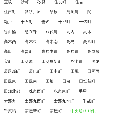
直坂
砂町
砂見
住友町
住吉
住吉町
諏訪川原
須原
清風町
関
瀬戸
千石町
善名
千成町
千俵町
総曲輪
惣在寺
双代町
高内
高木
高木西
高木東
高木南
高島
高園町
高田
高畠町
高原本町
高原町
高屋敷
宝町
田刈屋
田刈屋新町
館出町
辰尾
辰尾新町
辰巳町
田中町
田尻
田尻西
田尻東
田尻南
田畑
田畠
田畑新町
田畑北部
珠泉西町
珠泉東町
手屋
太郎丸
太郎丸西町
太郎丸本町
千歳町
千原崎
茶屋新町
茶屋町
中央通り (1件)