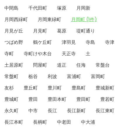
中間島
千代田町
塚原
月岡新
月岡西緑町
月岡東緑町
月岡町 (1件)
月見が丘
月見町
葛原
堤町通り
つばめ野
鶴ケ丘町
津羽見
寺島
寺津
寺町
寺町けや木台
天正寺
土
土居原町
問屋町
道正
任海
常盤台
常盤町
栃谷
利波
富浦町
富岡町
友杉
豊丘町
豊川町
豊島町
豊城新町
豊城町
豊田
豊田本町
豊田町
豊若町
永久町
中市
長江
長江新町
長江東町
長江本町
長柄町
中老田
中大浦