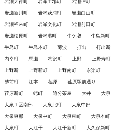
岩瀬天神町
岩瀬土場町
岩瀬仲町
岩瀬新川町
岩瀬萩浦町
岩瀬白山町
岩瀬福来町
岩瀬文化町
岩瀬前田町
岩瀬松原町
岩瀬港町
牛ケ増
牛島新町
牛島町
牛島本町
薄波
打出
打出新
内幸町
馬瀬
梅沢町
上野
上野寿町
上野新
上野新町
上野南町
永楽町
越前町
江本
荏原
荏原駅前通り
荏原新町
蛯町
追分茶屋
大井
大泉
大泉１区南部
大泉北町
大泉中部
大泉東部
大泉中町
大泉東町
大泉本町
大泉町
大江干
大江干新町
大久保新町