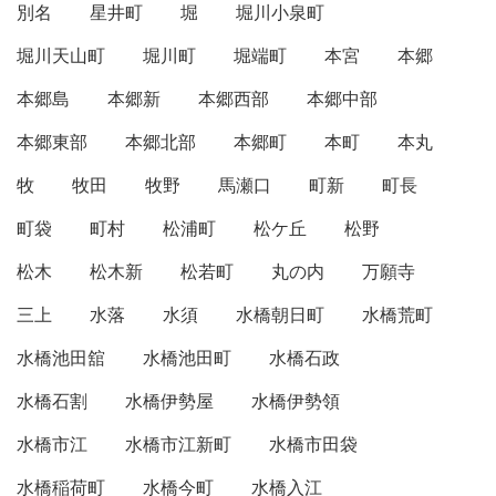
別名
星井町
堀
堀川小泉町
堀川天山町
堀川町
堀端町
本宮
本郷
本郷島
本郷新
本郷西部
本郷中部
本郷東部
本郷北部
本郷町
本町
本丸
牧
牧田
牧野
馬瀬口
町新
町長
町袋
町村
松浦町
松ケ丘
松野
松木
松木新
松若町
丸の内
万願寺
三上
水落
水須
水橋朝日町
水橋荒町
水橋池田舘
水橋池田町
水橋石政
水橋石割
水橋伊勢屋
水橋伊勢領
水橋市江
水橋市江新町
水橋市田袋
水橋稲荷町
水橋今町
水橋入江