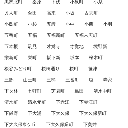
黒瀬北町
桑原
下伏
小泉町
小糸
興人町
合田
高来
小坂
古志町
小島町
小杉
五艘
小中
小西
小羽
五番町
五福
五福新町
五福末広町
五本榎
駒見
才覚寺
才覚地
境野新
栄新町
栄町
坂下新
坂本
桜木町
桜谷みどり町
桜橋通り
桜町
笹津
三郷
山王町
三熊
三番町
塩
寺家
下タ林
七軒町
芝園町
島田
清水中町
清水町
清水元町
下赤江
下赤江町
下飯野
下大浦
下大久保
下大久保新町
下大久保東ケ丘
下大久保緑町
下奥井