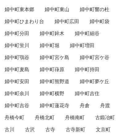
婦中町東本郷
婦中町東山
婦中町響の杜
婦中町ひまわり台
婦中町広田
婦中町袋
婦中町分田
婦中町鉾木
婦中町細谷
婦中町蛍川
婦中町堀
婦中町増田
婦中町鶚谷
婦中町宮ケ島
婦中町宮ケ谷
婦中町麦島
婦中町葎原
婦中町持田
婦中町安田
婦中町熊野道
婦中町夢ケ丘
婦中町余川
婦中町横野
婦中町吉住
婦中町吉谷
婦中町蓮花寺
舟倉
舟渡
舟橋今町
舟橋北町
舟橋南町
古鍛冶町
古川
古沢
古寺
古寺新町
文京町