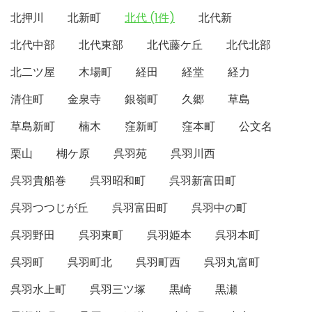
北押川
北新町
北代 (1件)
北代新
北代中部
北代東部
北代藤ケ丘
北代北部
北二ツ屋
木場町
経田
経堂
経力
清住町
金泉寺
銀嶺町
久郷
草島
草島新町
楠木
窪新町
窪本町
公文名
栗山
楜ケ原
呉羽苑
呉羽川西
呉羽貴船巻
呉羽昭和町
呉羽新富田町
呉羽つつじが丘
呉羽富田町
呉羽中の町
呉羽野田
呉羽東町
呉羽姫本
呉羽本町
呉羽町
呉羽町北
呉羽町西
呉羽丸富町
呉羽水上町
呉羽三ツ塚
黒崎
黒瀬