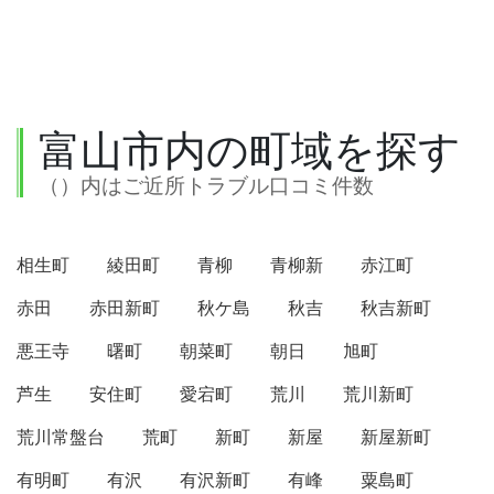
富山市内の町域を探す
（）内はご近所トラブル口コミ件数
相生町
綾田町
青柳
青柳新
赤江町
赤田
赤田新町
秋ケ島
秋吉
秋吉新町
悪王寺
曙町
朝菜町
朝日
旭町
芦生
安住町
愛宕町
荒川
荒川新町
荒川常盤台
荒町
新町
新屋
新屋新町
有明町
有沢
有沢新町
有峰
粟島町