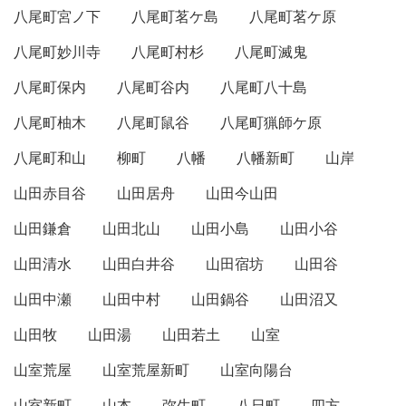
八尾町宮ノ下
八尾町茗ケ島
八尾町茗ケ原
八尾町妙川寺
八尾町村杉
八尾町滅鬼
八尾町保内
八尾町谷内
八尾町八十島
八尾町柚木
八尾町鼠谷
八尾町猟師ケ原
八尾町和山
柳町
八幡
八幡新町
山岸
山田赤目谷
山田居舟
山田今山田
山田鎌倉
山田北山
山田小島
山田小谷
山田清水
山田白井谷
山田宿坊
山田谷
山田中瀬
山田中村
山田鍋谷
山田沼又
山田牧
山田湯
山田若土
山室
山室荒屋
山室荒屋新町
山室向陽台
山室新町
山本
弥生町
八日町
四方