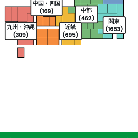
中国・四国
中部
(169)
(462)
関東
九州・沖縄
近畿
(1653)
(309)
(695)