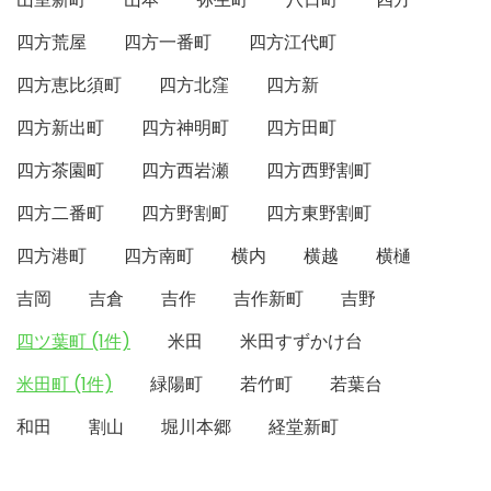
四方荒屋
四方一番町
四方江代町
四方恵比須町
四方北窪
四方新
四方新出町
四方神明町
四方田町
四方茶園町
四方西岩瀬
四方西野割町
四方二番町
四方野割町
四方東野割町
四方港町
四方南町
横内
横越
横樋
吉岡
吉倉
吉作
吉作新町
吉野
四ツ葉町 (1件)
米田
米田すずかけ台
米田町 (1件)
緑陽町
若竹町
若葉台
和田
割山
堀川本郷
経堂新町