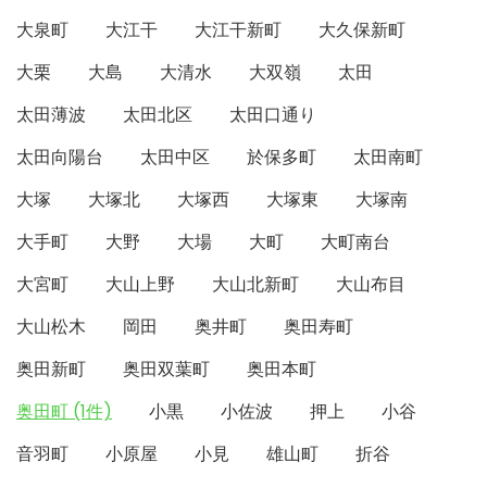
大泉町
大江干
大江干新町
大久保新町
大栗
大島
大清水
大双嶺
太田
太田薄波
太田北区
太田口通り
太田向陽台
太田中区
於保多町
太田南町
大塚
大塚北
大塚西
大塚東
大塚南
大手町
大野
大場
大町
大町南台
大宮町
大山上野
大山北新町
大山布目
大山松木
岡田
奥井町
奥田寿町
奥田新町
奥田双葉町
奥田本町
奥田町 (1件)
小黒
小佐波
押上
小谷
音羽町
小原屋
小見
雄山町
折谷