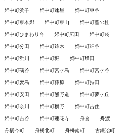
婦中町浜子
婦中町速星
婦中町東谷
婦中町東本郷
婦中町東山
婦中町響の杜
婦中町ひまわり台
婦中町広田
婦中町袋
婦中町分田
婦中町鉾木
婦中町細谷
婦中町蛍川
婦中町堀
婦中町増田
婦中町鶚谷
婦中町宮ケ島
婦中町宮ケ谷
婦中町麦島
婦中町葎原
婦中町持田
婦中町安田
婦中町熊野道
婦中町夢ケ丘
婦中町余川
婦中町横野
婦中町吉住
婦中町吉谷
婦中町蓮花寺
舟倉
舟渡
舟橋今町
舟橋北町
舟橋南町
古鍛冶町