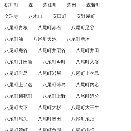
桃井町
森
森住町
森田
森若町
文珠寺
八木山
安田町
安野屋町
八尾町青根
八尾町赤石
八尾町足谷
八尾町油
八尾町天池
八尾町新屋
八尾町庵谷
八尾町井栗谷
八尾町井田
八尾町井田新
八尾町今町
八尾町入谷
八尾町岩島
八尾町岩屋
八尾町上ケ島
八尾町上ノ名
八尾町薄島
八尾町内名
八尾町梅苑町
八尾町上野
八尾町追分
八尾町大下
八尾町大杉
八尾町大玉生
八尾町尾久
八尾町奥田
八尾町尾畑
八尾町鏡町
八尾町角間
八尾町掛畑