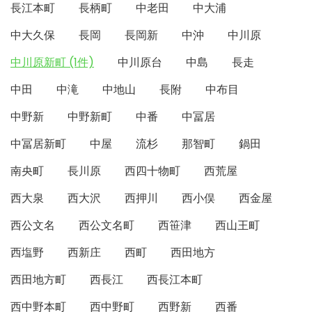
長江本町
長柄町
中老田
中大浦
中大久保
長岡
長岡新
中沖
中川原
中川原新町 (1件)
中川原台
中島
長走
中田
中滝
中地山
長附
中布目
中野新
中野新町
中番
中冨居
中冨居新町
中屋
流杉
那智町
鍋田
南央町
長川原
西四十物町
西荒屋
西大泉
西大沢
西押川
西小俣
西金屋
西公文名
西公文名町
西笹津
西山王町
西塩野
西新庄
西町
西田地方
西田地方町
西長江
西長江本町
西中野本町
西中野町
西野新
西番