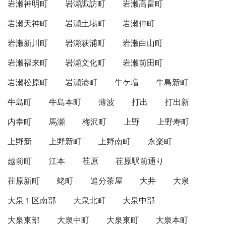
岩瀬神明町
岩瀬諏訪町
岩瀬高畠町
岩瀬天神町
岩瀬土場町
岩瀬仲町
岩瀬新川町
岩瀬萩浦町
岩瀬白山町
岩瀬福来町
岩瀬文化町
岩瀬前田町
岩瀬松原町
岩瀬港町
牛ケ増
牛島新町
牛島町
牛島本町
薄波
打出
打出新
内幸町
馬瀬
梅沢町
上野
上野寿町
上野新
上野新町
上野南町
永楽町
越前町
江本
荏原
荏原駅前通り
荏原新町
蛯町
追分茶屋
大井
大泉
大泉１区南部
大泉北町
大泉中部
大泉東部
大泉中町
大泉東町
大泉本町