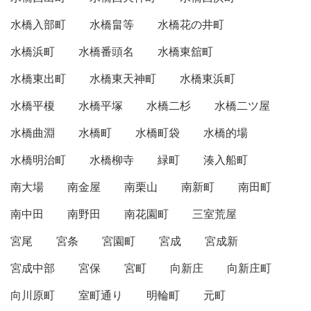
水橋入部町
水橋畠等
水橋花の井町
水橋浜町
水橋番頭名
水橋東舘町
水橋東出町
水橋東天神町
水橋東浜町
水橋平榎
水橋平塚
水橋二杉
水橋二ツ屋
水橋曲淵
水橋町
水橋町袋
水橋的場
水橋明治町
水橋柳寺
緑町
湊入船町
南大場
南金屋
南栗山
南新町
南田町
南中田
南野田
南花園町
三室荒屋
宮尾
宮条
宮園町
宮成
宮成新
宮成中部
宮保
宮町
向新庄
向新庄町
向川原町
室町通り
明輪町
元町