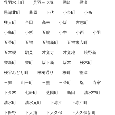
呉羽水上町
呉羽三ツ塚
黒崎
黒瀬
黒瀬北町
桑原
下伏
小泉町
小糸
興人町
合田
高来
小坂
古志町
小島町
小杉
五艘
小中
小西
小羽
五番町
五福
五福新町
五福末広町
五本榎
駒見
才覚寺
才覚地
境野新
栄新町
栄町
坂下新
坂本
桜木町
桜谷みどり町
桜橋通り
桜町
笹津
三郷
山王町
三熊
三番町
塩
寺家
下タ林
七軒町
芝園町
島田
清水中町
清水町
清水元町
下赤江
下赤江町
下飯野
下大浦
下大久保
下大久保新町