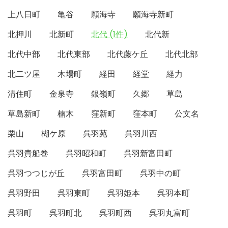
上八日町
亀谷
願海寺
願海寺新町
北押川
北新町
北代 (1件)
北代新
北代中部
北代東部
北代藤ケ丘
北代北部
北二ツ屋
木場町
経田
経堂
経力
清住町
金泉寺
銀嶺町
久郷
草島
草島新町
楠木
窪新町
窪本町
公文名
栗山
楜ケ原
呉羽苑
呉羽川西
呉羽貴船巻
呉羽昭和町
呉羽新富田町
呉羽つつじが丘
呉羽富田町
呉羽中の町
呉羽野田
呉羽東町
呉羽姫本
呉羽本町
呉羽町
呉羽町北
呉羽町西
呉羽丸富町