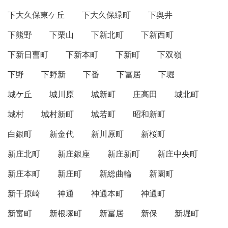
下大久保東ケ丘
下大久保緑町
下奥井
下熊野
下栗山
下新北町
下新西町
下新日曹町
下新本町
下新町
下双嶺
下野
下野新
下番
下冨居
下堀
城ケ丘
城川原
城新町
庄高田
城北町
城村
城村新町
城若町
昭和新町
白銀町
新金代
新川原町
新桜町
新庄北町
新庄銀座
新庄新町
新庄中央町
新庄本町
新庄町
新総曲輪
新園町
新千原崎
神通
神通本町
神通町
新富町
新根塚町
新冨居
新保
新堀町