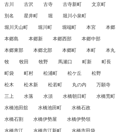
古川
古沢
古寺
古寺新町
文京町
別名
星井町
堀
堀川小泉町
堀川天山町
堀川町
堀端町
本宮
本郷
本郷島
本郷新
本郷西部
本郷中部
本郷東部
本郷北部
本郷町
本町
本丸
牧
牧田
牧野
馬瀬口
町新
町長
町袋
町村
松浦町
松ケ丘
松野
松木
松木新
松若町
丸の内
万願寺
三上
水落
水須
水橋朝日町
水橋荒町
水橋池田舘
水橋池田町
水橋石政
水橋石割
水橋伊勢屋
水橋伊勢領
水橋市江
水橋市江新町
水橋市田袋