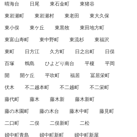
晴海台
日尾
東石金町
東猪谷
東岩瀬町
東岩瀬村
東老田
東大久保
東小俣
東ケ丘
東黒牧
東田地方町
東富山寿町
東中野町
東流杉
東福沢
東町
日方江
久方町
日之出町
日俣
百塚
鵯島
ひよどり南台
平榎
平岡
開
開ケ丘
平吹町
福居
冨居栄町
伏木
不二越本町
不二越町
不二栄町
藤代町
藤木
藤木新
藤木新町
藤の木園町
藤の木台
藤木中町
藤見町
二口町
二俣
二俣新町
二松
婦中町青島
婦中町新町
婦中町新屋