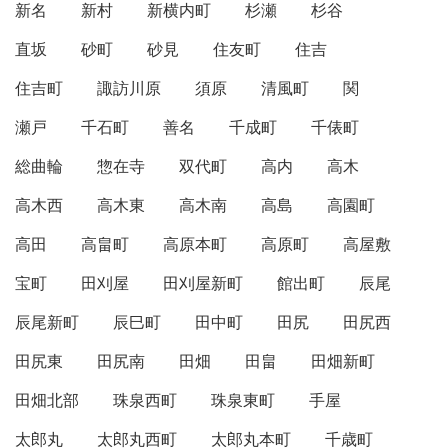
新名
新村
新横内町
杉瀬
杉谷
直坂
砂町
砂見
住友町
住吉
住吉町
諏訪川原
須原
清風町
関
瀬戸
千石町
善名
千成町
千俵町
総曲輪
惣在寺
双代町
高内
高木
高木西
高木東
高木南
高島
高園町
高田
高畠町
高原本町
高原町
高屋敷
宝町
田刈屋
田刈屋新町
館出町
辰尾
辰尾新町
辰巳町
田中町
田尻
田尻西
田尻東
田尻南
田畑
田畠
田畑新町
田畑北部
珠泉西町
珠泉東町
手屋
太郎丸
太郎丸西町
太郎丸本町
千歳町