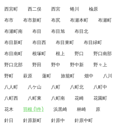
西宮町
西二俣
西宮
蜷川
楡原
布市
布市新町
布尻
布瀬本町
布瀬町
布瀬町南
布目
布目旭
布目北
布目新町
布目西
布目東町
布目緑町
布目南町
根塚町
根上
野口
野口南部
野口北部
野田
野中
野中新
野々上
野町
萩原
蓮町
旅籠町
畑中
八川
八人町
八ケ山
八町
八町北
八町中
八町西
八町東
八町南
花崎
花園町
花木
羽根 (1件)
浜黒崎
林崎
原
針日
針原新町
針原中
針原中町