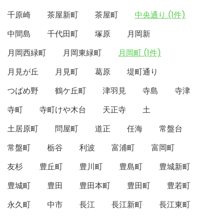
千原崎
茶屋新町
茶屋町
中央通り (1件)
中間島
千代田町
塚原
月岡新
月岡西緑町
月岡東緑町
月岡町 (1件)
月見が丘
月見町
葛原
堤町通り
つばめ野
鶴ケ丘町
津羽見
寺島
寺津
寺町
寺町けや木台
天正寺
土
土居原町
問屋町
道正
任海
常盤台
常盤町
栃谷
利波
富浦町
富岡町
友杉
豊丘町
豊川町
豊島町
豊城新町
豊城町
豊田
豊田本町
豊田町
豊若町
永久町
中市
長江
長江新町
長江東町