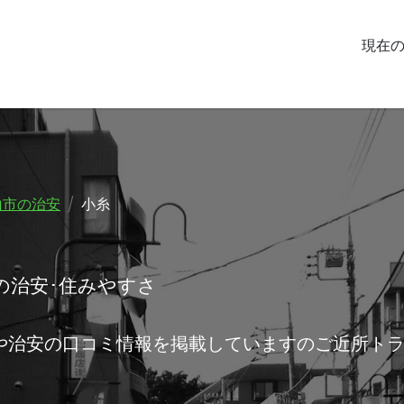
現在
山市の治安
小糸
の治安･住みやすさ
や治安の口コミ情報を掲載していますのご近所ト