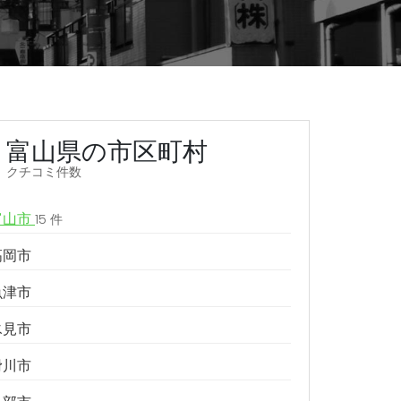
富山県の市区町村
クチコミ件数
富山市
15 件
高岡市
魚津市
氷見市
滑川市