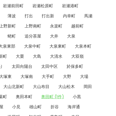
岩瀬前田町
岩瀬松原町
岩瀬港町
薄波
打出
打出新
内幸町
馬瀬
上野新町
上野南町
永楽町
越前町
蛯町
追分茶屋
大井
大泉
大泉東部
大泉中町
大泉東町
大泉本町
新町
大栗
大島
大清水
大双嶺
り
太田向陽台
太田中区
於保多町
大塚東
大塚南
大手町
大野
大場
大山北新町
大山布目
大山松木
岡田
葉町
奥田本町
奥田町 (1件)
小黒
屋
小見
雄山町
折谷
海岸通