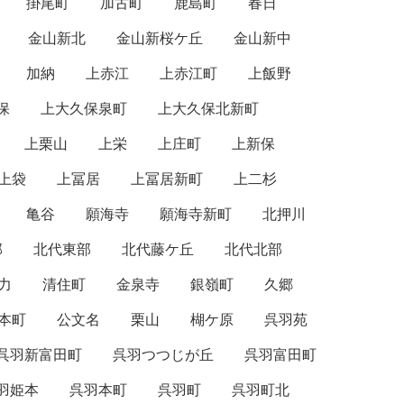
掛尾町
加古町
鹿島町
春日
金山新北
金山新桜ケ丘
金山新中
加納
上赤江
上赤江町
上飯野
保
上大久保泉町
上大久保北新町
上栗山
上栄
上庄町
上新保
上袋
上冨居
上冨居新町
上二杉
亀谷
願海寺
願海寺新町
北押川
部
北代東部
北代藤ケ丘
北代北部
力
清住町
金泉寺
銀嶺町
久郷
本町
公文名
栗山
楜ケ原
呉羽苑
呉羽新富田町
呉羽つつじが丘
呉羽富田町
羽姫本
呉羽本町
呉羽町
呉羽町北