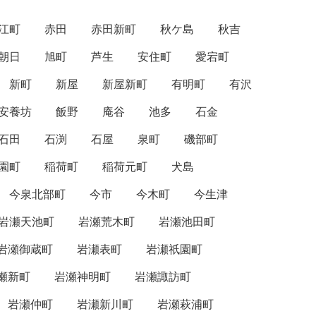
江町
赤田
赤田新町
秋ケ島
秋吉
朝日
旭町
芦生
安住町
愛宕町
新町
新屋
新屋新町
有明町
有沢
安養坊
飯野
庵谷
池多
石金
石田
石渕
石屋
泉町
磯部町
園町
稲荷町
稲荷元町
犬島
今泉北部町
今市
今木町
今生津
岩瀬天池町
岩瀬荒木町
岩瀬池田町
岩瀬御蔵町
岩瀬表町
岩瀬祇園町
瀬新町
岩瀬神明町
岩瀬諏訪町
岩瀬仲町
岩瀬新川町
岩瀬萩浦町