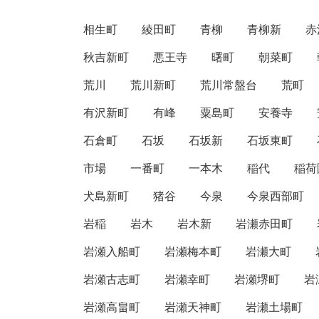
相生町
綾田町
青柳
青柳新
赤
秋吉新町
悪王寺
曙町
朝菜町
荒川
荒川新町
荒川常盤台
荒町
有沢新町
有峰
粟島町
安養寺
石倉町
石坂
石坂新
石坂東町
市場
一番町
一本木
稲代
稲荷
犬島新町
猪谷
今泉
今泉西部町
岩稲
岩木
岩木新
岩瀬赤田町
岩瀬入船町
岩瀬梅本町
岩瀬大町
岩瀬古志町
岩瀬幸町
岩瀬堺町
岩
岩瀬高畠町
岩瀬天神町
岩瀬土場町