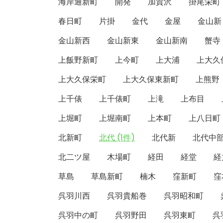
海岸通新町
開発
加賀沢
掛尾栄町
春日町
片掛
金代
金屋
金山新
金山新西
金山新東
金山新南
蟹寺
上飯野新町
上今町
上大浦
上大久
上大久保栄町
上大久保東新町
上熊野
上千俵
上千俵町
上滝
上布目
上堀町
上堀南町
上本町
上八日町
北新町
北代 (1件)
北代新
北代中
北二ツ屋
木場町
経田
経堂
経
草島
草島新町
楠木
窪新町
窪
呉羽川西
呉羽貴船巻
呉羽昭和町
呉羽中の町
呉羽野田
呉羽東町
呉