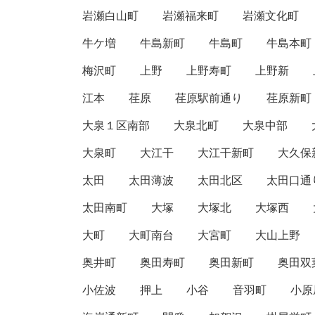
岩瀬白山町
岩瀬福来町
岩瀬文化町
牛ケ増
牛島新町
牛島町
牛島本町
梅沢町
上野
上野寿町
上野新
江本
荏原
荏原駅前通り
荏原新町
大泉１区南部
大泉北町
大泉中部
大泉町
大江干
大江干新町
大久保
太田
太田薄波
太田北区
太田口通
太田南町
大塚
大塚北
大塚西
大町
大町南台
大宮町
大山上野
奥井町
奥田寿町
奥田新町
奥田双
小佐波
押上
小谷
音羽町
小原