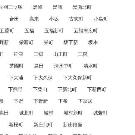
呉羽三ツ塚
黒崎
黒瀬
黒瀬北町
合田
高来
小坂
古志町
小島町
五番町
五福
五福新町
五福末広町
野新
栄新町
栄町
坂下新
坂本
町
笹津
三郷
山王町
三熊
芝園町
島田
清水中町
清水町
下大浦
下大久保
下大久保新町
下熊野
下栗山
下新北町
下新西町
嶺
下野
下野新
下番
下冨居
高田
城北町
城村
城村新町
城若町
新桜町
新庄北町
新庄銀座