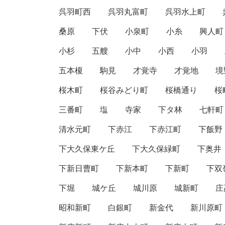
呉羽町西
呉羽丸富町
呉羽水上町
桑原
下伏
小泉町
小糸
興人町
小杉
五艘
小中
小西
小羽
五本榎
駒見
才覚寺
才覚地
境
桜木町
桜谷みどり町
桜橋通り
桜
三番町
塩
寺家
下タ林
七軒町
清水元町
下赤江
下赤江町
下飯野
下大久保東ケ丘
下大久保緑町
下奥井
下新日曹町
下新本町
下新町
下双
下堀
城ケ丘
城川原
城新町
庄
昭和新町
白銀町
新金代
新川原町