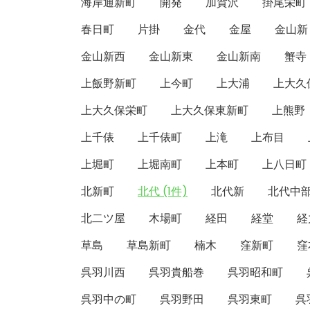
海岸通新町
開発
加賀沢
掛尾栄町
春日町
片掛
金代
金屋
金山新
金山新西
金山新東
金山新南
蟹寺
上飯野新町
上今町
上大浦
上大久
上大久保栄町
上大久保東新町
上熊野
上千俵
上千俵町
上滝
上布目
上堀町
上堀南町
上本町
上八日町
北新町
北代 (1件)
北代新
北代中
北二ツ屋
木場町
経田
経堂
経
草島
草島新町
楠木
窪新町
窪
呉羽川西
呉羽貴船巻
呉羽昭和町
呉羽中の町
呉羽野田
呉羽東町
呉