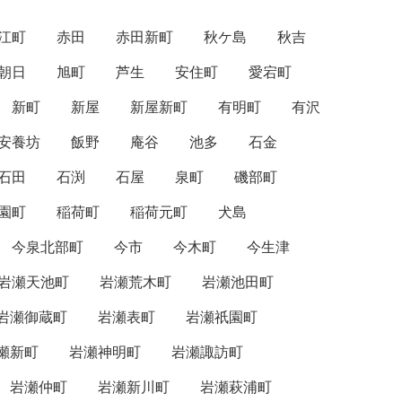
江町
赤田
赤田新町
秋ケ島
秋吉
朝日
旭町
芦生
安住町
愛宕町
新町
新屋
新屋新町
有明町
有沢
安養坊
飯野
庵谷
池多
石金
石田
石渕
石屋
泉町
磯部町
園町
稲荷町
稲荷元町
犬島
今泉北部町
今市
今木町
今生津
岩瀬天池町
岩瀬荒木町
岩瀬池田町
岩瀬御蔵町
岩瀬表町
岩瀬祇園町
瀬新町
岩瀬神明町
岩瀬諏訪町
岩瀬仲町
岩瀬新川町
岩瀬萩浦町