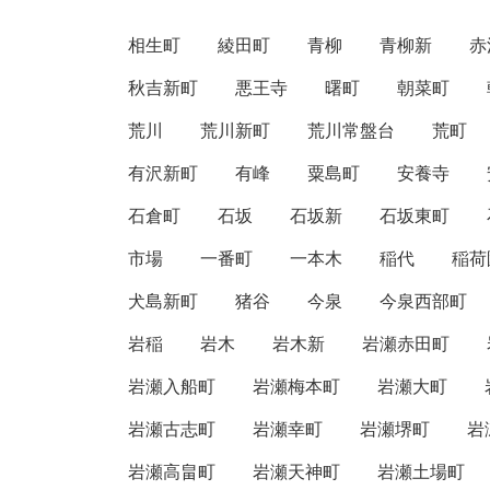
相生町
綾田町
青柳
青柳新
赤
秋吉新町
悪王寺
曙町
朝菜町
荒川
荒川新町
荒川常盤台
荒町
有沢新町
有峰
粟島町
安養寺
石倉町
石坂
石坂新
石坂東町
市場
一番町
一本木
稲代
稲荷
犬島新町
猪谷
今泉
今泉西部町
岩稲
岩木
岩木新
岩瀬赤田町
岩瀬入船町
岩瀬梅本町
岩瀬大町
岩瀬古志町
岩瀬幸町
岩瀬堺町
岩
岩瀬高畠町
岩瀬天神町
岩瀬土場町