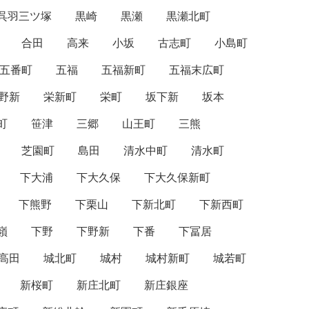
呉羽三ツ塚
黒崎
黒瀬
黒瀬北町
合田
高来
小坂
古志町
小島町
五番町
五福
五福新町
五福末広町
野新
栄新町
栄町
坂下新
坂本
町
笹津
三郷
山王町
三熊
芝園町
島田
清水中町
清水町
下大浦
下大久保
下大久保新町
下熊野
下栗山
下新北町
下新西町
嶺
下野
下野新
下番
下冨居
高田
城北町
城村
城村新町
城若町
新桜町
新庄北町
新庄銀座