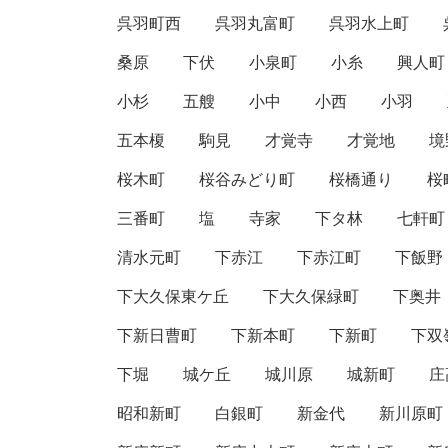
呉羽町西
呉羽丸富町
呉羽水上町
桑原
下伏
小泉町
小糸
興人町
小杉
五艘
小中
小西
小羽
五本榎
駒見
才覚寺
才覚地
境
桜木町
桜谷みどり町
桜橋通り
桜
三番町
塩
寺家
下タ林
七軒町
清水元町
下赤江
下赤江町
下飯野
下大久保東ケ丘
下大久保緑町
下奥井
下新日曹町
下新本町
下新町
下双
下堀
城ケ丘
城川原
城新町
庄
昭和新町
白銀町
新金代
新川原町