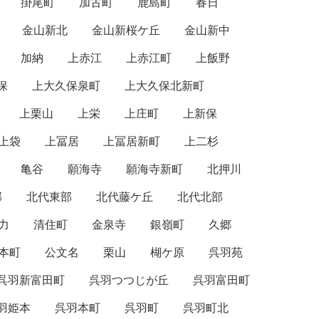
掛尾町
加古町
鹿島町
春日
金山新北
金山新桜ケ丘
金山新中
加納
上赤江
上赤江町
上飯野
保
上大久保泉町
上大久保北新町
上栗山
上栄
上庄町
上新保
上袋
上冨居
上冨居新町
上二杉
亀谷
願海寺
願海寺新町
北押川
部
北代東部
北代藤ケ丘
北代北部
力
清住町
金泉寺
銀嶺町
久郷
本町
公文名
栗山
楜ケ原
呉羽苑
呉羽新富田町
呉羽つつじが丘
呉羽富田町
羽姫本
呉羽本町
呉羽町
呉羽町北