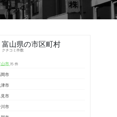
富山県の市区町村
クチコミ件数
富山市
15 件
高岡市
魚津市
氷見市
滑川市