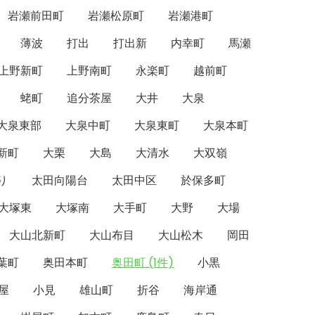
岩瀬前田町
岩瀬松原町
岩瀬港町
薄波
打出
打出新
内幸町
馬瀬
上野新町
上野南町
永楽町
越前町
蛯町
追分茶屋
大井
大泉
大泉東部
大泉中町
大泉東町
大泉本町
新町
大栗
大島
大清水
大双嶺
り
太田向陽台
太田中区
於保多町
大塚東
大塚南
大手町
大野
大場
大山北新町
大山布目
大山松木
岡田
葉町
奥田本町
奥田町 (1件)
小黒
屋
小見
雄山町
折谷
海岸通