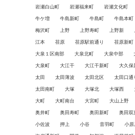
岩瀬白山町
岩瀬福来町
岩瀬文化町
牛ケ増
牛島新町
牛島町
牛島本町
梅沢町
上野
上野寿町
上野新
江本
荏原
荏原駅前通り
荏原新町
大泉１区南部
大泉北町
大泉中部
大泉町
大江干
大江干新町
大久保
太田
太田薄波
太田北区
太田口通
太田南町
大塚
大塚北
大塚西
大町
大町南台
大宮町
大山上野
奥井町
奥田寿町
奥田新町
奥田双
小佐波
押上
小谷
音羽町
小原