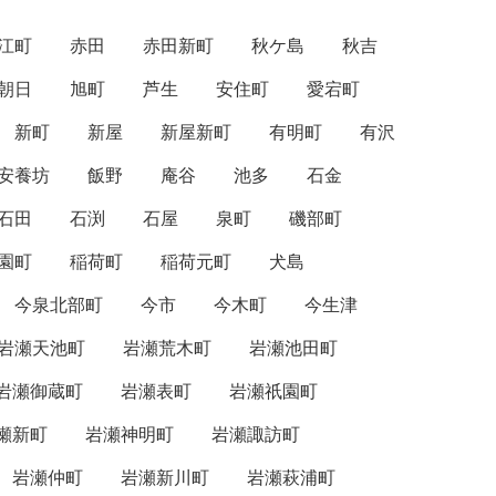
江町
赤田
赤田新町
秋ケ島
秋吉
朝日
旭町
芦生
安住町
愛宕町
新町
新屋
新屋新町
有明町
有沢
安養坊
飯野
庵谷
池多
石金
石田
石渕
石屋
泉町
磯部町
園町
稲荷町
稲荷元町
犬島
今泉北部町
今市
今木町
今生津
岩瀬天池町
岩瀬荒木町
岩瀬池田町
岩瀬御蔵町
岩瀬表町
岩瀬祇園町
瀬新町
岩瀬神明町
岩瀬諏訪町
岩瀬仲町
岩瀬新川町
岩瀬萩浦町