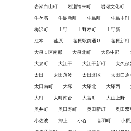
岩瀬白山町
岩瀬福来町
岩瀬文化町
牛ケ増
牛島新町
牛島町
牛島本町
梅沢町
上野
上野寿町
上野新
江本
荏原
荏原駅前通り
荏原新町
大泉１区南部
大泉北町
大泉中部
大泉町
大江干
大江干新町
大久保
太田
太田薄波
太田北区
太田口通
太田南町
大塚
大塚北
大塚西
大町
大町南台
大宮町
大山上野
奥井町
奥田寿町
奥田新町
奥田双
小佐波
押上
小谷
音羽町
小原