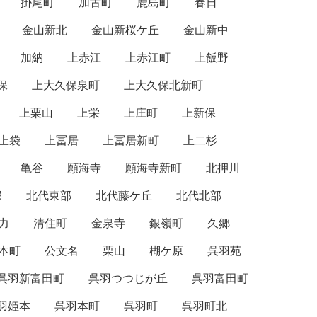
掛尾町
加古町
鹿島町
春日
金山新北
金山新桜ケ丘
金山新中
加納
上赤江
上赤江町
上飯野
保
上大久保泉町
上大久保北新町
上栗山
上栄
上庄町
上新保
上袋
上冨居
上冨居新町
上二杉
亀谷
願海寺
願海寺新町
北押川
部
北代東部
北代藤ケ丘
北代北部
力
清住町
金泉寺
銀嶺町
久郷
本町
公文名
栗山
楜ケ原
呉羽苑
呉羽新富田町
呉羽つつじが丘
呉羽富田町
羽姫本
呉羽本町
呉羽町
呉羽町北