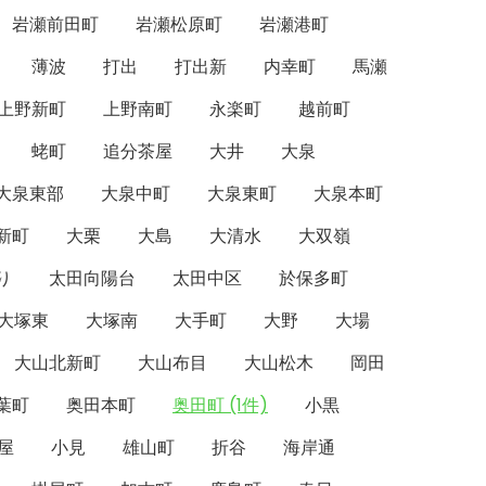
岩瀬前田町
岩瀬松原町
岩瀬港町
薄波
打出
打出新
内幸町
馬瀬
上野新町
上野南町
永楽町
越前町
蛯町
追分茶屋
大井
大泉
大泉東部
大泉中町
大泉東町
大泉本町
新町
大栗
大島
大清水
大双嶺
り
太田向陽台
太田中区
於保多町
大塚東
大塚南
大手町
大野
大場
大山北新町
大山布目
大山松木
岡田
葉町
奥田本町
奥田町 (1件)
小黒
屋
小見
雄山町
折谷
海岸通