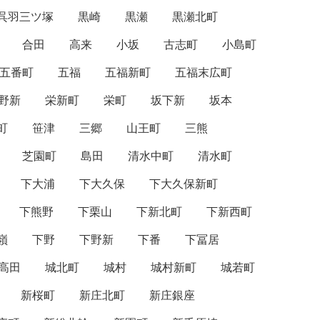
呉羽三ツ塚
黒崎
黒瀬
黒瀬北町
合田
高来
小坂
古志町
小島町
五番町
五福
五福新町
五福末広町
野新
栄新町
栄町
坂下新
坂本
町
笹津
三郷
山王町
三熊
芝園町
島田
清水中町
清水町
下大浦
下大久保
下大久保新町
下熊野
下栗山
下新北町
下新西町
嶺
下野
下野新
下番
下冨居
高田
城北町
城村
城村新町
城若町
新桜町
新庄北町
新庄銀座