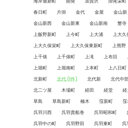
海岸通新町
開発
加賀沢
掛尾栄町
春日町
片掛
金代
金屋
金山新
金山新西
金山新東
金山新南
蟹寺
上飯野新町
上今町
上大浦
上大久
上大久保栄町
上大久保東新町
上熊野
上千俵
上千俵町
上滝
上布目
上堀町
上堀南町
上本町
上八日町
北新町
北代 (1件)
北代新
北代中
北二ツ屋
木場町
経田
経堂
経
草島
草島新町
楠木
窪新町
窪
呉羽川西
呉羽貴船巻
呉羽昭和町
呉羽中の町
呉羽野田
呉羽東町
呉