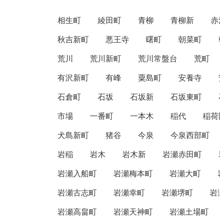
相生町
綾田町
青柳
青柳新
赤
秋吉新町
悪王寺
曙町
朝菜町
荒川
荒川新町
荒川常盤台
荒町
有沢新町
有峰
粟島町
安養寺
石倉町
石坂
石坂新
石坂東町
市場
一番町
一本木
稲代
稲荷
犬島新町
猪谷
今泉
今泉西部町
岩稲
岩木
岩木新
岩瀬赤田町
岩瀬入船町
岩瀬梅本町
岩瀬大町
岩瀬古志町
岩瀬幸町
岩瀬堺町
岩
岩瀬高畠町
岩瀬天神町
岩瀬土場町