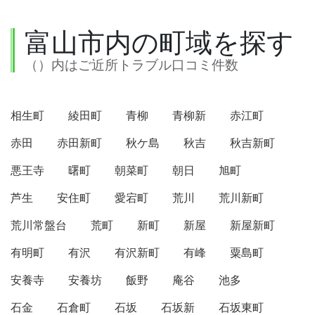
富山市内の町域を探す
（）内はご近所トラブル口コミ件数
相生町
綾田町
青柳
青柳新
赤江町
赤田
赤田新町
秋ケ島
秋吉
秋吉新町
悪王寺
曙町
朝菜町
朝日
旭町
芦生
安住町
愛宕町
荒川
荒川新町
荒川常盤台
荒町
新町
新屋
新屋新町
有明町
有沢
有沢新町
有峰
粟島町
安養寺
安養坊
飯野
庵谷
池多
石金
石倉町
石坂
石坂新
石坂東町