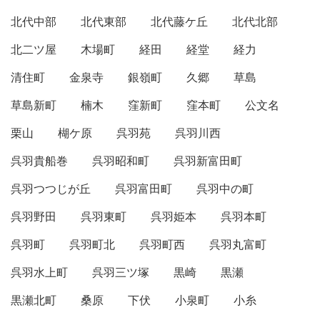
北代中部
北代東部
北代藤ケ丘
北代北部
北二ツ屋
木場町
経田
経堂
経力
清住町
金泉寺
銀嶺町
久郷
草島
草島新町
楠木
窪新町
窪本町
公文名
栗山
楜ケ原
呉羽苑
呉羽川西
呉羽貴船巻
呉羽昭和町
呉羽新富田町
呉羽つつじが丘
呉羽富田町
呉羽中の町
呉羽野田
呉羽東町
呉羽姫本
呉羽本町
呉羽町
呉羽町北
呉羽町西
呉羽丸富町
呉羽水上町
呉羽三ツ塚
黒崎
黒瀬
黒瀬北町
桑原
下伏
小泉町
小糸