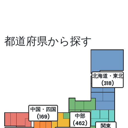
都道府県から探す
北海道・東北
(318)
中国・四国
中部
(169)
(462)
関東