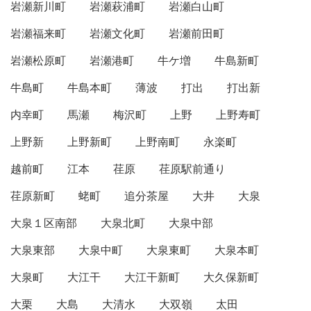
岩瀬新川町
岩瀬萩浦町
岩瀬白山町
岩瀬福来町
岩瀬文化町
岩瀬前田町
岩瀬松原町
岩瀬港町
牛ケ増
牛島新町
牛島町
牛島本町
薄波
打出
打出新
内幸町
馬瀬
梅沢町
上野
上野寿町
上野新
上野新町
上野南町
永楽町
越前町
江本
荏原
荏原駅前通り
荏原新町
蛯町
追分茶屋
大井
大泉
大泉１区南部
大泉北町
大泉中部
大泉東部
大泉中町
大泉東町
大泉本町
大泉町
大江干
大江干新町
大久保新町
大栗
大島
大清水
大双嶺
太田