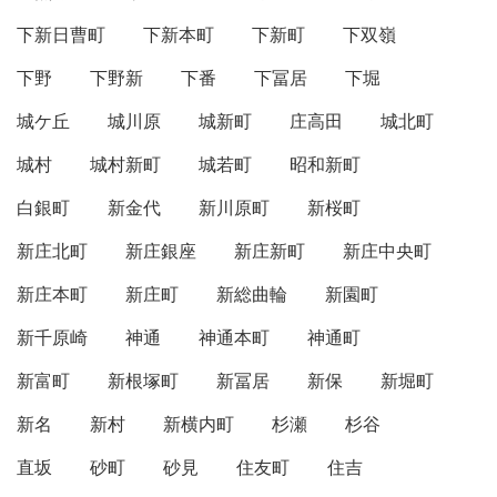
下新日曹町
下新本町
下新町
下双嶺
下野
下野新
下番
下冨居
下堀
城ケ丘
城川原
城新町
庄高田
城北町
城村
城村新町
城若町
昭和新町
白銀町
新金代
新川原町
新桜町
新庄北町
新庄銀座
新庄新町
新庄中央町
新庄本町
新庄町
新総曲輪
新園町
新千原崎
神通
神通本町
神通町
新富町
新根塚町
新冨居
新保
新堀町
新名
新村
新横内町
杉瀬
杉谷
直坂
砂町
砂見
住友町
住吉