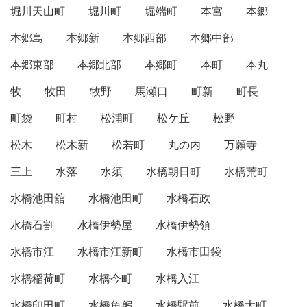
堀川天山町
堀川町
堀端町
本宮
本郷
本郷島
本郷新
本郷西部
本郷中部
本郷東部
本郷北部
本郷町
本町
本丸
牧
牧田
牧野
馬瀬口
町新
町長
町袋
町村
松浦町
松ケ丘
松野
松木
松木新
松若町
丸の内
万願寺
三上
水落
水須
水橋朝日町
水橋荒町
水橋池田舘
水橋池田町
水橋石政
水橋石割
水橋伊勢屋
水橋伊勢領
水橋市江
水橋市江新町
水橋市田袋
水橋稲荷町
水橋今町
水橋入江
水橋印田町
水橋魚躬
水橋駅前
水橋大町