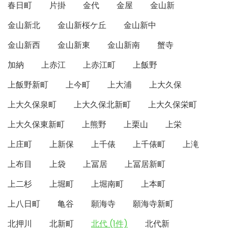
春日町
片掛
金代
金屋
金山新
金山新北
金山新桜ケ丘
金山新中
金山新西
金山新東
金山新南
蟹寺
加納
上赤江
上赤江町
上飯野
上飯野新町
上今町
上大浦
上大久保
上大久保泉町
上大久保北新町
上大久保栄町
上大久保東新町
上熊野
上栗山
上栄
上庄町
上新保
上千俵
上千俵町
上滝
上布目
上袋
上冨居
上冨居新町
上二杉
上堀町
上堀南町
上本町
上八日町
亀谷
願海寺
願海寺新町
北押川
北新町
北代 (1件)
北代新