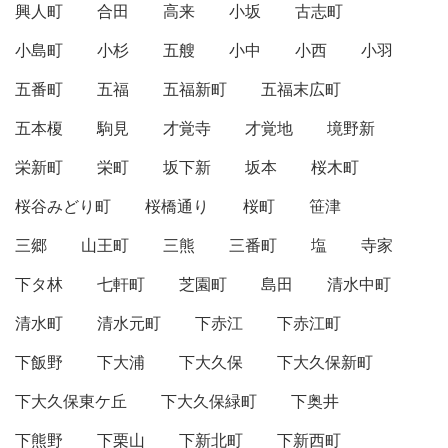
興人町
合田
高来
小坂
古志町
小島町
小杉
五艘
小中
小西
小羽
五番町
五福
五福新町
五福末広町
五本榎
駒見
才覚寺
才覚地
境野新
栄新町
栄町
坂下新
坂本
桜木町
桜谷みどり町
桜橋通り
桜町
笹津
三郷
山王町
三熊
三番町
塩
寺家
下タ林
七軒町
芝園町
島田
清水中町
清水町
清水元町
下赤江
下赤江町
下飯野
下大浦
下大久保
下大久保新町
下大久保東ケ丘
下大久保緑町
下奥井
下熊野
下栗山
下新北町
下新西町