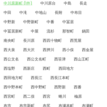
中川原新町 (1件)
中川原台
中島
長走
中田
中滝
中地山
長附
中布目
中野新
中野新町
中番
中冨居
中冨居新町
中屋
流杉
那智町
鍋田
南央町
長川原
西四十物町
西荒屋
西大泉
西大沢
西押川
西小俣
西金屋
西公文名
西公文名町
西笹津
西山王町
西塩野
西新庄
西町
西田地方
西田地方町
西長江
西長江本町
西中野本町
西中野町
西野新
西番
西宮町
西二俣
西宮
蜷川
楡原
布市
布市新町
布尻
布瀬本町
布瀬町