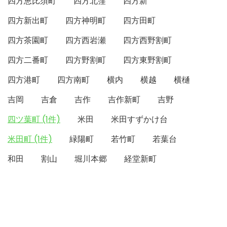
四方恵比須町
四方北窪
四方新
四方新出町
四方神明町
四方田町
四方茶園町
四方西岩瀬
四方西野割町
四方二番町
四方野割町
四方東野割町
四方港町
四方南町
横内
横越
横樋
吉岡
吉倉
吉作
吉作新町
吉野
四ツ葉町 (1件)
米田
米田すずかけ台
米田町 (1件)
緑陽町
若竹町
若葉台
和田
割山
堀川本郷
経堂新町