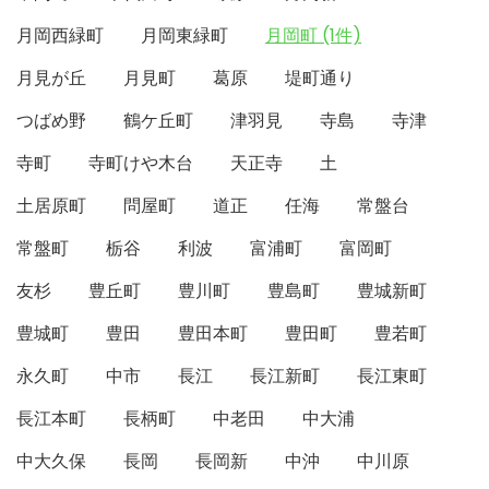
月岡西緑町
月岡東緑町
月岡町 (1件)
月見が丘
月見町
葛原
堤町通り
つばめ野
鶴ケ丘町
津羽見
寺島
寺津
寺町
寺町けや木台
天正寺
土
土居原町
問屋町
道正
任海
常盤台
常盤町
栃谷
利波
富浦町
富岡町
友杉
豊丘町
豊川町
豊島町
豊城新町
豊城町
豊田
豊田本町
豊田町
豊若町
永久町
中市
長江
長江新町
長江東町
長江本町
長柄町
中老田
中大浦
中大久保
長岡
長岡新
中沖
中川原