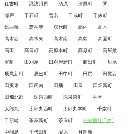
住吉町
諏訪川原
須原
清風町
関
瀬戸
千石町
善名
千成町
千俵町
総曲輪
惣在寺
双代町
高内
高木
高木西
高木東
高木南
高島
高園町
高田
高畠町
高原本町
高原町
高屋敷
宝町
田刈屋
田刈屋新町
館出町
辰尾
辰尾新町
辰巳町
田中町
田尻
田尻西
田尻東
田尻南
田畑
田畠
田畑新町
田畑北部
珠泉西町
珠泉東町
手屋
太郎丸
太郎丸西町
太郎丸本町
千歳町
千原崎
茶屋新町
茶屋町
中央通り (1件)
中間島
千代田町
塚原
月岡新