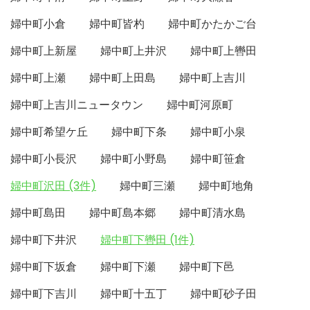
婦中町小倉
婦中町皆杓
婦中町かたかご台
婦中町上新屋
婦中町上井沢
婦中町上轡田
婦中町上瀬
婦中町上田島
婦中町上吉川
婦中町上吉川ニュータウン
婦中町河原町
婦中町希望ケ丘
婦中町下条
婦中町小泉
婦中町小長沢
婦中町小野島
婦中町笹倉
婦中町沢田 (3件)
婦中町三瀬
婦中町地角
婦中町島田
婦中町島本郷
婦中町清水島
婦中町下井沢
婦中町下轡田 (1件)
婦中町下坂倉
婦中町下瀬
婦中町下邑
婦中町下吉川
婦中町十五丁
婦中町砂子田