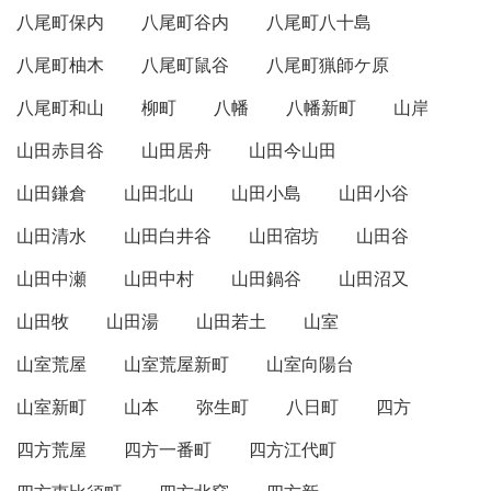
八尾町保内
八尾町谷内
八尾町八十島
八尾町柚木
八尾町鼠谷
八尾町猟師ケ原
八尾町和山
柳町
八幡
八幡新町
山岸
山田赤目谷
山田居舟
山田今山田
山田鎌倉
山田北山
山田小島
山田小谷
山田清水
山田白井谷
山田宿坊
山田谷
山田中瀬
山田中村
山田鍋谷
山田沼又
山田牧
山田湯
山田若土
山室
山室荒屋
山室荒屋新町
山室向陽台
山室新町
山本
弥生町
八日町
四方
四方荒屋
四方一番町
四方江代町