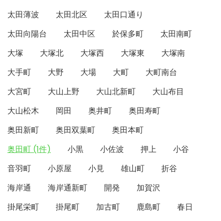
太田薄波
太田北区
太田口通り
太田向陽台
太田中区
於保多町
太田南町
大塚
大塚北
大塚西
大塚東
大塚南
大手町
大野
大場
大町
大町南台
大宮町
大山上野
大山北新町
大山布目
大山松木
岡田
奥井町
奥田寿町
奥田新町
奥田双葉町
奥田本町
奥田町 (1件)
小黒
小佐波
押上
小谷
音羽町
小原屋
小見
雄山町
折谷
海岸通
海岸通新町
開発
加賀沢
掛尾栄町
掛尾町
加古町
鹿島町
春日