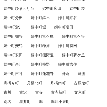
婦中町ひまわり台
婦中町広田
婦中町袋
婦中町分田
婦中町鉾木
婦中町細谷
婦中町蛍川
婦中町堀
婦中町増田
婦中町鶚谷
婦中町宮ケ島
婦中町宮ケ谷
婦中町麦島
婦中町葎原
婦中町持田
婦中町安田
婦中町熊野道
婦中町夢ケ丘
婦中町余川
婦中町横野
婦中町吉住
婦中町吉谷
婦中町蓮花寺
舟倉
舟渡
舟橋今町
舟橋北町
舟橋南町
古鍛冶町
古川
古沢
古寺
古寺新町
文京町
別名
星井町
堀
堀川小泉町