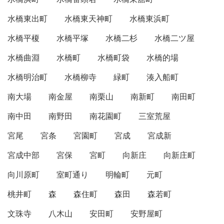
水橋東出町
水橋東天神町
水橋東浜町
水橋平榎
水橋平塚
水橋二杉
水橋二ツ屋
水橋曲淵
水橋町
水橋町袋
水橋的場
水橋明治町
水橋柳寺
緑町
湊入船町
南大場
南金屋
南栗山
南新町
南田町
南中田
南野田
南花園町
三室荒屋
宮尾
宮条
宮園町
宮成
宮成新
宮成中部
宮保
宮町
向新庄
向新庄町
向川原町
室町通り
明輪町
元町
桃井町
森
森住町
森田
森若町
文珠寺
八木山
安田町
安野屋町