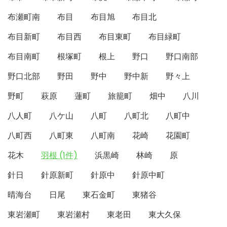
布瀬町南
布目
布目旭
布目北
布目新町
布目西
布目東町
布目緑町
布目南町
根塚町
根上
野口
野口南部
野口北部
野田
野中
野中新
野々上
野町
萩原
蓮町
旅籠町
畑中
八川
八人町
八ケ山
八町
八町北
八町中
八町西
八町東
八町南
花崎
花園町
花木
羽根 (1件)
浜黒崎
林崎
原
針日
針原新町
針原中
針原中町
晴海台
日尾
東石金町
東猪谷
東岩瀬町
東岩瀬村
東老田
東大久保