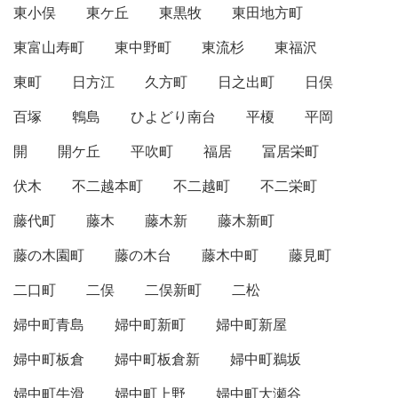
東小俣
東ケ丘
東黒牧
東田地方町
東富山寿町
東中野町
東流杉
東福沢
東町
日方江
久方町
日之出町
日俣
百塚
鵯島
ひよどり南台
平榎
平岡
開
開ケ丘
平吹町
福居
冨居栄町
伏木
不二越本町
不二越町
不二栄町
藤代町
藤木
藤木新
藤木新町
藤の木園町
藤の木台
藤木中町
藤見町
二口町
二俣
二俣新町
二松
婦中町青島
婦中町新町
婦中町新屋
婦中町板倉
婦中町板倉新
婦中町鵜坂
婦中町牛滑
婦中町上野
婦中町大瀬谷