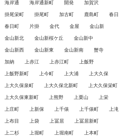
海岸通
海岸通新町
開発
加賀沢
掛尾栄町
掛尾町
加古町
鹿島町
春日
春日町
片掛
金代
金屋
金山新
金山新北
金山新桜ケ丘
金山新中
金山新西
金山新東
金山新南
蟹寺
加納
上赤江
上赤江町
上飯野
上飯野新町
上今町
上大浦
上大久保
上大久保泉町
上大久保北新町
上大久保栄町
上大久保東新町
上熊野
上栗山
上栄
上庄町
上新保
上千俵
上千俵町
上滝
上布目
上袋
上冨居
上冨居新町
上二杉
上堀町
上堀南町
上本町