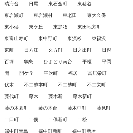
晴海台
日尾
東石金町
東猪谷
東岩瀬町
東岩瀬村
東老田
東大久保
東小俣
東ケ丘
東黒牧
東田地方町
東富山寿町
東中野町
東流杉
東福沢
東町
日方江
久方町
日之出町
日俣
百塚
鵯島
ひよどり南台
平榎
平岡
開
開ケ丘
平吹町
福居
冨居栄町
伏木
不二越本町
不二越町
不二栄町
藤代町
藤木
藤木新
藤木新町
藤の木園町
藤の木台
藤木中町
藤見町
二口町
二俣
二俣新町
二松
婦中町青島
婦中町新町
婦中町新屋