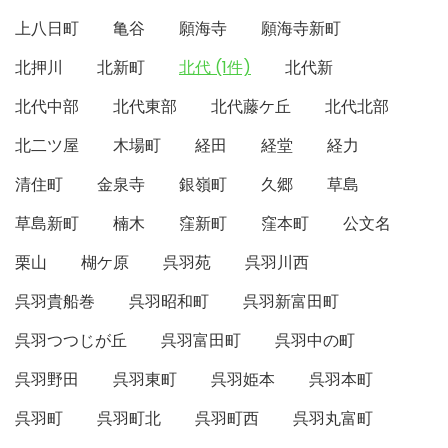
上八日町
亀谷
願海寺
願海寺新町
北押川
北新町
北代 (1件)
北代新
北代中部
北代東部
北代藤ケ丘
北代北部
北二ツ屋
木場町
経田
経堂
経力
清住町
金泉寺
銀嶺町
久郷
草島
草島新町
楠木
窪新町
窪本町
公文名
栗山
楜ケ原
呉羽苑
呉羽川西
呉羽貴船巻
呉羽昭和町
呉羽新富田町
呉羽つつじが丘
呉羽富田町
呉羽中の町
呉羽野田
呉羽東町
呉羽姫本
呉羽本町
呉羽町
呉羽町北
呉羽町西
呉羽丸富町