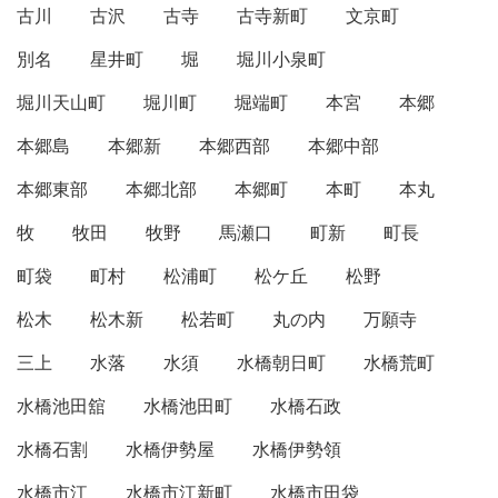
古川
古沢
古寺
古寺新町
文京町
別名
星井町
堀
堀川小泉町
堀川天山町
堀川町
堀端町
本宮
本郷
本郷島
本郷新
本郷西部
本郷中部
本郷東部
本郷北部
本郷町
本町
本丸
牧
牧田
牧野
馬瀬口
町新
町長
町袋
町村
松浦町
松ケ丘
松野
松木
松木新
松若町
丸の内
万願寺
三上
水落
水須
水橋朝日町
水橋荒町
水橋池田舘
水橋池田町
水橋石政
水橋石割
水橋伊勢屋
水橋伊勢領
水橋市江
水橋市江新町
水橋市田袋