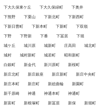
下大久保東ケ丘
下大久保緑町
下奥井
下熊野
下栗山
下新北町
下新西町
下新日曹町
下新本町
下新町
下双嶺
下野
下野新
下番
下冨居
下堀
城ケ丘
城川原
城新町
庄高田
城北町
城村
城村新町
城若町
昭和新町
白銀町
新金代
新川原町
新桜町
新庄北町
新庄銀座
新庄新町
新庄中央町
新庄本町
新庄町
新総曲輪
新園町
新千原崎
神通
神通本町
神通町
新富町
新根塚町
新冨居
新保
新堀町