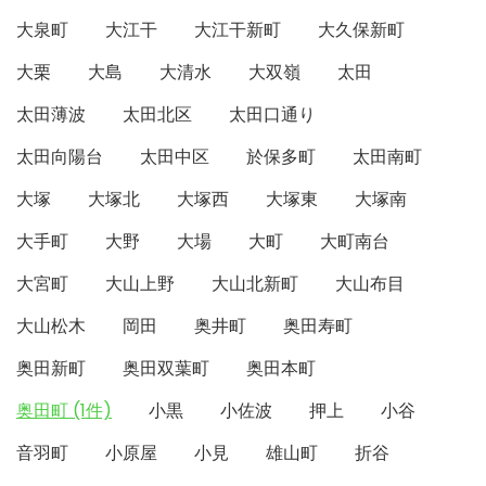
大泉町
大江干
大江干新町
大久保新町
大栗
大島
大清水
大双嶺
太田
太田薄波
太田北区
太田口通り
太田向陽台
太田中区
於保多町
太田南町
大塚
大塚北
大塚西
大塚東
大塚南
大手町
大野
大場
大町
大町南台
大宮町
大山上野
大山北新町
大山布目
大山松木
岡田
奥井町
奥田寿町
奥田新町
奥田双葉町
奥田本町
奥田町 (1件)
小黒
小佐波
押上
小谷
音羽町
小原屋
小見
雄山町
折谷