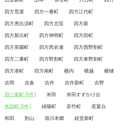
四方荒屋
四方一番町
四方江代町
四方恵比須町
四方北窪
四方新
四方新出町
四方神明町
四方田町
四方茶園町
四方西岩瀬
四方西野割町
四方二番町
四方野割町
四方東野割町
四方港町
四方南町
横内
横越
横樋
吉岡
吉倉
吉作
吉作新町
吉野
四ツ葉町 (1件)
米田
米田すずかけ台
米田町 (1件)
緑陽町
若竹町
若葉台
和田
割山
堀川本郷
経堂新町