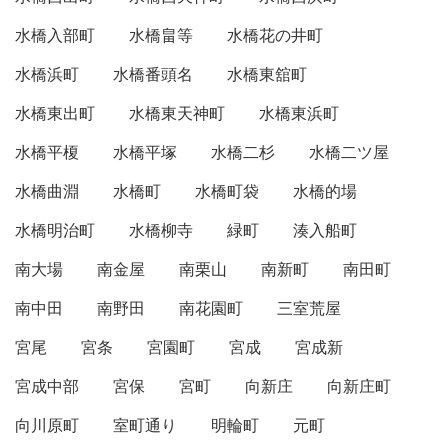
水橋入部町
水橋畠等
水橋花の井町
水橋浜町
水橋番頭名
水橋東舘町
水橋東出町
水橋東天神町
水橋東浜町
水橋平榎
水橋平塚
水橋二杉
水橋二ツ屋
水橋曲淵
水橋町
水橋町袋
水橋的場
水橋明治町
水橋柳寺
緑町
湊入船町
南大場
南金屋
南栗山
南新町
南田町
南中田
南野田
南花園町
三室荒屋
宮尾
宮条
宮園町
宮成
宮成新
宮成中部
宮保
宮町
向新庄
向新庄町
向川原町
室町通り
明輪町
元町