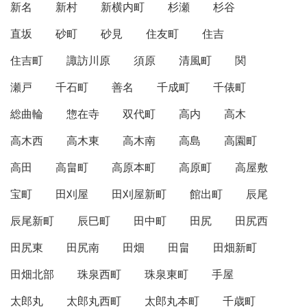
新名
新村
新横内町
杉瀬
杉谷
直坂
砂町
砂見
住友町
住吉
住吉町
諏訪川原
須原
清風町
関
瀬戸
千石町
善名
千成町
千俵町
総曲輪
惣在寺
双代町
高内
高木
高木西
高木東
高木南
高島
高園町
高田
高畠町
高原本町
高原町
高屋敷
宝町
田刈屋
田刈屋新町
館出町
辰尾
辰尾新町
辰巳町
田中町
田尻
田尻西
田尻東
田尻南
田畑
田畠
田畑新町
田畑北部
珠泉西町
珠泉東町
手屋
太郎丸
太郎丸西町
太郎丸本町
千歳町