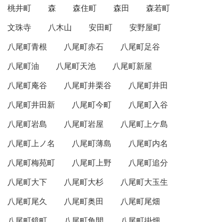
桃井町
森
森住町
森田
森若町
文珠寺
八木山
安田町
安野屋町
八尾町青根
八尾町赤石
八尾町足谷
八尾町油
八尾町天池
八尾町新屋
八尾町庵谷
八尾町井栗谷
八尾町井田
八尾町井田新
八尾町今町
八尾町入谷
八尾町岩島
八尾町岩屋
八尾町上ケ島
八尾町上ノ名
八尾町薄島
八尾町内名
八尾町梅苑町
八尾町上野
八尾町追分
八尾町大下
八尾町大杉
八尾町大玉生
八尾町尾久
八尾町奥田
八尾町尾畑
八尾町鏡町
八尾町角間
八尾町掛畑