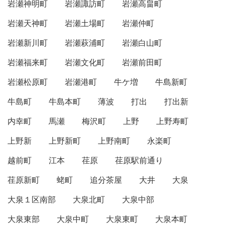
岩瀬神明町
岩瀬諏訪町
岩瀬高畠町
岩瀬天神町
岩瀬土場町
岩瀬仲町
岩瀬新川町
岩瀬萩浦町
岩瀬白山町
岩瀬福来町
岩瀬文化町
岩瀬前田町
岩瀬松原町
岩瀬港町
牛ケ増
牛島新町
牛島町
牛島本町
薄波
打出
打出新
内幸町
馬瀬
梅沢町
上野
上野寿町
上野新
上野新町
上野南町
永楽町
越前町
江本
荏原
荏原駅前通り
荏原新町
蛯町
追分茶屋
大井
大泉
大泉１区南部
大泉北町
大泉中部
大泉東部
大泉中町
大泉東町
大泉本町