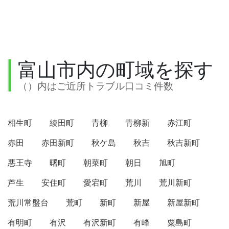
富山市内の町域を探す
（）内はご近所トラブル口コミ件数
相生町
綾田町
青柳
青柳新
赤江町
赤田
赤田新町
秋ケ島
秋吉
秋吉新町
悪王寺
曙町
朝菜町
朝日
旭町
芦生
安住町
愛宕町
荒川
荒川新町
荒川常盤台
荒町
新町
新屋
新屋新町
有明町
有沢
有沢新町
有峰
粟島町