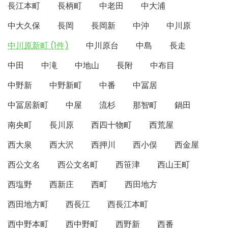
長江本町
長柄町
中老田
中大浦
中大久保
長岡
長岡新
中沖
中川原
中川原新町 (1件)
中川原台
中島
長走
中田
中滝
中地山
長附
中布目
中野新
中野新町
中番
中冨居
中冨居新町
中屋
流杉
那智町
鍋田
南央町
長川原
西四十物町
西荒屋
西大泉
西大沢
西押川
西小俣
西金屋
西公文名
西公文名町
西笹津
西山王町
西塩野
西新庄
西町
西田地方
西田地方町
西長江
西長江本町
西中野本町
西中野町
西野新
西番