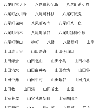
八尾町宮ノ下
八尾町茗ケ島
八尾町茗ケ原
八尾町妙川寺
八尾町村杉
八尾町滅鬼
八尾町保内
八尾町谷内
八尾町八十島
八尾町柚木
八尾町鼠谷
八尾町猟師ケ原
八尾町和山
柳町
八幡
八幡新町
山岸
山田赤目谷
山田居舟
山田今山田
山田鎌倉
山田北山
山田小島
山田小谷
山田清水
山田白井谷
山田宿坊
山田谷
山田中瀬
山田中村
山田鍋谷
山田沼又
山田牧
山田湯
山田若土
山室
山室荒屋
山室荒屋新町
山室向陽台
山室新町
山本
弥生町
八日町
四方