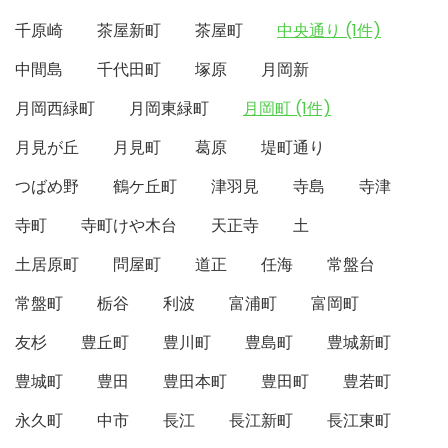
千原崎
茶屋新町
茶屋町
中央通り (1件)
中間島
千代田町
塚原
月岡新
月岡西緑町
月岡東緑町
月岡町 (1件)
月見が丘
月見町
葛原
堤町通り
つばめ野
鶴ケ丘町
津羽見
寺島
寺津
寺町
寺町けや木台
天正寺
土
土居原町
問屋町
道正
任海
常盤台
常盤町
栃谷
利波
富浦町
富岡町
友杉
豊丘町
豊川町
豊島町
豊城新町
豊城町
豊田
豊田本町
豊田町
豊若町
永久町
中市
長江
長江新町
長江東町