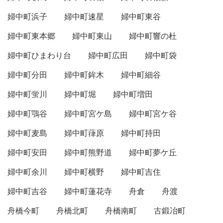
婦中町浜子
婦中町速星
婦中町東谷
婦中町東本郷
婦中町東山
婦中町響の杜
婦中町ひまわり台
婦中町広田
婦中町袋
婦中町分田
婦中町鉾木
婦中町細谷
婦中町蛍川
婦中町堀
婦中町増田
婦中町鶚谷
婦中町宮ケ島
婦中町宮ケ谷
婦中町麦島
婦中町葎原
婦中町持田
婦中町安田
婦中町熊野道
婦中町夢ケ丘
婦中町余川
婦中町横野
婦中町吉住
婦中町吉谷
婦中町蓮花寺
舟倉
舟渡
舟橋今町
舟橋北町
舟橋南町
古鍛冶町