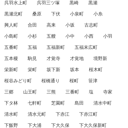
呉羽水上町
呉羽三ツ塚
黒崎
黒瀬
黒瀬北町
桑原
下伏
小泉町
小糸
興人町
合田
高来
小坂
古志町
小島町
小杉
五艘
小中
小西
小羽
五番町
五福
五福新町
五福末広町
五本榎
駒見
才覚寺
才覚地
境野新
栄新町
栄町
坂下新
坂本
桜木町
桜谷みどり町
桜橋通り
桜町
笹津
三郷
山王町
三熊
三番町
塩
寺家
下タ林
七軒町
芝園町
島田
清水中町
清水町
清水元町
下赤江
下赤江町
下飯野
下大浦
下大久保
下大久保新町