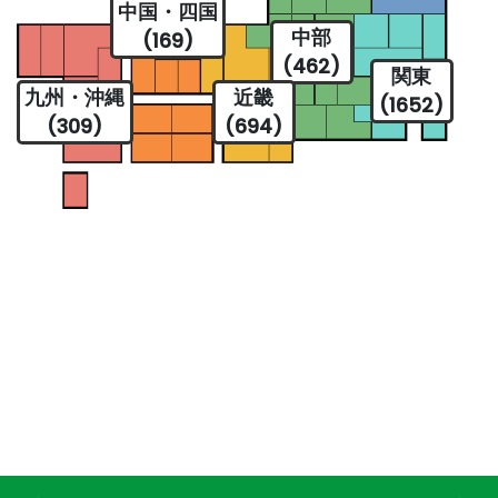
中国・四国
中部
(169)
(462)
関東
九州・沖縄
近畿
(1652)
(309)
(694)