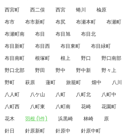
西宮町
西二俣
西宮
蜷川
楡原
布市
布市新町
布尻
布瀬本町
布瀬町
布瀬町南
布目
布目旭
布目北
布目新町
布目西
布目東町
布目緑町
布目南町
根塚町
根上
野口
野口南部
野口北部
野田
野中
野中新
野々上
野町
萩原
蓮町
旅籠町
畑中
八川
八人町
八ケ山
八町
八町北
八町中
八町西
八町東
八町南
花崎
花園町
花木
羽根 (1件)
浜黒崎
林崎
原
針日
針原新町
針原中
針原中町