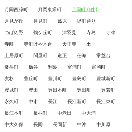
月岡西緑町
月岡東緑町
月岡町 (1件)
月見が丘
月見町
葛原
堤町通り
つばめ野
鶴ケ丘町
津羽見
寺島
寺津
寺町
寺町けや木台
天正寺
土
土居原町
問屋町
道正
任海
常盤台
常盤町
栃谷
利波
富浦町
富岡町
友杉
豊丘町
豊川町
豊島町
豊城新町
豊城町
豊田
豊田本町
豊田町
豊若町
永久町
中市
長江
長江新町
長江東町
長江本町
長柄町
中老田
中大浦
中大久保
長岡
長岡新
中沖
中川原