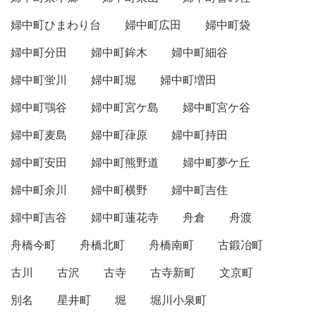
婦中町ひまわり台
婦中町広田
婦中町袋
婦中町分田
婦中町鉾木
婦中町細谷
婦中町蛍川
婦中町堀
婦中町増田
婦中町鶚谷
婦中町宮ケ島
婦中町宮ケ谷
婦中町麦島
婦中町葎原
婦中町持田
婦中町安田
婦中町熊野道
婦中町夢ケ丘
婦中町余川
婦中町横野
婦中町吉住
婦中町吉谷
婦中町蓮花寺
舟倉
舟渡
舟橋今町
舟橋北町
舟橋南町
古鍛冶町
古川
古沢
古寺
古寺新町
文京町
別名
星井町
堀
堀川小泉町