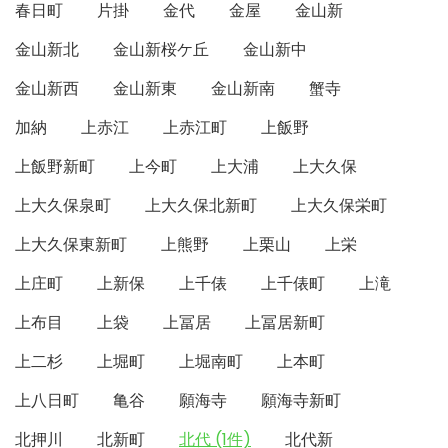
春日町
片掛
金代
金屋
金山新
金山新北
金山新桜ケ丘
金山新中
金山新西
金山新東
金山新南
蟹寺
加納
上赤江
上赤江町
上飯野
上飯野新町
上今町
上大浦
上大久保
上大久保泉町
上大久保北新町
上大久保栄町
上大久保東新町
上熊野
上栗山
上栄
上庄町
上新保
上千俵
上千俵町
上滝
上布目
上袋
上冨居
上冨居新町
上二杉
上堀町
上堀南町
上本町
上八日町
亀谷
願海寺
願海寺新町
北押川
北新町
北代 (1件)
北代新