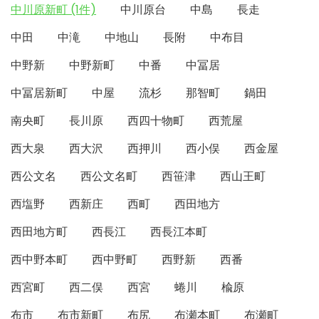
中川原新町 (1件)
中川原台
中島
長走
中田
中滝
中地山
長附
中布目
中野新
中野新町
中番
中冨居
中冨居新町
中屋
流杉
那智町
鍋田
南央町
長川原
西四十物町
西荒屋
西大泉
西大沢
西押川
西小俣
西金屋
西公文名
西公文名町
西笹津
西山王町
西塩野
西新庄
西町
西田地方
西田地方町
西長江
西長江本町
西中野本町
西中野町
西野新
西番
西宮町
西二俣
西宮
蜷川
楡原
布市
布市新町
布尻
布瀬本町
布瀬町