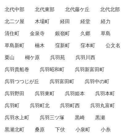
北代中部
北代東部
北代藤ケ丘
北代北部
北二ツ屋
木場町
経田
経堂
経力
清住町
金泉寺
銀嶺町
久郷
草島
草島新町
楠木
窪新町
窪本町
公文名
栗山
楜ケ原
呉羽苑
呉羽川西
呉羽貴船巻
呉羽昭和町
呉羽新富田町
呉羽つつじが丘
呉羽富田町
呉羽中の町
呉羽野田
呉羽東町
呉羽姫本
呉羽本町
呉羽町
呉羽町北
呉羽町西
呉羽丸富町
呉羽水上町
呉羽三ツ塚
黒崎
黒瀬
黒瀬北町
桑原
下伏
小泉町
小糸