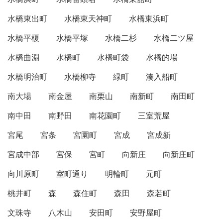
水橋東出町
水橋東天神町
水橋東浜町
水橋平榎
水橋平塚
水橋二杉
水橋二ツ屋
水橋曲淵
水橋町
水橋町袋
水橋的場
水橋明治町
水橋柳寺
緑町
湊入船町
南大場
南金屋
南栗山
南新町
南田町
南中田
南野田
南花園町
三室荒屋
宮尾
宮条
宮園町
宮成
宮成新
宮成中部
宮保
宮町
向新庄
向新庄町
向川原町
室町通り
明輪町
元町
桃井町
森
森住町
森田
森若町
文珠寺
八木山
安田町
安野屋町