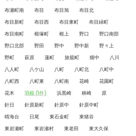
布瀬町南
布目
布目旭
布目北
布目新町
布目西
布目東町
布目緑町
布目南町
根塚町
根上
野口
野口南部
野口北部
野田
野中
野中新
野々上
野町
萩原
蓮町
旅籠町
畑中
八川
八人町
八ケ山
八町
八町北
八町中
八町西
八町東
八町南
花崎
花園町
花木
羽根 (1件)
浜黒崎
林崎
原
針日
針原新町
針原中
針原中町
晴海台
日尾
東石金町
東猪谷
東岩瀬町
東岩瀬村
東老田
東大久保