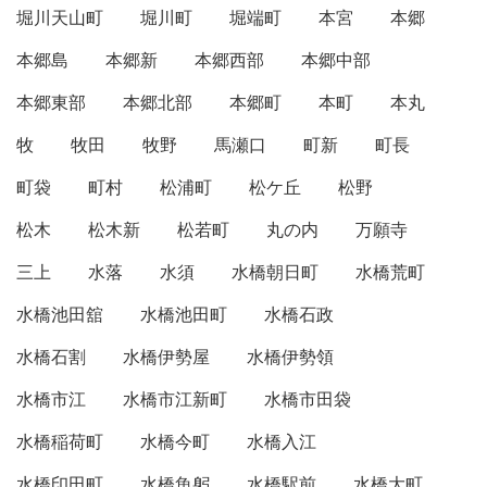
堀川天山町
堀川町
堀端町
本宮
本郷
本郷島
本郷新
本郷西部
本郷中部
本郷東部
本郷北部
本郷町
本町
本丸
牧
牧田
牧野
馬瀬口
町新
町長
町袋
町村
松浦町
松ケ丘
松野
松木
松木新
松若町
丸の内
万願寺
三上
水落
水須
水橋朝日町
水橋荒町
水橋池田舘
水橋池田町
水橋石政
水橋石割
水橋伊勢屋
水橋伊勢領
水橋市江
水橋市江新町
水橋市田袋
水橋稲荷町
水橋今町
水橋入江
水橋印田町
水橋魚躬
水橋駅前
水橋大町