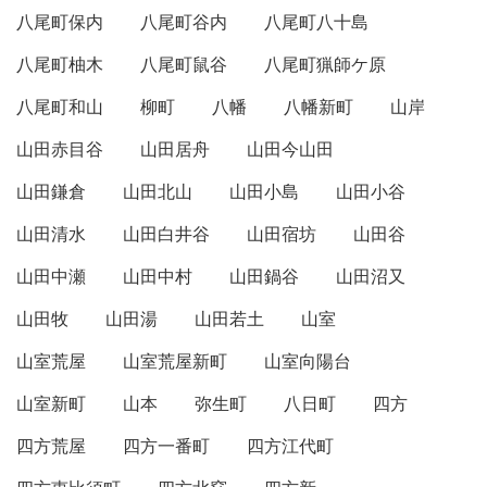
八尾町保内
八尾町谷内
八尾町八十島
八尾町柚木
八尾町鼠谷
八尾町猟師ケ原
八尾町和山
柳町
八幡
八幡新町
山岸
山田赤目谷
山田居舟
山田今山田
山田鎌倉
山田北山
山田小島
山田小谷
山田清水
山田白井谷
山田宿坊
山田谷
山田中瀬
山田中村
山田鍋谷
山田沼又
山田牧
山田湯
山田若土
山室
山室荒屋
山室荒屋新町
山室向陽台
山室新町
山本
弥生町
八日町
四方
四方荒屋
四方一番町
四方江代町