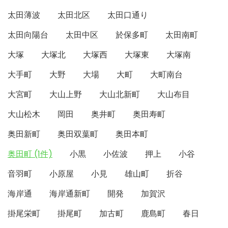
太田薄波
太田北区
太田口通り
太田向陽台
太田中区
於保多町
太田南町
大塚
大塚北
大塚西
大塚東
大塚南
大手町
大野
大場
大町
大町南台
大宮町
大山上野
大山北新町
大山布目
大山松木
岡田
奥井町
奥田寿町
奥田新町
奥田双葉町
奥田本町
奥田町 (1件)
小黒
小佐波
押上
小谷
音羽町
小原屋
小見
雄山町
折谷
海岸通
海岸通新町
開発
加賀沢
掛尾栄町
掛尾町
加古町
鹿島町
春日