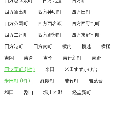
四方恵比須町
四方北窪
四方新
四方新出町
四方神明町
四方田町
四方茶園町
四方西岩瀬
四方西野割町
四方二番町
四方野割町
四方東野割町
四方港町
四方南町
横内
横越
横樋
吉岡
吉倉
吉作
吉作新町
吉野
四ツ葉町 (1件)
米田
米田すずかけ台
米田町 (1件)
緑陽町
若竹町
若葉台
和田
割山
堀川本郷
経堂新町