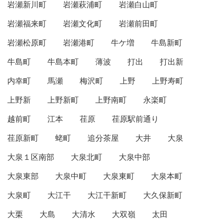
岩瀬新川町
岩瀬萩浦町
岩瀬白山町
岩瀬福来町
岩瀬文化町
岩瀬前田町
岩瀬松原町
岩瀬港町
牛ケ増
牛島新町
牛島町
牛島本町
薄波
打出
打出新
内幸町
馬瀬
梅沢町
上野
上野寿町
上野新
上野新町
上野南町
永楽町
越前町
江本
荏原
荏原駅前通り
荏原新町
蛯町
追分茶屋
大井
大泉
大泉１区南部
大泉北町
大泉中部
大泉東部
大泉中町
大泉東町
大泉本町
大泉町
大江干
大江干新町
大久保新町
大栗
大島
大清水
大双嶺
太田