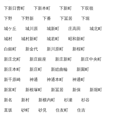
下新日曹町
下新本町
下新町
下双嶺
下野
下野新
下番
下冨居
下堀
城ケ丘
城川原
城新町
庄高田
城北町
城村
城村新町
城若町
昭和新町
白銀町
新金代
新川原町
新桜町
新庄北町
新庄銀座
新庄新町
新庄中央町
新庄本町
新庄町
新総曲輪
新園町
新千原崎
神通
神通本町
神通町
新富町
新根塚町
新冨居
新保
新堀町
新名
新村
新横内町
杉瀬
杉谷
直坂
砂町
砂見
住友町
住吉