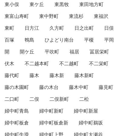
東小俣
東ケ丘
東黒牧
東田地方町
東富山寿町
東中野町
東流杉
東福沢
東町
日方江
久方町
日之出町
日俣
百塚
鵯島
ひよどり南台
平榎
平岡
開
開ケ丘
平吹町
福居
冨居栄町
伏木
不二越本町
不二越町
不二栄町
藤代町
藤木
藤木新
藤木新町
藤の木園町
藤の木台
藤木中町
藤見町
二口町
二俣
二俣新町
二松
婦中町青島
婦中町新町
婦中町新屋
婦中町板倉
婦中町板倉新
婦中町鵜坂
婦中町牛滑
婦中町上野
婦中町大瀬谷