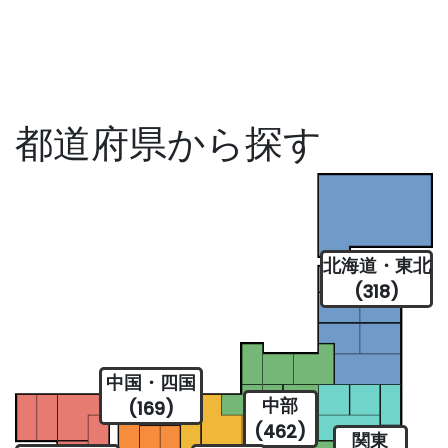
都道府県から探す
北海道・東北
(318)
中国・四国
中部
(169)
(462)
関東