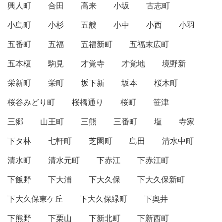
興人町
合田
高来
小坂
古志町
小島町
小杉
五艘
小中
小西
小羽
五番町
五福
五福新町
五福末広町
五本榎
駒見
才覚寺
才覚地
境野新
栄新町
栄町
坂下新
坂本
桜木町
桜谷みどり町
桜橋通り
桜町
笹津
三郷
山王町
三熊
三番町
塩
寺家
下タ林
七軒町
芝園町
島田
清水中町
清水町
清水元町
下赤江
下赤江町
下飯野
下大浦
下大久保
下大久保新町
下大久保東ケ丘
下大久保緑町
下奥井
下熊野
下栗山
下新北町
下新西町