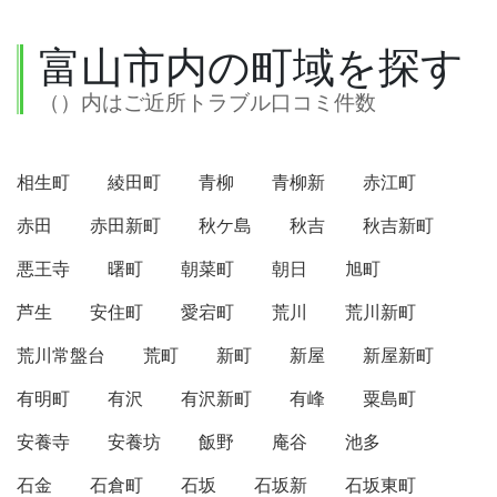
富山市内の町域を探す
（）内はご近所トラブル口コミ件数
相生町
綾田町
青柳
青柳新
赤江町
赤田
赤田新町
秋ケ島
秋吉
秋吉新町
悪王寺
曙町
朝菜町
朝日
旭町
芦生
安住町
愛宕町
荒川
荒川新町
荒川常盤台
荒町
新町
新屋
新屋新町
有明町
有沢
有沢新町
有峰
粟島町
安養寺
安養坊
飯野
庵谷
池多
石金
石倉町
石坂
石坂新
石坂東町