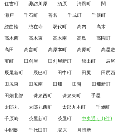
住吉町
諏訪川原
須原
清風町
関
瀬戸
千石町
善名
千成町
千俵町
総曲輪
惣在寺
双代町
高内
高木
高木西
高木東
高木南
高島
高園町
高田
高畠町
高原本町
高原町
高屋敷
宝町
田刈屋
田刈屋新町
館出町
辰尾
辰尾新町
辰巳町
田中町
田尻
田尻西
田尻東
田尻南
田畑
田畠
田畑新町
田畑北部
珠泉西町
珠泉東町
手屋
太郎丸
太郎丸西町
太郎丸本町
千歳町
千原崎
茶屋新町
茶屋町
中央通り (1件)
中間島
千代田町
塚原
月岡新