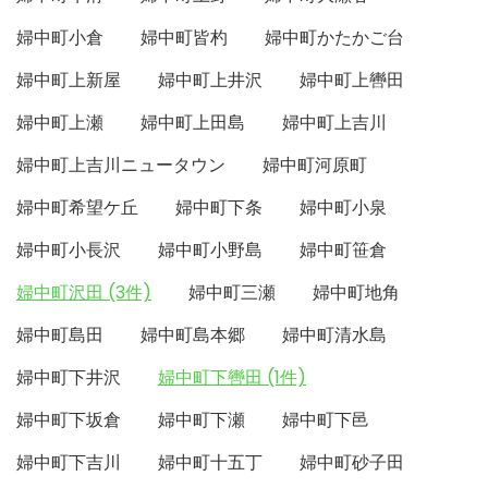
婦中町小倉
婦中町皆杓
婦中町かたかご台
婦中町上新屋
婦中町上井沢
婦中町上轡田
婦中町上瀬
婦中町上田島
婦中町上吉川
婦中町上吉川ニュータウン
婦中町河原町
婦中町希望ケ丘
婦中町下条
婦中町小泉
婦中町小長沢
婦中町小野島
婦中町笹倉
婦中町沢田 (3件)
婦中町三瀬
婦中町地角
婦中町島田
婦中町島本郷
婦中町清水島
婦中町下井沢
婦中町下轡田 (1件)
婦中町下坂倉
婦中町下瀬
婦中町下邑
婦中町下吉川
婦中町十五丁
婦中町砂子田