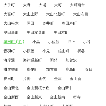
大手町
大野
大場
大町
大町南台
大宮町
大山上野
大山北新町
大山布目
大山松木
岡田
奥井町
奥田寿町
奥田新町
奥田双葉町
奥田本町
奥田町 (1件)
小黒
小佐波
押上
小谷
音羽町
小原屋
小見
雄山町
折谷
海岸通
海岸通新町
開発
加賀沢
掛尾栄町
掛尾町
加古町
鹿島町
春日
春日町
片掛
金代
金屋
金山新
金山新北
金山新桜ケ丘
金山新中
金山新西
金山新東
金山新南
蟹寺