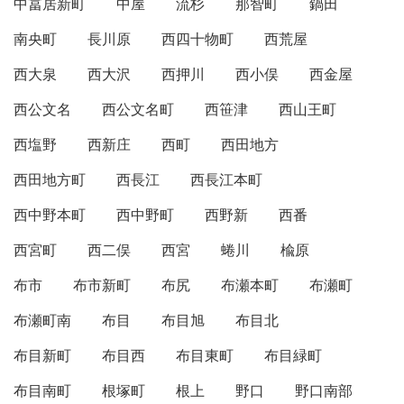
中冨居新町
中屋
流杉
那智町
鍋田
南央町
長川原
西四十物町
西荒屋
西大泉
西大沢
西押川
西小俣
西金屋
西公文名
西公文名町
西笹津
西山王町
西塩野
西新庄
西町
西田地方
西田地方町
西長江
西長江本町
西中野本町
西中野町
西野新
西番
西宮町
西二俣
西宮
蜷川
楡原
布市
布市新町
布尻
布瀬本町
布瀬町
布瀬町南
布目
布目旭
布目北
布目新町
布目西
布目東町
布目緑町
布目南町
根塚町
根上
野口
野口南部