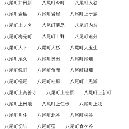
八尾町井田新
八尾町今町
八尾町入谷
八尾町岩島
八尾町岩屋
八尾町上ケ島
八尾町上ノ名
八尾町薄島
八尾町内名
八尾町梅苑町
八尾町上野
八尾町追分
八尾町大下
八尾町大杉
八尾町大玉生
八尾町尾久
八尾町奥田
八尾町尾畑
八尾町鏡町
八尾町角間
八尾町掛畑
八尾町樫尾
八尾町桂原
八尾町上黒瀬
八尾町上高善寺
八尾町上笹原
八尾町上新町
八尾町上田池
八尾町上仁歩
八尾町上牧
八尾町川住
八尾町北谷
八尾町桐谷
八尾町切詰
八尾町窪
八尾町倉ケ谷