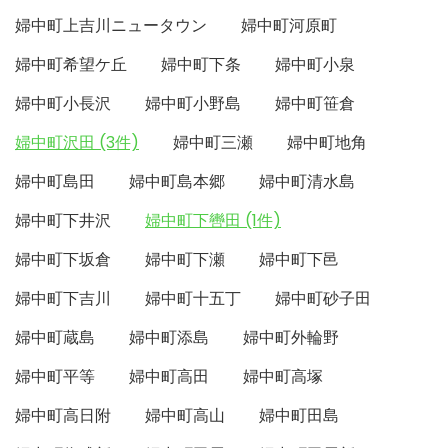
婦中町上吉川ニュータウン
婦中町河原町
婦中町希望ケ丘
婦中町下条
婦中町小泉
婦中町小長沢
婦中町小野島
婦中町笹倉
婦中町沢田 (3件)
婦中町三瀬
婦中町地角
婦中町島田
婦中町島本郷
婦中町清水島
婦中町下井沢
婦中町下轡田 (1件)
婦中町下坂倉
婦中町下瀬
婦中町下邑
婦中町下吉川
婦中町十五丁
婦中町砂子田
婦中町蔵島
婦中町添島
婦中町外輪野
婦中町平等
婦中町高田
婦中町高塚
婦中町高日附
婦中町高山
婦中町田島