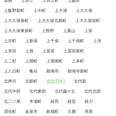
加納
上赤江
上赤江町
上飯野
上飯野新町
上今町
上大浦
上大久保
上大久保泉町
上大久保北新町
上大久保栄町
上大久保東新町
上熊野
上栗山
上栄
上庄町
上新保
上千俵
上千俵町
上滝
上布目
上袋
上冨居
上冨居新町
上二杉
上堀町
上堀南町
上本町
上八日町
亀谷
願海寺
願海寺新町
北押川
北新町
北代 (1件)
北代新
北代中部
北代東部
北代藤ケ丘
北代北部
北二ツ屋
木場町
経田
経堂
経力
清住町
金泉寺
銀嶺町
久郷
草島