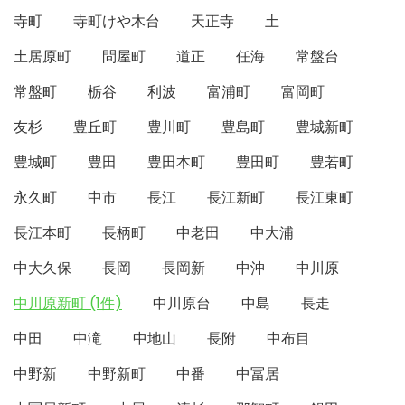
寺町
寺町けや木台
天正寺
土
土居原町
問屋町
道正
任海
常盤台
常盤町
栃谷
利波
富浦町
富岡町
友杉
豊丘町
豊川町
豊島町
豊城新町
豊城町
豊田
豊田本町
豊田町
豊若町
永久町
中市
長江
長江新町
長江東町
長江本町
長柄町
中老田
中大浦
中大久保
長岡
長岡新
中沖
中川原
中川原新町 (1件)
中川原台
中島
長走
中田
中滝
中地山
長附
中布目
中野新
中野新町
中番
中冨居