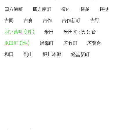
四方港町
四方南町
横内
横越
横樋
吉岡
吉倉
吉作
吉作新町
吉野
四ツ葉町 (1件)
米田
米田すずかけ台
米田町 (1件)
緑陽町
若竹町
若葉台
和田
割山
堀川本郷
経堂新町