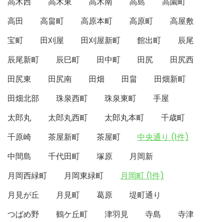
高木西
高木東
高木南
高島
高園町
高田
高畠町
高原本町
高原町
高屋敷
宝町
田刈屋
田刈屋新町
館出町
辰尾
辰尾新町
辰巳町
田中町
田尻
田尻西
田尻東
田尻南
田畑
田畠
田畑新町
田畑北部
珠泉西町
珠泉東町
手屋
太郎丸
太郎丸西町
太郎丸本町
千歳町
千原崎
茶屋新町
茶屋町
中央通り (1件)
中間島
千代田町
塚原
月岡新
月岡西緑町
月岡東緑町
月岡町 (1件)
月見が丘
月見町
葛原
堤町通り
つばめ野
鶴ケ丘町
津羽見
寺島
寺津