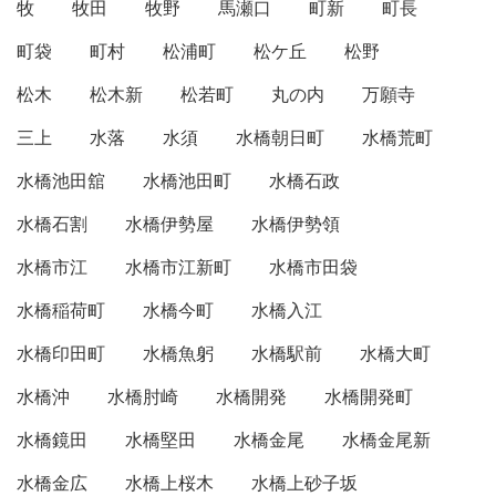
牧
牧田
牧野
馬瀬口
町新
町長
町袋
町村
松浦町
松ケ丘
松野
松木
松木新
松若町
丸の内
万願寺
三上
水落
水須
水橋朝日町
水橋荒町
水橋池田舘
水橋池田町
水橋石政
水橋石割
水橋伊勢屋
水橋伊勢領
水橋市江
水橋市江新町
水橋市田袋
水橋稲荷町
水橋今町
水橋入江
水橋印田町
水橋魚躬
水橋駅前
水橋大町
水橋沖
水橋肘崎
水橋開発
水橋開発町
水橋鏡田
水橋堅田
水橋金尾
水橋金尾新
水橋金広
水橋上桜木
水橋上砂子坂