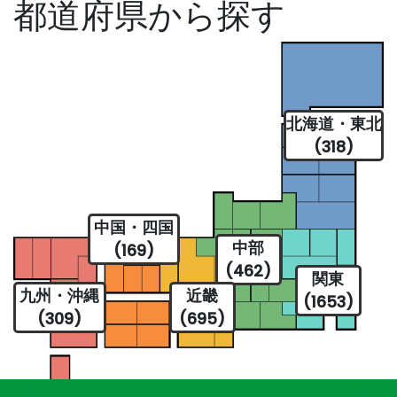
都道府県から探す
北海道・東北
(318)
中国・四国
中部
(169)
(462)
関東
九州・沖縄
近畿
(1653)
(309)
(695)