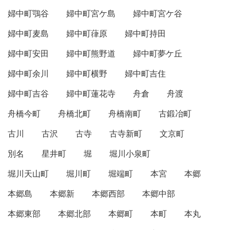
婦中町鶚谷
婦中町宮ケ島
婦中町宮ケ谷
婦中町麦島
婦中町葎原
婦中町持田
婦中町安田
婦中町熊野道
婦中町夢ケ丘
婦中町余川
婦中町横野
婦中町吉住
婦中町吉谷
婦中町蓮花寺
舟倉
舟渡
舟橋今町
舟橋北町
舟橋南町
古鍛冶町
古川
古沢
古寺
古寺新町
文京町
別名
星井町
堀
堀川小泉町
堀川天山町
堀川町
堀端町
本宮
本郷
本郷島
本郷新
本郷西部
本郷中部
本郷東部
本郷北部
本郷町
本町
本丸