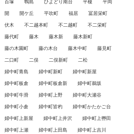
百塚
鵯島
ひよどり南台
平榎
平岡
開
開ケ丘
平吹町
福居
冨居栄町
伏木
不二越本町
不二越町
不二栄町
藤代町
藤木
藤木新
藤木新町
藤の木園町
藤の木台
藤木中町
藤見町
二口町
二俣
二俣新町
二松
婦中町青島
婦中町新町
婦中町新屋
婦中町板倉
婦中町板倉新
婦中町鵜坂
婦中町牛滑
婦中町上野
婦中町大瀬谷
婦中町小倉
婦中町皆杓
婦中町かたかご台
婦中町上新屋
婦中町上井沢
婦中町上轡田
婦中町上瀬
婦中町上田島
婦中町上吉川