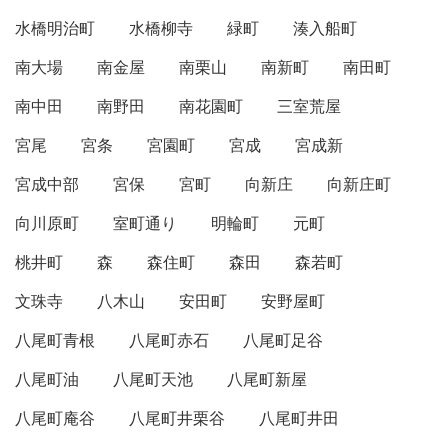
水橋明治町
水橋柳寺
緑町
湊入船町
南大場
南金屋
南栗山
南新町
南田町
南中田
南野田
南花園町
三室荒屋
宮尾
宮条
宮園町
宮成
宮成新
宮成中部
宮保
宮町
向新庄
向新庄町
向川原町
室町通り
明輪町
元町
桃井町
森
森住町
森田
森若町
文珠寺
八木山
安田町
安野屋町
八尾町青根
八尾町赤石
八尾町足谷
八尾町油
八尾町天池
八尾町新屋
八尾町庵谷
八尾町井栗谷
八尾町井田