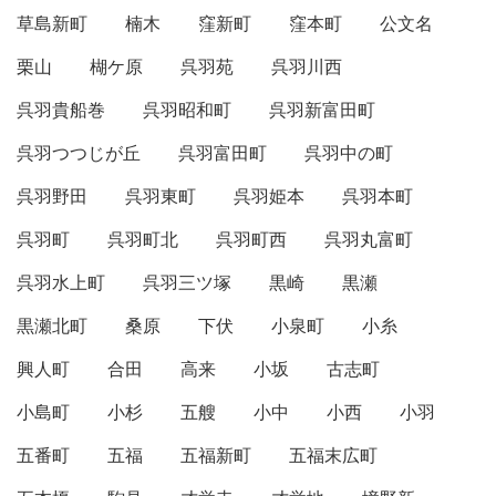
草島新町
楠木
窪新町
窪本町
公文名
栗山
楜ケ原
呉羽苑
呉羽川西
呉羽貴船巻
呉羽昭和町
呉羽新富田町
呉羽つつじが丘
呉羽富田町
呉羽中の町
呉羽野田
呉羽東町
呉羽姫本
呉羽本町
呉羽町
呉羽町北
呉羽町西
呉羽丸富町
呉羽水上町
呉羽三ツ塚
黒崎
黒瀬
黒瀬北町
桑原
下伏
小泉町
小糸
興人町
合田
高来
小坂
古志町
小島町
小杉
五艘
小中
小西
小羽
五番町
五福
五福新町
五福末広町