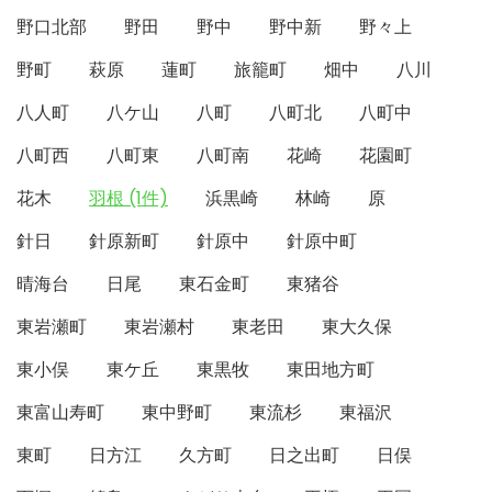
野口北部
野田
野中
野中新
野々上
野町
萩原
蓮町
旅籠町
畑中
八川
八人町
八ケ山
八町
八町北
八町中
八町西
八町東
八町南
花崎
花園町
花木
羽根 (1件)
浜黒崎
林崎
原
針日
針原新町
針原中
針原中町
晴海台
日尾
東石金町
東猪谷
東岩瀬町
東岩瀬村
東老田
東大久保
東小俣
東ケ丘
東黒牧
東田地方町
東富山寿町
東中野町
東流杉
東福沢
東町
日方江
久方町
日之出町
日俣