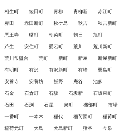
相生町
綾田町
青柳
青柳新
赤江町
赤田
赤田新町
秋ケ島
秋吉
秋吉新町
悪王寺
曙町
朝菜町
朝日
旭町
芦生
安住町
愛宕町
荒川
荒川新町
荒川常盤台
荒町
新町
新屋
新屋新町
有明町
有沢
有沢新町
有峰
粟島町
安養寺
安養坊
飯野
庵谷
池多
石金
石倉町
石坂
石坂新
石坂東町
石田
石渕
石屋
泉町
磯部町
市場
一番町
一本木
稲代
稲荷園町
稲荷町
稲荷元町
犬島
犬島新町
猪谷
今泉