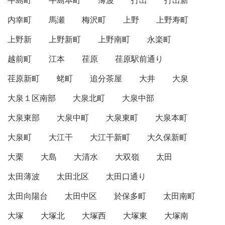
牛島町
牛島本町
薄波
打出
打出新
内幸町
馬瀬
梅沢町
上野
上野寿町
上野新
上野新町
上野南町
永楽町
越前町
江本
荏原
荏原駅前通り
荏原新町
蛯町
追分茶屋
大井
大泉
大泉１区南部
大泉北町
大泉中部
大泉東部
大泉中町
大泉東町
大泉本町
大泉町
大江干
大江干新町
大久保新町
大栗
大島
大清水
大双嶺
太田
太田薄波
太田北区
太田口通り
太田向陽台
太田中区
於保多町
太田南町
大塚
大塚北
大塚西
大塚東
大塚南