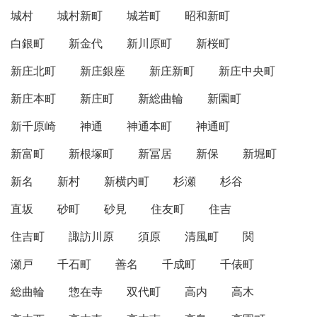
城村
城村新町
城若町
昭和新町
白銀町
新金代
新川原町
新桜町
新庄北町
新庄銀座
新庄新町
新庄中央町
新庄本町
新庄町
新総曲輪
新園町
新千原崎
神通
神通本町
神通町
新富町
新根塚町
新冨居
新保
新堀町
新名
新村
新横内町
杉瀬
杉谷
直坂
砂町
砂見
住友町
住吉
住吉町
諏訪川原
須原
清風町
関
瀬戸
千石町
善名
千成町
千俵町
総曲輪
惣在寺
双代町
高内
高木