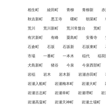
相生町
綾田町
青柳
青柳新
赤
秋吉新町
悪王寺
曙町
朝菜町
荒川
荒川新町
荒川常盤台
荒町
有沢新町
有峰
粟島町
安養寺
石倉町
石坂
石坂新
石坂東町
市場
一番町
一本木
稲代
稲荷
犬島新町
猪谷
今泉
今泉西部町
岩稲
岩木
岩木新
岩瀬赤田町
岩瀬入船町
岩瀬梅本町
岩瀬大町
岩瀬古志町
岩瀬幸町
岩瀬堺町
岩
岩瀬高畠町
岩瀬天神町
岩瀬土場町