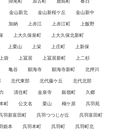
掛尾町
加古町
鹿島町
春日
金山新北
金山新桜ケ丘
金山新中
加納
上赤江
上赤江町
上飯野
保
上大久保泉町
上大久保北新町
上栗山
上栄
上庄町
上新保
上袋
上冨居
上冨居新町
上二杉
亀谷
願海寺
願海寺新町
北押川
部
北代東部
北代藤ケ丘
北代北部
力
清住町
金泉寺
銀嶺町
久郷
本町
公文名
栗山
楜ケ原
呉羽苑
呉羽新富田町
呉羽つつじが丘
呉羽富田町
羽姫本
呉羽本町
呉羽町
呉羽町北