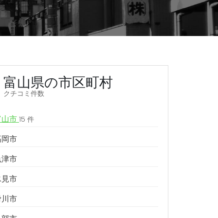
富山県の市区町村
クチコミ件数
富山市
15 件
高岡市
魚津市
氷見市
滑川市