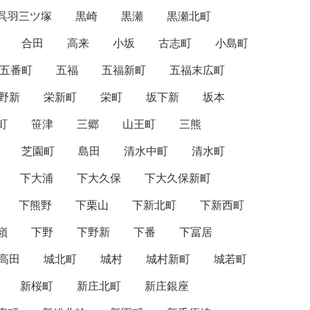
呉羽三ツ塚
黒崎
黒瀬
黒瀬北町
合田
高来
小坂
古志町
小島町
五番町
五福
五福新町
五福末広町
野新
栄新町
栄町
坂下新
坂本
町
笹津
三郷
山王町
三熊
芝園町
島田
清水中町
清水町
下大浦
下大久保
下大久保新町
下熊野
下栗山
下新北町
下新西町
嶺
下野
下野新
下番
下冨居
高田
城北町
城村
城村新町
城若町
新桜町
新庄北町
新庄銀座