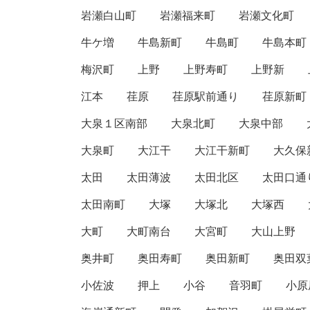
岩瀬白山町
岩瀬福来町
岩瀬文化町
牛ケ増
牛島新町
牛島町
牛島本町
梅沢町
上野
上野寿町
上野新
江本
荏原
荏原駅前通り
荏原新町
大泉１区南部
大泉北町
大泉中部
大泉町
大江干
大江干新町
大久保
太田
太田薄波
太田北区
太田口通
太田南町
大塚
大塚北
大塚西
大町
大町南台
大宮町
大山上野
奥井町
奥田寿町
奥田新町
奥田双
小佐波
押上
小谷
音羽町
小原