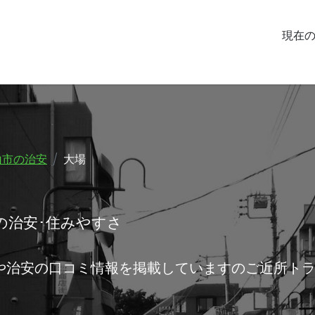
現在
山市の治安
大場
の治安･住みやすさ
や治安の口コミ情報を掲載していますのご近所ト