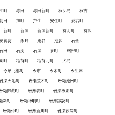
江町
赤田
赤田新町
秋ケ島
秋吉
朝日
旭町
芦生
安住町
愛宕町
新町
新屋
新屋新町
有明町
有沢
安養坊
飯野
庵谷
池多
石金
石田
石渕
石屋
泉町
磯部町
園町
稲荷町
稲荷元町
犬島
今泉北部町
今市
今木町
今生津
岩瀬天池町
岩瀬荒木町
岩瀬池田町
岩瀬御蔵町
岩瀬表町
岩瀬祇園町
瀬新町
岩瀬神明町
岩瀬諏訪町
岩瀬仲町
岩瀬新川町
岩瀬萩浦町