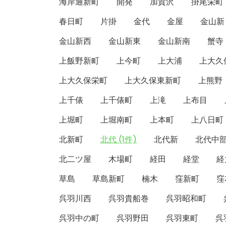
海岸通新町
開発
加賀沢
掛尾栄町
春日町
片掛
金代
金屋
金山新
金山新西
金山新東
金山新南
蟹寺
上飯野新町
上今町
上大浦
上大久
上大久保栄町
上大久保東新町
上熊野
上千俵
上千俵町
上滝
上布目
上堀町
上堀南町
上本町
上八日町
北新町
北代 (1件)
北代新
北代中
北二ツ屋
木場町
経田
経堂
経
草島
草島新町
楠木
窪新町
窪
呉羽川西
呉羽貴船巻
呉羽昭和町
呉羽中の町
呉羽野田
呉羽東町
呉