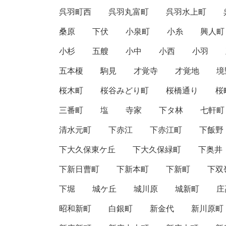
呉羽町西
呉羽丸富町
呉羽水上町
桑原
下伏
小泉町
小糸
興人町
小杉
五艘
小中
小西
小羽
五本榎
駒見
才覚寺
才覚地
境
桜木町
桜谷みどり町
桜橋通り
桜
三番町
塩
寺家
下タ林
七軒町
清水元町
下赤江
下赤江町
下飯野
下大久保東ケ丘
下大久保緑町
下奥井
下新日曹町
下新本町
下新町
下双
下堀
城ケ丘
城川原
城新町
庄
昭和新町
白銀町
新金代
新川原町