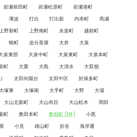
岩瀬前田町
岩瀬松原町
岩瀬港町
薄波
打出
打出新
内幸町
馬瀬
上野新町
上野南町
永楽町
越前町
蛯町
追分茶屋
大井
大泉
大泉東部
大泉中町
大泉東町
大泉本町
新町
大栗
大島
大清水
大双嶺
り
太田向陽台
太田中区
於保多町
大塚東
大塚南
大手町
大野
大場
大山北新町
大山布目
大山松木
岡田
葉町
奥田本町
奥田町 (1件)
小黒
屋
小見
雄山町
折谷
海岸通