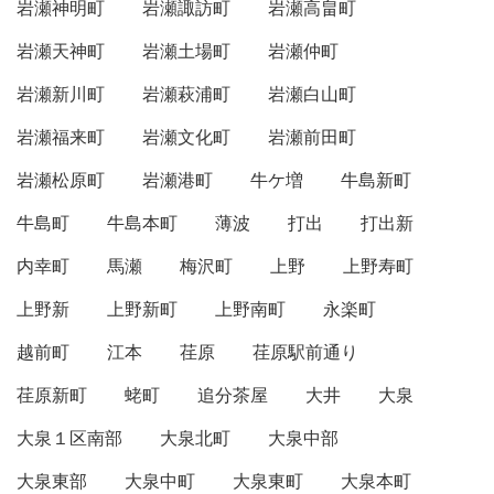
岩瀬神明町
岩瀬諏訪町
岩瀬高畠町
岩瀬天神町
岩瀬土場町
岩瀬仲町
岩瀬新川町
岩瀬萩浦町
岩瀬白山町
岩瀬福来町
岩瀬文化町
岩瀬前田町
岩瀬松原町
岩瀬港町
牛ケ増
牛島新町
牛島町
牛島本町
薄波
打出
打出新
内幸町
馬瀬
梅沢町
上野
上野寿町
上野新
上野新町
上野南町
永楽町
越前町
江本
荏原
荏原駅前通り
荏原新町
蛯町
追分茶屋
大井
大泉
大泉１区南部
大泉北町
大泉中部
大泉東部
大泉中町
大泉東町
大泉本町