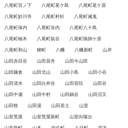
八尾町宮ノ下
八尾町茗ケ島
八尾町茗ケ原
八尾町妙川寺
八尾町村杉
八尾町滅鬼
八尾町保内
八尾町谷内
八尾町八十島
八尾町柚木
八尾町鼠谷
八尾町猟師ケ原
八尾町和山
柳町
八幡
八幡新町
山岸
山田赤目谷
山田居舟
山田今山田
山田鎌倉
山田北山
山田小島
山田小谷
山田清水
山田白井谷
山田宿坊
山田谷
山田中瀬
山田中村
山田鍋谷
山田沼又
山田牧
山田湯
山田若土
山室
山室荒屋
山室荒屋新町
山室向陽台
山室新町
山本
弥生町
八日町
四方