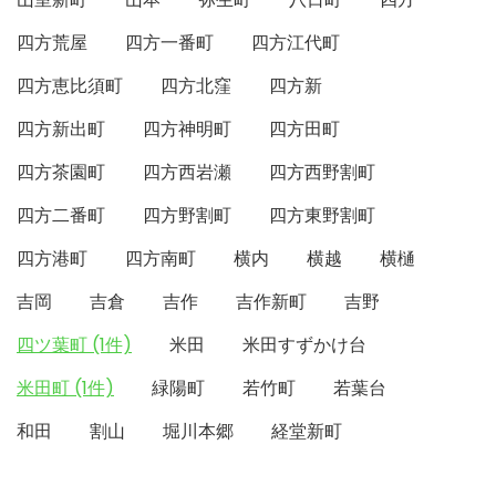
四方荒屋
四方一番町
四方江代町
四方恵比須町
四方北窪
四方新
四方新出町
四方神明町
四方田町
四方茶園町
四方西岩瀬
四方西野割町
四方二番町
四方野割町
四方東野割町
四方港町
四方南町
横内
横越
横樋
吉岡
吉倉
吉作
吉作新町
吉野
四ツ葉町 (1件)
米田
米田すずかけ台
米田町 (1件)
緑陽町
若竹町
若葉台
和田
割山
堀川本郷
経堂新町