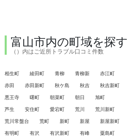
富山市内の町域を探す
（）内はご近所トラブル口コミ件数
相生町
綾田町
青柳
青柳新
赤江町
赤田
赤田新町
秋ケ島
秋吉
秋吉新町
悪王寺
曙町
朝菜町
朝日
旭町
芦生
安住町
愛宕町
荒川
荒川新町
荒川常盤台
荒町
新町
新屋
新屋新町
有明町
有沢
有沢新町
有峰
粟島町