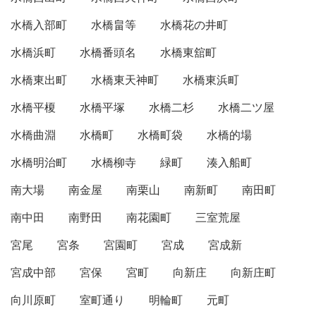
水橋入部町
水橋畠等
水橋花の井町
水橋浜町
水橋番頭名
水橋東舘町
水橋東出町
水橋東天神町
水橋東浜町
水橋平榎
水橋平塚
水橋二杉
水橋二ツ屋
水橋曲淵
水橋町
水橋町袋
水橋的場
水橋明治町
水橋柳寺
緑町
湊入船町
南大場
南金屋
南栗山
南新町
南田町
南中田
南野田
南花園町
三室荒屋
宮尾
宮条
宮園町
宮成
宮成新
宮成中部
宮保
宮町
向新庄
向新庄町
向川原町
室町通り
明輪町
元町