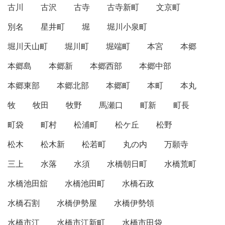
古川
古沢
古寺
古寺新町
文京町
別名
星井町
堀
堀川小泉町
堀川天山町
堀川町
堀端町
本宮
本郷
本郷島
本郷新
本郷西部
本郷中部
本郷東部
本郷北部
本郷町
本町
本丸
牧
牧田
牧野
馬瀬口
町新
町長
町袋
町村
松浦町
松ケ丘
松野
松木
松木新
松若町
丸の内
万願寺
三上
水落
水須
水橋朝日町
水橋荒町
水橋池田舘
水橋池田町
水橋石政
水橋石割
水橋伊勢屋
水橋伊勢領
水橋市江
水橋市江新町
水橋市田袋