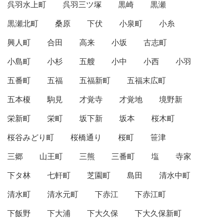
呉羽水上町
呉羽三ツ塚
黒崎
黒瀬
黒瀬北町
桑原
下伏
小泉町
小糸
興人町
合田
高来
小坂
古志町
小島町
小杉
五艘
小中
小西
小羽
五番町
五福
五福新町
五福末広町
五本榎
駒見
才覚寺
才覚地
境野新
栄新町
栄町
坂下新
坂本
桜木町
桜谷みどり町
桜橋通り
桜町
笹津
三郷
山王町
三熊
三番町
塩
寺家
下タ林
七軒町
芝園町
島田
清水中町
清水町
清水元町
下赤江
下赤江町
下飯野
下大浦
下大久保
下大久保新町