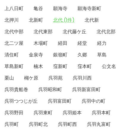
上八日町
亀谷
願海寺
願海寺新町
北押川
北新町
北代 (1件)
北代新
北代中部
北代東部
北代藤ケ丘
北代北部
北二ツ屋
木場町
経田
経堂
経力
清住町
金泉寺
銀嶺町
久郷
草島
草島新町
楠木
窪新町
窪本町
公文名
栗山
楜ケ原
呉羽苑
呉羽川西
呉羽貴船巻
呉羽昭和町
呉羽新富田町
呉羽つつじが丘
呉羽富田町
呉羽中の町
呉羽野田
呉羽東町
呉羽姫本
呉羽本町
呉羽町
呉羽町北
呉羽町西
呉羽丸富町