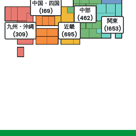
中国・四国
中部
(169)
(462)
関東
九州・沖縄
近畿
(1653)
(309)
(695)