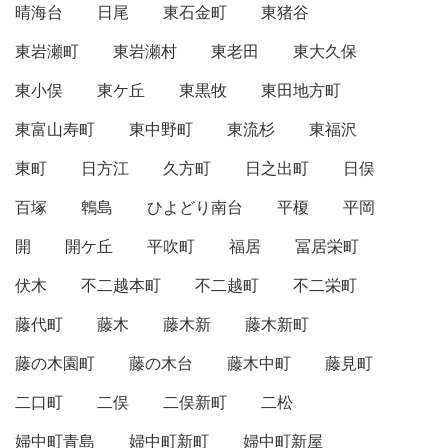
晴海台
日尾
東石金町
東猪谷
東岩瀬町
東岩瀬村
東老田
東大久保
東小俣
東ケ丘
東黒牧
東田地方町
東富山寿町
東中野町
東流杉
東福沢
東町
日方江
久方町
日之出町
日俣
百塚
鵯島
ひよどり南台
平榎
平岡
開
開ケ丘
平吹町
福居
冨居栄町
伏木
不二越本町
不二越町
不二栄町
藤代町
藤木
藤木新
藤木新町
藤の木園町
藤の木台
藤木中町
藤見町
二口町
二俣
二俣新町
二松
婦中町青島
婦中町新町
婦中町新屋