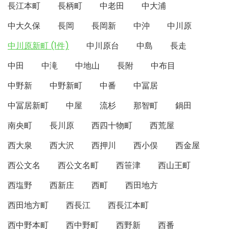
長江本町
長柄町
中老田
中大浦
中大久保
長岡
長岡新
中沖
中川原
中川原新町 (1件)
中川原台
中島
長走
中田
中滝
中地山
長附
中布目
中野新
中野新町
中番
中冨居
中冨居新町
中屋
流杉
那智町
鍋田
南央町
長川原
西四十物町
西荒屋
西大泉
西大沢
西押川
西小俣
西金屋
西公文名
西公文名町
西笹津
西山王町
西塩野
西新庄
西町
西田地方
西田地方町
西長江
西長江本町
西中野本町
西中野町
西野新
西番