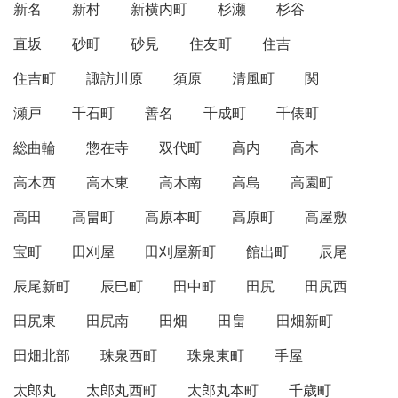
新名
新村
新横内町
杉瀬
杉谷
直坂
砂町
砂見
住友町
住吉
住吉町
諏訪川原
須原
清風町
関
瀬戸
千石町
善名
千成町
千俵町
総曲輪
惣在寺
双代町
高内
高木
高木西
高木東
高木南
高島
高園町
高田
高畠町
高原本町
高原町
高屋敷
宝町
田刈屋
田刈屋新町
館出町
辰尾
辰尾新町
辰巳町
田中町
田尻
田尻西
田尻東
田尻南
田畑
田畠
田畑新町
田畑北部
珠泉西町
珠泉東町
手屋
太郎丸
太郎丸西町
太郎丸本町
千歳町