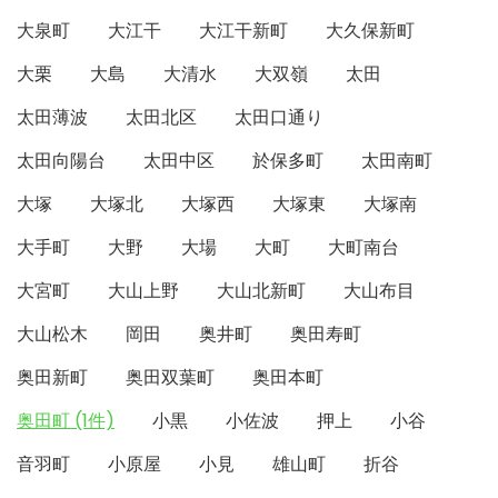
大泉町
大江干
大江干新町
大久保新町
大栗
大島
大清水
大双嶺
太田
太田薄波
太田北区
太田口通り
太田向陽台
太田中区
於保多町
太田南町
大塚
大塚北
大塚西
大塚東
大塚南
大手町
大野
大場
大町
大町南台
大宮町
大山上野
大山北新町
大山布目
大山松木
岡田
奥井町
奥田寿町
奥田新町
奥田双葉町
奥田本町
奥田町 (1件)
小黒
小佐波
押上
小谷
音羽町
小原屋
小見
雄山町
折谷