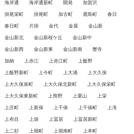
海岸通
海岸通新町
開発
加賀沢
掛尾栄町
掛尾町
加古町
鹿島町
春日
春日町
片掛
金代
金屋
金山新
金山新北
金山新桜ケ丘
金山新中
金山新西
金山新東
金山新南
蟹寺
加納
上赤江
上赤江町
上飯野
上飯野新町
上今町
上大浦
上大久保
上大久保泉町
上大久保北新町
上大久保栄町
上大久保東新町
上熊野
上栗山
上栄
上庄町
上新保
上千俵
上千俵町
上滝
上布目
上袋
上冨居
上冨居新町
上二杉
上堀町
上堀南町
上本町