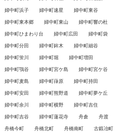
婦中町浜子
婦中町速星
婦中町東谷
婦中町東本郷
婦中町東山
婦中町響の杜
婦中町ひまわり台
婦中町広田
婦中町袋
婦中町分田
婦中町鉾木
婦中町細谷
婦中町蛍川
婦中町堀
婦中町増田
婦中町鶚谷
婦中町宮ケ島
婦中町宮ケ谷
婦中町麦島
婦中町葎原
婦中町持田
婦中町安田
婦中町熊野道
婦中町夢ケ丘
婦中町余川
婦中町横野
婦中町吉住
婦中町吉谷
婦中町蓮花寺
舟倉
舟渡
舟橋今町
舟橋北町
舟橋南町
古鍛冶町