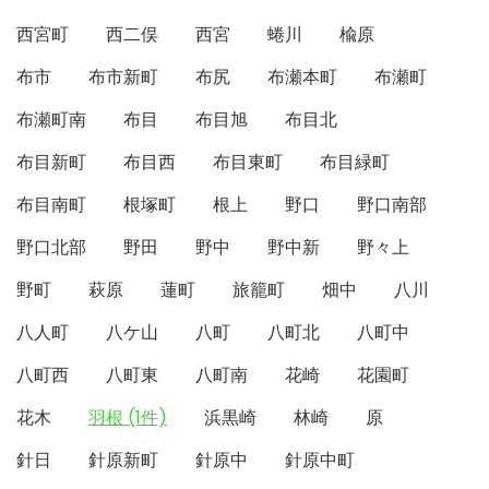
西宮町
西二俣
西宮
蜷川
楡原
布市
布市新町
布尻
布瀬本町
布瀬町
布瀬町南
布目
布目旭
布目北
布目新町
布目西
布目東町
布目緑町
布目南町
根塚町
根上
野口
野口南部
野口北部
野田
野中
野中新
野々上
野町
萩原
蓮町
旅籠町
畑中
八川
八人町
八ケ山
八町
八町北
八町中
八町西
八町東
八町南
花崎
花園町
花木
羽根 (1件)
浜黒崎
林崎
原
針日
針原新町
針原中
針原中町