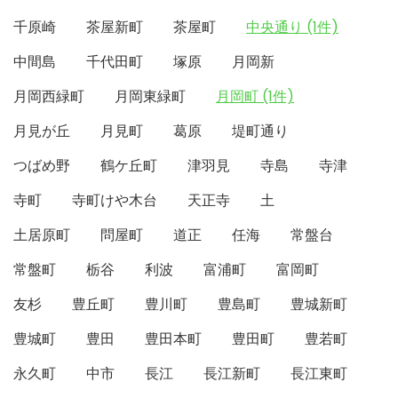
千原崎
茶屋新町
茶屋町
中央通り (1件)
中間島
千代田町
塚原
月岡新
月岡西緑町
月岡東緑町
月岡町 (1件)
月見が丘
月見町
葛原
堤町通り
つばめ野
鶴ケ丘町
津羽見
寺島
寺津
寺町
寺町けや木台
天正寺
土
土居原町
問屋町
道正
任海
常盤台
常盤町
栃谷
利波
富浦町
富岡町
友杉
豊丘町
豊川町
豊島町
豊城新町
豊城町
豊田
豊田本町
豊田町
豊若町
永久町
中市
長江
長江新町
長江東町