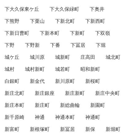
下大久保東ケ丘
下大久保緑町
下奥井
下熊野
下栗山
下新北町
下新西町
下新日曹町
下新本町
下新町
下双嶺
下野
下野新
下番
下冨居
下堀
城ケ丘
城川原
城新町
庄高田
城北町
城村
城村新町
城若町
昭和新町
白銀町
新金代
新川原町
新桜町
新庄北町
新庄銀座
新庄新町
新庄中央町
新庄本町
新庄町
新総曲輪
新園町
新千原崎
神通
神通本町
神通町
新富町
新根塚町
新冨居
新保
新堀町