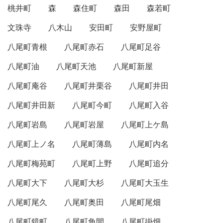
桃井町
森
森住町
森田
森若町
文珠寺
八木山
安田町
安野屋町
八尾町青根
八尾町赤石
八尾町足谷
八尾町油
八尾町天池
八尾町新屋
八尾町庵谷
八尾町井栗谷
八尾町井田
八尾町井田新
八尾町今町
八尾町入谷
八尾町岩島
八尾町岩屋
八尾町上ケ島
八尾町上ノ名
八尾町薄島
八尾町内名
八尾町梅苑町
八尾町上野
八尾町追分
八尾町大下
八尾町大杉
八尾町大玉生
八尾町尾久
八尾町奥田
八尾町尾畑
八尾町鏡町
八尾町角間
八尾町掛畑