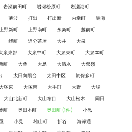
岩瀬前田町
岩瀬松原町
岩瀬港町
薄波
打出
打出新
内幸町
馬瀬
上野新町
上野南町
永楽町
越前町
蛯町
追分茶屋
大井
大泉
大泉東部
大泉中町
大泉東町
大泉本町
新町
大栗
大島
大清水
大双嶺
り
太田向陽台
太田中区
於保多町
大塚東
大塚南
大手町
大野
大場
大山北新町
大山布目
大山松木
岡田
葉町
奥田本町
奥田町 (1件)
小黒
屋
小見
雄山町
折谷
海岸通