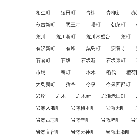
相生町
綾田町
青柳
青柳新
赤
秋吉新町
悪王寺
曙町
朝菜町
荒川
荒川新町
荒川常盤台
荒町
有沢新町
有峰
粟島町
安養寺
石倉町
石坂
石坂新
石坂東町
市場
一番町
一本木
稲代
稲荷
犬島新町
猪谷
今泉
今泉西部町
岩稲
岩木
岩木新
岩瀬赤田町
岩瀬入船町
岩瀬梅本町
岩瀬大町
岩瀬古志町
岩瀬幸町
岩瀬堺町
岩
岩瀬高畠町
岩瀬天神町
岩瀬土場町