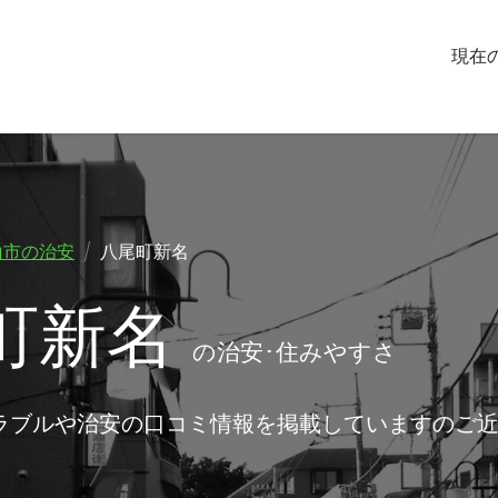
現在
山市の治安
八尾町新名
町新名
の治安･住みやすさ
ラブルや治安の口コミ情報を掲載していますのご