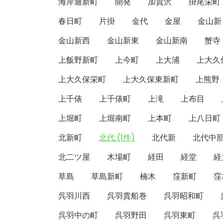
海岸通新町
開発
加賀沢
掛尾栄町
春日町
片掛
金代
金屋
金山新
金山新西
金山新東
金山新南
蟹寺
上飯野新町
上今町
上大浦
上大久
上大久保栄町
上大久保東新町
上熊野
上千俵
上千俵町
上滝
上布目
上堀町
上堀南町
上本町
上八日町
北新町
北代 (1件)
北代新
北代中
北二ツ屋
木場町
経田
経堂
経
草島
草島新町
楠木
窪新町
窪
呉羽川西
呉羽貴船巻
呉羽昭和町
呉羽中の町
呉羽野田
呉羽東町
呉