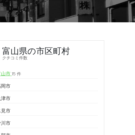
富山県の市区町村
クチコミ件数
富山市
15 件
高岡市
魚津市
氷見市
滑川市