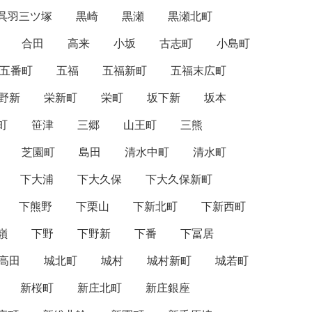
呉羽三ツ塚
黒崎
黒瀬
黒瀬北町
合田
高来
小坂
古志町
小島町
五番町
五福
五福新町
五福末広町
野新
栄新町
栄町
坂下新
坂本
町
笹津
三郷
山王町
三熊
芝園町
島田
清水中町
清水町
下大浦
下大久保
下大久保新町
下熊野
下栗山
下新北町
下新西町
嶺
下野
下野新
下番
下冨居
高田
城北町
城村
城村新町
城若町
新桜町
新庄北町
新庄銀座