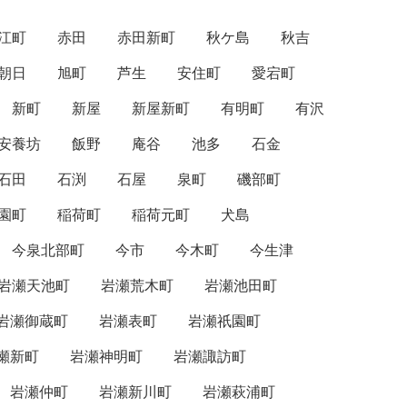
江町
赤田
赤田新町
秋ケ島
秋吉
朝日
旭町
芦生
安住町
愛宕町
新町
新屋
新屋新町
有明町
有沢
安養坊
飯野
庵谷
池多
石金
石田
石渕
石屋
泉町
磯部町
園町
稲荷町
稲荷元町
犬島
今泉北部町
今市
今木町
今生津
岩瀬天池町
岩瀬荒木町
岩瀬池田町
岩瀬御蔵町
岩瀬表町
岩瀬祇園町
瀬新町
岩瀬神明町
岩瀬諏訪町
岩瀬仲町
岩瀬新川町
岩瀬萩浦町