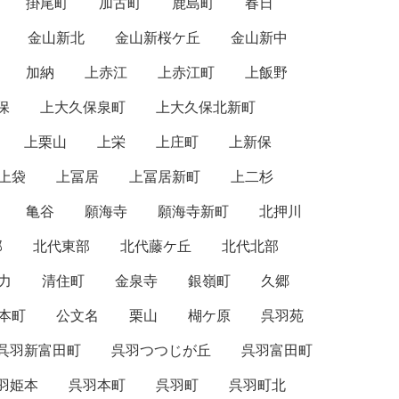
掛尾町
加古町
鹿島町
春日
金山新北
金山新桜ケ丘
金山新中
加納
上赤江
上赤江町
上飯野
保
上大久保泉町
上大久保北新町
上栗山
上栄
上庄町
上新保
上袋
上冨居
上冨居新町
上二杉
亀谷
願海寺
願海寺新町
北押川
部
北代東部
北代藤ケ丘
北代北部
力
清住町
金泉寺
銀嶺町
久郷
本町
公文名
栗山
楜ケ原
呉羽苑
呉羽新富田町
呉羽つつじが丘
呉羽富田町
羽姫本
呉羽本町
呉羽町
呉羽町北