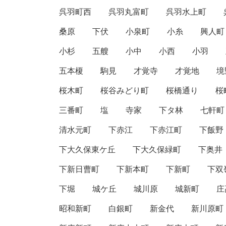
呉羽町西
呉羽丸富町
呉羽水上町
桑原
下伏
小泉町
小糸
興人町
小杉
五艘
小中
小西
小羽
五本榎
駒見
才覚寺
才覚地
境
桜木町
桜谷みどり町
桜橋通り
桜
三番町
塩
寺家
下タ林
七軒町
清水元町
下赤江
下赤江町
下飯野
下大久保東ケ丘
下大久保緑町
下奥井
下新日曹町
下新本町
下新町
下双
下堀
城ケ丘
城川原
城新町
庄
昭和新町
白銀町
新金代
新川原町