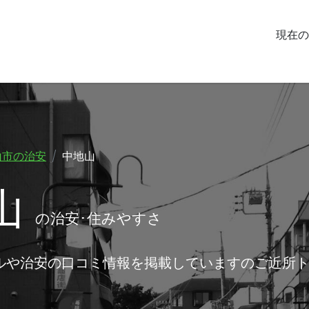
現在の
山市の治安
中地山
山
の治安･住みやすさ
ルや治安の口コミ情報を掲載していますのご近所