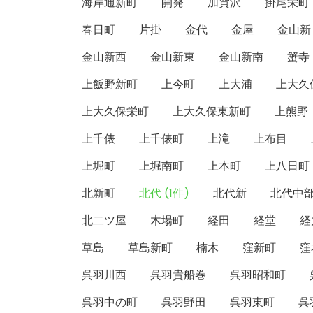
海岸通新町
開発
加賀沢
掛尾栄町
春日町
片掛
金代
金屋
金山新
金山新西
金山新東
金山新南
蟹寺
上飯野新町
上今町
上大浦
上大久
上大久保栄町
上大久保東新町
上熊野
上千俵
上千俵町
上滝
上布目
上堀町
上堀南町
上本町
上八日町
北新町
北代 (1件)
北代新
北代中
北二ツ屋
木場町
経田
経堂
経
草島
草島新町
楠木
窪新町
窪
呉羽川西
呉羽貴船巻
呉羽昭和町
呉羽中の町
呉羽野田
呉羽東町
呉