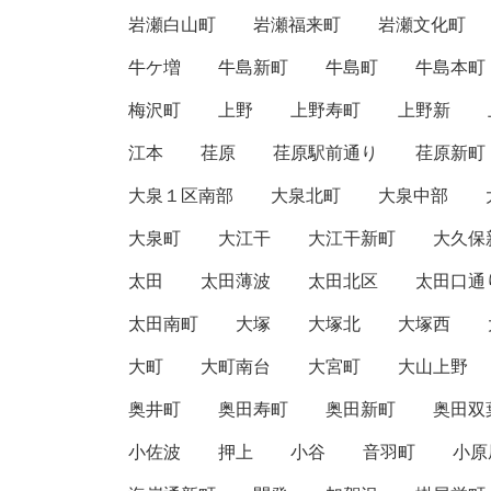
岩瀬白山町
岩瀬福来町
岩瀬文化町
牛ケ増
牛島新町
牛島町
牛島本町
梅沢町
上野
上野寿町
上野新
江本
荏原
荏原駅前通り
荏原新町
大泉１区南部
大泉北町
大泉中部
大泉町
大江干
大江干新町
大久保
太田
太田薄波
太田北区
太田口通
太田南町
大塚
大塚北
大塚西
大町
大町南台
大宮町
大山上野
奥井町
奥田寿町
奥田新町
奥田双
小佐波
押上
小谷
音羽町
小原