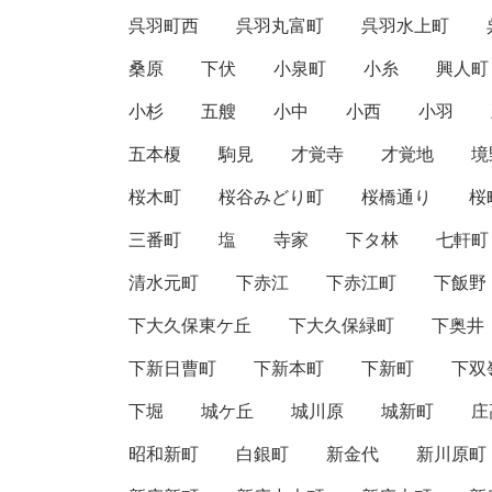
呉羽町西
呉羽丸富町
呉羽水上町
桑原
下伏
小泉町
小糸
興人町
小杉
五艘
小中
小西
小羽
五本榎
駒見
才覚寺
才覚地
境
桜木町
桜谷みどり町
桜橋通り
桜
三番町
塩
寺家
下タ林
七軒町
清水元町
下赤江
下赤江町
下飯野
下大久保東ケ丘
下大久保緑町
下奥井
下新日曹町
下新本町
下新町
下双
下堀
城ケ丘
城川原
城新町
庄
昭和新町
白銀町
新金代
新川原町