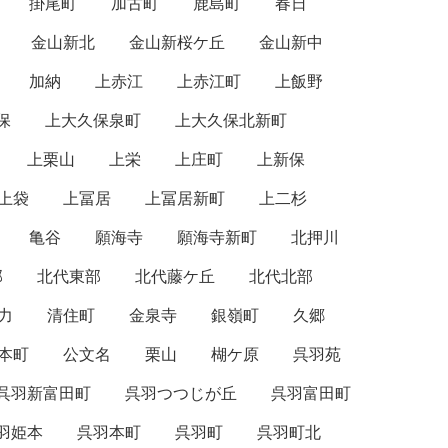
掛尾町
加古町
鹿島町
春日
金山新北
金山新桜ケ丘
金山新中
加納
上赤江
上赤江町
上飯野
保
上大久保泉町
上大久保北新町
上栗山
上栄
上庄町
上新保
上袋
上冨居
上冨居新町
上二杉
亀谷
願海寺
願海寺新町
北押川
部
北代東部
北代藤ケ丘
北代北部
力
清住町
金泉寺
銀嶺町
久郷
本町
公文名
栗山
楜ケ原
呉羽苑
呉羽新富田町
呉羽つつじが丘
呉羽富田町
羽姫本
呉羽本町
呉羽町
呉羽町北