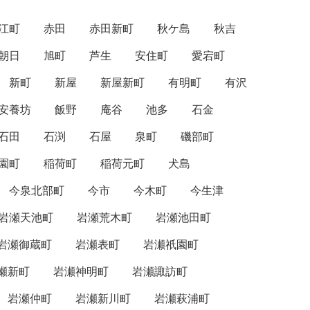
江町
赤田
赤田新町
秋ケ島
秋吉
朝日
旭町
芦生
安住町
愛宕町
新町
新屋
新屋新町
有明町
有沢
安養坊
飯野
庵谷
池多
石金
石田
石渕
石屋
泉町
磯部町
園町
稲荷町
稲荷元町
犬島
今泉北部町
今市
今木町
今生津
岩瀬天池町
岩瀬荒木町
岩瀬池田町
岩瀬御蔵町
岩瀬表町
岩瀬祇園町
瀬新町
岩瀬神明町
岩瀬諏訪町
岩瀬仲町
岩瀬新川町
岩瀬萩浦町