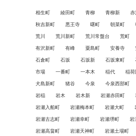
相生町
綾田町
青柳
青柳新
赤
秋吉新町
悪王寺
曙町
朝菜町
荒川
荒川新町
荒川常盤台
荒町
有沢新町
有峰
粟島町
安養寺
石倉町
石坂
石坂新
石坂東町
市場
一番町
一本木
稲代
稲荷
犬島新町
猪谷
今泉
今泉西部町
岩稲
岩木
岩木新
岩瀬赤田町
岩瀬入船町
岩瀬梅本町
岩瀬大町
岩瀬古志町
岩瀬幸町
岩瀬堺町
岩
岩瀬高畠町
岩瀬天神町
岩瀬土場町