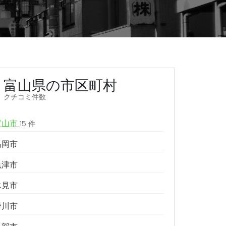
富山県の市区町村
クチコミ件数
富山市
15 件
高岡市
魚津市
氷見市
滑川市