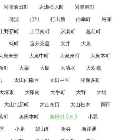
岩瀬前田町
岩瀬松原町
岩瀬港町
薄波
打出
打出新
内幸町
馬瀬
上野新町
上野南町
永楽町
越前町
蛯町
追分茶屋
大井
大泉
大泉東部
大泉中町
大泉東町
大泉本町
新町
大栗
大島
大清水
大双嶺
り
太田向陽台
太田中区
於保多町
大塚東
大塚南
大手町
大野
大場
大山北新町
大山布目
大山松木
岡田
葉町
奥田本町
奥田町 (1件)
小黒
屋
小見
雄山町
折谷
海岸通