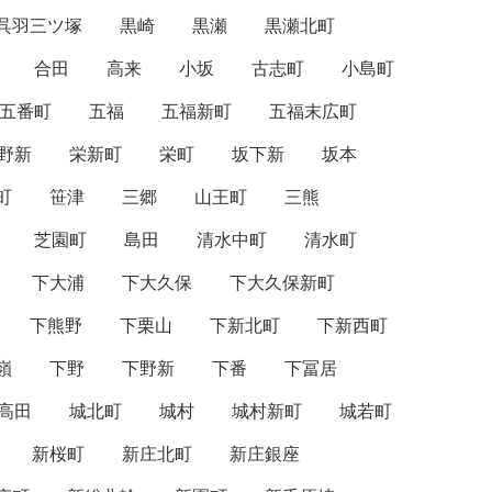
呉羽三ツ塚
黒崎
黒瀬
黒瀬北町
合田
高来
小坂
古志町
小島町
五番町
五福
五福新町
五福末広町
野新
栄新町
栄町
坂下新
坂本
町
笹津
三郷
山王町
三熊
芝園町
島田
清水中町
清水町
下大浦
下大久保
下大久保新町
下熊野
下栗山
下新北町
下新西町
嶺
下野
下野新
下番
下冨居
高田
城北町
城村
城村新町
城若町
新桜町
新庄北町
新庄銀座