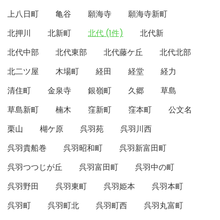
上八日町
亀谷
願海寺
願海寺新町
北押川
北新町
北代 (1件)
北代新
北代中部
北代東部
北代藤ケ丘
北代北部
北二ツ屋
木場町
経田
経堂
経力
清住町
金泉寺
銀嶺町
久郷
草島
草島新町
楠木
窪新町
窪本町
公文名
栗山
楜ケ原
呉羽苑
呉羽川西
呉羽貴船巻
呉羽昭和町
呉羽新富田町
呉羽つつじが丘
呉羽富田町
呉羽中の町
呉羽野田
呉羽東町
呉羽姫本
呉羽本町
呉羽町
呉羽町北
呉羽町西
呉羽丸富町