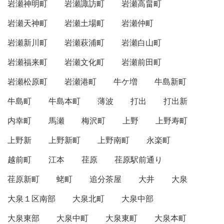
岩瀬神明町
岩瀬諏訪町
岩瀬高畠町
岩瀬天神町
岩瀬土場町
岩瀬仲町
岩瀬新川町
岩瀬萩浦町
岩瀬白山町
岩瀬福来町
岩瀬文化町
岩瀬前田町
岩瀬松原町
岩瀬港町
牛ケ増
牛島新町
牛島町
牛島本町
薄波
打出
打出新
内幸町
馬瀬
梅沢町
上野
上野寿町
上野新
上野新町
上野南町
永楽町
越前町
江本
荏原
荏原駅前通り
荏原新町
蛯町
追分茶屋
大井
大泉
大泉１区南部
大泉北町
大泉中部
大泉東部
大泉中町
大泉東町
大泉本町