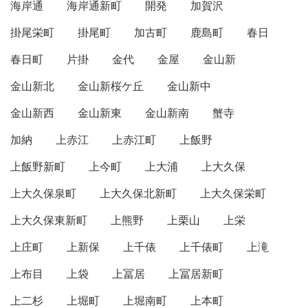
海岸通
海岸通新町
開発
加賀沢
掛尾栄町
掛尾町
加古町
鹿島町
春日
春日町
片掛
金代
金屋
金山新
金山新北
金山新桜ケ丘
金山新中
金山新西
金山新東
金山新南
蟹寺
加納
上赤江
上赤江町
上飯野
上飯野新町
上今町
上大浦
上大久保
上大久保泉町
上大久保北新町
上大久保栄町
上大久保東新町
上熊野
上栗山
上栄
上庄町
上新保
上千俵
上千俵町
上滝
上布目
上袋
上冨居
上冨居新町
上二杉
上堀町
上堀南町
上本町