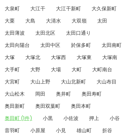
大泉町
大江干
大江干新町
大久保新町
大栗
大島
大清水
大双嶺
太田
太田薄波
太田北区
太田口通り
太田向陽台
太田中区
於保多町
太田南町
大塚
大塚北
大塚西
大塚東
大塚南
大手町
大野
大場
大町
大町南台
大宮町
大山上野
大山北新町
大山布目
大山松木
岡田
奥井町
奥田寿町
奥田新町
奥田双葉町
奥田本町
奥田町 (1件)
小黒
小佐波
押上
小谷
音羽町
小原屋
小見
雄山町
折谷