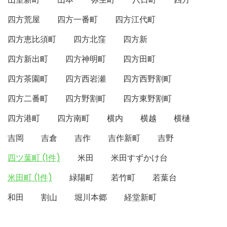
四方荒屋
四方一番町
四方江代町
四方恵比須町
四方北窪
四方新
四方新出町
四方神明町
四方田町
四方茶園町
四方西岩瀬
四方西野割町
四方二番町
四方野割町
四方東野割町
四方港町
四方南町
横内
横越
横樋
吉岡
吉倉
吉作
吉作新町
吉野
四ツ葉町 (1件)
米田
米田すずかけ台
米田町 (1件)
緑陽町
若竹町
若葉台
和田
割山
堀川本郷
経堂新町