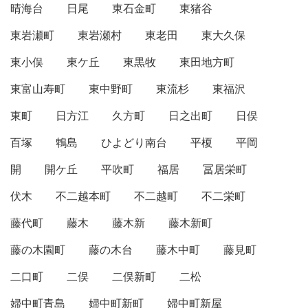
晴海台
日尾
東石金町
東猪谷
東岩瀬町
東岩瀬村
東老田
東大久保
東小俣
東ケ丘
東黒牧
東田地方町
東富山寿町
東中野町
東流杉
東福沢
東町
日方江
久方町
日之出町
日俣
百塚
鵯島
ひよどり南台
平榎
平岡
開
開ケ丘
平吹町
福居
冨居栄町
伏木
不二越本町
不二越町
不二栄町
藤代町
藤木
藤木新
藤木新町
藤の木園町
藤の木台
藤木中町
藤見町
二口町
二俣
二俣新町
二松
婦中町青島
婦中町新町
婦中町新屋