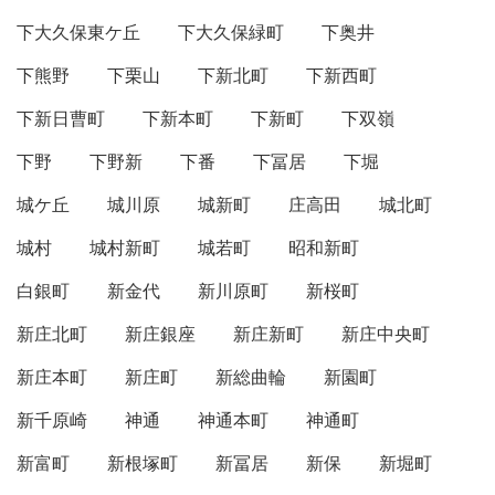
下大久保東ケ丘
下大久保緑町
下奥井
下熊野
下栗山
下新北町
下新西町
下新日曹町
下新本町
下新町
下双嶺
下野
下野新
下番
下冨居
下堀
城ケ丘
城川原
城新町
庄高田
城北町
城村
城村新町
城若町
昭和新町
白銀町
新金代
新川原町
新桜町
新庄北町
新庄銀座
新庄新町
新庄中央町
新庄本町
新庄町
新総曲輪
新園町
新千原崎
神通
神通本町
神通町
新富町
新根塚町
新冨居
新保
新堀町