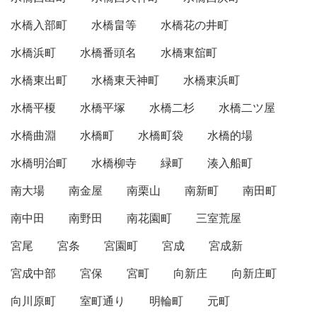
水橋入部町
水橋畠等
水橋花の井町
水橋浜町
水橋番頭名
水橋東舘町
水橋東出町
水橋東天神町
水橋東浜町
水橋平榎
水橋平塚
水橋二杉
水橋二ツ屋
水橋曲淵
水橋町
水橋町袋
水橋的場
水橋明治町
水橋柳寺
緑町
湊入船町
南大場
南金屋
南栗山
南新町
南田町
南中田
南野田
南花園町
三室荒屋
宮尾
宮条
宮園町
宮成
宮成新
宮成中部
宮保
宮町
向新庄
向新庄町
向川原町
室町通り
明輪町
元町