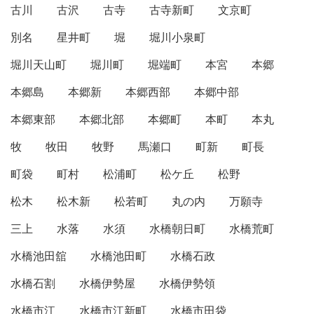
古川
古沢
古寺
古寺新町
文京町
別名
星井町
堀
堀川小泉町
堀川天山町
堀川町
堀端町
本宮
本郷
本郷島
本郷新
本郷西部
本郷中部
本郷東部
本郷北部
本郷町
本町
本丸
牧
牧田
牧野
馬瀬口
町新
町長
町袋
町村
松浦町
松ケ丘
松野
松木
松木新
松若町
丸の内
万願寺
三上
水落
水須
水橋朝日町
水橋荒町
水橋池田舘
水橋池田町
水橋石政
水橋石割
水橋伊勢屋
水橋伊勢領
水橋市江
水橋市江新町
水橋市田袋