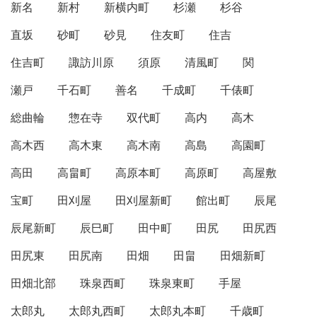
新名
新村
新横内町
杉瀬
杉谷
直坂
砂町
砂見
住友町
住吉
住吉町
諏訪川原
須原
清風町
関
瀬戸
千石町
善名
千成町
千俵町
総曲輪
惣在寺
双代町
高内
高木
高木西
高木東
高木南
高島
高園町
高田
高畠町
高原本町
高原町
高屋敷
宝町
田刈屋
田刈屋新町
館出町
辰尾
辰尾新町
辰巳町
田中町
田尻
田尻西
田尻東
田尻南
田畑
田畠
田畑新町
田畑北部
珠泉西町
珠泉東町
手屋
太郎丸
太郎丸西町
太郎丸本町
千歳町