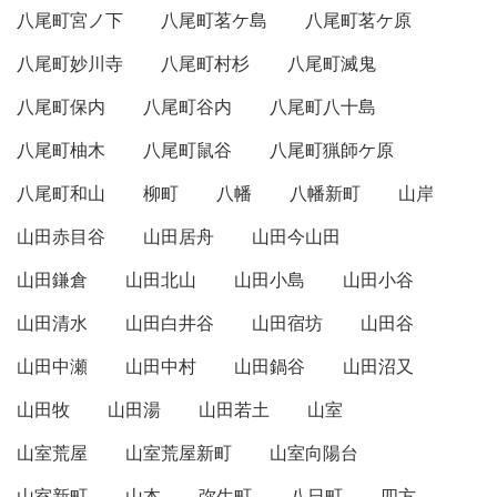
八尾町宮ノ下
八尾町茗ケ島
八尾町茗ケ原
八尾町妙川寺
八尾町村杉
八尾町滅鬼
八尾町保内
八尾町谷内
八尾町八十島
八尾町柚木
八尾町鼠谷
八尾町猟師ケ原
八尾町和山
柳町
八幡
八幡新町
山岸
山田赤目谷
山田居舟
山田今山田
山田鎌倉
山田北山
山田小島
山田小谷
山田清水
山田白井谷
山田宿坊
山田谷
山田中瀬
山田中村
山田鍋谷
山田沼又
山田牧
山田湯
山田若土
山室
山室荒屋
山室荒屋新町
山室向陽台
山室新町
山本
弥生町
八日町
四方