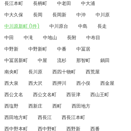
長江本町
長柄町
中老田
中大浦
中大久保
長岡
長岡新
中沖
中川原
中川原新町 (1件)
中川原台
中島
長走
中田
中滝
中地山
長附
中布目
中野新
中野新町
中番
中冨居
中冨居新町
中屋
流杉
那智町
鍋田
南央町
長川原
西四十物町
西荒屋
西大泉
西大沢
西押川
西小俣
西金屋
西公文名
西公文名町
西笹津
西山王町
西塩野
西新庄
西町
西田地方
西田地方町
西長江
西長江本町
西中野本町
西中野町
西野新
西番