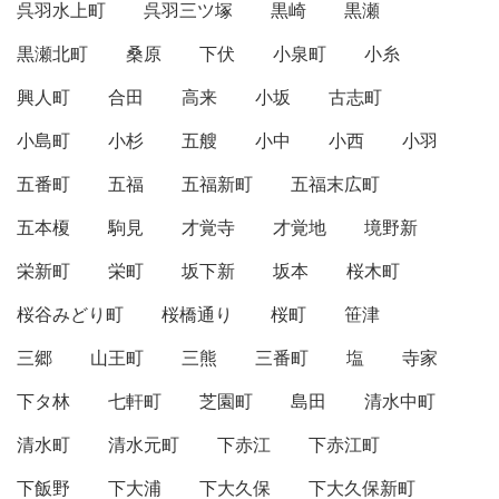
呉羽水上町
呉羽三ツ塚
黒崎
黒瀬
黒瀬北町
桑原
下伏
小泉町
小糸
興人町
合田
高来
小坂
古志町
小島町
小杉
五艘
小中
小西
小羽
五番町
五福
五福新町
五福末広町
五本榎
駒見
才覚寺
才覚地
境野新
栄新町
栄町
坂下新
坂本
桜木町
桜谷みどり町
桜橋通り
桜町
笹津
三郷
山王町
三熊
三番町
塩
寺家
下タ林
七軒町
芝園町
島田
清水中町
清水町
清水元町
下赤江
下赤江町
下飯野
下大浦
下大久保
下大久保新町