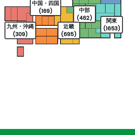
中国・四国
中部
(169)
(462)
関東
九州・沖縄
近畿
(1653)
(309)
(695)