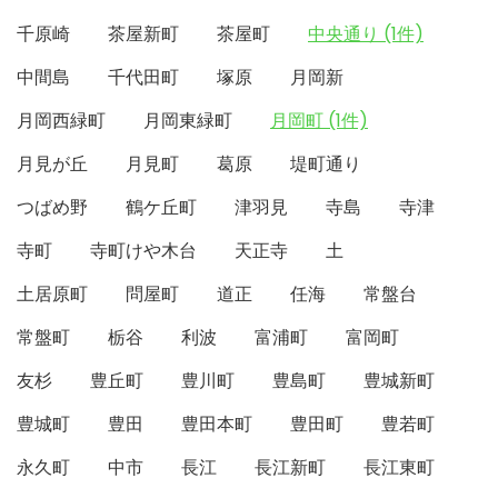
千原崎
茶屋新町
茶屋町
中央通り (1件)
中間島
千代田町
塚原
月岡新
月岡西緑町
月岡東緑町
月岡町 (1件)
月見が丘
月見町
葛原
堤町通り
つばめ野
鶴ケ丘町
津羽見
寺島
寺津
寺町
寺町けや木台
天正寺
土
土居原町
問屋町
道正
任海
常盤台
常盤町
栃谷
利波
富浦町
富岡町
友杉
豊丘町
豊川町
豊島町
豊城新町
豊城町
豊田
豊田本町
豊田町
豊若町
永久町
中市
長江
長江新町
長江東町