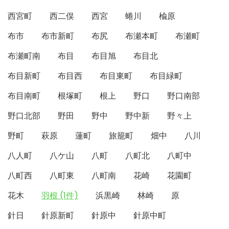
西宮町
西二俣
西宮
蜷川
楡原
布市
布市新町
布尻
布瀬本町
布瀬町
布瀬町南
布目
布目旭
布目北
布目新町
布目西
布目東町
布目緑町
布目南町
根塚町
根上
野口
野口南部
野口北部
野田
野中
野中新
野々上
野町
萩原
蓮町
旅籠町
畑中
八川
八人町
八ケ山
八町
八町北
八町中
八町西
八町東
八町南
花崎
花園町
花木
羽根 (1件)
浜黒崎
林崎
原
針日
針原新町
針原中
針原中町