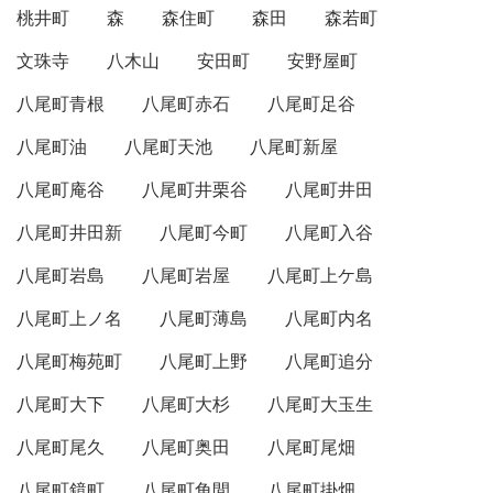
桃井町
森
森住町
森田
森若町
文珠寺
八木山
安田町
安野屋町
八尾町青根
八尾町赤石
八尾町足谷
八尾町油
八尾町天池
八尾町新屋
八尾町庵谷
八尾町井栗谷
八尾町井田
八尾町井田新
八尾町今町
八尾町入谷
八尾町岩島
八尾町岩屋
八尾町上ケ島
八尾町上ノ名
八尾町薄島
八尾町内名
八尾町梅苑町
八尾町上野
八尾町追分
八尾町大下
八尾町大杉
八尾町大玉生
八尾町尾久
八尾町奥田
八尾町尾畑
八尾町鏡町
八尾町角間
八尾町掛畑