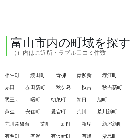
富山市内の町域を探す
（）内はご近所トラブル口コミ件数
相生町
綾田町
青柳
青柳新
赤江町
赤田
赤田新町
秋ケ島
秋吉
秋吉新町
悪王寺
曙町
朝菜町
朝日
旭町
芦生
安住町
愛宕町
荒川
荒川新町
荒川常盤台
荒町
新町
新屋
新屋新町
有明町
有沢
有沢新町
有峰
粟島町