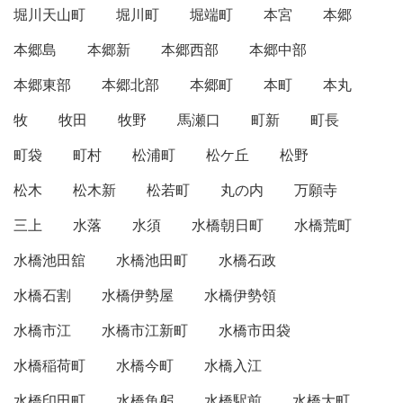
堀川天山町
堀川町
堀端町
本宮
本郷
本郷島
本郷新
本郷西部
本郷中部
本郷東部
本郷北部
本郷町
本町
本丸
牧
牧田
牧野
馬瀬口
町新
町長
町袋
町村
松浦町
松ケ丘
松野
松木
松木新
松若町
丸の内
万願寺
三上
水落
水須
水橋朝日町
水橋荒町
水橋池田舘
水橋池田町
水橋石政
水橋石割
水橋伊勢屋
水橋伊勢領
水橋市江
水橋市江新町
水橋市田袋
水橋稲荷町
水橋今町
水橋入江
水橋印田町
水橋魚躬
水橋駅前
水橋大町