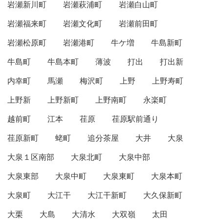
岩瀬新川町
岩瀬萩浦町
岩瀬白山町
岩瀬福来町
岩瀬文化町
岩瀬前田町
岩瀬松原町
岩瀬港町
牛ケ増
牛島新町
牛島町
牛島本町
薄波
打出
打出新
内幸町
馬瀬
梅沢町
上野
上野寿町
上野新
上野新町
上野南町
永楽町
越前町
江本
荏原
荏原駅前通り
荏原新町
蛯町
追分茶屋
大井
大泉
大泉１区南部
大泉北町
大泉中部
大泉東部
大泉中町
大泉東町
大泉本町
大泉町
大江干
大江干新町
大久保新町
大栗
大島
大清水
大双嶺
太田