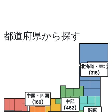
都道府県から探す
北海道・東北
(318)
中国・四国
中部
(169)
(462)
関東