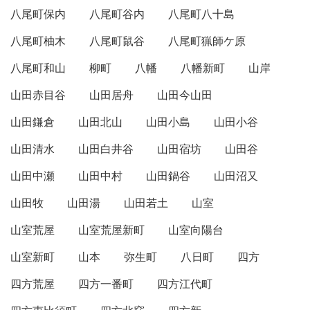
八尾町保内
八尾町谷内
八尾町八十島
八尾町柚木
八尾町鼠谷
八尾町猟師ケ原
八尾町和山
柳町
八幡
八幡新町
山岸
山田赤目谷
山田居舟
山田今山田
山田鎌倉
山田北山
山田小島
山田小谷
山田清水
山田白井谷
山田宿坊
山田谷
山田中瀬
山田中村
山田鍋谷
山田沼又
山田牧
山田湯
山田若土
山室
山室荒屋
山室荒屋新町
山室向陽台
山室新町
山本
弥生町
八日町
四方
四方荒屋
四方一番町
四方江代町