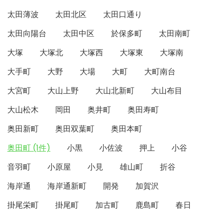
太田薄波
太田北区
太田口通り
太田向陽台
太田中区
於保多町
太田南町
大塚
大塚北
大塚西
大塚東
大塚南
大手町
大野
大場
大町
大町南台
大宮町
大山上野
大山北新町
大山布目
大山松木
岡田
奥井町
奥田寿町
奥田新町
奥田双葉町
奥田本町
奥田町 (1件)
小黒
小佐波
押上
小谷
音羽町
小原屋
小見
雄山町
折谷
海岸通
海岸通新町
開発
加賀沢
掛尾栄町
掛尾町
加古町
鹿島町
春日