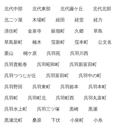
北代中部
北代東部
北代藤ケ丘
北代北部
北二ツ屋
木場町
経田
経堂
経力
清住町
金泉寺
銀嶺町
久郷
草島
草島新町
楠木
窪新町
窪本町
公文名
栗山
楜ケ原
呉羽苑
呉羽川西
呉羽貴船巻
呉羽昭和町
呉羽新富田町
呉羽つつじが丘
呉羽富田町
呉羽中の町
呉羽野田
呉羽東町
呉羽姫本
呉羽本町
呉羽町
呉羽町北
呉羽町西
呉羽丸富町
呉羽水上町
呉羽三ツ塚
黒崎
黒瀬
黒瀬北町
桑原
下伏
小泉町
小糸