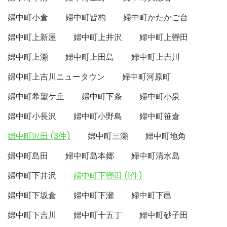
婦中町小倉
婦中町皆杓
婦中町かたかご台
婦中町上新屋
婦中町上井沢
婦中町上轡田
婦中町上瀬
婦中町上田島
婦中町上吉川
婦中町上吉川ニュータウン
婦中町河原町
婦中町希望ケ丘
婦中町下条
婦中町小泉
婦中町小長沢
婦中町小野島
婦中町笹倉
婦中町沢田 (3件)
婦中町三瀬
婦中町地角
婦中町島田
婦中町島本郷
婦中町清水島
婦中町下井沢
婦中町下轡田 (1件)
婦中町下坂倉
婦中町下瀬
婦中町下邑
婦中町下吉川
婦中町十五丁
婦中町砂子田