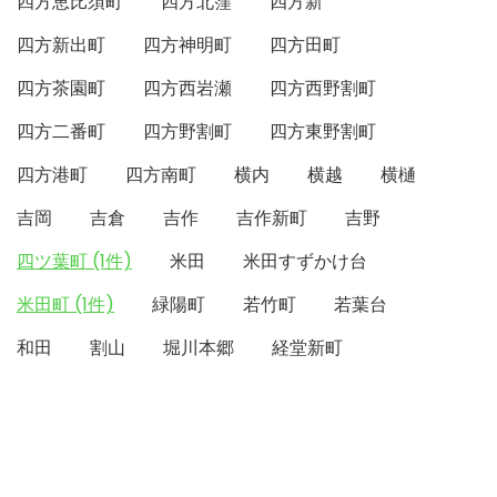
四方恵比須町
四方北窪
四方新
四方新出町
四方神明町
四方田町
四方茶園町
四方西岩瀬
四方西野割町
四方二番町
四方野割町
四方東野割町
四方港町
四方南町
横内
横越
横樋
吉岡
吉倉
吉作
吉作新町
吉野
四ツ葉町 (1件)
米田
米田すずかけ台
米田町 (1件)
緑陽町
若竹町
若葉台
和田
割山
堀川本郷
経堂新町