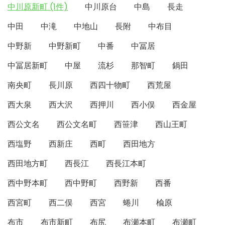
中川原新町 (1件)
中川原台
中島
長走
中田
中滝
中地山
長附
中布目
中野新
中野新町
中番
中冨居
中冨居新町
中屋
流杉
那智町
鍋田
南央町
長川原
西四十物町
西荒屋
西大泉
西大沢
西押川
西小俣
西金屋
西公文名
西公文名町
西笹津
西山王町
西塩野
西新庄
西町
西田地方
西田地方町
西長江
西長江本町
西中野本町
西中野町
西野新
西番
西宮町
西二俣
西宮
蜷川
楡原
布市
布市新町
布尻
布瀬本町
布瀬町