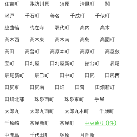
住吉町
諏訪川原
須原
清風町
関
瀬戸
千石町
善名
千成町
千俵町
総曲輪
惣在寺
双代町
高内
高木
高木西
高木東
高木南
高島
高園町
高田
高畠町
高原本町
高原町
高屋敷
宝町
田刈屋
田刈屋新町
館出町
辰尾
辰尾新町
辰巳町
田中町
田尻
田尻西
田尻東
田尻南
田畑
田畠
田畑新町
田畑北部
珠泉西町
珠泉東町
手屋
太郎丸
太郎丸西町
太郎丸本町
千歳町
千原崎
茶屋新町
茶屋町
中央通り (1件)
中間島
千代田町
塚原
月岡新