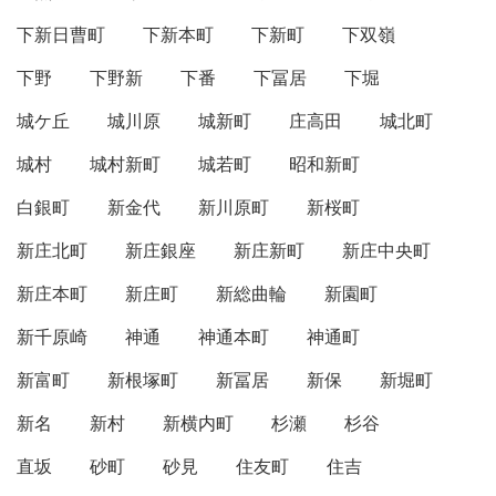
下新日曹町
下新本町
下新町
下双嶺
下野
下野新
下番
下冨居
下堀
城ケ丘
城川原
城新町
庄高田
城北町
城村
城村新町
城若町
昭和新町
白銀町
新金代
新川原町
新桜町
新庄北町
新庄銀座
新庄新町
新庄中央町
新庄本町
新庄町
新総曲輪
新園町
新千原崎
神通
神通本町
神通町
新富町
新根塚町
新冨居
新保
新堀町
新名
新村
新横内町
杉瀬
杉谷
直坂
砂町
砂見
住友町
住吉