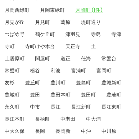
月岡西緑町
月岡東緑町
月岡町 (1件)
月見が丘
月見町
葛原
堤町通り
つばめ野
鶴ケ丘町
津羽見
寺島
寺津
寺町
寺町けや木台
天正寺
土
土居原町
問屋町
道正
任海
常盤台
常盤町
栃谷
利波
富浦町
富岡町
友杉
豊丘町
豊川町
豊島町
豊城新町
豊城町
豊田
豊田本町
豊田町
豊若町
永久町
中市
長江
長江新町
長江東町
長江本町
長柄町
中老田
中大浦
中大久保
長岡
長岡新
中沖
中川原