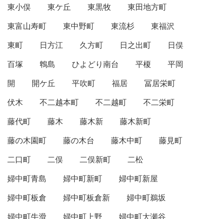
東小俣
東ケ丘
東黒牧
東田地方町
東富山寿町
東中野町
東流杉
東福沢
東町
日方江
久方町
日之出町
日俣
百塚
鵯島
ひよどり南台
平榎
平岡
開
開ケ丘
平吹町
福居
冨居栄町
伏木
不二越本町
不二越町
不二栄町
藤代町
藤木
藤木新
藤木新町
藤の木園町
藤の木台
藤木中町
藤見町
二口町
二俣
二俣新町
二松
婦中町青島
婦中町新町
婦中町新屋
婦中町板倉
婦中町板倉新
婦中町鵜坂
婦中町牛滑
婦中町上野
婦中町大瀬谷