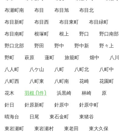
布瀬町南
布目
布目旭
布目北
布目新町
布目西
布目東町
布目緑町
布目南町
根塚町
根上
野口
野口南部
野口北部
野田
野中
野中新
野々上
野町
萩原
蓮町
旅籠町
畑中
八川
八人町
八ケ山
八町
八町北
八町中
八町西
八町東
八町南
花崎
花園町
花木
羽根 (1件)
浜黒崎
林崎
原
針日
針原新町
針原中
針原中町
晴海台
日尾
東石金町
東猪谷
東岩瀬町
東岩瀬村
東老田
東大久保