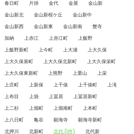
春日町
片掛
金代
金屋
金山新
金山新北
金山新桜ケ丘
金山新中
金山新西
金山新東
金山新南
蟹寺
加納
上赤江
上赤江町
上飯野
上飯野新町
上今町
上大浦
上大久保
上大久保泉町
上大久保北新町
上大久保栄町
上大久保東新町
上熊野
上栗山
上栄
上庄町
上新保
上千俵
上千俵町
上滝
上布目
上袋
上冨居
上冨居新町
上二杉
上堀町
上堀南町
上本町
上八日町
亀谷
願海寺
願海寺新町
北押川
北新町
北代 (1件)
北代新