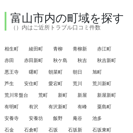
富山市内の町域を探す
（）内はご近所トラブル口コミ件数
相生町
綾田町
青柳
青柳新
赤江町
赤田
赤田新町
秋ケ島
秋吉
秋吉新町
悪王寺
曙町
朝菜町
朝日
旭町
芦生
安住町
愛宕町
荒川
荒川新町
荒川常盤台
荒町
新町
新屋
新屋新町
有明町
有沢
有沢新町
有峰
粟島町
安養寺
安養坊
飯野
庵谷
池多
石金
石倉町
石坂
石坂新
石坂東町