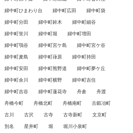
婦中町ひまわり台
婦中町広田
婦中町袋
婦中町分田
婦中町鉾木
婦中町細谷
婦中町蛍川
婦中町堀
婦中町増田
婦中町鶚谷
婦中町宮ケ島
婦中町宮ケ谷
婦中町麦島
婦中町葎原
婦中町持田
婦中町安田
婦中町熊野道
婦中町夢ケ丘
婦中町余川
婦中町横野
婦中町吉住
婦中町吉谷
婦中町蓮花寺
舟倉
舟渡
舟橋今町
舟橋北町
舟橋南町
古鍛冶町
古川
古沢
古寺
古寺新町
文京町
別名
星井町
堀
堀川小泉町