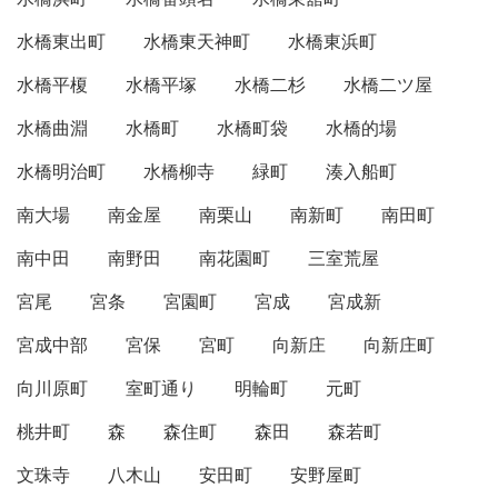
水橋東出町
水橋東天神町
水橋東浜町
水橋平榎
水橋平塚
水橋二杉
水橋二ツ屋
水橋曲淵
水橋町
水橋町袋
水橋的場
水橋明治町
水橋柳寺
緑町
湊入船町
南大場
南金屋
南栗山
南新町
南田町
南中田
南野田
南花園町
三室荒屋
宮尾
宮条
宮園町
宮成
宮成新
宮成中部
宮保
宮町
向新庄
向新庄町
向川原町
室町通り
明輪町
元町
桃井町
森
森住町
森田
森若町
文珠寺
八木山
安田町
安野屋町