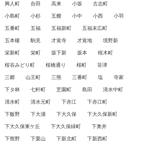
興人町
合田
高来
小坂
古志町
小島町
小杉
五艘
小中
小西
小羽
五番町
五福
五福新町
五福末広町
五本榎
駒見
才覚寺
才覚地
境野新
栄新町
栄町
坂下新
坂本
桜木町
桜谷みどり町
桜橋通り
桜町
笹津
三郷
山王町
三熊
三番町
塩
寺家
下タ林
七軒町
芝園町
島田
清水中町
清水町
清水元町
下赤江
下赤江町
下飯野
下大浦
下大久保
下大久保新町
下大久保東ケ丘
下大久保緑町
下奥井
下熊野
下栗山
下新北町
下新西町