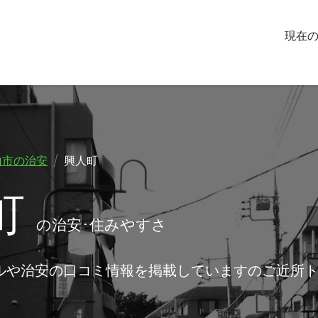
現在
山市の治安
興人町
町
の治安･住みやすさ
ルや治安の口コミ情報を掲載していますのご近所