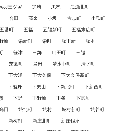
呉羽三ツ塚
黒崎
黒瀬
黒瀬北町
合田
高来
小坂
古志町
小島町
五番町
五福
五福新町
五福末広町
野新
栄新町
栄町
坂下新
坂本
町
笹津
三郷
山王町
三熊
芝園町
島田
清水中町
清水町
下大浦
下大久保
下大久保新町
下熊野
下栗山
下新北町
下新西町
嶺
下野
下野新
下番
下冨居
高田
城北町
城村
城村新町
城若町
新桜町
新庄北町
新庄銀座