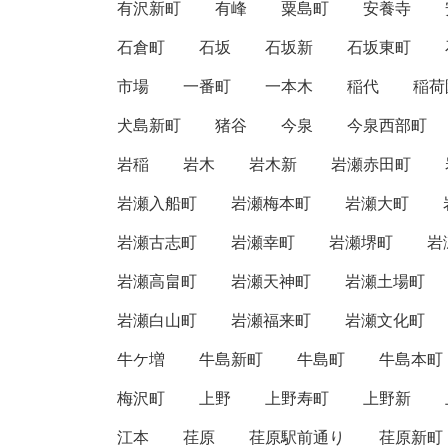
有沢新町
有峰
粟島町
安養寺
石倉町
石坂
石坂新
石坂東町
市場
一番町
一本木
稲代
稲荷
犬島新町
猪谷
今泉
今泉西部町
岩稲
岩木
岩木新
岩瀬赤田町
岩瀬入船町
岩瀬梅本町
岩瀬大町
岩瀬古志町
岩瀬幸町
岩瀬堺町
岩
岩瀬高畠町
岩瀬天神町
岩瀬土場町
岩瀬白山町
岩瀬福来町
岩瀬文化町
牛ケ増
牛島新町
牛島町
牛島本町
梅沢町
上野
上野寿町
上野新
江本
荏原
荏原駅前通り
荏原新町