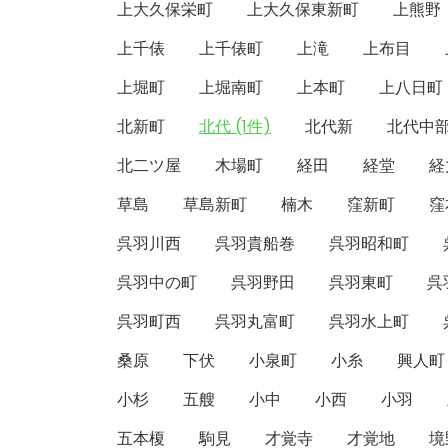
上大久保栄町
上大久保東新町
上熊野
上千俵
上千俵町
上滝
上布目
上堀町
上堀南町
上本町
上八日町
北新町
北代 (1件)
北代新
北代中
北二ツ屋
木場町
経田
経堂
経
草島
草島新町
楠木
窪新町
窪
呉羽川西
呉羽貴船巻
呉羽昭和町
呉羽中の町
呉羽野田
呉羽東町
呉
呉羽町西
呉羽丸富町
呉羽水上町
桑原
下伏
小泉町
小糸
興人町
小杉
五艘
小中
小西
小羽
五本榎
駒見
才覚寺
才覚地
境