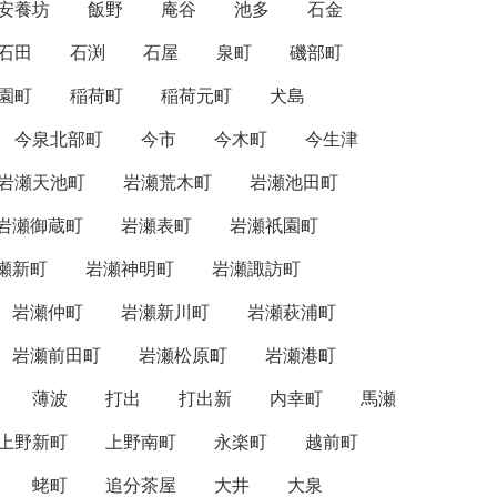
安養坊
飯野
庵谷
池多
石金
石田
石渕
石屋
泉町
磯部町
園町
稲荷町
稲荷元町
犬島
今泉北部町
今市
今木町
今生津
岩瀬天池町
岩瀬荒木町
岩瀬池田町
岩瀬御蔵町
岩瀬表町
岩瀬祇園町
瀬新町
岩瀬神明町
岩瀬諏訪町
岩瀬仲町
岩瀬新川町
岩瀬萩浦町
岩瀬前田町
岩瀬松原町
岩瀬港町
薄波
打出
打出新
内幸町
馬瀬
上野新町
上野南町
永楽町
越前町
蛯町
追分茶屋
大井
大泉