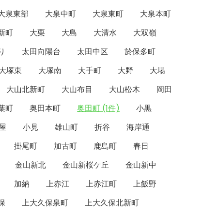
大泉東部
大泉中町
大泉東町
大泉本町
新町
大栗
大島
大清水
大双嶺
り
太田向陽台
太田中区
於保多町
大塚東
大塚南
大手町
大野
大場
大山北新町
大山布目
大山松木
岡田
葉町
奥田本町
奥田町 (1件)
小黒
屋
小見
雄山町
折谷
海岸通
掛尾町
加古町
鹿島町
春日
金山新北
金山新桜ケ丘
金山新中
加納
上赤江
上赤江町
上飯野
保
上大久保泉町
上大久保北新町