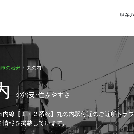
現在の
山市の治安
丸の内
内
の治安･住みやすさ
市内線【１・２系統】丸の内駅付近のご近所トラ
ミ情報を掲載しています。