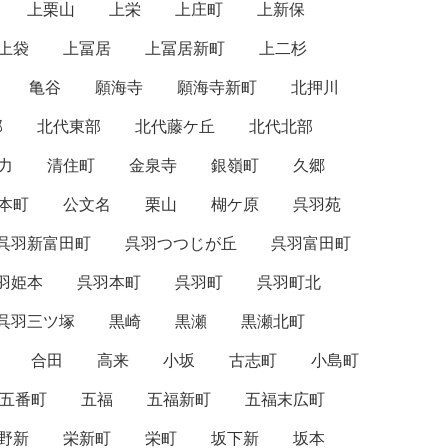
上栗山
上栄
上庄町
上新保
上袋
上冨居
上冨居新町
上二杉
亀谷
願海寺
願海寺新町
北押川
部
北代東部
北代藤ケ丘
北代北部
力
清住町
金泉寺
銀嶺町
久郷
本町
公文名
栗山
楜ケ原
呉羽苑
呉羽新富田町
呉羽つつじが丘
呉羽富田町
羽姫本
呉羽本町
呉羽町
呉羽町北
呉羽三ツ塚
黒崎
黒瀬
黒瀬北町
合田
高来
小坂
古志町
小島町
五番町
五福
五福新町
五福末広町
野新
栄新町
栄町
坂下新
坂本