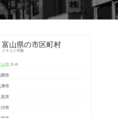
富山県の市区町村
クチコミ件数
富山市
15 件
高岡市
魚津市
氷見市
滑川市