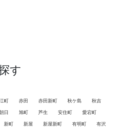
探す
江町
赤田
赤田新町
秋ケ島
秋吉
朝日
旭町
芦生
安住町
愛宕町
新町
新屋
新屋新町
有明町
有沢