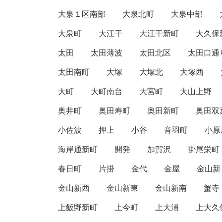
大泉１区南部
大泉北町
大泉中部
大泉町
大江干
大江干新町
大久保
太田
太田薄波
太田北区
太田口通
太田南町
大塚
大塚北
大塚西
大町
大町南台
大宮町
大山上野
奥井町
奥田寿町
奥田新町
奥田双
小佐波
押上
小谷
音羽町
小原
海岸通新町
開発
加賀沢
掛尾栄町
春日町
片掛
金代
金屋
金山新
金山新西
金山新東
金山新南
蟹寺
上飯野新町
上今町
上大浦
上大久