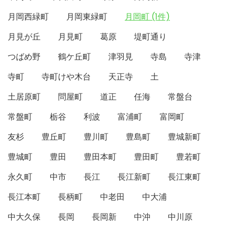
月岡西緑町
月岡東緑町
月岡町 (1件)
月見が丘
月見町
葛原
堤町通り
つばめ野
鶴ケ丘町
津羽見
寺島
寺津
寺町
寺町けや木台
天正寺
土
土居原町
問屋町
道正
任海
常盤台
常盤町
栃谷
利波
富浦町
富岡町
友杉
豊丘町
豊川町
豊島町
豊城新町
豊城町
豊田
豊田本町
豊田町
豊若町
永久町
中市
長江
長江新町
長江東町
長江本町
長柄町
中老田
中大浦
中大久保
長岡
長岡新
中沖
中川原