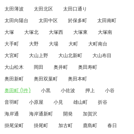
太田薄波
太田北区
太田口通り
太田向陽台
太田中区
於保多町
太田南町
大塚
大塚北
大塚西
大塚東
大塚南
大手町
大野
大場
大町
大町南台
大宮町
大山上野
大山北新町
大山布目
大山松木
岡田
奥井町
奥田寿町
奥田新町
奥田双葉町
奥田本町
奥田町 (1件)
小黒
小佐波
押上
小谷
音羽町
小原屋
小見
雄山町
折谷
海岸通
海岸通新町
開発
加賀沢
掛尾栄町
掛尾町
加古町
鹿島町
春日