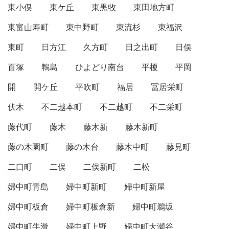
東小俣
東ケ丘
東黒牧
東田地方町
東富山寿町
東中野町
東流杉
東福沢
東町
日方江
久方町
日之出町
日俣
百塚
鵯島
ひよどり南台
平榎
平岡
開
開ケ丘
平吹町
福居
冨居栄町
伏木
不二越本町
不二越町
不二栄町
藤代町
藤木
藤木新
藤木新町
藤の木園町
藤の木台
藤木中町
藤見町
二口町
二俣
二俣新町
二松
婦中町青島
婦中町新町
婦中町新屋
婦中町板倉
婦中町板倉新
婦中町鵜坂
婦中町牛滑
婦中町上野
婦中町大瀬谷