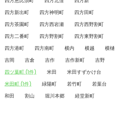
四方恵比須町
四方北窪
四方新
四方新出町
四方神明町
四方田町
四方茶園町
四方西岩瀬
四方西野割町
四方二番町
四方野割町
四方東野割町
四方港町
四方南町
横内
横越
横樋
吉岡
吉倉
吉作
吉作新町
吉野
四ツ葉町 (1件)
米田
米田すずかけ台
米田町 (1件)
緑陽町
若竹町
若葉台
和田
割山
堀川本郷
経堂新町