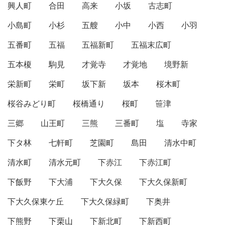
興人町
合田
高来
小坂
古志町
小島町
小杉
五艘
小中
小西
小羽
五番町
五福
五福新町
五福末広町
五本榎
駒見
才覚寺
才覚地
境野新
栄新町
栄町
坂下新
坂本
桜木町
桜谷みどり町
桜橋通り
桜町
笹津
三郷
山王町
三熊
三番町
塩
寺家
下タ林
七軒町
芝園町
島田
清水中町
清水町
清水元町
下赤江
下赤江町
下飯野
下大浦
下大久保
下大久保新町
下大久保東ケ丘
下大久保緑町
下奥井
下熊野
下栗山
下新北町
下新西町