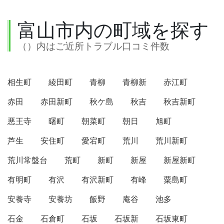
富山市内の町域を探す
（）内はご近所トラブル口コミ件数
相生町
綾田町
青柳
青柳新
赤江町
赤田
赤田新町
秋ケ島
秋吉
秋吉新町
悪王寺
曙町
朝菜町
朝日
旭町
芦生
安住町
愛宕町
荒川
荒川新町
荒川常盤台
荒町
新町
新屋
新屋新町
有明町
有沢
有沢新町
有峰
粟島町
安養寺
安養坊
飯野
庵谷
池多
石金
石倉町
石坂
石坂新
石坂東町