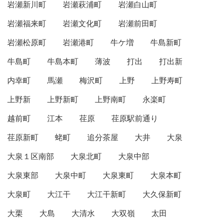
岩瀬新川町
岩瀬萩浦町
岩瀬白山町
岩瀬福来町
岩瀬文化町
岩瀬前田町
岩瀬松原町
岩瀬港町
牛ケ増
牛島新町
牛島町
牛島本町
薄波
打出
打出新
内幸町
馬瀬
梅沢町
上野
上野寿町
上野新
上野新町
上野南町
永楽町
越前町
江本
荏原
荏原駅前通り
荏原新町
蛯町
追分茶屋
大井
大泉
大泉１区南部
大泉北町
大泉中部
大泉東部
大泉中町
大泉東町
大泉本町
大泉町
大江干
大江干新町
大久保新町
大栗
大島
大清水
大双嶺
太田