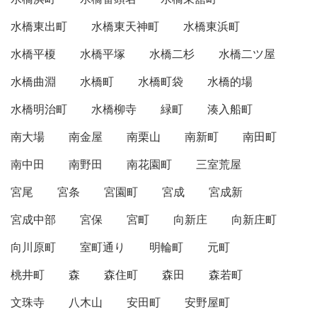
水橋東出町
水橋東天神町
水橋東浜町
水橋平榎
水橋平塚
水橋二杉
水橋二ツ屋
水橋曲淵
水橋町
水橋町袋
水橋的場
水橋明治町
水橋柳寺
緑町
湊入船町
南大場
南金屋
南栗山
南新町
南田町
南中田
南野田
南花園町
三室荒屋
宮尾
宮条
宮園町
宮成
宮成新
宮成中部
宮保
宮町
向新庄
向新庄町
向川原町
室町通り
明輪町
元町
桃井町
森
森住町
森田
森若町
文珠寺
八木山
安田町
安野屋町