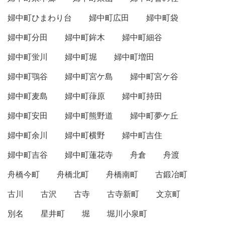
婦中町ひまわり台
婦中町広田
婦中町袋
婦中町分田
婦中町鉾木
婦中町細谷
婦中町蛍川
婦中町堀
婦中町増田
婦中町鶚谷
婦中町宮ケ島
婦中町宮ケ谷
婦中町麦島
婦中町葎原
婦中町持田
婦中町安田
婦中町熊野道
婦中町夢ケ丘
婦中町余川
婦中町横野
婦中町吉住
婦中町吉谷
婦中町蓮花寺
舟倉
舟渡
舟橋今町
舟橋北町
舟橋南町
古鍛冶町
古川
古沢
古寺
古寺新町
文京町
別名
星井町
堀
堀川小泉町