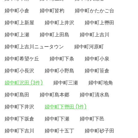
婦中町小倉
婦中町皆杓
婦中町かたかご台
婦中町上新屋
婦中町上井沢
婦中町上轡田
婦中町上瀬
婦中町上田島
婦中町上吉川
婦中町上吉川ニュータウン
婦中町河原町
婦中町希望ケ丘
婦中町下条
婦中町小泉
婦中町小長沢
婦中町小野島
婦中町笹倉
婦中町沢田 (3件)
婦中町三瀬
婦中町地角
婦中町島田
婦中町島本郷
婦中町清水島
婦中町下井沢
婦中町下轡田 (1件)
婦中町下坂倉
婦中町下瀬
婦中町下邑
婦中町下吉川
婦中町十五丁
婦中町砂子田