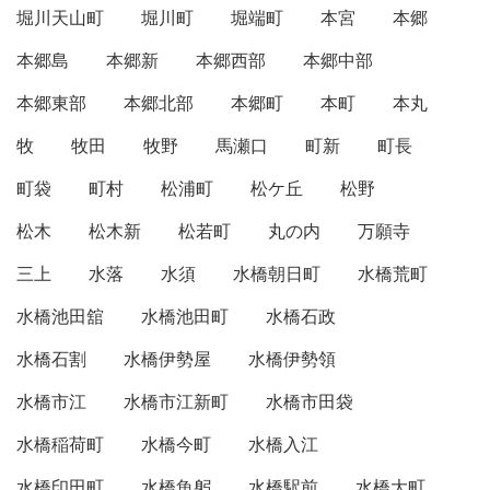
堀川天山町
堀川町
堀端町
本宮
本郷
本郷島
本郷新
本郷西部
本郷中部
本郷東部
本郷北部
本郷町
本町
本丸
牧
牧田
牧野
馬瀬口
町新
町長
町袋
町村
松浦町
松ケ丘
松野
松木
松木新
松若町
丸の内
万願寺
三上
水落
水須
水橋朝日町
水橋荒町
水橋池田舘
水橋池田町
水橋石政
水橋石割
水橋伊勢屋
水橋伊勢領
水橋市江
水橋市江新町
水橋市田袋
水橋稲荷町
水橋今町
水橋入江
水橋印田町
水橋魚躬
水橋駅前
水橋大町