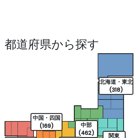
都道府県から探す
北海道・東北
(318)
中国・四国
中部
(169)
(462)
関東