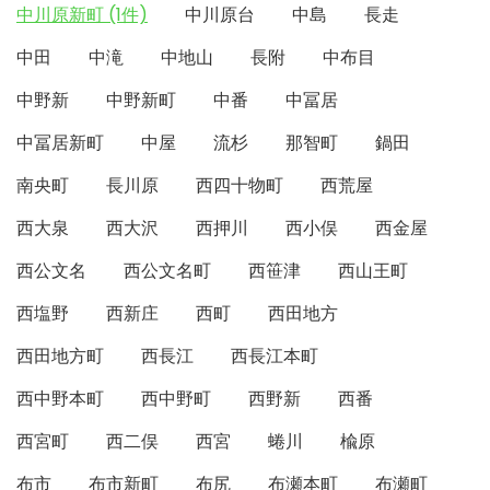
中川原新町 (1件)
中川原台
中島
長走
中田
中滝
中地山
長附
中布目
中野新
中野新町
中番
中冨居
中冨居新町
中屋
流杉
那智町
鍋田
南央町
長川原
西四十物町
西荒屋
西大泉
西大沢
西押川
西小俣
西金屋
西公文名
西公文名町
西笹津
西山王町
西塩野
西新庄
西町
西田地方
西田地方町
西長江
西長江本町
西中野本町
西中野町
西野新
西番
西宮町
西二俣
西宮
蜷川
楡原
布市
布市新町
布尻
布瀬本町
布瀬町