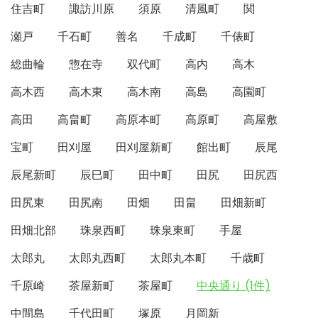
住吉町
諏訪川原
須原
清風町
関
瀬戸
千石町
善名
千成町
千俵町
総曲輪
惣在寺
双代町
高内
高木
高木西
高木東
高木南
高島
高園町
高田
高畠町
高原本町
高原町
高屋敷
宝町
田刈屋
田刈屋新町
館出町
辰尾
辰尾新町
辰巳町
田中町
田尻
田尻西
田尻東
田尻南
田畑
田畠
田畑新町
田畑北部
珠泉西町
珠泉東町
手屋
太郎丸
太郎丸西町
太郎丸本町
千歳町
千原崎
茶屋新町
茶屋町
中央通り (1件)
中間島
千代田町
塚原
月岡新