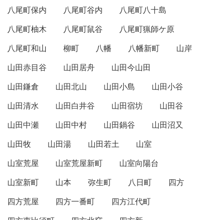
八尾町保内
八尾町谷内
八尾町八十島
八尾町柚木
八尾町鼠谷
八尾町猟師ケ原
八尾町和山
柳町
八幡
八幡新町
山岸
山田赤目谷
山田居舟
山田今山田
山田鎌倉
山田北山
山田小島
山田小谷
山田清水
山田白井谷
山田宿坊
山田谷
山田中瀬
山田中村
山田鍋谷
山田沼又
山田牧
山田湯
山田若土
山室
山室荒屋
山室荒屋新町
山室向陽台
山室新町
山本
弥生町
八日町
四方
四方荒屋
四方一番町
四方江代町