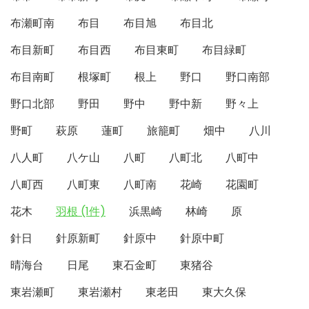
布瀬町南
布目
布目旭
布目北
布目新町
布目西
布目東町
布目緑町
布目南町
根塚町
根上
野口
野口南部
野口北部
野田
野中
野中新
野々上
野町
萩原
蓮町
旅籠町
畑中
八川
八人町
八ケ山
八町
八町北
八町中
八町西
八町東
八町南
花崎
花園町
花木
羽根 (1件)
浜黒崎
林崎
原
針日
針原新町
針原中
針原中町
晴海台
日尾
東石金町
東猪谷
東岩瀬町
東岩瀬村
東老田
東大久保