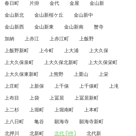
春日町
片掛
金代
金屋
金山新
金山新北
金山新桜ケ丘
金山新中
金山新西
金山新東
金山新南
蟹寺
加納
上赤江
上赤江町
上飯野
上飯野新町
上今町
上大浦
上大久保
上大久保泉町
上大久保北新町
上大久保栄町
上大久保東新町
上熊野
上栗山
上栄
上庄町
上新保
上千俵
上千俵町
上滝
上布目
上袋
上冨居
上冨居新町
上二杉
上堀町
上堀南町
上本町
上八日町
亀谷
願海寺
願海寺新町
北押川
北新町
北代 (1件)
北代新