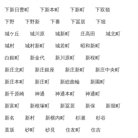
下新日曹町
下新本町
下新町
下双嶺
下野
下野新
下番
下冨居
下堀
城ケ丘
城川原
城新町
庄高田
城北町
城村
城村新町
城若町
昭和新町
白銀町
新金代
新川原町
新桜町
新庄北町
新庄銀座
新庄新町
新庄中央町
新庄本町
新庄町
新総曲輪
新園町
新千原崎
神通
神通本町
神通町
新富町
新根塚町
新冨居
新保
新堀町
新名
新村
新横内町
杉瀬
杉谷
直坂
砂町
砂見
住友町
住吉