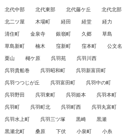
北代中部
北代東部
北代藤ケ丘
北代北部
北二ツ屋
木場町
経田
経堂
経力
清住町
金泉寺
銀嶺町
久郷
草島
草島新町
楠木
窪新町
窪本町
公文名
栗山
楜ケ原
呉羽苑
呉羽川西
呉羽貴船巻
呉羽昭和町
呉羽新富田町
呉羽つつじが丘
呉羽富田町
呉羽中の町
呉羽野田
呉羽東町
呉羽姫本
呉羽本町
呉羽町
呉羽町北
呉羽町西
呉羽丸富町
呉羽水上町
呉羽三ツ塚
黒崎
黒瀬
黒瀬北町
桑原
下伏
小泉町
小糸