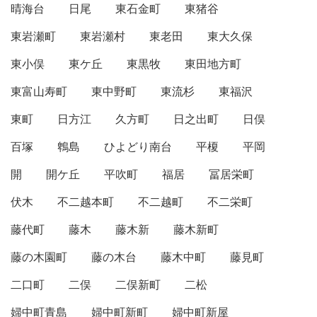
晴海台
日尾
東石金町
東猪谷
東岩瀬町
東岩瀬村
東老田
東大久保
東小俣
東ケ丘
東黒牧
東田地方町
東富山寿町
東中野町
東流杉
東福沢
東町
日方江
久方町
日之出町
日俣
百塚
鵯島
ひよどり南台
平榎
平岡
開
開ケ丘
平吹町
福居
冨居栄町
伏木
不二越本町
不二越町
不二栄町
藤代町
藤木
藤木新
藤木新町
藤の木園町
藤の木台
藤木中町
藤見町
二口町
二俣
二俣新町
二松
婦中町青島
婦中町新町
婦中町新屋