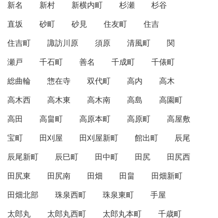
新名
新村
新横内町
杉瀬
杉谷
直坂
砂町
砂見
住友町
住吉
住吉町
諏訪川原
須原
清風町
関
瀬戸
千石町
善名
千成町
千俵町
総曲輪
惣在寺
双代町
高内
高木
高木西
高木東
高木南
高島
高園町
高田
高畠町
高原本町
高原町
高屋敷
宝町
田刈屋
田刈屋新町
館出町
辰尾
辰尾新町
辰巳町
田中町
田尻
田尻西
田尻東
田尻南
田畑
田畠
田畑新町
田畑北部
珠泉西町
珠泉東町
手屋
太郎丸
太郎丸西町
太郎丸本町
千歳町