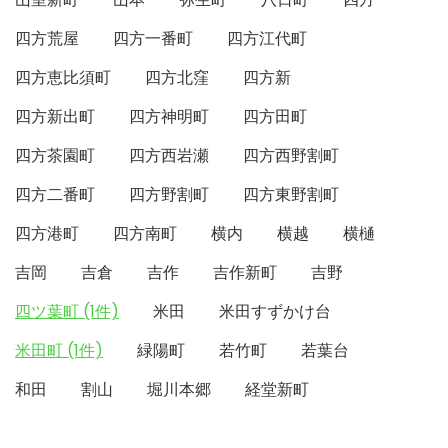
四方荒屋
四方一番町
四方江代町
四方恵比須町
四方北窪
四方新
四方新出町
四方神明町
四方田町
四方茶園町
四方西岩瀬
四方西野割町
四方二番町
四方野割町
四方東野割町
四方港町
四方南町
横内
横越
横樋
吉岡
吉倉
吉作
吉作新町
吉野
四ツ葉町 (1件)
米田
米田すずかけ台
米田町 (1件)
緑陽町
若竹町
若葉台
和田
割山
堀川本郷
経堂新町