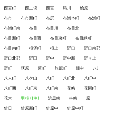
西宮町
西二俣
西宮
蜷川
楡原
布市
布市新町
布尻
布瀬本町
布瀬町
布瀬町南
布目
布目旭
布目北
布目新町
布目西
布目東町
布目緑町
布目南町
根塚町
根上
野口
野口南部
野口北部
野田
野中
野中新
野々上
野町
萩原
蓮町
旅籠町
畑中
八川
八人町
八ケ山
八町
八町北
八町中
八町西
八町東
八町南
花崎
花園町
花木
羽根 (1件)
浜黒崎
林崎
原
針日
針原新町
針原中
針原中町