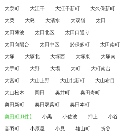
大泉町
大江干
大江干新町
大久保新町
大栗
大島
大清水
大双嶺
太田
太田薄波
太田北区
太田口通り
太田向陽台
太田中区
於保多町
太田南町
大塚
大塚北
大塚西
大塚東
大塚南
大手町
大野
大場
大町
大町南台
大宮町
大山上野
大山北新町
大山布目
大山松木
岡田
奥井町
奥田寿町
奥田新町
奥田双葉町
奥田本町
奥田町 (1件)
小黒
小佐波
押上
小谷
音羽町
小原屋
小見
雄山町
折谷