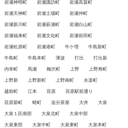
岩瀬神明町
岩瀬諏訪町
岩瀬高畠町
岩瀬天神町
岩瀬土場町
岩瀬仲町
岩瀬新川町
岩瀬萩浦町
岩瀬白山町
岩瀬福来町
岩瀬文化町
岩瀬前田町
岩瀬松原町
岩瀬港町
牛ケ増
牛島新町
牛島町
牛島本町
薄波
打出
打出新
内幸町
馬瀬
梅沢町
上野
上野寿町
上野新
上野新町
上野南町
永楽町
越前町
江本
荏原
荏原駅前通り
荏原新町
蛯町
追分茶屋
大井
大泉
大泉１区南部
大泉北町
大泉中部
大泉東部
大泉中町
大泉東町
大泉本町