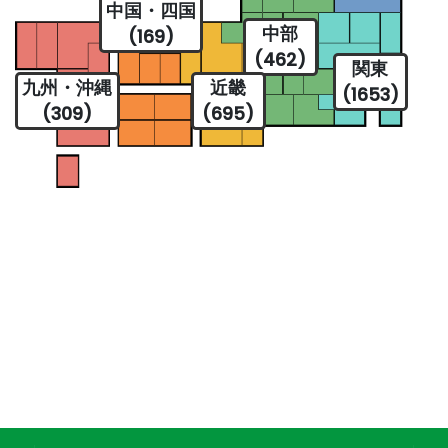
中国・四国
中部
(169)
(462)
関東
九州・沖縄
近畿
(1653)
(309)
(695)