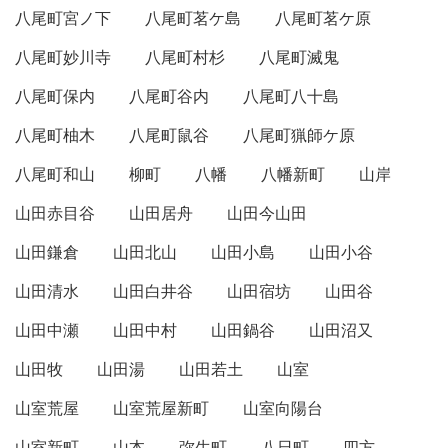
八尾町宮ノ下
八尾町茗ケ島
八尾町茗ケ原
八尾町妙川寺
八尾町村杉
八尾町滅鬼
八尾町保内
八尾町谷内
八尾町八十島
八尾町柚木
八尾町鼠谷
八尾町猟師ケ原
八尾町和山
柳町
八幡
八幡新町
山岸
山田赤目谷
山田居舟
山田今山田
山田鎌倉
山田北山
山田小島
山田小谷
山田清水
山田白井谷
山田宿坊
山田谷
山田中瀬
山田中村
山田鍋谷
山田沼又
山田牧
山田湯
山田若土
山室
山室荒屋
山室荒屋新町
山室向陽台
山室新町
山本
弥生町
八日町
四方