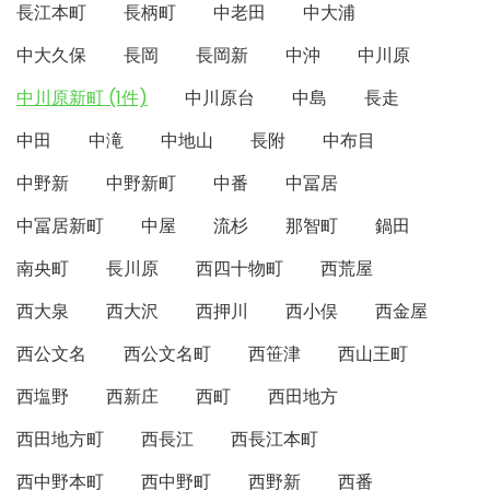
長江本町
長柄町
中老田
中大浦
中大久保
長岡
長岡新
中沖
中川原
中川原新町 (1件)
中川原台
中島
長走
中田
中滝
中地山
長附
中布目
中野新
中野新町
中番
中冨居
中冨居新町
中屋
流杉
那智町
鍋田
南央町
長川原
西四十物町
西荒屋
西大泉
西大沢
西押川
西小俣
西金屋
西公文名
西公文名町
西笹津
西山王町
西塩野
西新庄
西町
西田地方
西田地方町
西長江
西長江本町
西中野本町
西中野町
西野新
西番