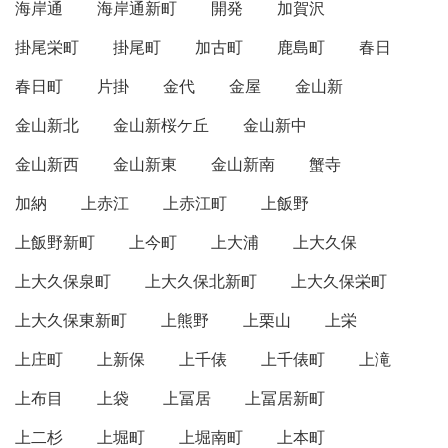
海岸通
海岸通新町
開発
加賀沢
掛尾栄町
掛尾町
加古町
鹿島町
春日
春日町
片掛
金代
金屋
金山新
金山新北
金山新桜ケ丘
金山新中
金山新西
金山新東
金山新南
蟹寺
加納
上赤江
上赤江町
上飯野
上飯野新町
上今町
上大浦
上大久保
上大久保泉町
上大久保北新町
上大久保栄町
上大久保東新町
上熊野
上栗山
上栄
上庄町
上新保
上千俵
上千俵町
上滝
上布目
上袋
上冨居
上冨居新町
上二杉
上堀町
上堀南町
上本町