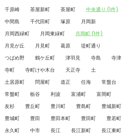
千原崎
茶屋新町
茶屋町
中央通り (1件)
中間島
千代田町
塚原
月岡新
月岡西緑町
月岡東緑町
月岡町 (1件)
月見が丘
月見町
葛原
堤町通り
つばめ野
鶴ケ丘町
津羽見
寺島
寺津
寺町
寺町けや木台
天正寺
土
土居原町
問屋町
道正
任海
常盤台
常盤町
栃谷
利波
富浦町
富岡町
友杉
豊丘町
豊川町
豊島町
豊城新町
豊城町
豊田
豊田本町
豊田町
豊若町
永久町
中市
長江
長江新町
長江東町