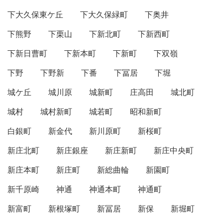
下大久保東ケ丘
下大久保緑町
下奥井
下熊野
下栗山
下新北町
下新西町
下新日曹町
下新本町
下新町
下双嶺
下野
下野新
下番
下冨居
下堀
城ケ丘
城川原
城新町
庄高田
城北町
城村
城村新町
城若町
昭和新町
白銀町
新金代
新川原町
新桜町
新庄北町
新庄銀座
新庄新町
新庄中央町
新庄本町
新庄町
新総曲輪
新園町
新千原崎
神通
神通本町
神通町
新富町
新根塚町
新冨居
新保
新堀町