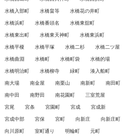
水橋入部町
水橋畠等
水橋花の井町
水橋浜町
水橋番頭名
水橋東舘町
水橋東出町
水橋東天神町
水橋東浜町
水橋平榎
水橋平塚
水橋二杉
水橋二ツ屋
水橋曲淵
水橋町
水橋町袋
水橋的場
水橋明治町
水橋柳寺
緑町
湊入船町
南大場
南金屋
南栗山
南新町
南田町
南中田
南野田
南花園町
三室荒屋
宮尾
宮条
宮園町
宮成
宮成新
宮成中部
宮保
宮町
向新庄
向新庄町
向川原町
室町通り
明輪町
元町