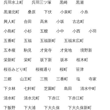
呉羽水上町
呉羽三ツ塚
黒崎
黒瀬
黒瀬北町
桑原
下伏
小泉町
小糸
興人町
合田
高来
小坂
古志町
小島町
小杉
五艘
小中
小西
小羽
五番町
五福
五福新町
五福末広町
五本榎
駒見
才覚寺
才覚地
境野新
栄新町
栄町
坂下新
坂本
桜木町
桜谷みどり町
桜橋通り
桜町
笹津
三郷
山王町
三熊
三番町
塩
寺家
下タ林
七軒町
芝園町
島田
清水中町
清水町
清水元町
下赤江
下赤江町
下飯野
下大浦
下大久保
下大久保新町