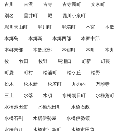
古川
古沢
古寺
古寺新町
文京町
別名
星井町
堀
堀川小泉町
堀川天山町
堀川町
堀端町
本宮
本郷
本郷島
本郷新
本郷西部
本郷中部
本郷東部
本郷北部
本郷町
本町
本丸
牧
牧田
牧野
馬瀬口
町新
町長
町袋
町村
松浦町
松ケ丘
松野
松木
松木新
松若町
丸の内
万願寺
三上
水落
水須
水橋朝日町
水橋荒町
水橋池田舘
水橋池田町
水橋石政
水橋石割
水橋伊勢屋
水橋伊勢領
水橋市江
水橋市江新町
水橋市田袋