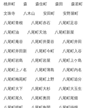
桃井町
森
森住町
森田
森若町
文珠寺
八木山
安田町
安野屋町
八尾町青根
八尾町赤石
八尾町足谷
八尾町油
八尾町天池
八尾町新屋
八尾町庵谷
八尾町井栗谷
八尾町井田
八尾町井田新
八尾町今町
八尾町入谷
八尾町岩島
八尾町岩屋
八尾町上ケ島
八尾町上ノ名
八尾町薄島
八尾町内名
八尾町梅苑町
八尾町上野
八尾町追分
八尾町大下
八尾町大杉
八尾町大玉生
八尾町尾久
八尾町奥田
八尾町尾畑
八尾町鏡町
八尾町角間
八尾町掛畑