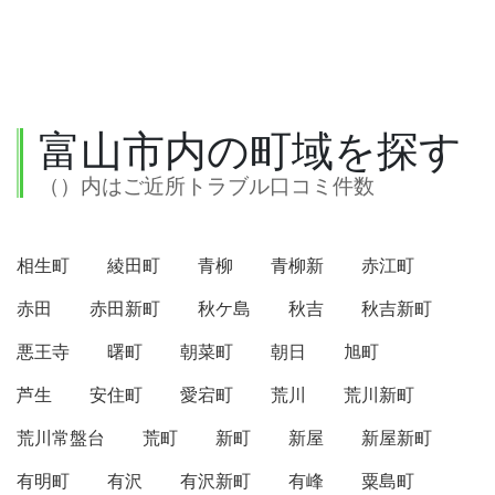
富山市内の町域を探す
（）内はご近所トラブル口コミ件数
相生町
綾田町
青柳
青柳新
赤江町
赤田
赤田新町
秋ケ島
秋吉
秋吉新町
悪王寺
曙町
朝菜町
朝日
旭町
芦生
安住町
愛宕町
荒川
荒川新町
荒川常盤台
荒町
新町
新屋
新屋新町
有明町
有沢
有沢新町
有峰
粟島町