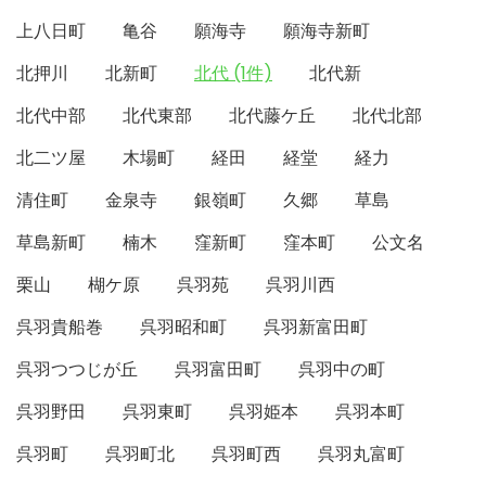
上八日町
亀谷
願海寺
願海寺新町
北押川
北新町
北代 (1件)
北代新
北代中部
北代東部
北代藤ケ丘
北代北部
北二ツ屋
木場町
経田
経堂
経力
清住町
金泉寺
銀嶺町
久郷
草島
草島新町
楠木
窪新町
窪本町
公文名
栗山
楜ケ原
呉羽苑
呉羽川西
呉羽貴船巻
呉羽昭和町
呉羽新富田町
呉羽つつじが丘
呉羽富田町
呉羽中の町
呉羽野田
呉羽東町
呉羽姫本
呉羽本町
呉羽町
呉羽町北
呉羽町西
呉羽丸富町