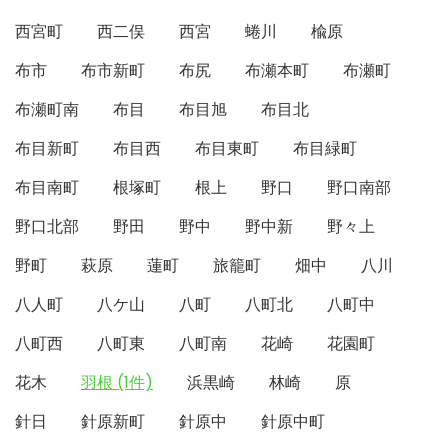
西宮町
西二俣
西宮
蜷川
楡原
布市
布市新町
布尻
布瀬本町
布瀬町
布瀬町南
布目
布目旭
布目北
布目新町
布目西
布目東町
布目緑町
布目南町
根塚町
根上
野口
野口南部
野口北部
野田
野中
野中新
野々上
野町
萩原
蓮町
旅籠町
畑中
八川
八人町
八ケ山
八町
八町北
八町中
八町西
八町東
八町南
花崎
花園町
花木
羽根 (1件)
浜黒崎
林崎
原
針日
針原新町
針原中
針原中町