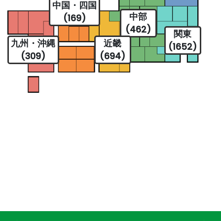
中国・四国
中部
(169)
(462)
関東
九州・沖縄
近畿
(1652)
(309)
(694)