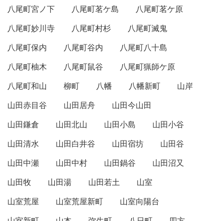
八尾町宮ノ下
八尾町茗ケ島
八尾町茗ケ原
八尾町妙川寺
八尾町村杉
八尾町滅鬼
八尾町保内
八尾町谷内
八尾町八十島
八尾町柚木
八尾町鼠谷
八尾町猟師ケ原
八尾町和山
柳町
八幡
八幡新町
山岸
山田赤目谷
山田居舟
山田今山田
山田鎌倉
山田北山
山田小島
山田小谷
山田清水
山田白井谷
山田宿坊
山田谷
山田中瀬
山田中村
山田鍋谷
山田沼又
山田牧
山田湯
山田若土
山室
山室荒屋
山室荒屋新町
山室向陽台
山室新町
山本
弥生町
八日町
四方