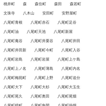
桃井町
森
森住町
森田
森若町
文珠寺
八木山
安田町
安野屋町
八尾町青根
八尾町赤石
八尾町足谷
八尾町油
八尾町天池
八尾町新屋
八尾町庵谷
八尾町井栗谷
八尾町井田
八尾町井田新
八尾町今町
八尾町入谷
八尾町岩島
八尾町岩屋
八尾町上ケ島
八尾町上ノ名
八尾町薄島
八尾町内名
八尾町梅苑町
八尾町上野
八尾町追分
八尾町大下
八尾町大杉
八尾町大玉生
八尾町尾久
八尾町奥田
八尾町尾畑
八尾町鏡町
八尾町角間
八尾町掛畑