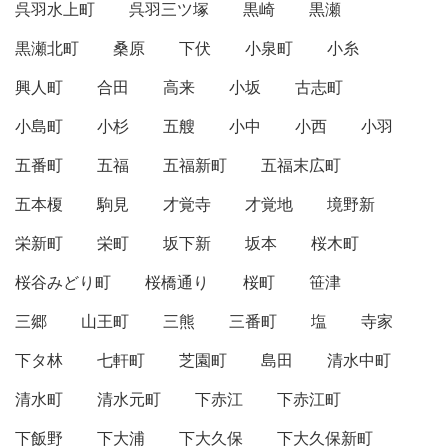
呉羽水上町
呉羽三ツ塚
黒崎
黒瀬
黒瀬北町
桑原
下伏
小泉町
小糸
興人町
合田
高来
小坂
古志町
小島町
小杉
五艘
小中
小西
小羽
五番町
五福
五福新町
五福末広町
五本榎
駒見
才覚寺
才覚地
境野新
栄新町
栄町
坂下新
坂本
桜木町
桜谷みどり町
桜橋通り
桜町
笹津
三郷
山王町
三熊
三番町
塩
寺家
下タ林
七軒町
芝園町
島田
清水中町
清水町
清水元町
下赤江
下赤江町
下飯野
下大浦
下大久保
下大久保新町