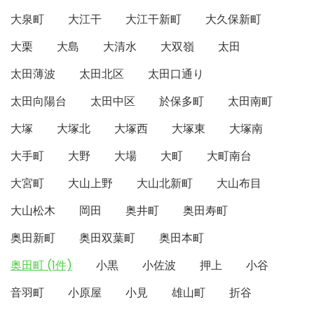
大泉町
大江干
大江干新町
大久保新町
大栗
大島
大清水
大双嶺
太田
太田薄波
太田北区
太田口通り
太田向陽台
太田中区
於保多町
太田南町
大塚
大塚北
大塚西
大塚東
大塚南
大手町
大野
大場
大町
大町南台
大宮町
大山上野
大山北新町
大山布目
大山松木
岡田
奥井町
奥田寿町
奥田新町
奥田双葉町
奥田本町
奥田町 (1件)
小黒
小佐波
押上
小谷
音羽町
小原屋
小見
雄山町
折谷