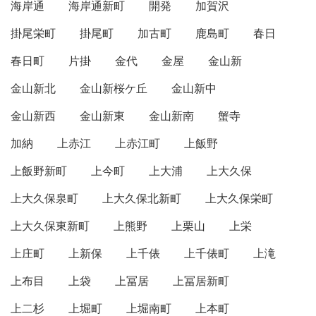
海岸通
海岸通新町
開発
加賀沢
掛尾栄町
掛尾町
加古町
鹿島町
春日
春日町
片掛
金代
金屋
金山新
金山新北
金山新桜ケ丘
金山新中
金山新西
金山新東
金山新南
蟹寺
加納
上赤江
上赤江町
上飯野
上飯野新町
上今町
上大浦
上大久保
上大久保泉町
上大久保北新町
上大久保栄町
上大久保東新町
上熊野
上栗山
上栄
上庄町
上新保
上千俵
上千俵町
上滝
上布目
上袋
上冨居
上冨居新町
上二杉
上堀町
上堀南町
上本町