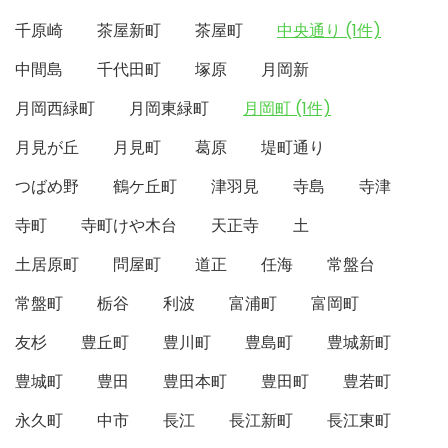
千原崎
茶屋新町
茶屋町
中央通り (1件)
中間島
千代田町
塚原
月岡新
月岡西緑町
月岡東緑町
月岡町 (1件)
月見が丘
月見町
葛原
堤町通り
つばめ野
鶴ケ丘町
津羽見
寺島
寺津
寺町
寺町けや木台
天正寺
土
土居原町
問屋町
道正
任海
常盤台
常盤町
栃谷
利波
富浦町
富岡町
友杉
豊丘町
豊川町
豊島町
豊城新町
豊城町
豊田
豊田本町
豊田町
豊若町
永久町
中市
長江
長江新町
長江東町