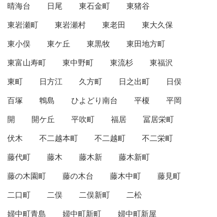
晴海台
日尾
東石金町
東猪谷
東岩瀬町
東岩瀬村
東老田
東大久保
東小俣
東ケ丘
東黒牧
東田地方町
東富山寿町
東中野町
東流杉
東福沢
東町
日方江
久方町
日之出町
日俣
百塚
鵯島
ひよどり南台
平榎
平岡
開
開ケ丘
平吹町
福居
冨居栄町
伏木
不二越本町
不二越町
不二栄町
藤代町
藤木
藤木新
藤木新町
藤の木園町
藤の木台
藤木中町
藤見町
二口町
二俣
二俣新町
二松
婦中町青島
婦中町新町
婦中町新屋