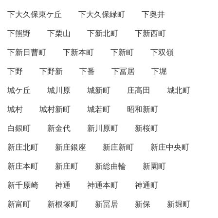
下大久保東ケ丘
下大久保緑町
下奥井
下熊野
下栗山
下新北町
下新西町
下新日曹町
下新本町
下新町
下双嶺
下野
下野新
下番
下冨居
下堀
城ケ丘
城川原
城新町
庄高田
城北町
城村
城村新町
城若町
昭和新町
白銀町
新金代
新川原町
新桜町
新庄北町
新庄銀座
新庄新町
新庄中央町
新庄本町
新庄町
新総曲輪
新園町
新千原崎
神通
神通本町
神通町
新富町
新根塚町
新冨居
新保
新堀町