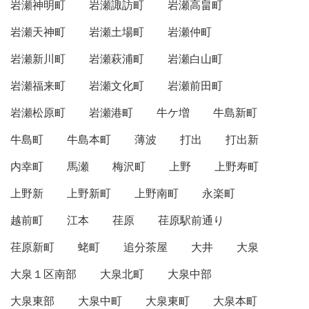
岩瀬神明町
岩瀬諏訪町
岩瀬高畠町
岩瀬天神町
岩瀬土場町
岩瀬仲町
岩瀬新川町
岩瀬萩浦町
岩瀬白山町
岩瀬福来町
岩瀬文化町
岩瀬前田町
岩瀬松原町
岩瀬港町
牛ケ増
牛島新町
牛島町
牛島本町
薄波
打出
打出新
内幸町
馬瀬
梅沢町
上野
上野寿町
上野新
上野新町
上野南町
永楽町
越前町
江本
荏原
荏原駅前通り
荏原新町
蛯町
追分茶屋
大井
大泉
大泉１区南部
大泉北町
大泉中部
大泉東部
大泉中町
大泉東町
大泉本町