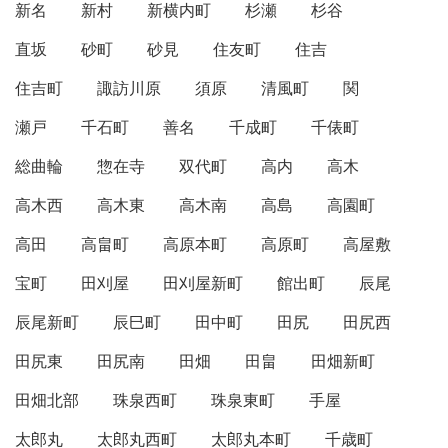
新名
新村
新横内町
杉瀬
杉谷
直坂
砂町
砂見
住友町
住吉
住吉町
諏訪川原
須原
清風町
関
瀬戸
千石町
善名
千成町
千俵町
総曲輪
惣在寺
双代町
高内
高木
高木西
高木東
高木南
高島
高園町
高田
高畠町
高原本町
高原町
高屋敷
宝町
田刈屋
田刈屋新町
館出町
辰尾
辰尾新町
辰巳町
田中町
田尻
田尻西
田尻東
田尻南
田畑
田畠
田畑新町
田畑北部
珠泉西町
珠泉東町
手屋
太郎丸
太郎丸西町
太郎丸本町
千歳町