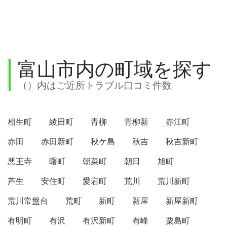
富山市内の町域を探す
（）内はご近所トラブル口コミ件数
相生町
綾田町
青柳
青柳新
赤江町
赤田
赤田新町
秋ケ島
秋吉
秋吉新町
悪王寺
曙町
朝菜町
朝日
旭町
芦生
安住町
愛宕町
荒川
荒川新町
荒川常盤台
荒町
新町
新屋
新屋新町
有明町
有沢
有沢新町
有峰
粟島町