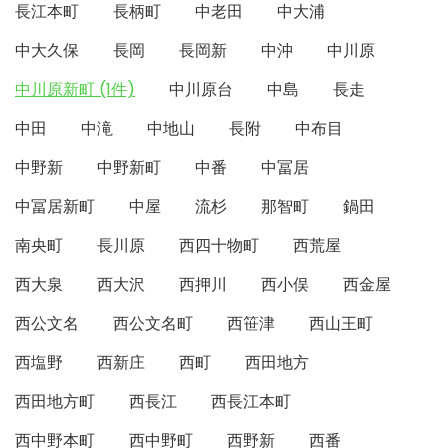
長江本町
長柄町
中老田
中大浦
中大久保
長岡
長岡新
中沖
中川原
中川原新町 (1件)
中川原台
中島
長走
中田
中滝
中地山
長附
中布目
中野新
中野新町
中番
中冨居
中冨居新町
中屋
流杉
那智町
鍋田
南央町
長川原
西四十物町
西荒屋
西大泉
西大沢
西押川
西小俣
西金屋
西公文名
西公文名町
西笹津
西山王町
西塩野
西新庄
西町
西田地方
西田地方町
西長江
西長江本町
西中野本町
西中野町
西野新
西番