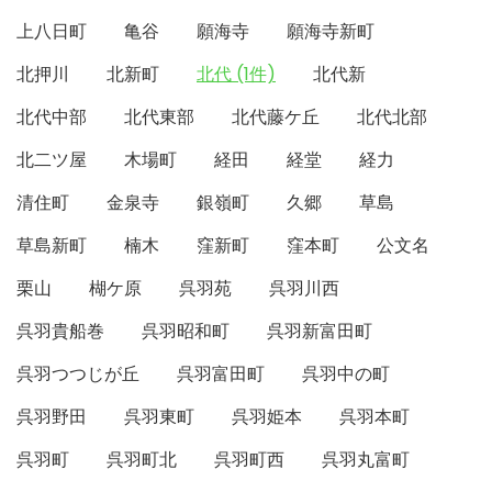
上八日町
亀谷
願海寺
願海寺新町
北押川
北新町
北代 (1件)
北代新
北代中部
北代東部
北代藤ケ丘
北代北部
北二ツ屋
木場町
経田
経堂
経力
清住町
金泉寺
銀嶺町
久郷
草島
草島新町
楠木
窪新町
窪本町
公文名
栗山
楜ケ原
呉羽苑
呉羽川西
呉羽貴船巻
呉羽昭和町
呉羽新富田町
呉羽つつじが丘
呉羽富田町
呉羽中の町
呉羽野田
呉羽東町
呉羽姫本
呉羽本町
呉羽町
呉羽町北
呉羽町西
呉羽丸富町