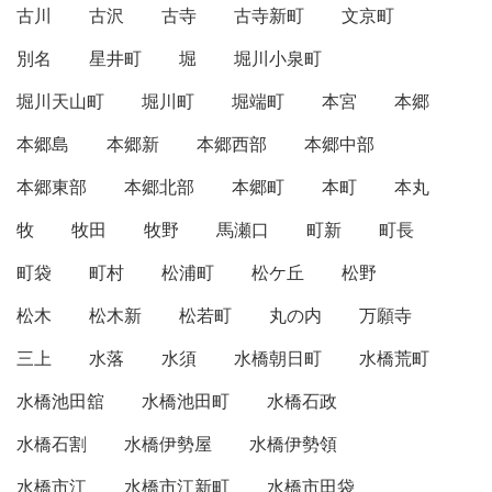
古川
古沢
古寺
古寺新町
文京町
別名
星井町
堀
堀川小泉町
堀川天山町
堀川町
堀端町
本宮
本郷
本郷島
本郷新
本郷西部
本郷中部
本郷東部
本郷北部
本郷町
本町
本丸
牧
牧田
牧野
馬瀬口
町新
町長
町袋
町村
松浦町
松ケ丘
松野
松木
松木新
松若町
丸の内
万願寺
三上
水落
水須
水橋朝日町
水橋荒町
水橋池田舘
水橋池田町
水橋石政
水橋石割
水橋伊勢屋
水橋伊勢領
水橋市江
水橋市江新町
水橋市田袋