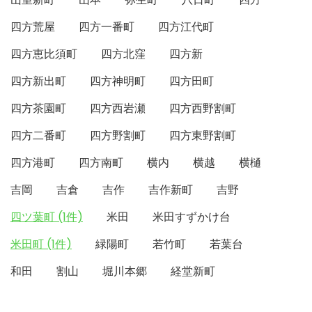
四方荒屋
四方一番町
四方江代町
四方恵比須町
四方北窪
四方新
四方新出町
四方神明町
四方田町
四方茶園町
四方西岩瀬
四方西野割町
四方二番町
四方野割町
四方東野割町
四方港町
四方南町
横内
横越
横樋
吉岡
吉倉
吉作
吉作新町
吉野
四ツ葉町 (1件)
米田
米田すずかけ台
米田町 (1件)
緑陽町
若竹町
若葉台
和田
割山
堀川本郷
経堂新町