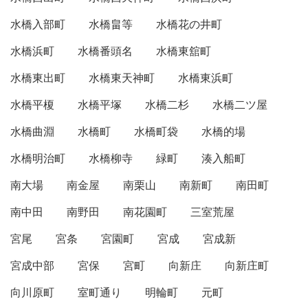
水橋入部町
水橋畠等
水橋花の井町
水橋浜町
水橋番頭名
水橋東舘町
水橋東出町
水橋東天神町
水橋東浜町
水橋平榎
水橋平塚
水橋二杉
水橋二ツ屋
水橋曲淵
水橋町
水橋町袋
水橋的場
水橋明治町
水橋柳寺
緑町
湊入船町
南大場
南金屋
南栗山
南新町
南田町
南中田
南野田
南花園町
三室荒屋
宮尾
宮条
宮園町
宮成
宮成新
宮成中部
宮保
宮町
向新庄
向新庄町
向川原町
室町通り
明輪町
元町