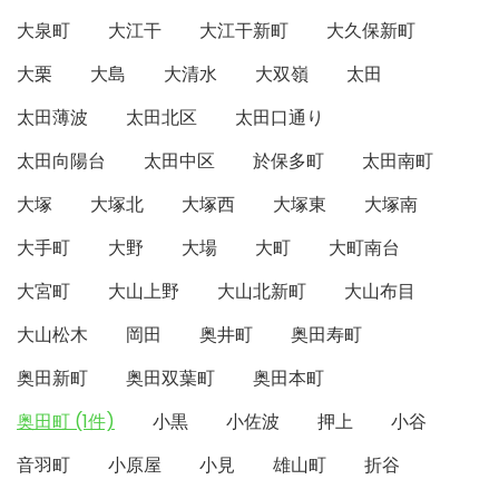
大泉町
大江干
大江干新町
大久保新町
大栗
大島
大清水
大双嶺
太田
太田薄波
太田北区
太田口通り
太田向陽台
太田中区
於保多町
太田南町
大塚
大塚北
大塚西
大塚東
大塚南
大手町
大野
大場
大町
大町南台
大宮町
大山上野
大山北新町
大山布目
大山松木
岡田
奥井町
奥田寿町
奥田新町
奥田双葉町
奥田本町
奥田町 (1件)
小黒
小佐波
押上
小谷
音羽町
小原屋
小見
雄山町
折谷