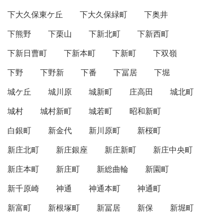
下大久保東ケ丘
下大久保緑町
下奥井
下熊野
下栗山
下新北町
下新西町
下新日曹町
下新本町
下新町
下双嶺
下野
下野新
下番
下冨居
下堀
城ケ丘
城川原
城新町
庄高田
城北町
城村
城村新町
城若町
昭和新町
白銀町
新金代
新川原町
新桜町
新庄北町
新庄銀座
新庄新町
新庄中央町
新庄本町
新庄町
新総曲輪
新園町
新千原崎
神通
神通本町
神通町
新富町
新根塚町
新冨居
新保
新堀町