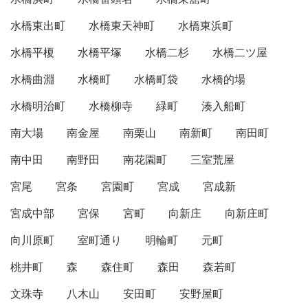
水橋東出町
水橋東天神町
水橋東浜町
水橋平榎
水橋平塚
水橋二杉
水橋二ツ屋
水橋曲淵
水橋町
水橋町袋
水橋的場
水橋明治町
水橋柳寺
緑町
湊入船町
南大場
南金屋
南栗山
南新町
南田町
南中田
南野田
南花園町
三室荒屋
宮尾
宮条
宮園町
宮成
宮成新
宮成中部
宮保
宮町
向新庄
向新庄町
向川原町
室町通り
明輪町
元町
桃井町
森
森住町
森田
森若町
文珠寺
八木山
安田町
安野屋町