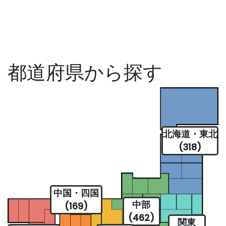
都道府県から探す
北海道・東北
(318)
中国・四国
中部
(169)
(462)
関東