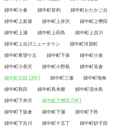
婦中町小倉
婦中町皆杓
婦中町かたかご台
婦中町上新屋
婦中町上井沢
婦中町上轡田
婦中町上瀬
婦中町上田島
婦中町上吉川
婦中町上吉川ニュータウン
婦中町河原町
婦中町希望ケ丘
婦中町下条
婦中町小泉
婦中町小長沢
婦中町小野島
婦中町笹倉
婦中町沢田 (3件)
婦中町三瀬
婦中町地角
婦中町島田
婦中町島本郷
婦中町清水島
婦中町下井沢
婦中町下轡田 (1件)
婦中町下坂倉
婦中町下瀬
婦中町下邑
婦中町下吉川
婦中町十五丁
婦中町砂子田