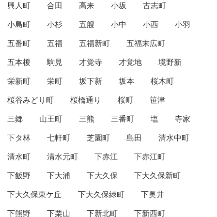
興人町
合田
高来
小坂
古志町
小島町
小杉
五艘
小中
小西
小羽
五番町
五福
五福新町
五福末広町
五本榎
駒見
才覚寺
才覚地
境野新
栄新町
栄町
坂下新
坂本
桜木町
桜谷みどり町
桜橋通り
桜町
笹津
三郷
山王町
三熊
三番町
塩
寺家
下タ林
七軒町
芝園町
島田
清水中町
清水町
清水元町
下赤江
下赤江町
下飯野
下大浦
下大久保
下大久保新町
下大久保東ケ丘
下大久保緑町
下奥井
下熊野
下栗山
下新北町
下新西町