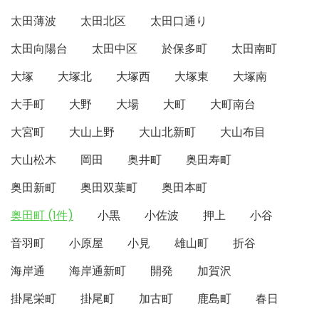
太田薄波
太田北区
太田口通り
太田向陽台
太田中区
於保多町
太田南町
大塚
大塚北
大塚西
大塚東
大塚南
大手町
大野
大場
大町
大町南台
大宮町
大山上野
大山北新町
大山布目
大山松木
岡田
奥井町
奥田寿町
奥田新町
奥田双葉町
奥田本町
奥田町 (1件)
小黒
小佐波
押上
小谷
音羽町
小原屋
小見
雄山町
折谷
海岸通
海岸通新町
開発
加賀沢
掛尾栄町
掛尾町
加古町
鹿島町
春日