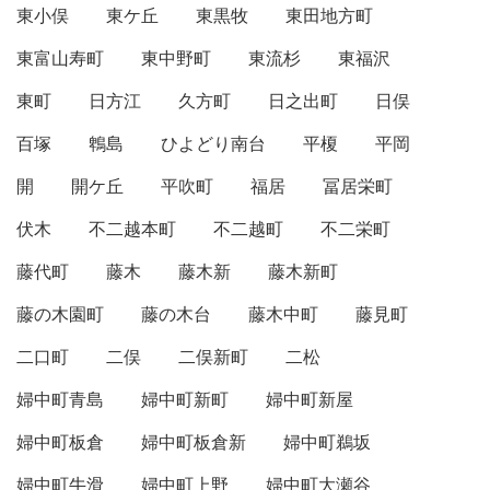
東小俣
東ケ丘
東黒牧
東田地方町
東富山寿町
東中野町
東流杉
東福沢
東町
日方江
久方町
日之出町
日俣
百塚
鵯島
ひよどり南台
平榎
平岡
開
開ケ丘
平吹町
福居
冨居栄町
伏木
不二越本町
不二越町
不二栄町
藤代町
藤木
藤木新
藤木新町
藤の木園町
藤の木台
藤木中町
藤見町
二口町
二俣
二俣新町
二松
婦中町青島
婦中町新町
婦中町新屋
婦中町板倉
婦中町板倉新
婦中町鵜坂
婦中町牛滑
婦中町上野
婦中町大瀬谷