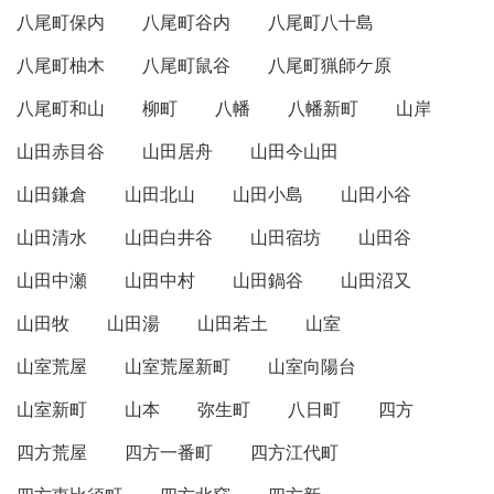
八尾町保内
八尾町谷内
八尾町八十島
八尾町柚木
八尾町鼠谷
八尾町猟師ケ原
八尾町和山
柳町
八幡
八幡新町
山岸
山田赤目谷
山田居舟
山田今山田
山田鎌倉
山田北山
山田小島
山田小谷
山田清水
山田白井谷
山田宿坊
山田谷
山田中瀬
山田中村
山田鍋谷
山田沼又
山田牧
山田湯
山田若土
山室
山室荒屋
山室荒屋新町
山室向陽台
山室新町
山本
弥生町
八日町
四方
四方荒屋
四方一番町
四方江代町