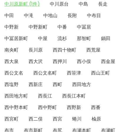
中川原新町 (1件)
中川原台
中島
長走
中田
中滝
中地山
長附
中布目
中野新
中野新町
中番
中冨居
中冨居新町
中屋
流杉
那智町
鍋田
南央町
長川原
西四十物町
西荒屋
西大泉
西大沢
西押川
西小俣
西金屋
西公文名
西公文名町
西笹津
西山王町
西塩野
西新庄
西町
西田地方
西田地方町
西長江
西長江本町
西中野本町
西中野町
西野新
西番
西宮町
西二俣
西宮
蜷川
楡原
布市
布市新町
布尻
布瀬本町
布瀬町