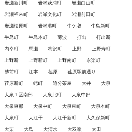
岩瀬新川町
岩瀬萩浦町
岩瀬白山町
岩瀬福来町
岩瀬文化町
岩瀬前田町
岩瀬松原町
岩瀬港町
牛ケ増
牛島新町
牛島町
牛島本町
薄波
打出
打出新
内幸町
馬瀬
梅沢町
上野
上野寿町
上野新
上野新町
上野南町
永楽町
越前町
江本
荏原
荏原駅前通り
荏原新町
蛯町
追分茶屋
大井
大泉
大泉１区南部
大泉北町
大泉中部
大泉東部
大泉中町
大泉東町
大泉本町
大泉町
大江干
大江干新町
大久保新町
大栗
大島
大清水
大双嶺
太田