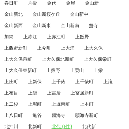
春日町
片掛
金代
金屋
金山新
金山新北
金山新桜ケ丘
金山新中
金山新西
金山新東
金山新南
蟹寺
加納
上赤江
上赤江町
上飯野
上飯野新町
上今町
上大浦
上大久保
上大久保泉町
上大久保北新町
上大久保栄町
上大久保東新町
上熊野
上栗山
上栄
上庄町
上新保
上千俵
上千俵町
上滝
上布目
上袋
上冨居
上冨居新町
上二杉
上堀町
上堀南町
上本町
上八日町
亀谷
願海寺
願海寺新町
北押川
北新町
北代 (1件)
北代新