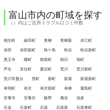
富山市内の町域を探す
（）内はご近所トラブル口コミ件数
相生町
綾田町
青柳
青柳新
赤江町
赤田
赤田新町
秋ケ島
秋吉
秋吉新町
悪王寺
曙町
朝菜町
朝日
旭町
芦生
安住町
愛宕町
荒川
荒川新町
荒川常盤台
荒町
新町
新屋
新屋新町
有明町
有沢
有沢新町
有峰
粟島町
安養寺
安養坊
飯野
庵谷
池多
石金
石倉町
石坂
石坂新
石坂東町