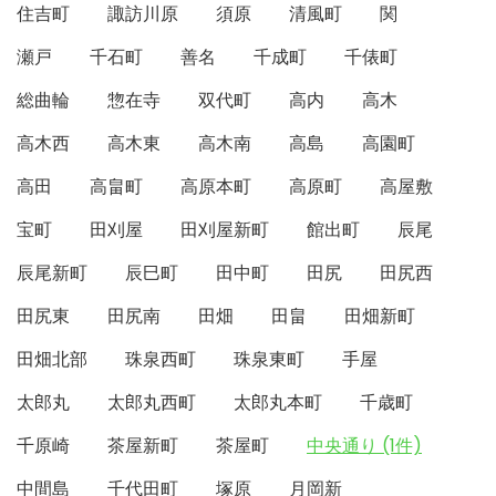
住吉町
諏訪川原
須原
清風町
関
瀬戸
千石町
善名
千成町
千俵町
総曲輪
惣在寺
双代町
高内
高木
高木西
高木東
高木南
高島
高園町
高田
高畠町
高原本町
高原町
高屋敷
宝町
田刈屋
田刈屋新町
館出町
辰尾
辰尾新町
辰巳町
田中町
田尻
田尻西
田尻東
田尻南
田畑
田畠
田畑新町
田畑北部
珠泉西町
珠泉東町
手屋
太郎丸
太郎丸西町
太郎丸本町
千歳町
千原崎
茶屋新町
茶屋町
中央通り (1件)
中間島
千代田町
塚原
月岡新