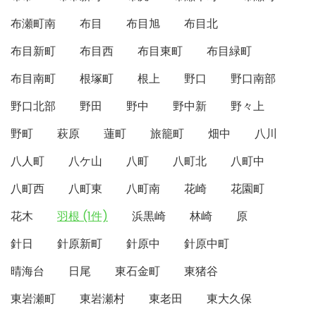
布瀬町南
布目
布目旭
布目北
布目新町
布目西
布目東町
布目緑町
布目南町
根塚町
根上
野口
野口南部
野口北部
野田
野中
野中新
野々上
野町
萩原
蓮町
旅籠町
畑中
八川
八人町
八ケ山
八町
八町北
八町中
八町西
八町東
八町南
花崎
花園町
花木
羽根 (1件)
浜黒崎
林崎
原
針日
針原新町
針原中
針原中町
晴海台
日尾
東石金町
東猪谷
東岩瀬町
東岩瀬村
東老田
東大久保