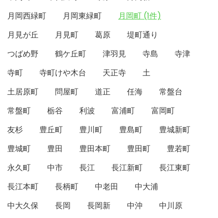
月岡西緑町
月岡東緑町
月岡町 (1件)
月見が丘
月見町
葛原
堤町通り
つばめ野
鶴ケ丘町
津羽見
寺島
寺津
寺町
寺町けや木台
天正寺
土
土居原町
問屋町
道正
任海
常盤台
常盤町
栃谷
利波
富浦町
富岡町
友杉
豊丘町
豊川町
豊島町
豊城新町
豊城町
豊田
豊田本町
豊田町
豊若町
永久町
中市
長江
長江新町
長江東町
長江本町
長柄町
中老田
中大浦
中大久保
長岡
長岡新
中沖
中川原