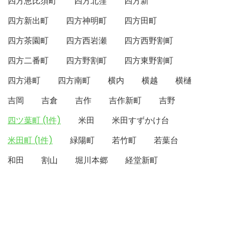
四方恵比須町
四方北窪
四方新
四方新出町
四方神明町
四方田町
四方茶園町
四方西岩瀬
四方西野割町
四方二番町
四方野割町
四方東野割町
四方港町
四方南町
横内
横越
横樋
吉岡
吉倉
吉作
吉作新町
吉野
四ツ葉町 (1件)
米田
米田すずかけ台
米田町 (1件)
緑陽町
若竹町
若葉台
和田
割山
堀川本郷
経堂新町