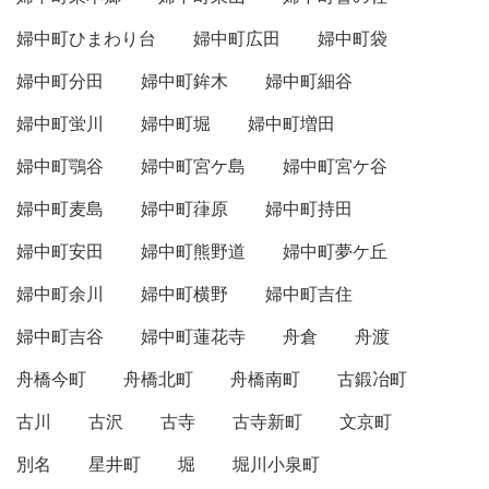
婦中町ひまわり台
婦中町広田
婦中町袋
婦中町分田
婦中町鉾木
婦中町細谷
婦中町蛍川
婦中町堀
婦中町増田
婦中町鶚谷
婦中町宮ケ島
婦中町宮ケ谷
婦中町麦島
婦中町葎原
婦中町持田
婦中町安田
婦中町熊野道
婦中町夢ケ丘
婦中町余川
婦中町横野
婦中町吉住
婦中町吉谷
婦中町蓮花寺
舟倉
舟渡
舟橋今町
舟橋北町
舟橋南町
古鍛冶町
古川
古沢
古寺
古寺新町
文京町
別名
星井町
堀
堀川小泉町