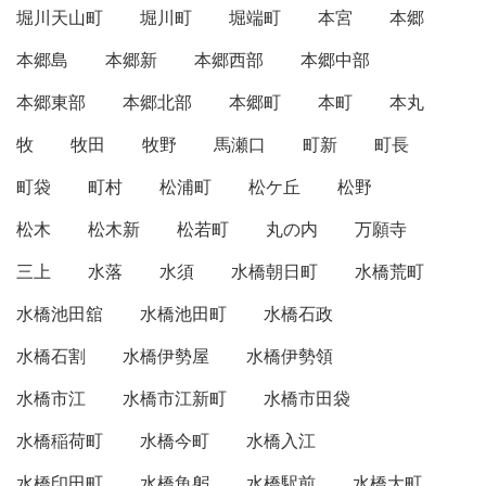
堀川天山町
堀川町
堀端町
本宮
本郷
本郷島
本郷新
本郷西部
本郷中部
本郷東部
本郷北部
本郷町
本町
本丸
牧
牧田
牧野
馬瀬口
町新
町長
町袋
町村
松浦町
松ケ丘
松野
松木
松木新
松若町
丸の内
万願寺
三上
水落
水須
水橋朝日町
水橋荒町
水橋池田舘
水橋池田町
水橋石政
水橋石割
水橋伊勢屋
水橋伊勢領
水橋市江
水橋市江新町
水橋市田袋
水橋稲荷町
水橋今町
水橋入江
水橋印田町
水橋魚躬
水橋駅前
水橋大町