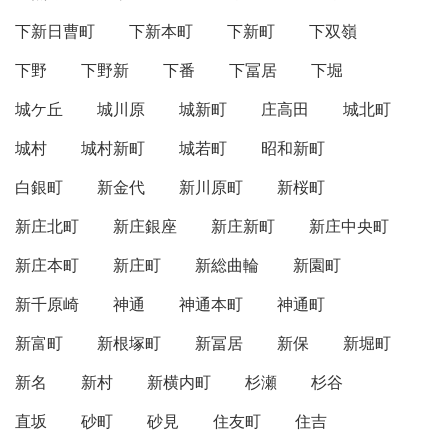
下新日曹町
下新本町
下新町
下双嶺
下野
下野新
下番
下冨居
下堀
城ケ丘
城川原
城新町
庄高田
城北町
城村
城村新町
城若町
昭和新町
白銀町
新金代
新川原町
新桜町
新庄北町
新庄銀座
新庄新町
新庄中央町
新庄本町
新庄町
新総曲輪
新園町
新千原崎
神通
神通本町
神通町
新富町
新根塚町
新冨居
新保
新堀町
新名
新村
新横内町
杉瀬
杉谷
直坂
砂町
砂見
住友町
住吉