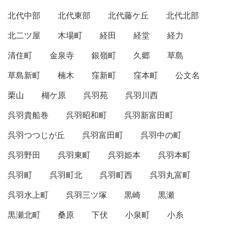
北代中部
北代東部
北代藤ケ丘
北代北部
北二ツ屋
木場町
経田
経堂
経力
清住町
金泉寺
銀嶺町
久郷
草島
草島新町
楠木
窪新町
窪本町
公文名
栗山
楜ケ原
呉羽苑
呉羽川西
呉羽貴船巻
呉羽昭和町
呉羽新富田町
呉羽つつじが丘
呉羽富田町
呉羽中の町
呉羽野田
呉羽東町
呉羽姫本
呉羽本町
呉羽町
呉羽町北
呉羽町西
呉羽丸富町
呉羽水上町
呉羽三ツ塚
黒崎
黒瀬
黒瀬北町
桑原
下伏
小泉町
小糸