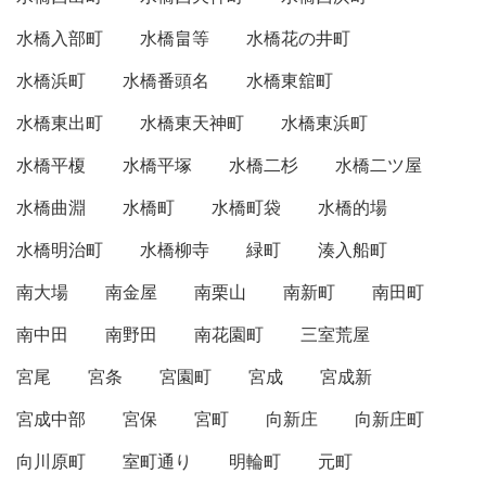
水橋入部町
水橋畠等
水橋花の井町
水橋浜町
水橋番頭名
水橋東舘町
水橋東出町
水橋東天神町
水橋東浜町
水橋平榎
水橋平塚
水橋二杉
水橋二ツ屋
水橋曲淵
水橋町
水橋町袋
水橋的場
水橋明治町
水橋柳寺
緑町
湊入船町
南大場
南金屋
南栗山
南新町
南田町
南中田
南野田
南花園町
三室荒屋
宮尾
宮条
宮園町
宮成
宮成新
宮成中部
宮保
宮町
向新庄
向新庄町
向川原町
室町通り
明輪町
元町