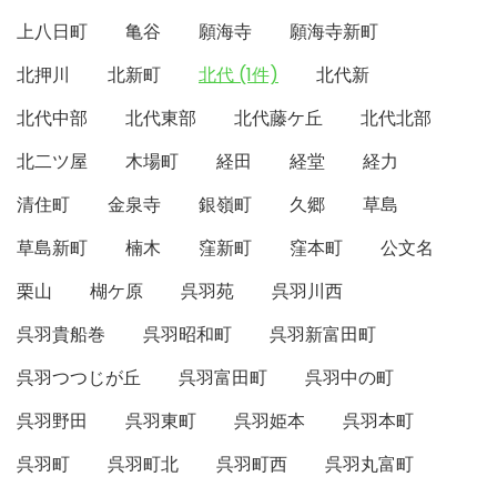
上八日町
亀谷
願海寺
願海寺新町
北押川
北新町
北代 (1件)
北代新
北代中部
北代東部
北代藤ケ丘
北代北部
北二ツ屋
木場町
経田
経堂
経力
清住町
金泉寺
銀嶺町
久郷
草島
草島新町
楠木
窪新町
窪本町
公文名
栗山
楜ケ原
呉羽苑
呉羽川西
呉羽貴船巻
呉羽昭和町
呉羽新富田町
呉羽つつじが丘
呉羽富田町
呉羽中の町
呉羽野田
呉羽東町
呉羽姫本
呉羽本町
呉羽町
呉羽町北
呉羽町西
呉羽丸富町