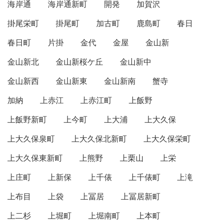
海岸通
海岸通新町
開発
加賀沢
掛尾栄町
掛尾町
加古町
鹿島町
春日
春日町
片掛
金代
金屋
金山新
金山新北
金山新桜ケ丘
金山新中
金山新西
金山新東
金山新南
蟹寺
加納
上赤江
上赤江町
上飯野
上飯野新町
上今町
上大浦
上大久保
上大久保泉町
上大久保北新町
上大久保栄町
上大久保東新町
上熊野
上栗山
上栄
上庄町
上新保
上千俵
上千俵町
上滝
上布目
上袋
上冨居
上冨居新町
上二杉
上堀町
上堀南町
上本町