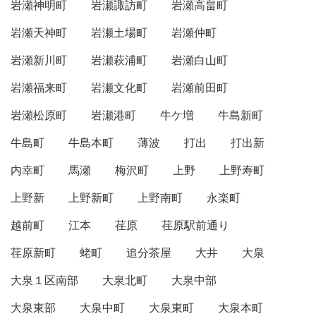
岩瀬神明町
岩瀬諏訪町
岩瀬高畠町
岩瀬天神町
岩瀬土場町
岩瀬仲町
岩瀬新川町
岩瀬萩浦町
岩瀬白山町
岩瀬福来町
岩瀬文化町
岩瀬前田町
岩瀬松原町
岩瀬港町
牛ケ増
牛島新町
牛島町
牛島本町
薄波
打出
打出新
内幸町
馬瀬
梅沢町
上野
上野寿町
上野新
上野新町
上野南町
永楽町
越前町
江本
荏原
荏原駅前通り
荏原新町
蛯町
追分茶屋
大井
大泉
大泉１区南部
大泉北町
大泉中部
大泉東部
大泉中町
大泉東町
大泉本町