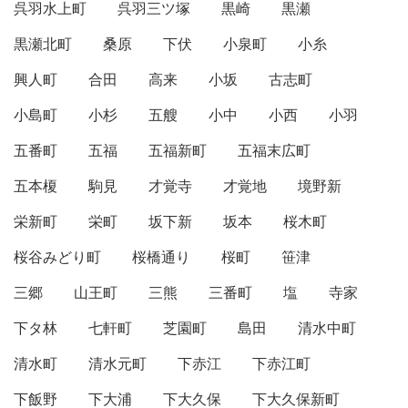
呉羽水上町
呉羽三ツ塚
黒崎
黒瀬
黒瀬北町
桑原
下伏
小泉町
小糸
興人町
合田
高来
小坂
古志町
小島町
小杉
五艘
小中
小西
小羽
五番町
五福
五福新町
五福末広町
五本榎
駒見
才覚寺
才覚地
境野新
栄新町
栄町
坂下新
坂本
桜木町
桜谷みどり町
桜橋通り
桜町
笹津
三郷
山王町
三熊
三番町
塩
寺家
下タ林
七軒町
芝園町
島田
清水中町
清水町
清水元町
下赤江
下赤江町
下飯野
下大浦
下大久保
下大久保新町