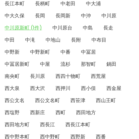
長江本町
長柄町
中老田
中大浦
中大久保
長岡
長岡新
中沖
中川原
中川原新町 (1件)
中川原台
中島
長走
中田
中滝
中地山
長附
中布目
中野新
中野新町
中番
中冨居
中冨居新町
中屋
流杉
那智町
鍋田
南央町
長川原
西四十物町
西荒屋
西大泉
西大沢
西押川
西小俣
西金屋
西公文名
西公文名町
西笹津
西山王町
西塩野
西新庄
西町
西田地方
西田地方町
西長江
西長江本町
西中野本町
西中野町
西野新
西番