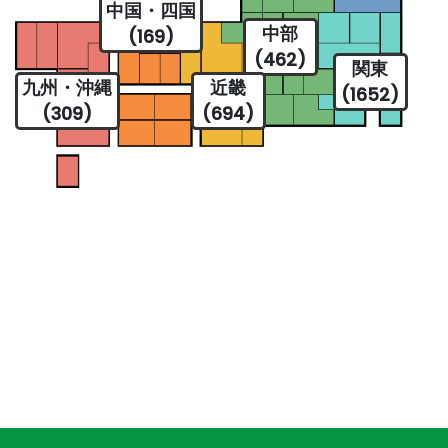
中国・四国
中部
(169)
(462)
関東
九州・沖縄
近畿
(1652)
(309)
(694)