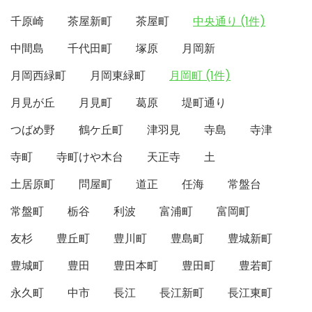
千原崎
茶屋新町
茶屋町
中央通り (1件)
中間島
千代田町
塚原
月岡新
月岡西緑町
月岡東緑町
月岡町 (1件)
月見が丘
月見町
葛原
堤町通り
つばめ野
鶴ケ丘町
津羽見
寺島
寺津
寺町
寺町けや木台
天正寺
土
土居原町
問屋町
道正
任海
常盤台
常盤町
栃谷
利波
富浦町
富岡町
友杉
豊丘町
豊川町
豊島町
豊城新町
豊城町
豊田
豊田本町
豊田町
豊若町
永久町
中市
長江
長江新町
長江東町