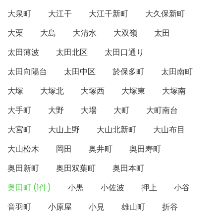
大泉町
大江干
大江干新町
大久保新町
大栗
大島
大清水
大双嶺
太田
太田薄波
太田北区
太田口通り
太田向陽台
太田中区
於保多町
太田南町
大塚
大塚北
大塚西
大塚東
大塚南
大手町
大野
大場
大町
大町南台
大宮町
大山上野
大山北新町
大山布目
大山松木
岡田
奥井町
奥田寿町
奥田新町
奥田双葉町
奥田本町
奥田町 (1件)
小黒
小佐波
押上
小谷
音羽町
小原屋
小見
雄山町
折谷