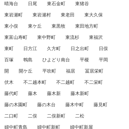
晴海台
日尾
東石金町
東猪谷
東岩瀬町
東岩瀬村
東老田
東大久保
東小俣
東ケ丘
東黒牧
東田地方町
東富山寿町
東中野町
東流杉
東福沢
東町
日方江
久方町
日之出町
日俣
百塚
鵯島
ひよどり南台
平榎
平岡
開
開ケ丘
平吹町
福居
冨居栄町
伏木
不二越本町
不二越町
不二栄町
藤代町
藤木
藤木新
藤木新町
藤の木園町
藤の木台
藤木中町
藤見町
二口町
二俣
二俣新町
二松
婦中町青島
婦中町新町
婦中町新屋