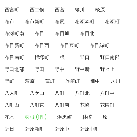
西宮町
西二俣
西宮
蜷川
楡原
布市
布市新町
布尻
布瀬本町
布瀬町
布瀬町南
布目
布目旭
布目北
布目新町
布目西
布目東町
布目緑町
布目南町
根塚町
根上
野口
野口南部
野口北部
野田
野中
野中新
野々上
野町
萩原
蓮町
旅籠町
畑中
八川
八人町
八ケ山
八町
八町北
八町中
八町西
八町東
八町南
花崎
花園町
花木
羽根 (1件)
浜黒崎
林崎
原
針日
針原新町
針原中
針原中町