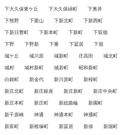
下大久保東ケ丘
下大久保緑町
下奥井
下熊野
下栗山
下新北町
下新西町
下新日曹町
下新本町
下新町
下双嶺
下野
下野新
下番
下冨居
下堀
城ケ丘
城川原
城新町
庄高田
城北町
城村
城村新町
城若町
昭和新町
白銀町
新金代
新川原町
新桜町
新庄北町
新庄銀座
新庄新町
新庄中央町
新庄本町
新庄町
新総曲輪
新園町
新千原崎
神通
神通本町
神通町
新富町
新根塚町
新冨居
新保
新堀町