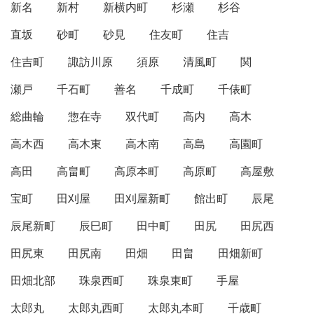
新名
新村
新横内町
杉瀬
杉谷
直坂
砂町
砂見
住友町
住吉
住吉町
諏訪川原
須原
清風町
関
瀬戸
千石町
善名
千成町
千俵町
総曲輪
惣在寺
双代町
高内
高木
高木西
高木東
高木南
高島
高園町
高田
高畠町
高原本町
高原町
高屋敷
宝町
田刈屋
田刈屋新町
館出町
辰尾
辰尾新町
辰巳町
田中町
田尻
田尻西
田尻東
田尻南
田畑
田畠
田畑新町
田畑北部
珠泉西町
珠泉東町
手屋
太郎丸
太郎丸西町
太郎丸本町
千歳町