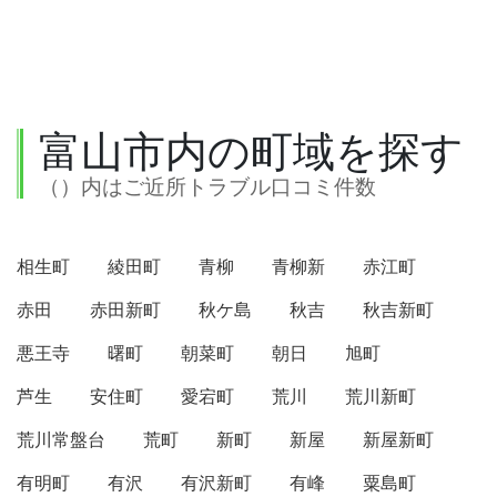
富山市内の町域を探す
（）内はご近所トラブル口コミ件数
相生町
綾田町
青柳
青柳新
赤江町
赤田
赤田新町
秋ケ島
秋吉
秋吉新町
悪王寺
曙町
朝菜町
朝日
旭町
芦生
安住町
愛宕町
荒川
荒川新町
荒川常盤台
荒町
新町
新屋
新屋新町
有明町
有沢
有沢新町
有峰
粟島町