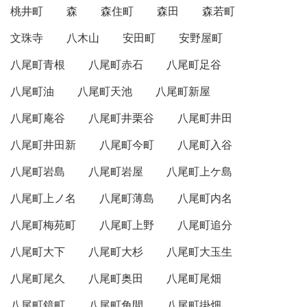
桃井町
森
森住町
森田
森若町
文珠寺
八木山
安田町
安野屋町
八尾町青根
八尾町赤石
八尾町足谷
八尾町油
八尾町天池
八尾町新屋
八尾町庵谷
八尾町井栗谷
八尾町井田
八尾町井田新
八尾町今町
八尾町入谷
八尾町岩島
八尾町岩屋
八尾町上ケ島
八尾町上ノ名
八尾町薄島
八尾町内名
八尾町梅苑町
八尾町上野
八尾町追分
八尾町大下
八尾町大杉
八尾町大玉生
八尾町尾久
八尾町奥田
八尾町尾畑
八尾町鏡町
八尾町角間
八尾町掛畑