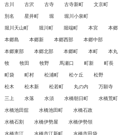
古川
古沢
古寺
古寺新町
文京町
別名
星井町
堀
堀川小泉町
堀川天山町
堀川町
堀端町
本宮
本郷
本郷島
本郷新
本郷西部
本郷中部
本郷東部
本郷北部
本郷町
本町
本丸
牧
牧田
牧野
馬瀬口
町新
町長
町袋
町村
松浦町
松ケ丘
松野
松木
松木新
松若町
丸の内
万願寺
三上
水落
水須
水橋朝日町
水橋荒町
水橋池田舘
水橋池田町
水橋石政
水橋石割
水橋伊勢屋
水橋伊勢領
水橋市江
水橋市江新町
水橋市田袋