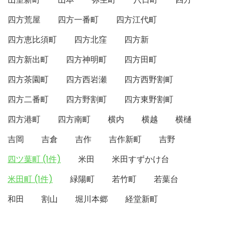
四方荒屋
四方一番町
四方江代町
四方恵比須町
四方北窪
四方新
四方新出町
四方神明町
四方田町
四方茶園町
四方西岩瀬
四方西野割町
四方二番町
四方野割町
四方東野割町
四方港町
四方南町
横内
横越
横樋
吉岡
吉倉
吉作
吉作新町
吉野
四ツ葉町 (1件)
米田
米田すずかけ台
米田町 (1件)
緑陽町
若竹町
若葉台
和田
割山
堀川本郷
経堂新町