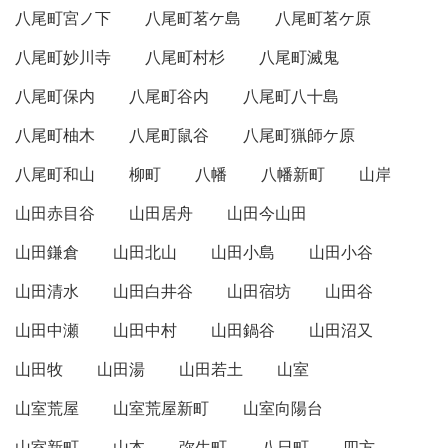
八尾町宮ノ下
八尾町茗ケ島
八尾町茗ケ原
八尾町妙川寺
八尾町村杉
八尾町滅鬼
八尾町保内
八尾町谷内
八尾町八十島
八尾町柚木
八尾町鼠谷
八尾町猟師ケ原
八尾町和山
柳町
八幡
八幡新町
山岸
山田赤目谷
山田居舟
山田今山田
山田鎌倉
山田北山
山田小島
山田小谷
山田清水
山田白井谷
山田宿坊
山田谷
山田中瀬
山田中村
山田鍋谷
山田沼又
山田牧
山田湯
山田若土
山室
山室荒屋
山室荒屋新町
山室向陽台
山室新町
山本
弥生町
八日町
四方