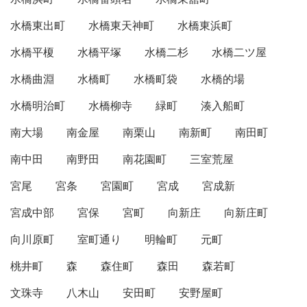
水橋東出町
水橋東天神町
水橋東浜町
水橋平榎
水橋平塚
水橋二杉
水橋二ツ屋
水橋曲淵
水橋町
水橋町袋
水橋的場
水橋明治町
水橋柳寺
緑町
湊入船町
南大場
南金屋
南栗山
南新町
南田町
南中田
南野田
南花園町
三室荒屋
宮尾
宮条
宮園町
宮成
宮成新
宮成中部
宮保
宮町
向新庄
向新庄町
向川原町
室町通り
明輪町
元町
桃井町
森
森住町
森田
森若町
文珠寺
八木山
安田町
安野屋町