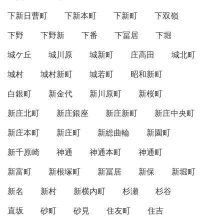
下新日曹町
下新本町
下新町
下双嶺
下野
下野新
下番
下冨居
下堀
城ケ丘
城川原
城新町
庄高田
城北町
城村
城村新町
城若町
昭和新町
白銀町
新金代
新川原町
新桜町
新庄北町
新庄銀座
新庄新町
新庄中央町
新庄本町
新庄町
新総曲輪
新園町
新千原崎
神通
神通本町
神通町
新富町
新根塚町
新冨居
新保
新堀町
新名
新村
新横内町
杉瀬
杉谷
直坂
砂町
砂見
住友町
住吉