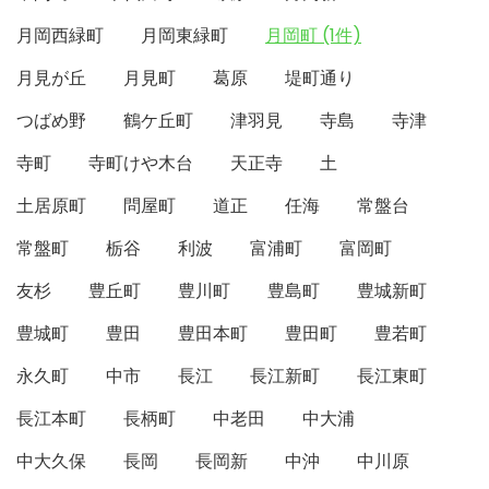
月岡西緑町
月岡東緑町
月岡町 (1件)
月見が丘
月見町
葛原
堤町通り
つばめ野
鶴ケ丘町
津羽見
寺島
寺津
寺町
寺町けや木台
天正寺
土
土居原町
問屋町
道正
任海
常盤台
常盤町
栃谷
利波
富浦町
富岡町
友杉
豊丘町
豊川町
豊島町
豊城新町
豊城町
豊田
豊田本町
豊田町
豊若町
永久町
中市
長江
長江新町
長江東町
長江本町
長柄町
中老田
中大浦
中大久保
長岡
長岡新
中沖
中川原