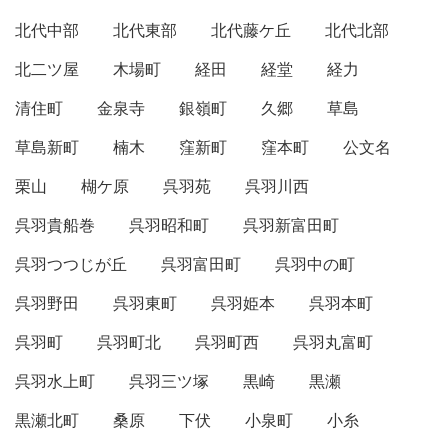
北代中部
北代東部
北代藤ケ丘
北代北部
北二ツ屋
木場町
経田
経堂
経力
清住町
金泉寺
銀嶺町
久郷
草島
草島新町
楠木
窪新町
窪本町
公文名
栗山
楜ケ原
呉羽苑
呉羽川西
呉羽貴船巻
呉羽昭和町
呉羽新富田町
呉羽つつじが丘
呉羽富田町
呉羽中の町
呉羽野田
呉羽東町
呉羽姫本
呉羽本町
呉羽町
呉羽町北
呉羽町西
呉羽丸富町
呉羽水上町
呉羽三ツ塚
黒崎
黒瀬
黒瀬北町
桑原
下伏
小泉町
小糸