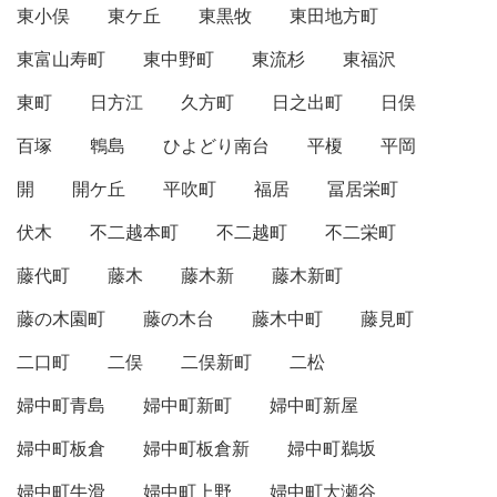
東小俣
東ケ丘
東黒牧
東田地方町
東富山寿町
東中野町
東流杉
東福沢
東町
日方江
久方町
日之出町
日俣
百塚
鵯島
ひよどり南台
平榎
平岡
開
開ケ丘
平吹町
福居
冨居栄町
伏木
不二越本町
不二越町
不二栄町
藤代町
藤木
藤木新
藤木新町
藤の木園町
藤の木台
藤木中町
藤見町
二口町
二俣
二俣新町
二松
婦中町青島
婦中町新町
婦中町新屋
婦中町板倉
婦中町板倉新
婦中町鵜坂
婦中町牛滑
婦中町上野
婦中町大瀬谷