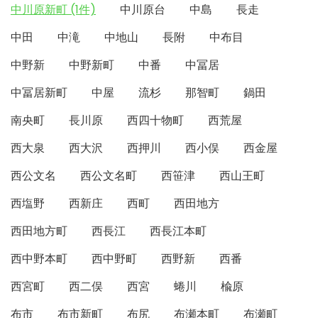
中川原新町 (1件)
中川原台
中島
長走
中田
中滝
中地山
長附
中布目
中野新
中野新町
中番
中冨居
中冨居新町
中屋
流杉
那智町
鍋田
南央町
長川原
西四十物町
西荒屋
西大泉
西大沢
西押川
西小俣
西金屋
西公文名
西公文名町
西笹津
西山王町
西塩野
西新庄
西町
西田地方
西田地方町
西長江
西長江本町
西中野本町
西中野町
西野新
西番
西宮町
西二俣
西宮
蜷川
楡原
布市
布市新町
布尻
布瀬本町
布瀬町