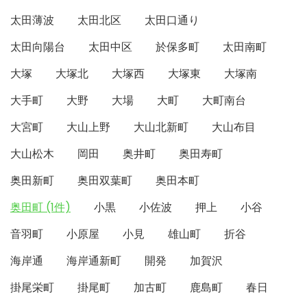
太田薄波
太田北区
太田口通り
太田向陽台
太田中区
於保多町
太田南町
大塚
大塚北
大塚西
大塚東
大塚南
大手町
大野
大場
大町
大町南台
大宮町
大山上野
大山北新町
大山布目
大山松木
岡田
奥井町
奥田寿町
奥田新町
奥田双葉町
奥田本町
奥田町 (1件)
小黒
小佐波
押上
小谷
音羽町
小原屋
小見
雄山町
折谷
海岸通
海岸通新町
開発
加賀沢
掛尾栄町
掛尾町
加古町
鹿島町
春日