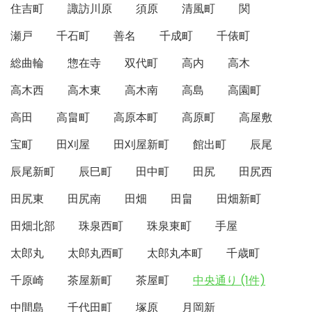
住吉町
諏訪川原
須原
清風町
関
瀬戸
千石町
善名
千成町
千俵町
総曲輪
惣在寺
双代町
高内
高木
高木西
高木東
高木南
高島
高園町
高田
高畠町
高原本町
高原町
高屋敷
宝町
田刈屋
田刈屋新町
館出町
辰尾
辰尾新町
辰巳町
田中町
田尻
田尻西
田尻東
田尻南
田畑
田畠
田畑新町
田畑北部
珠泉西町
珠泉東町
手屋
太郎丸
太郎丸西町
太郎丸本町
千歳町
千原崎
茶屋新町
茶屋町
中央通り (1件)
中間島
千代田町
塚原
月岡新