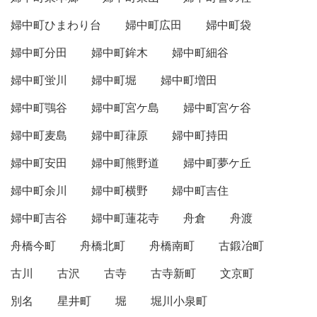
婦中町ひまわり台
婦中町広田
婦中町袋
婦中町分田
婦中町鉾木
婦中町細谷
婦中町蛍川
婦中町堀
婦中町増田
婦中町鶚谷
婦中町宮ケ島
婦中町宮ケ谷
婦中町麦島
婦中町葎原
婦中町持田
婦中町安田
婦中町熊野道
婦中町夢ケ丘
婦中町余川
婦中町横野
婦中町吉住
婦中町吉谷
婦中町蓮花寺
舟倉
舟渡
舟橋今町
舟橋北町
舟橋南町
古鍛冶町
古川
古沢
古寺
古寺新町
文京町
別名
星井町
堀
堀川小泉町