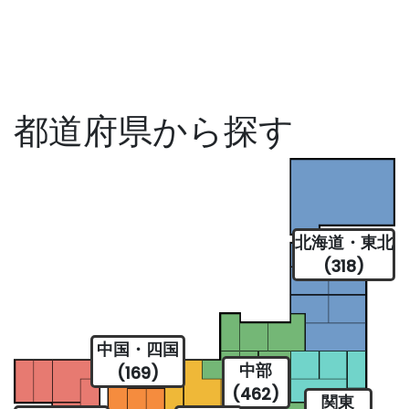
都道府県から探す
北海道・東北
(318)
中国・四国
中部
(169)
(462)
関東