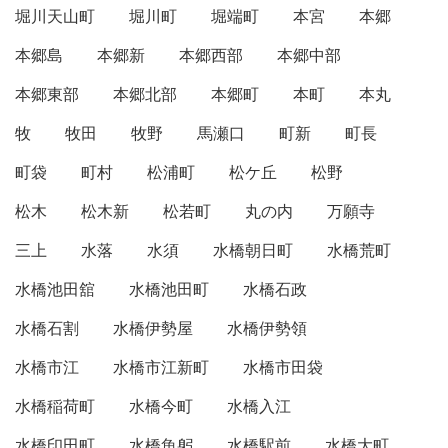
堀川天山町
堀川町
堀端町
本宮
本郷
本郷島
本郷新
本郷西部
本郷中部
本郷東部
本郷北部
本郷町
本町
本丸
牧
牧田
牧野
馬瀬口
町新
町長
町袋
町村
松浦町
松ケ丘
松野
松木
松木新
松若町
丸の内
万願寺
三上
水落
水須
水橋朝日町
水橋荒町
水橋池田舘
水橋池田町
水橋石政
水橋石割
水橋伊勢屋
水橋伊勢領
水橋市江
水橋市江新町
水橋市田袋
水橋稲荷町
水橋今町
水橋入江
水橋印田町
水橋魚躬
水橋駅前
水橋大町