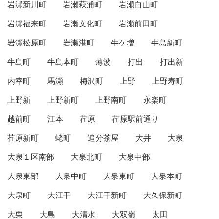
岩瀬新川町
岩瀬萩浦町
岩瀬白山町
岩瀬福来町
岩瀬文化町
岩瀬前田町
岩瀬松原町
岩瀬港町
牛ケ増
牛島新町
牛島町
牛島本町
薄波
打出
打出新
内幸町
馬瀬
梅沢町
上野
上野寿町
上野新
上野新町
上野南町
永楽町
越前町
江本
荏原
荏原駅前通り
荏原新町
蛯町
追分茶屋
大井
大泉
大泉１区南部
大泉北町
大泉中部
大泉東部
大泉中町
大泉東町
大泉本町
大泉町
大江干
大江干新町
大久保新町
大栗
大島
大清水
大双嶺
太田