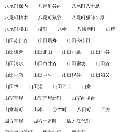
八尾町保内
八尾町谷内
八尾町八十島
八尾町柚木
八尾町鼠谷
八尾町猟師ケ原
八尾町和山
柳町
八幡
八幡新町
山岸
山田赤目谷
山田居舟
山田今山田
山田鎌倉
山田北山
山田小島
山田小谷
山田清水
山田白井谷
山田宿坊
山田谷
山田中瀬
山田中村
山田鍋谷
山田沼又
山田牧
山田湯
山田若土
山室
山室荒屋
山室荒屋新町
山室向陽台
山室新町
山本
弥生町
八日町
四方
四方荒屋
四方一番町
四方江代町