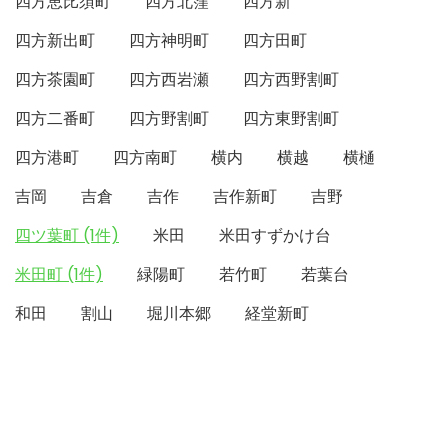
四方恵比須町
四方北窪
四方新
四方新出町
四方神明町
四方田町
四方茶園町
四方西岩瀬
四方西野割町
四方二番町
四方野割町
四方東野割町
四方港町
四方南町
横内
横越
横樋
吉岡
吉倉
吉作
吉作新町
吉野
四ツ葉町 (1件)
米田
米田すずかけ台
米田町 (1件)
緑陽町
若竹町
若葉台
和田
割山
堀川本郷
経堂新町