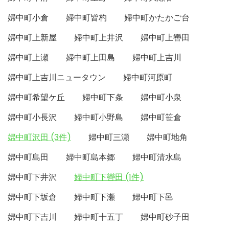
婦中町小倉
婦中町皆杓
婦中町かたかご台
婦中町上新屋
婦中町上井沢
婦中町上轡田
婦中町上瀬
婦中町上田島
婦中町上吉川
婦中町上吉川ニュータウン
婦中町河原町
婦中町希望ケ丘
婦中町下条
婦中町小泉
婦中町小長沢
婦中町小野島
婦中町笹倉
婦中町沢田 (3件)
婦中町三瀬
婦中町地角
婦中町島田
婦中町島本郷
婦中町清水島
婦中町下井沢
婦中町下轡田 (1件)
婦中町下坂倉
婦中町下瀬
婦中町下邑
婦中町下吉川
婦中町十五丁
婦中町砂子田