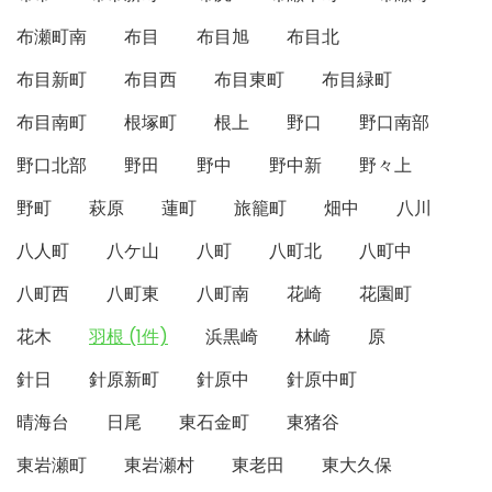
布瀬町南
布目
布目旭
布目北
布目新町
布目西
布目東町
布目緑町
布目南町
根塚町
根上
野口
野口南部
野口北部
野田
野中
野中新
野々上
野町
萩原
蓮町
旅籠町
畑中
八川
八人町
八ケ山
八町
八町北
八町中
八町西
八町東
八町南
花崎
花園町
花木
羽根 (1件)
浜黒崎
林崎
原
針日
針原新町
針原中
針原中町
晴海台
日尾
東石金町
東猪谷
東岩瀬町
東岩瀬村
東老田
東大久保