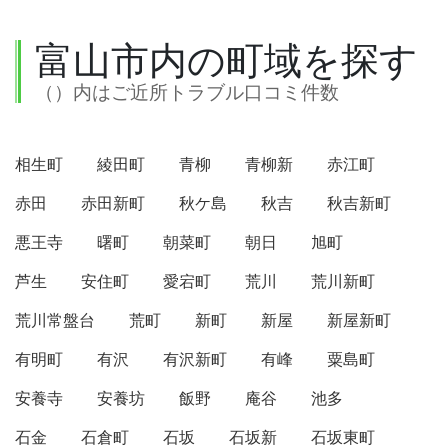
富山市内の町域を探す
（）内はご近所トラブル口コミ件数
相生町
綾田町
青柳
青柳新
赤江町
赤田
赤田新町
秋ケ島
秋吉
秋吉新町
悪王寺
曙町
朝菜町
朝日
旭町
芦生
安住町
愛宕町
荒川
荒川新町
荒川常盤台
荒町
新町
新屋
新屋新町
有明町
有沢
有沢新町
有峰
粟島町
安養寺
安養坊
飯野
庵谷
池多
石金
石倉町
石坂
石坂新
石坂東町