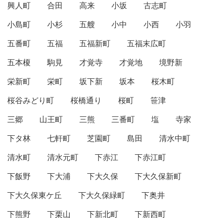
興人町
合田
高来
小坂
古志町
小島町
小杉
五艘
小中
小西
小羽
五番町
五福
五福新町
五福末広町
五本榎
駒見
才覚寺
才覚地
境野新
栄新町
栄町
坂下新
坂本
桜木町
桜谷みどり町
桜橋通り
桜町
笹津
三郷
山王町
三熊
三番町
塩
寺家
下タ林
七軒町
芝園町
島田
清水中町
清水町
清水元町
下赤江
下赤江町
下飯野
下大浦
下大久保
下大久保新町
下大久保東ケ丘
下大久保緑町
下奥井
下熊野
下栗山
下新北町
下新西町