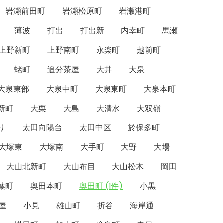
岩瀬前田町
岩瀬松原町
岩瀬港町
薄波
打出
打出新
内幸町
馬瀬
上野新町
上野南町
永楽町
越前町
蛯町
追分茶屋
大井
大泉
大泉東部
大泉中町
大泉東町
大泉本町
新町
大栗
大島
大清水
大双嶺
り
太田向陽台
太田中区
於保多町
大塚東
大塚南
大手町
大野
大場
大山北新町
大山布目
大山松木
岡田
葉町
奥田本町
奥田町 (1件)
小黒
屋
小見
雄山町
折谷
海岸通