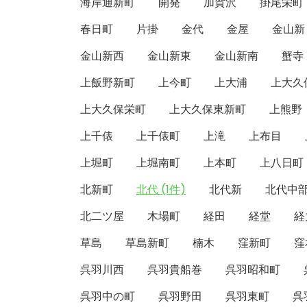
海岸通新町
開発
加賀沢
掛尾栄町
春日町
片掛
金代
金屋
金山新
金山新西
金山新東
金山新南
蟹寺
上飯野新町
上今町
上大浦
上大久
上大久保栄町
上大久保東新町
上熊野
上千俵
上千俵町
上滝
上布目
上堀町
上堀南町
上本町
上八日町
北新町
北代 (1件)
北代新
北代中
北二ツ屋
木場町
経田
経堂
経
草島
草島新町
楠木
窪新町
窪
呉羽川西
呉羽貴船巻
呉羽昭和町
呉羽中の町
呉羽野田
呉羽東町
呉