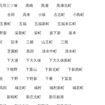
呉羽三ツ塚
黒崎
黒瀬
黒瀬北町
合田
高来
小坂
古志町
小島町
五番町
五福
五福新町
五福末広町
野新
栄新町
栄町
坂下新
坂本
町
笹津
三郷
山王町
三熊
芝園町
島田
清水中町
清水町
下大浦
下大久保
下大久保新町
下熊野
下栗山
下新北町
下新西町
嶺
下野
下野新
下番
下冨居
高田
城北町
城村
城村新町
城若町
新桜町
新庄北町
新庄銀座