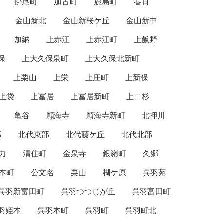
掛尾町
加古町
鹿島町
春日
金山新北
金山新桜ケ丘
金山新中
加納
上赤江
上赤江町
上飯野
保
上大久保泉町
上大久保北新町
上栗山
上栄
上庄町
上新保
上袋
上冨居
上冨居新町
上二杉
亀谷
願海寺
願海寺新町
北押川
部
北代東部
北代藤ケ丘
北代北部
力
清住町
金泉寺
銀嶺町
久郷
本町
公文名
栗山
楜ケ原
呉羽苑
呉羽新富田町
呉羽つつじが丘
呉羽富田町
羽姫本
呉羽本町
呉羽町
呉羽町北