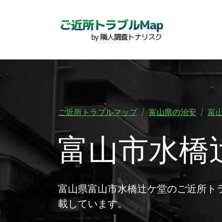
ご近所トラブルマップ
富山県の治安
富
富山市水橋
富山県富山市水橋辻ケ堂のご近所ト
載しています。