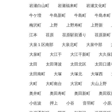
岩瀬白山町
岩瀬福来町
岩瀬文化町
牛ケ増
牛島新町
牛島町
牛島本町
梅沢町
上野
上野寿町
上野新
江本
荏原
荏原駅前通り
荏原新町
大泉１区南部
大泉北町
大泉中部
大泉町
大江干
大江干新町
大久保
太田
太田薄波
太田北区
太田口通
太田南町
大塚
大塚北
大塚西
大町
大町南台
大宮町
大山上野
奥井町
奥田寿町
奥田新町
奥田双
小佐波
押上
小谷
音羽町
小原