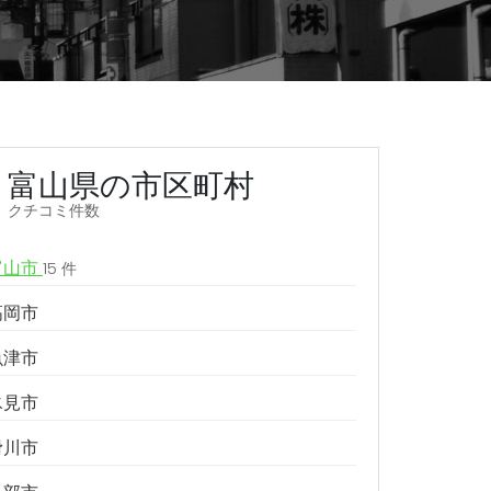
富山県の市区町村
クチコミ件数
富山市
15 件
高岡市
魚津市
氷見市
滑川市