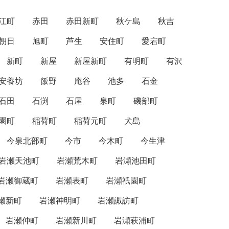
江町
赤田
赤田新町
秋ケ島
秋吉
朝日
旭町
芦生
安住町
愛宕町
新町
新屋
新屋新町
有明町
有沢
安養坊
飯野
庵谷
池多
石金
石田
石渕
石屋
泉町
磯部町
園町
稲荷町
稲荷元町
犬島
今泉北部町
今市
今木町
今生津
岩瀬天池町
岩瀬荒木町
岩瀬池田町
岩瀬御蔵町
岩瀬表町
岩瀬祇園町
瀬新町
岩瀬神明町
岩瀬諏訪町
岩瀬仲町
岩瀬新川町
岩瀬萩浦町