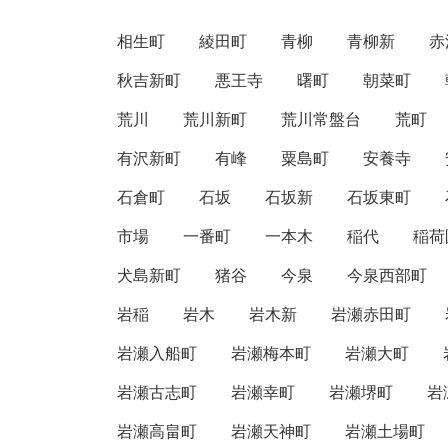
相生町
綾田町
青柳
青柳新
赤
秋吉新町
悪王寺
曙町
朝菜町
荒川
荒川新町
荒川常盤台
荒町
有沢新町
有峰
粟島町
安養寺
石倉町
石坂
石坂新
石坂東町
市場
一番町
一本木
稲代
稲荷
犬島新町
猪谷
今泉
今泉西部町
岩稲
岩木
岩木新
岩瀬赤田町
岩瀬入船町
岩瀬梅本町
岩瀬大町
岩瀬古志町
岩瀬幸町
岩瀬堺町
岩
岩瀬高畠町
岩瀬天神町
岩瀬土場町