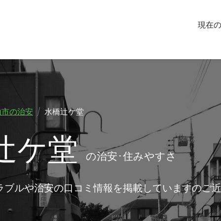
現在
山市の治安
水橋辻ケ堂
辻ケ堂
の治安･住みやすさ
ラブルや治安の口コミ情報を掲載していますのご