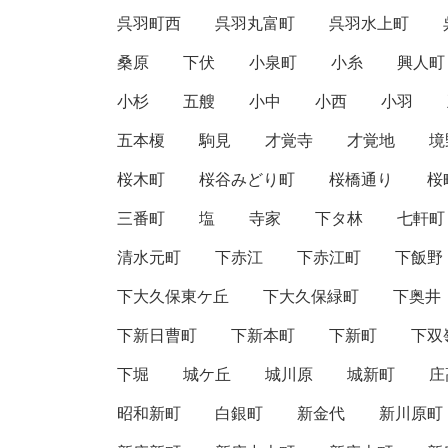
呉羽町西
呉羽丸富町
呉羽水上町
桑原
下伏
小泉町
小糸
興人町
小杉
五艘
小中
小西
小羽
五本榎
駒見
才覚寺
才覚地
境
桜木町
桜谷みどり町
桜橋通り
桜
三番町
塩
寺家
下タ林
七軒町
清水元町
下赤江
下赤江町
下飯野
下大久保東ケ丘
下大久保緑町
下奥井
下新日曹町
下新本町
下新町
下双
下堀
城ケ丘
城川原
城新町
庄
昭和新町
白銀町
新金代
新川原町