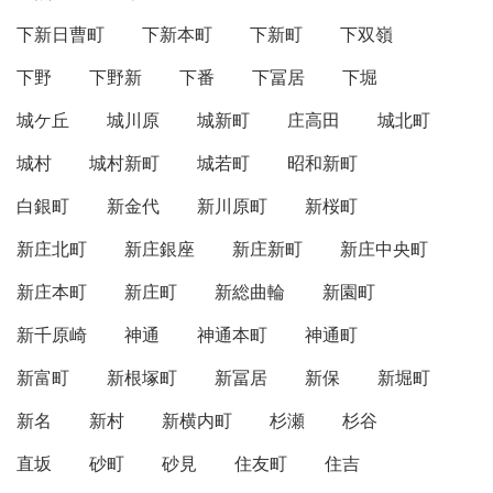
下新日曹町
下新本町
下新町
下双嶺
下野
下野新
下番
下冨居
下堀
城ケ丘
城川原
城新町
庄高田
城北町
城村
城村新町
城若町
昭和新町
白銀町
新金代
新川原町
新桜町
新庄北町
新庄銀座
新庄新町
新庄中央町
新庄本町
新庄町
新総曲輪
新園町
新千原崎
神通
神通本町
神通町
新富町
新根塚町
新冨居
新保
新堀町
新名
新村
新横内町
杉瀬
杉谷
直坂
砂町
砂見
住友町
住吉