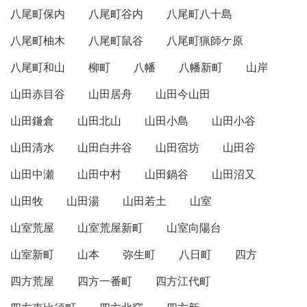
八尾町保内
八尾町谷内
八尾町八十島
八尾町柚木
八尾町鼠谷
八尾町猟師ケ原
八尾町和山
柳町
八幡
八幡新町
山岸
山田赤目谷
山田居舟
山田今山田
山田鎌倉
山田北山
山田小島
山田小谷
山田清水
山田白井谷
山田宿坊
山田谷
山田中瀬
山田中村
山田鍋谷
山田沼又
山田牧
山田湯
山田若土
山室
山室荒屋
山室荒屋新町
山室向陽台
山室新町
山本
弥生町
八日町
四方
四方荒屋
四方一番町
四方江代町