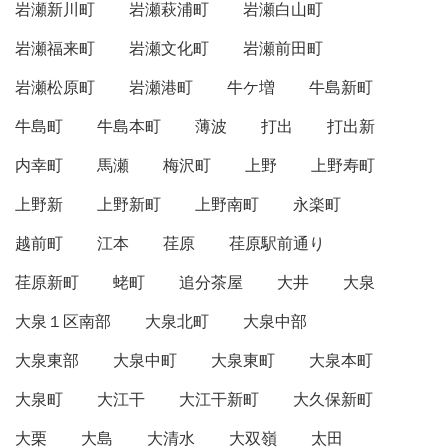
岩瀬新川町
岩瀬萩浦町
岩瀬白山町
岩瀬福来町
岩瀬文化町
岩瀬前田町
岩瀬松原町
岩瀬港町
牛ケ増
牛島新町
牛島町
牛島本町
薄波
打出
打出新
内幸町
馬瀬
梅沢町
上野
上野寿町
上野新
上野新町
上野南町
永楽町
越前町
江本
荏原
荏原駅前通り
荏原新町
蛯町
追分茶屋
大井
大泉
大泉１区南部
大泉北町
大泉中部
大泉東部
大泉中町
大泉東町
大泉本町
大泉町
大江干
大江干新町
大久保新町
大栗
大島
大清水
大双嶺
太田