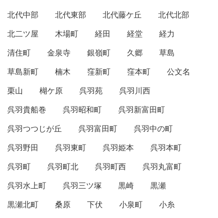
北代中部
北代東部
北代藤ケ丘
北代北部
北二ツ屋
木場町
経田
経堂
経力
清住町
金泉寺
銀嶺町
久郷
草島
草島新町
楠木
窪新町
窪本町
公文名
栗山
楜ケ原
呉羽苑
呉羽川西
呉羽貴船巻
呉羽昭和町
呉羽新富田町
呉羽つつじが丘
呉羽富田町
呉羽中の町
呉羽野田
呉羽東町
呉羽姫本
呉羽本町
呉羽町
呉羽町北
呉羽町西
呉羽丸富町
呉羽水上町
呉羽三ツ塚
黒崎
黒瀬
黒瀬北町
桑原
下伏
小泉町
小糸