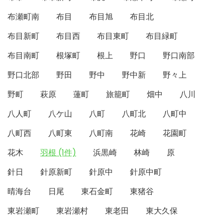
布瀬町南
布目
布目旭
布目北
布目新町
布目西
布目東町
布目緑町
布目南町
根塚町
根上
野口
野口南部
野口北部
野田
野中
野中新
野々上
野町
萩原
蓮町
旅籠町
畑中
八川
八人町
八ケ山
八町
八町北
八町中
八町西
八町東
八町南
花崎
花園町
花木
羽根 (1件)
浜黒崎
林崎
原
針日
針原新町
針原中
針原中町
晴海台
日尾
東石金町
東猪谷
東岩瀬町
東岩瀬村
東老田
東大久保