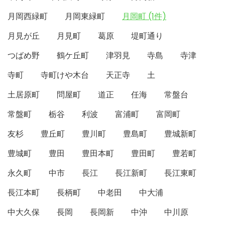
月岡西緑町
月岡東緑町
月岡町 (1件)
月見が丘
月見町
葛原
堤町通り
つばめ野
鶴ケ丘町
津羽見
寺島
寺津
寺町
寺町けや木台
天正寺
土
土居原町
問屋町
道正
任海
常盤台
常盤町
栃谷
利波
富浦町
富岡町
友杉
豊丘町
豊川町
豊島町
豊城新町
豊城町
豊田
豊田本町
豊田町
豊若町
永久町
中市
長江
長江新町
長江東町
長江本町
長柄町
中老田
中大浦
中大久保
長岡
長岡新
中沖
中川原