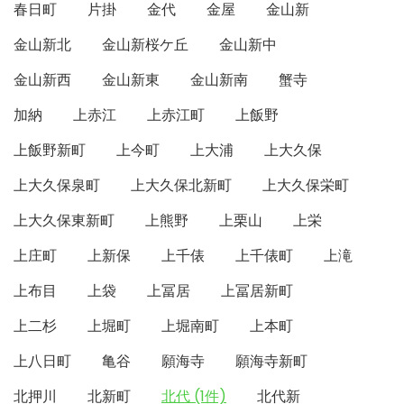
春日町
片掛
金代
金屋
金山新
金山新北
金山新桜ケ丘
金山新中
金山新西
金山新東
金山新南
蟹寺
加納
上赤江
上赤江町
上飯野
上飯野新町
上今町
上大浦
上大久保
上大久保泉町
上大久保北新町
上大久保栄町
上大久保東新町
上熊野
上栗山
上栄
上庄町
上新保
上千俵
上千俵町
上滝
上布目
上袋
上冨居
上冨居新町
上二杉
上堀町
上堀南町
上本町
上八日町
亀谷
願海寺
願海寺新町
北押川
北新町
北代 (1件)
北代新