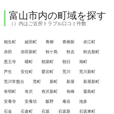
富山市内の町域を探す
（）内はご近所トラブル口コミ件数
相生町
綾田町
青柳
青柳新
赤江町
赤田
赤田新町
秋ケ島
秋吉
秋吉新町
悪王寺
曙町
朝菜町
朝日
旭町
芦生
安住町
愛宕町
荒川
荒川新町
荒川常盤台
荒町
新町
新屋
新屋新町
有明町
有沢
有沢新町
有峰
粟島町
安養寺
安養坊
飯野
庵谷
池多
石金
石倉町
石坂
石坂新
石坂東町