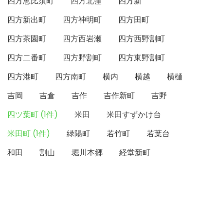
四方恵比須町
四方北窪
四方新
四方新出町
四方神明町
四方田町
四方茶園町
四方西岩瀬
四方西野割町
四方二番町
四方野割町
四方東野割町
四方港町
四方南町
横内
横越
横樋
吉岡
吉倉
吉作
吉作新町
吉野
四ツ葉町 (1件)
米田
米田すずかけ台
米田町 (1件)
緑陽町
若竹町
若葉台
和田
割山
堀川本郷
経堂新町