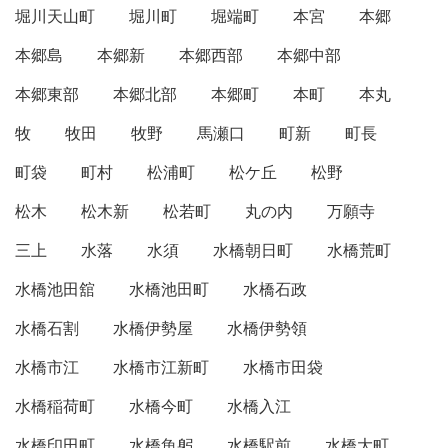
堀川天山町
堀川町
堀端町
本宮
本郷
本郷島
本郷新
本郷西部
本郷中部
本郷東部
本郷北部
本郷町
本町
本丸
牧
牧田
牧野
馬瀬口
町新
町長
町袋
町村
松浦町
松ケ丘
松野
松木
松木新
松若町
丸の内
万願寺
三上
水落
水須
水橋朝日町
水橋荒町
水橋池田舘
水橋池田町
水橋石政
水橋石割
水橋伊勢屋
水橋伊勢領
水橋市江
水橋市江新町
水橋市田袋
水橋稲荷町
水橋今町
水橋入江
水橋印田町
水橋魚躬
水橋駅前
水橋大町