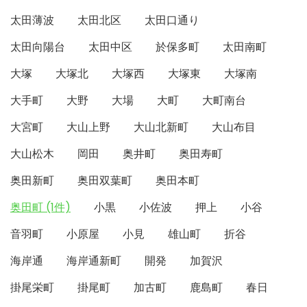
太田薄波
太田北区
太田口通り
太田向陽台
太田中区
於保多町
太田南町
大塚
大塚北
大塚西
大塚東
大塚南
大手町
大野
大場
大町
大町南台
大宮町
大山上野
大山北新町
大山布目
大山松木
岡田
奥井町
奥田寿町
奥田新町
奥田双葉町
奥田本町
奥田町 (1件)
小黒
小佐波
押上
小谷
音羽町
小原屋
小見
雄山町
折谷
海岸通
海岸通新町
開発
加賀沢
掛尾栄町
掛尾町
加古町
鹿島町
春日