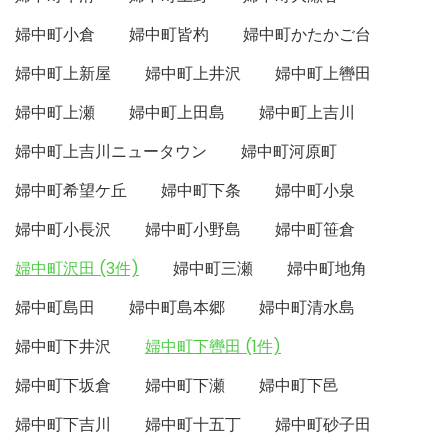
婦中町小倉
婦中町皆杓
婦中町かたかご台
婦中町上新屋
婦中町上井沢
婦中町上轡田
婦中町上瀬
婦中町上田島
婦中町上吉川
婦中町上吉川ニュータウン
婦中町河原町
婦中町希望ケ丘
婦中町下条
婦中町小泉
婦中町小長沢
婦中町小野島
婦中町笹倉
婦中町沢田 (3件)
婦中町三瀬
婦中町地角
婦中町島田
婦中町島本郷
婦中町清水島
婦中町下井沢
婦中町下轡田 (1件)
婦中町下坂倉
婦中町下瀬
婦中町下邑
婦中町下吉川
婦中町十五丁
婦中町砂子田