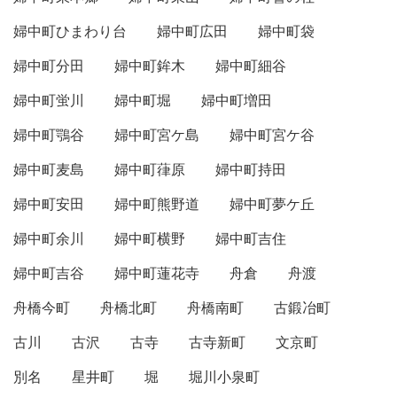
婦中町ひまわり台
婦中町広田
婦中町袋
婦中町分田
婦中町鉾木
婦中町細谷
婦中町蛍川
婦中町堀
婦中町増田
婦中町鶚谷
婦中町宮ケ島
婦中町宮ケ谷
婦中町麦島
婦中町葎原
婦中町持田
婦中町安田
婦中町熊野道
婦中町夢ケ丘
婦中町余川
婦中町横野
婦中町吉住
婦中町吉谷
婦中町蓮花寺
舟倉
舟渡
舟橋今町
舟橋北町
舟橋南町
古鍛冶町
古川
古沢
古寺
古寺新町
文京町
別名
星井町
堀
堀川小泉町