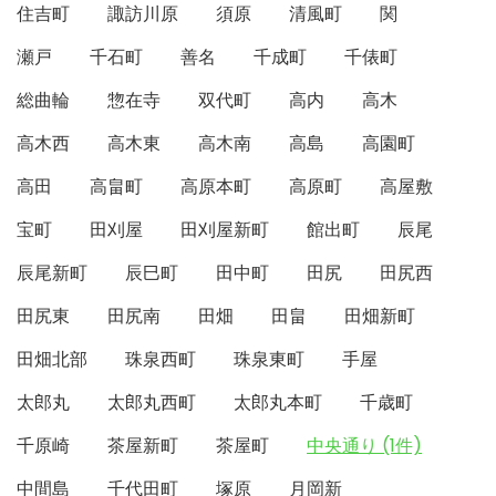
住吉町
諏訪川原
須原
清風町
関
瀬戸
千石町
善名
千成町
千俵町
総曲輪
惣在寺
双代町
高内
高木
高木西
高木東
高木南
高島
高園町
高田
高畠町
高原本町
高原町
高屋敷
宝町
田刈屋
田刈屋新町
館出町
辰尾
辰尾新町
辰巳町
田中町
田尻
田尻西
田尻東
田尻南
田畑
田畠
田畑新町
田畑北部
珠泉西町
珠泉東町
手屋
太郎丸
太郎丸西町
太郎丸本町
千歳町
千原崎
茶屋新町
茶屋町
中央通り (1件)
中間島
千代田町
塚原
月岡新