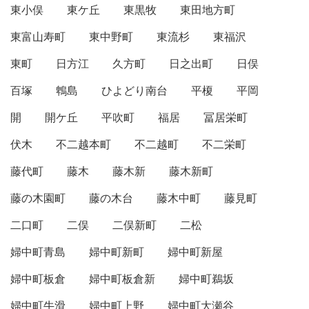
東小俣
東ケ丘
東黒牧
東田地方町
東富山寿町
東中野町
東流杉
東福沢
東町
日方江
久方町
日之出町
日俣
百塚
鵯島
ひよどり南台
平榎
平岡
開
開ケ丘
平吹町
福居
冨居栄町
伏木
不二越本町
不二越町
不二栄町
藤代町
藤木
藤木新
藤木新町
藤の木園町
藤の木台
藤木中町
藤見町
二口町
二俣
二俣新町
二松
婦中町青島
婦中町新町
婦中町新屋
婦中町板倉
婦中町板倉新
婦中町鵜坂
婦中町牛滑
婦中町上野
婦中町大瀬谷