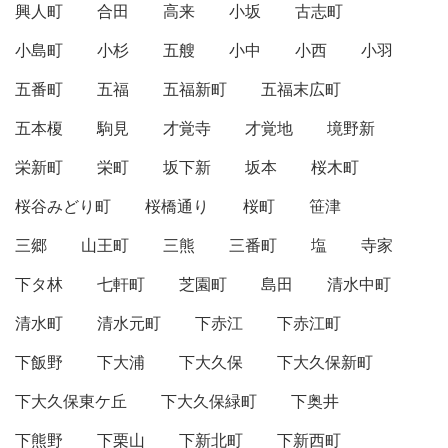
興人町
合田
高来
小坂
古志町
小島町
小杉
五艘
小中
小西
小羽
五番町
五福
五福新町
五福末広町
五本榎
駒見
才覚寺
才覚地
境野新
栄新町
栄町
坂下新
坂本
桜木町
桜谷みどり町
桜橋通り
桜町
笹津
三郷
山王町
三熊
三番町
塩
寺家
下タ林
七軒町
芝園町
島田
清水中町
清水町
清水元町
下赤江
下赤江町
下飯野
下大浦
下大久保
下大久保新町
下大久保東ケ丘
下大久保緑町
下奥井
下熊野
下栗山
下新北町
下新西町