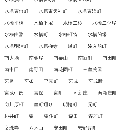
水橋東出町
水橋東天神町
水橋東浜町
水橋平榎
水橋平塚
水橋二杉
水橋二ツ屋
水橋曲淵
水橋町
水橋町袋
水橋的場
水橋明治町
水橋柳寺
緑町
湊入船町
南大場
南金屋
南栗山
南新町
南田町
南中田
南野田
南花園町
三室荒屋
宮尾
宮条
宮園町
宮成
宮成新
宮成中部
宮保
宮町
向新庄
向新庄町
向川原町
室町通り
明輪町
元町
桃井町
森
森住町
森田
森若町
文珠寺
八木山
安田町
安野屋町