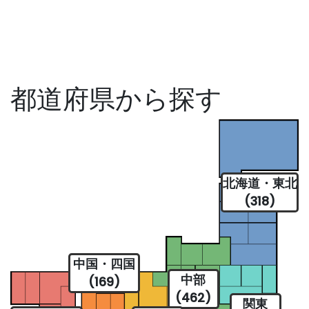
都道府県から探す
北海道・東北
(318)
中国・四国
中部
(169)
(462)
関東