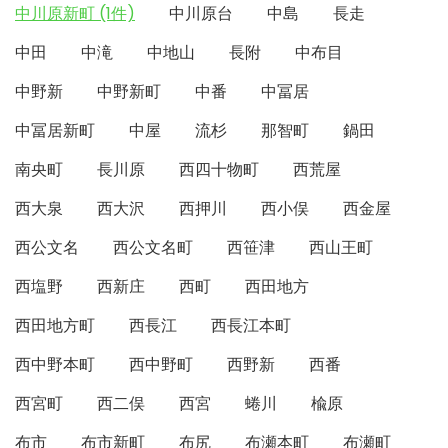
中川原新町 (1件)
中川原台
中島
長走
中田
中滝
中地山
長附
中布目
中野新
中野新町
中番
中冨居
中冨居新町
中屋
流杉
那智町
鍋田
南央町
長川原
西四十物町
西荒屋
西大泉
西大沢
西押川
西小俣
西金屋
西公文名
西公文名町
西笹津
西山王町
西塩野
西新庄
西町
西田地方
西田地方町
西長江
西長江本町
西中野本町
西中野町
西野新
西番
西宮町
西二俣
西宮
蜷川
楡原
布市
布市新町
布尻
布瀬本町
布瀬町