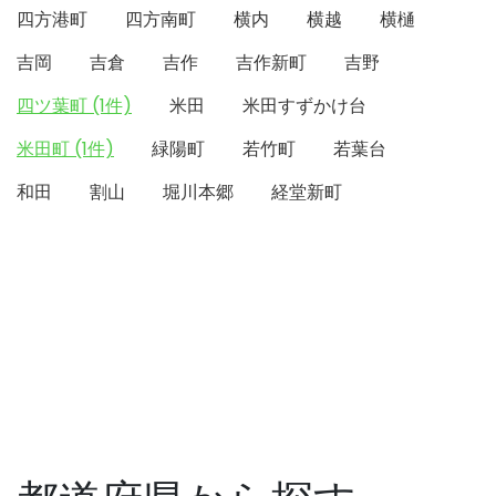
四方港町
四方南町
横内
横越
横樋
吉岡
吉倉
吉作
吉作新町
吉野
四ツ葉町 (1件)
米田
米田すずかけ台
米田町 (1件)
緑陽町
若竹町
若葉台
和田
割山
堀川本郷
経堂新町