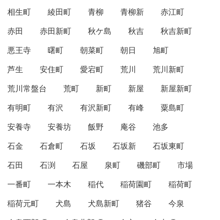
相生町
綾田町
青柳
青柳新
赤江町
赤田
赤田新町
秋ケ島
秋吉
秋吉新町
悪王寺
曙町
朝菜町
朝日
旭町
芦生
安住町
愛宕町
荒川
荒川新町
荒川常盤台
荒町
新町
新屋
新屋新町
有明町
有沢
有沢新町
有峰
粟島町
安養寺
安養坊
飯野
庵谷
池多
石金
石倉町
石坂
石坂新
石坂東町
石田
石渕
石屋
泉町
磯部町
市場
一番町
一本木
稲代
稲荷園町
稲荷町
稲荷元町
犬島
犬島新町
猪谷
今泉