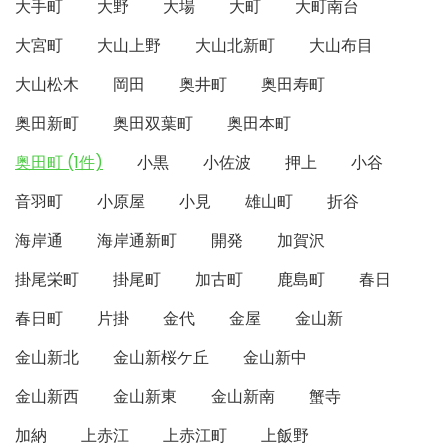
大手町
大野
大場
大町
大町南台
大宮町
大山上野
大山北新町
大山布目
大山松木
岡田
奥井町
奥田寿町
奥田新町
奥田双葉町
奥田本町
奥田町 (1件)
小黒
小佐波
押上
小谷
音羽町
小原屋
小見
雄山町
折谷
海岸通
海岸通新町
開発
加賀沢
掛尾栄町
掛尾町
加古町
鹿島町
春日
春日町
片掛
金代
金屋
金山新
金山新北
金山新桜ケ丘
金山新中
金山新西
金山新東
金山新南
蟹寺
加納
上赤江
上赤江町
上飯野