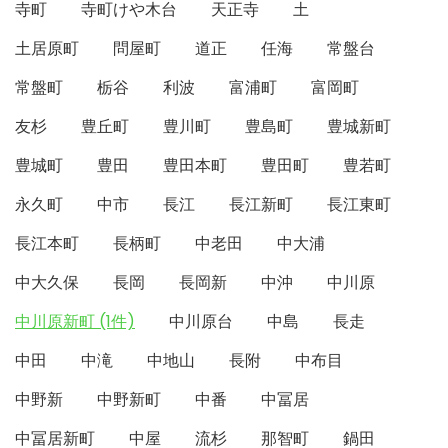
寺町
寺町けや木台
天正寺
土
土居原町
問屋町
道正
任海
常盤台
常盤町
栃谷
利波
富浦町
富岡町
友杉
豊丘町
豊川町
豊島町
豊城新町
豊城町
豊田
豊田本町
豊田町
豊若町
永久町
中市
長江
長江新町
長江東町
長江本町
長柄町
中老田
中大浦
中大久保
長岡
長岡新
中沖
中川原
中川原新町 (1件)
中川原台
中島
長走
中田
中滝
中地山
長附
中布目
中野新
中野新町
中番
中冨居
中冨居新町
中屋
流杉
那智町
鍋田