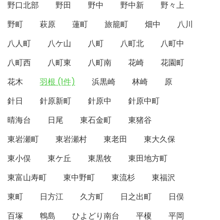
野口北部
野田
野中
野中新
野々上
野町
萩原
蓮町
旅籠町
畑中
八川
八人町
八ケ山
八町
八町北
八町中
八町西
八町東
八町南
花崎
花園町
花木
羽根 (1件)
浜黒崎
林崎
原
針日
針原新町
針原中
針原中町
晴海台
日尾
東石金町
東猪谷
東岩瀬町
東岩瀬村
東老田
東大久保
東小俣
東ケ丘
東黒牧
東田地方町
東富山寿町
東中野町
東流杉
東福沢
東町
日方江
久方町
日之出町
日俣
百塚
鵯島
ひよどり南台
平榎
平岡