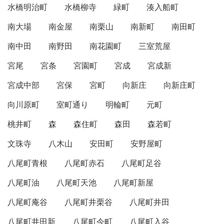
水橋明治町
水橋柳寺
緑町
湊入船町
南大場
南金屋
南栗山
南新町
南田町
南中田
南野田
南花園町
三室荒屋
宮尾
宮条
宮園町
宮成
宮成新
宮成中部
宮保
宮町
向新庄
向新庄町
向川原町
室町通り
明輪町
元町
桃井町
森
森住町
森田
森若町
文珠寺
八木山
安田町
安野屋町
八尾町青根
八尾町赤石
八尾町足谷
八尾町油
八尾町天池
八尾町新屋
八尾町庵谷
八尾町井栗谷
八尾町井田
八尾町井田新
八尾町今町
八尾町入谷