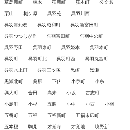
草島新町
楠木
窪新町
窪本町
公文名
栗山
楜ケ原
呉羽苑
呉羽川西
呉羽貴船巻
呉羽昭和町
呉羽新富田町
呉羽つつじが丘
呉羽富田町
呉羽中の町
呉羽野田
呉羽東町
呉羽姫本
呉羽本町
呉羽町
呉羽町北
呉羽町西
呉羽丸富町
呉羽水上町
呉羽三ツ塚
黒崎
黒瀬
黒瀬北町
桑原
下伏
小泉町
小糸
興人町
合田
高来
小坂
古志町
小島町
小杉
五艘
小中
小西
小羽
五番町
五福
五福新町
五福末広町
五本榎
駒見
才覚寺
才覚地
境野新