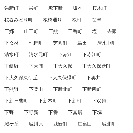
栄新町
栄町
坂下新
坂本
桜木町
桜谷みどり町
桜橋通り
桜町
笹津
三郷
山王町
三熊
三番町
塩
寺家
下タ林
七軒町
芝園町
島田
清水中町
清水町
清水元町
下赤江
下赤江町
下飯野
下大浦
下大久保
下大久保新町
下大久保東ケ丘
下大久保緑町
下奥井
下熊野
下栗山
下新北町
下新西町
下新日曹町
下新本町
下新町
下双嶺
下野
下野新
下番
下冨居
下堀
城ケ丘
城川原
城新町
庄高田
城北町