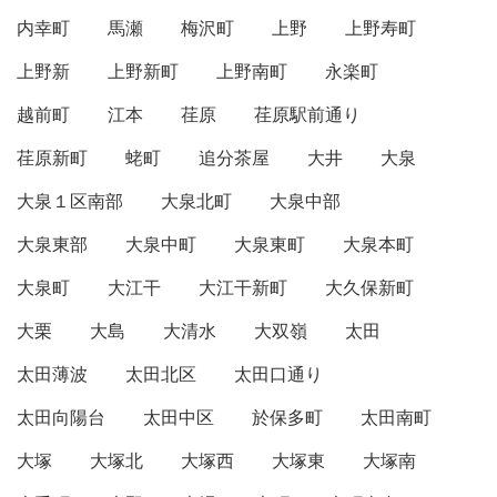
内幸町
馬瀬
梅沢町
上野
上野寿町
上野新
上野新町
上野南町
永楽町
越前町
江本
荏原
荏原駅前通り
荏原新町
蛯町
追分茶屋
大井
大泉
大泉１区南部
大泉北町
大泉中部
大泉東部
大泉中町
大泉東町
大泉本町
大泉町
大江干
大江干新町
大久保新町
大栗
大島
大清水
大双嶺
太田
太田薄波
太田北区
太田口通り
太田向陽台
太田中区
於保多町
太田南町
大塚
大塚北
大塚西
大塚東
大塚南