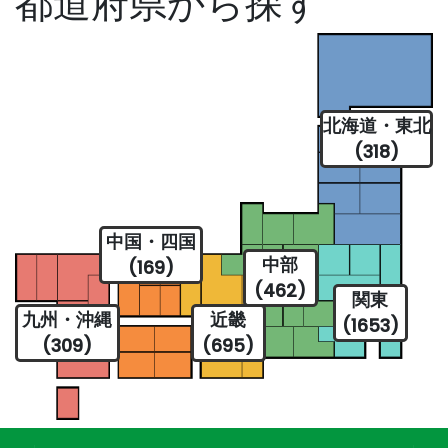
都道府県から探す
北海道・東北
(318)
中国・四国
中部
(169)
(462)
関東
九州・沖縄
近畿
(1653)
(309)
(695)