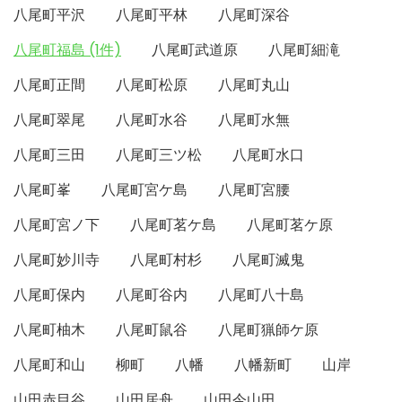
八尾町平沢
八尾町平林
八尾町深谷
八尾町福島 (1件)
八尾町武道原
八尾町細滝
八尾町正間
八尾町松原
八尾町丸山
八尾町翠尾
八尾町水谷
八尾町水無
八尾町三田
八尾町三ツ松
八尾町水口
八尾町峯
八尾町宮ケ島
八尾町宮腰
八尾町宮ノ下
八尾町茗ケ島
八尾町茗ケ原
八尾町妙川寺
八尾町村杉
八尾町滅鬼
八尾町保内
八尾町谷内
八尾町八十島
八尾町柚木
八尾町鼠谷
八尾町猟師ケ原
八尾町和山
柳町
八幡
八幡新町
山岸
山田赤目谷
山田居舟
山田今山田