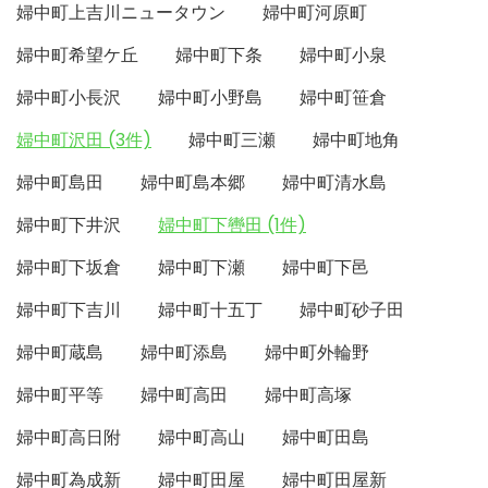
婦中町上吉川ニュータウン
婦中町河原町
婦中町希望ケ丘
婦中町下条
婦中町小泉
婦中町小長沢
婦中町小野島
婦中町笹倉
婦中町沢田 (3件)
婦中町三瀬
婦中町地角
婦中町島田
婦中町島本郷
婦中町清水島
婦中町下井沢
婦中町下轡田 (1件)
婦中町下坂倉
婦中町下瀬
婦中町下邑
婦中町下吉川
婦中町十五丁
婦中町砂子田
婦中町蔵島
婦中町添島
婦中町外輪野
婦中町平等
婦中町高田
婦中町高塚
婦中町高日附
婦中町高山
婦中町田島
婦中町為成新
婦中町田屋
婦中町田屋新