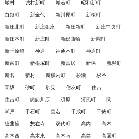
城村
城村新町
城若町
昭和新町
白銀町
新金代
新川原町
新桜町
新庄北町
新庄銀座
新庄新町
新庄中央町
新庄本町
新庄町
新総曲輪
新園町
新千原崎
神通
神通本町
神通町
新富町
新根塚町
新冨居
新保
新堀町
新名
新村
新横内町
杉瀬
杉谷
直坂
砂町
砂見
住友町
住吉
住吉町
諏訪川原
須原
清風町
関
瀬戸
千石町
善名
千成町
千俵町
総曲輪
惣在寺
双代町
高内
高木
高木西
高木東
高木南
高島
高園町