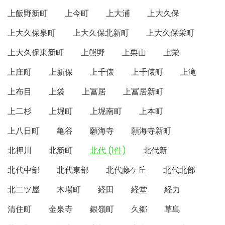
上飯野新町
上今町
上大浦
上大久保
上大久保泉町
上大久保北新町
上大久保栄町
上大久保東新町
上熊野
上栗山
上栄
上庄町
上新保
上千俵
上千俵町
上滝
上布目
上袋
上冨居
上冨居新町
上二杉
上堀町
上堀南町
上本町
上八日町
亀谷
願海寺
願海寺新町
北押川
北新町
北代 (1件)
北代新
北代中部
北代東部
北代藤ケ丘
北代北部
北二ツ屋
木場町
経田
経堂
経力
清住町
金泉寺
銀嶺町
久郷
草島