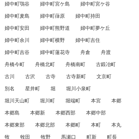
婦中町鶚谷
婦中町宮ケ島
婦中町宮ケ谷
婦中町麦島
婦中町葎原
婦中町持田
婦中町安田
婦中町熊野道
婦中町夢ケ丘
婦中町余川
婦中町横野
婦中町吉住
婦中町吉谷
婦中町蓮花寺
舟倉
舟渡
舟橋今町
舟橋北町
舟橋南町
古鍛冶町
古川
古沢
古寺
古寺新町
文京町
別名
星井町
堀
堀川小泉町
堀川天山町
堀川町
堀端町
本宮
本郷
本郷島
本郷新
本郷西部
本郷中部
本郷東部
本郷北部
本郷町
本町
本丸
牧
牧田
牧野
馬瀬口
町新
町長