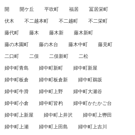
開
開ケ丘
平吹町
福居
冨居栄町
伏木
不二越本町
不二越町
不二栄町
藤代町
藤木
藤木新
藤木新町
藤の木園町
藤の木台
藤木中町
藤見町
二口町
二俣
二俣新町
二松
婦中町青島
婦中町新町
婦中町新屋
婦中町板倉
婦中町板倉新
婦中町鵜坂
婦中町牛滑
婦中町上野
婦中町大瀬谷
婦中町小倉
婦中町皆杓
婦中町かたかご台
婦中町上新屋
婦中町上井沢
婦中町上轡田
婦中町上瀬
婦中町上田島
婦中町上吉川