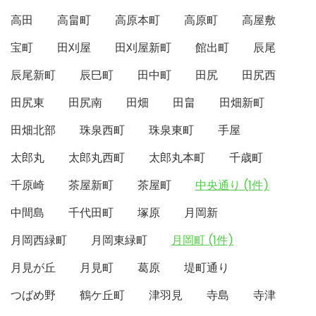
高田
高畠町
高原本町
高原町
高屋敷
宝町
田刈屋
田刈屋新町
館出町
辰尾
辰尾新町
辰巳町
田中町
田尻
田尻西
田尻東
田尻南
田畑
田畠
田畑新町
田畑北部
珠泉西町
珠泉東町
手屋
太郎丸
太郎丸西町
太郎丸本町
千歳町
千原崎
茶屋新町
茶屋町
中央通り (1件)
中間島
千代田町
塚原
月岡新
月岡西緑町
月岡東緑町
月岡町 (1件)
月見が丘
月見町
葛原
堤町通り
つばめ野
鶴ケ丘町
津羽見
寺島
寺津