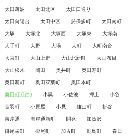
太田薄波
太田北区
太田口通り
太田向陽台
太田中区
於保多町
太田南町
大塚
大塚北
大塚西
大塚東
大塚南
大手町
大野
大場
大町
大町南台
大宮町
大山上野
大山北新町
大山布目
大山松木
岡田
奥井町
奥田寿町
奥田新町
奥田双葉町
奥田本町
奥田町 (1件)
小黒
小佐波
押上
小谷
音羽町
小原屋
小見
雄山町
折谷
海岸通
海岸通新町
開発
加賀沢
掛尾栄町
掛尾町
加古町
鹿島町
春日