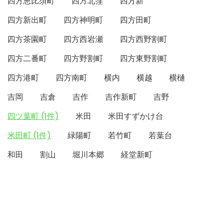
四方恵比須町
四方北窪
四方新
四方新出町
四方神明町
四方田町
四方茶園町
四方西岩瀬
四方西野割町
四方二番町
四方野割町
四方東野割町
四方港町
四方南町
横内
横越
横樋
吉岡
吉倉
吉作
吉作新町
吉野
四ツ葉町 (1件)
米田
米田すずかけ台
米田町 (1件)
緑陽町
若竹町
若葉台
和田
割山
堀川本郷
経堂新町