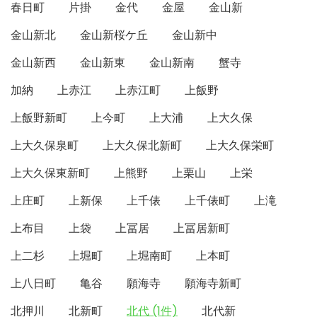
春日町
片掛
金代
金屋
金山新
金山新北
金山新桜ケ丘
金山新中
金山新西
金山新東
金山新南
蟹寺
加納
上赤江
上赤江町
上飯野
上飯野新町
上今町
上大浦
上大久保
上大久保泉町
上大久保北新町
上大久保栄町
上大久保東新町
上熊野
上栗山
上栄
上庄町
上新保
上千俵
上千俵町
上滝
上布目
上袋
上冨居
上冨居新町
上二杉
上堀町
上堀南町
上本町
上八日町
亀谷
願海寺
願海寺新町
北押川
北新町
北代 (1件)
北代新