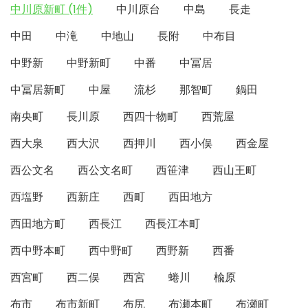
中川原新町 (1件)
中川原台
中島
長走
中田
中滝
中地山
長附
中布目
中野新
中野新町
中番
中冨居
中冨居新町
中屋
流杉
那智町
鍋田
南央町
長川原
西四十物町
西荒屋
西大泉
西大沢
西押川
西小俣
西金屋
西公文名
西公文名町
西笹津
西山王町
西塩野
西新庄
西町
西田地方
西田地方町
西長江
西長江本町
西中野本町
西中野町
西野新
西番
西宮町
西二俣
西宮
蜷川
楡原
布市
布市新町
布尻
布瀬本町
布瀬町