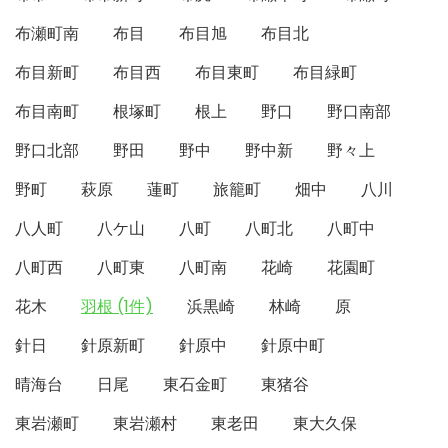
布瀬町南
布目
布目旭
布目北
布目新町
布目西
布目東町
布目緑町
布目南町
根塚町
根上
野口
野口南部
野口北部
野田
野中
野中新
野々上
野町
萩原
蓮町
旅籠町
畑中
八川
八人町
八ケ山
八町
八町北
八町中
八町西
八町東
八町南
花崎
花園町
花木
羽根 (1件)
浜黒崎
林崎
原
針日
針原新町
針原中
針原中町
晴海台
日尾
東石金町
東猪谷
東岩瀬町
東岩瀬村
東老田
東大久保