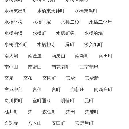
水橋東出町
水橋東天神町
水橋東浜町
水橋平榎
水橋平塚
水橋二杉
水橋二ツ屋
水橋曲淵
水橋町
水橋町袋
水橋的場
水橋明治町
水橋柳寺
緑町
湊入船町
南大場
南金屋
南栗山
南新町
南田町
南中田
南野田
南花園町
三室荒屋
宮尾
宮条
宮園町
宮成
宮成新
宮成中部
宮保
宮町
向新庄
向新庄町
向川原町
室町通り
明輪町
元町
桃井町
森
森住町
森田
森若町
文珠寺
八木山
安田町
安野屋町