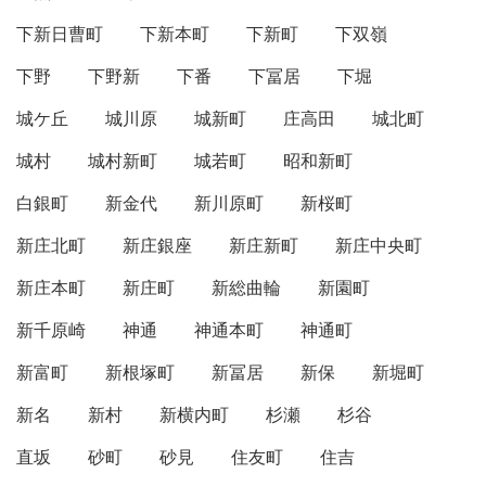
下新日曹町
下新本町
下新町
下双嶺
下野
下野新
下番
下冨居
下堀
城ケ丘
城川原
城新町
庄高田
城北町
城村
城村新町
城若町
昭和新町
白銀町
新金代
新川原町
新桜町
新庄北町
新庄銀座
新庄新町
新庄中央町
新庄本町
新庄町
新総曲輪
新園町
新千原崎
神通
神通本町
神通町
新富町
新根塚町
新冨居
新保
新堀町
新名
新村
新横内町
杉瀬
杉谷
直坂
砂町
砂見
住友町
住吉