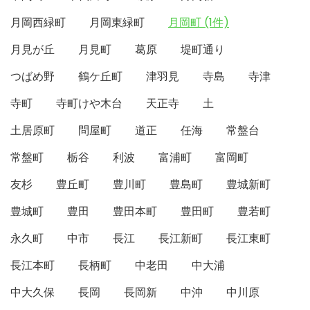
月岡西緑町
月岡東緑町
月岡町 (1件)
月見が丘
月見町
葛原
堤町通り
つばめ野
鶴ケ丘町
津羽見
寺島
寺津
寺町
寺町けや木台
天正寺
土
土居原町
問屋町
道正
任海
常盤台
常盤町
栃谷
利波
富浦町
富岡町
友杉
豊丘町
豊川町
豊島町
豊城新町
豊城町
豊田
豊田本町
豊田町
豊若町
永久町
中市
長江
長江新町
長江東町
長江本町
長柄町
中老田
中大浦
中大久保
長岡
長岡新
中沖
中川原