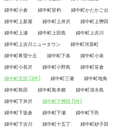
婦中町小倉
婦中町皆杓
婦中町かたかご台
婦中町上新屋
婦中町上井沢
婦中町上轡田
婦中町上瀬
婦中町上田島
婦中町上吉川
婦中町上吉川ニュータウン
婦中町河原町
婦中町希望ケ丘
婦中町下条
婦中町小泉
婦中町小長沢
婦中町小野島
婦中町笹倉
婦中町沢田 (3件)
婦中町三瀬
婦中町地角
婦中町島田
婦中町島本郷
婦中町清水島
婦中町下井沢
婦中町下轡田 (1件)
婦中町下坂倉
婦中町下瀬
婦中町下邑
婦中町下吉川
婦中町十五丁
婦中町砂子田