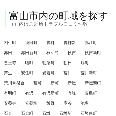
富山市内の町域を探す
（）内はご近所トラブル口コミ件数
相生町
綾田町
青柳
青柳新
赤江町
赤田
赤田新町
秋ケ島
秋吉
秋吉新町
悪王寺
曙町
朝菜町
朝日
旭町
芦生
安住町
愛宕町
荒川
荒川新町
荒川常盤台
荒町
新町
新屋
新屋新町
有明町
有沢
有沢新町
有峰
粟島町
安養寺
安養坊
飯野
庵谷
池多
石金
石倉町
石坂
石坂新
石坂東町