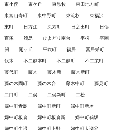
東小俣
東ケ丘
東黒牧
東田地方町
東富山寿町
東中野町
東流杉
東福沢
東町
日方江
久方町
日之出町
日俣
百塚
鵯島
ひよどり南台
平榎
平岡
開
開ケ丘
平吹町
福居
冨居栄町
伏木
不二越本町
不二越町
不二栄町
藤代町
藤木
藤木新
藤木新町
藤の木園町
藤の木台
藤木中町
藤見町
二口町
二俣
二俣新町
二松
婦中町青島
婦中町新町
婦中町新屋
婦中町板倉
婦中町板倉新
婦中町鵜坂
婦中町牛滑
婦中町上野
婦中町大瀬谷