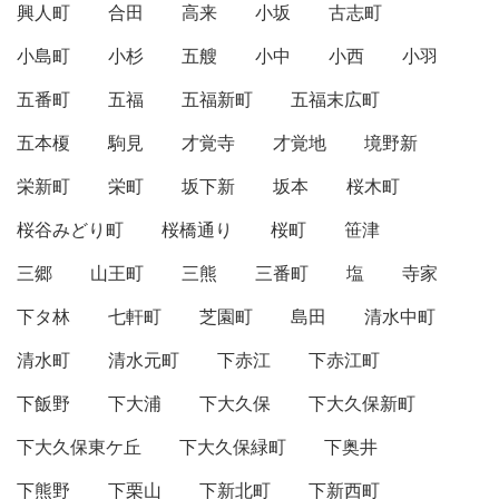
興人町
合田
高来
小坂
古志町
小島町
小杉
五艘
小中
小西
小羽
五番町
五福
五福新町
五福末広町
五本榎
駒見
才覚寺
才覚地
境野新
栄新町
栄町
坂下新
坂本
桜木町
桜谷みどり町
桜橋通り
桜町
笹津
三郷
山王町
三熊
三番町
塩
寺家
下タ林
七軒町
芝園町
島田
清水中町
清水町
清水元町
下赤江
下赤江町
下飯野
下大浦
下大久保
下大久保新町
下大久保東ケ丘
下大久保緑町
下奥井
下熊野
下栗山
下新北町
下新西町