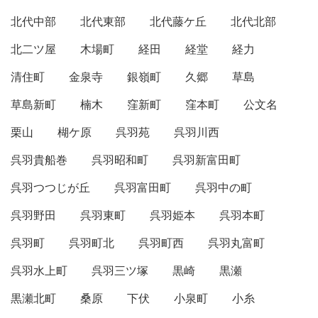
北代中部
北代東部
北代藤ケ丘
北代北部
北二ツ屋
木場町
経田
経堂
経力
清住町
金泉寺
銀嶺町
久郷
草島
草島新町
楠木
窪新町
窪本町
公文名
栗山
楜ケ原
呉羽苑
呉羽川西
呉羽貴船巻
呉羽昭和町
呉羽新富田町
呉羽つつじが丘
呉羽富田町
呉羽中の町
呉羽野田
呉羽東町
呉羽姫本
呉羽本町
呉羽町
呉羽町北
呉羽町西
呉羽丸富町
呉羽水上町
呉羽三ツ塚
黒崎
黒瀬
黒瀬北町
桑原
下伏
小泉町
小糸