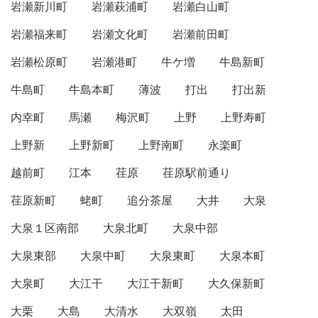
岩瀬新川町
岩瀬萩浦町
岩瀬白山町
岩瀬福来町
岩瀬文化町
岩瀬前田町
岩瀬松原町
岩瀬港町
牛ケ増
牛島新町
牛島町
牛島本町
薄波
打出
打出新
内幸町
馬瀬
梅沢町
上野
上野寿町
上野新
上野新町
上野南町
永楽町
越前町
江本
荏原
荏原駅前通り
荏原新町
蛯町
追分茶屋
大井
大泉
大泉１区南部
大泉北町
大泉中部
大泉東部
大泉中町
大泉東町
大泉本町
大泉町
大江干
大江干新町
大久保新町
大栗
大島
大清水
大双嶺
太田