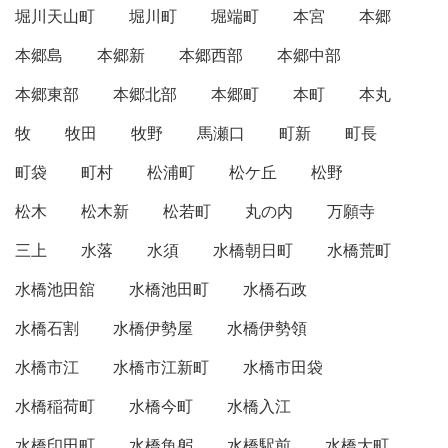
堀川天山町
堀川町
堀端町
本宮
本郷
本郷島
本郷新
本郷西部
本郷中部
本郷東部
本郷北部
本郷町
本町
本丸
牧
牧田
牧野
馬瀬口
町新
町長
町袋
町村
松浦町
松ケ丘
松野
松木
松木新
松若町
丸の内
万願寺
三上
水落
水須
水橋朝日町
水橋荒町
水橋池田舘
水橋池田町
水橋石政
水橋石割
水橋伊勢屋
水橋伊勢領
水橋市江
水橋市江新町
水橋市田袋
水橋稲荷町
水橋今町
水橋入江
水橋印田町
水橋魚躬
水橋駅前
水橋大町