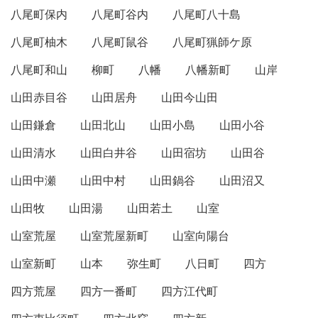
八尾町保内
八尾町谷内
八尾町八十島
八尾町柚木
八尾町鼠谷
八尾町猟師ケ原
八尾町和山
柳町
八幡
八幡新町
山岸
山田赤目谷
山田居舟
山田今山田
山田鎌倉
山田北山
山田小島
山田小谷
山田清水
山田白井谷
山田宿坊
山田谷
山田中瀬
山田中村
山田鍋谷
山田沼又
山田牧
山田湯
山田若土
山室
山室荒屋
山室荒屋新町
山室向陽台
山室新町
山本
弥生町
八日町
四方
四方荒屋
四方一番町
四方江代町