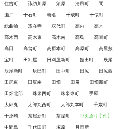
住吉町
諏訪川原
須原
清風町
関
瀬戸
千石町
善名
千成町
千俵町
総曲輪
惣在寺
双代町
高内
高木
高木西
高木東
高木南
高島
高園町
高田
高畠町
高原本町
高原町
高屋敷
宝町
田刈屋
田刈屋新町
館出町
辰尾
辰尾新町
辰巳町
田中町
田尻
田尻西
田尻東
田尻南
田畑
田畠
田畑新町
田畑北部
珠泉西町
珠泉東町
手屋
太郎丸
太郎丸西町
太郎丸本町
千歳町
千原崎
茶屋新町
茶屋町
中央通り (1件)
中間島
千代田町
塚原
月岡新