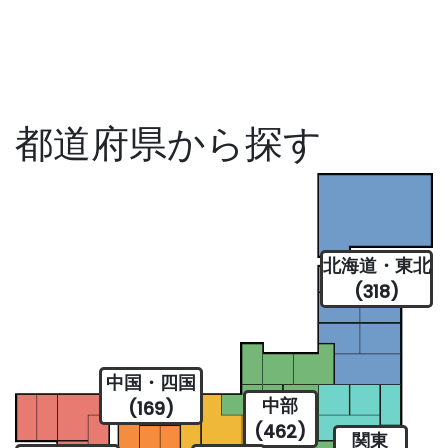
都道府県から探す
北海道・東北
(318)
中国・四国
中部
(169)
(462)
関東