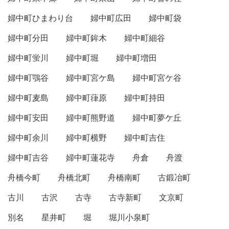
婦中町ひまわり台
婦中町広田
婦中町袋
婦中町分田
婦中町鉾木
婦中町細谷
婦中町蛍川
婦中町堀
婦中町増田
婦中町鶚谷
婦中町宮ケ島
婦中町宮ケ谷
婦中町麦島
婦中町葎原
婦中町持田
婦中町安田
婦中町熊野道
婦中町夢ケ丘
婦中町余川
婦中町横野
婦中町吉住
婦中町吉谷
婦中町蓮花寺
舟倉
舟渡
舟橋今町
舟橋北町
舟橋南町
古鍛冶町
古川
古沢
古寺
古寺新町
文京町
別名
星井町
堀
堀川小泉町