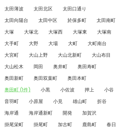
太田薄波
太田北区
太田口通り
太田向陽台
太田中区
於保多町
太田南町
大塚
大塚北
大塚西
大塚東
大塚南
大手町
大野
大場
大町
大町南台
大宮町
大山上野
大山北新町
大山布目
大山松木
岡田
奥井町
奥田寿町
奥田新町
奥田双葉町
奥田本町
奥田町 (1件)
小黒
小佐波
押上
小谷
音羽町
小原屋
小見
雄山町
折谷
海岸通
海岸通新町
開発
加賀沢
掛尾栄町
掛尾町
加古町
鹿島町
春日