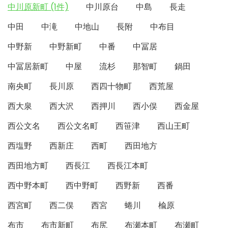
中川原新町 (1件)
中川原台
中島
長走
中田
中滝
中地山
長附
中布目
中野新
中野新町
中番
中冨居
中冨居新町
中屋
流杉
那智町
鍋田
南央町
長川原
西四十物町
西荒屋
西大泉
西大沢
西押川
西小俣
西金屋
西公文名
西公文名町
西笹津
西山王町
西塩野
西新庄
西町
西田地方
西田地方町
西長江
西長江本町
西中野本町
西中野町
西野新
西番
西宮町
西二俣
西宮
蜷川
楡原
布市
布市新町
布尻
布瀬本町
布瀬町