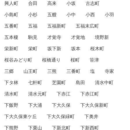
興人町
合田
高来
小坂
古志町
小島町
小杉
五艘
小中
小西
小羽
五番町
五福
五福新町
五福末広町
五本榎
駒見
才覚寺
才覚地
境野新
栄新町
栄町
坂下新
坂本
桜木町
桜谷みどり町
桜橋通り
桜町
笹津
三郷
山王町
三熊
三番町
塩
寺家
下タ林
七軒町
芝園町
島田
清水中町
清水町
清水元町
下赤江
下赤江町
下飯野
下大浦
下大久保
下大久保新町
下大久保東ケ丘
下大久保緑町
下奥井
下熊野
下栗山
下新北町
下新西町