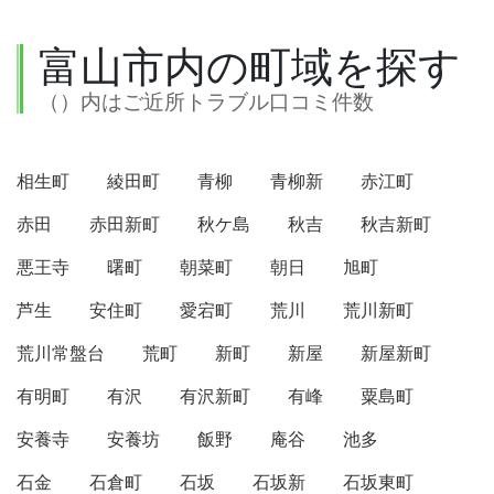
富山市内の町域を探す
（）内はご近所トラブル口コミ件数
相生町
綾田町
青柳
青柳新
赤江町
赤田
赤田新町
秋ケ島
秋吉
秋吉新町
悪王寺
曙町
朝菜町
朝日
旭町
芦生
安住町
愛宕町
荒川
荒川新町
荒川常盤台
荒町
新町
新屋
新屋新町
有明町
有沢
有沢新町
有峰
粟島町
安養寺
安養坊
飯野
庵谷
池多
石金
石倉町
石坂
石坂新
石坂東町