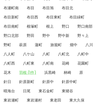
布瀬町南
布目
布目旭
布目北
布目新町
布目西
布目東町
布目緑町
布目南町
根塚町
根上
野口
野口南部
野口北部
野田
野中
野中新
野々上
野町
萩原
蓮町
旅籠町
畑中
八川
八人町
八ケ山
八町
八町北
八町中
八町西
八町東
八町南
花崎
花園町
花木
羽根 (1件)
浜黒崎
林崎
原
針日
針原新町
針原中
針原中町
晴海台
日尾
東石金町
東猪谷
東岩瀬町
東岩瀬村
東老田
東大久保