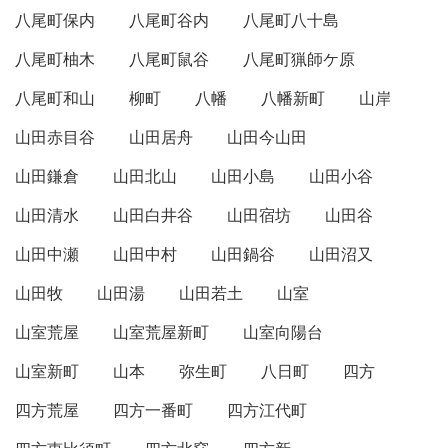
八尾町保内
八尾町谷内
八尾町八十島
八尾町柚木
八尾町鼠谷
八尾町猟師ケ原
八尾町和山
柳町
八幡
八幡新町
山岸
山田赤目谷
山田居舟
山田今山田
山田鎌倉
山田北山
山田小島
山田小谷
山田清水
山田白井谷
山田宿坊
山田谷
山田中瀬
山田中村
山田鍋谷
山田沼又
山田牧
山田湯
山田若土
山室
山室荒屋
山室荒屋新町
山室向陽台
山室新町
山本
弥生町
八日町
四方
四方荒屋
四方一番町
四方江代町