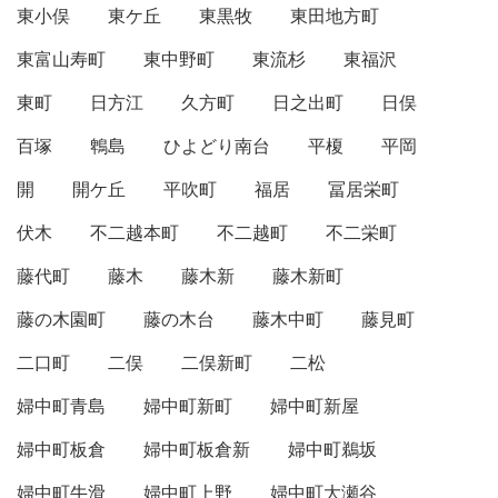
東小俣
東ケ丘
東黒牧
東田地方町
東富山寿町
東中野町
東流杉
東福沢
東町
日方江
久方町
日之出町
日俣
百塚
鵯島
ひよどり南台
平榎
平岡
開
開ケ丘
平吹町
福居
冨居栄町
伏木
不二越本町
不二越町
不二栄町
藤代町
藤木
藤木新
藤木新町
藤の木園町
藤の木台
藤木中町
藤見町
二口町
二俣
二俣新町
二松
婦中町青島
婦中町新町
婦中町新屋
婦中町板倉
婦中町板倉新
婦中町鵜坂
婦中町牛滑
婦中町上野
婦中町大瀬谷