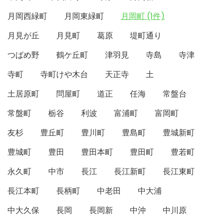
月岡西緑町
月岡東緑町
月岡町 (1件)
月見が丘
月見町
葛原
堤町通り
つばめ野
鶴ケ丘町
津羽見
寺島
寺津
寺町
寺町けや木台
天正寺
土
土居原町
問屋町
道正
任海
常盤台
常盤町
栃谷
利波
富浦町
富岡町
友杉
豊丘町
豊川町
豊島町
豊城新町
豊城町
豊田
豊田本町
豊田町
豊若町
永久町
中市
長江
長江新町
長江東町
長江本町
長柄町
中老田
中大浦
中大久保
長岡
長岡新
中沖
中川原