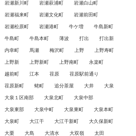
岩瀬新川町
岩瀬萩浦町
岩瀬白山町
岩瀬福来町
岩瀬文化町
岩瀬前田町
岩瀬松原町
岩瀬港町
牛ケ増
牛島新町
牛島町
牛島本町
薄波
打出
打出新
内幸町
馬瀬
梅沢町
上野
上野寿町
上野新
上野新町
上野南町
永楽町
越前町
江本
荏原
荏原駅前通り
荏原新町
蛯町
追分茶屋
大井
大泉
大泉１区南部
大泉北町
大泉中部
大泉東部
大泉中町
大泉東町
大泉本町
大泉町
大江干
大江干新町
大久保新町
大栗
大島
大清水
大双嶺
太田