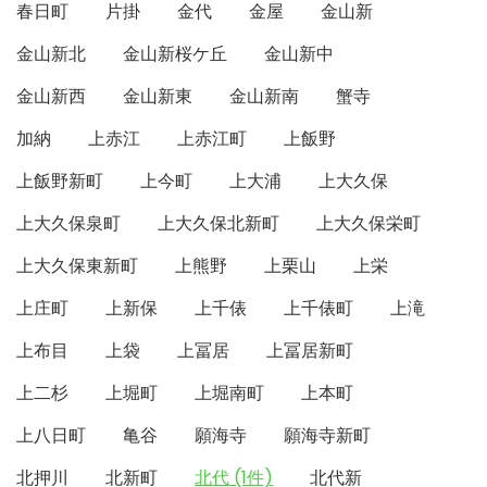
春日町
片掛
金代
金屋
金山新
金山新北
金山新桜ケ丘
金山新中
金山新西
金山新東
金山新南
蟹寺
加納
上赤江
上赤江町
上飯野
上飯野新町
上今町
上大浦
上大久保
上大久保泉町
上大久保北新町
上大久保栄町
上大久保東新町
上熊野
上栗山
上栄
上庄町
上新保
上千俵
上千俵町
上滝
上布目
上袋
上冨居
上冨居新町
上二杉
上堀町
上堀南町
上本町
上八日町
亀谷
願海寺
願海寺新町
北押川
北新町
北代 (1件)
北代新