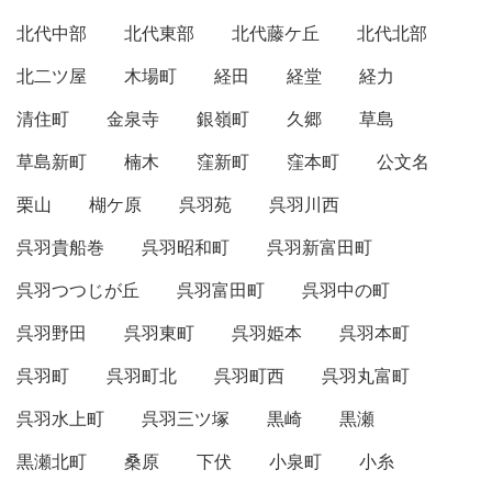
北代中部
北代東部
北代藤ケ丘
北代北部
北二ツ屋
木場町
経田
経堂
経力
清住町
金泉寺
銀嶺町
久郷
草島
草島新町
楠木
窪新町
窪本町
公文名
栗山
楜ケ原
呉羽苑
呉羽川西
呉羽貴船巻
呉羽昭和町
呉羽新富田町
呉羽つつじが丘
呉羽富田町
呉羽中の町
呉羽野田
呉羽東町
呉羽姫本
呉羽本町
呉羽町
呉羽町北
呉羽町西
呉羽丸富町
呉羽水上町
呉羽三ツ塚
黒崎
黒瀬
黒瀬北町
桑原
下伏
小泉町
小糸