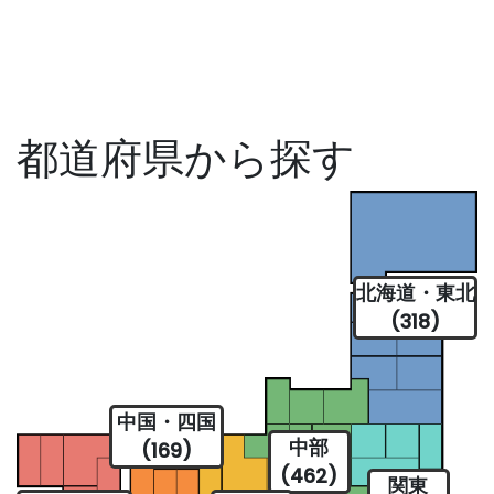
都道府県から探す
北海道・東北
(318)
中国・四国
中部
(169)
(462)
関東