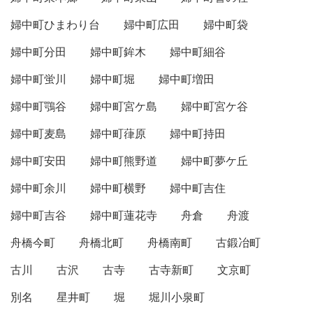
婦中町ひまわり台
婦中町広田
婦中町袋
婦中町分田
婦中町鉾木
婦中町細谷
婦中町蛍川
婦中町堀
婦中町増田
婦中町鶚谷
婦中町宮ケ島
婦中町宮ケ谷
婦中町麦島
婦中町葎原
婦中町持田
婦中町安田
婦中町熊野道
婦中町夢ケ丘
婦中町余川
婦中町横野
婦中町吉住
婦中町吉谷
婦中町蓮花寺
舟倉
舟渡
舟橋今町
舟橋北町
舟橋南町
古鍛冶町
古川
古沢
古寺
古寺新町
文京町
別名
星井町
堀
堀川小泉町