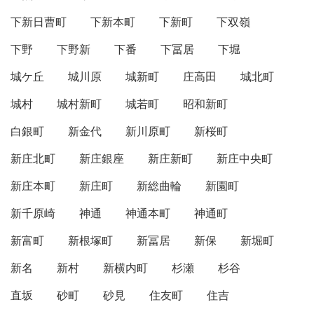
下新日曹町
下新本町
下新町
下双嶺
下野
下野新
下番
下冨居
下堀
城ケ丘
城川原
城新町
庄高田
城北町
城村
城村新町
城若町
昭和新町
白銀町
新金代
新川原町
新桜町
新庄北町
新庄銀座
新庄新町
新庄中央町
新庄本町
新庄町
新総曲輪
新園町
新千原崎
神通
神通本町
神通町
新富町
新根塚町
新冨居
新保
新堀町
新名
新村
新横内町
杉瀬
杉谷
直坂
砂町
砂見
住友町
住吉