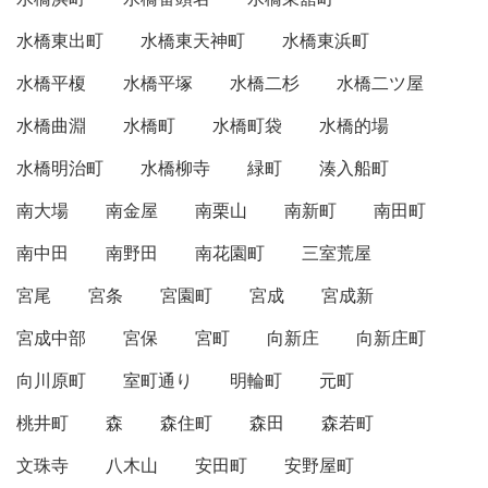
水橋東出町
水橋東天神町
水橋東浜町
水橋平榎
水橋平塚
水橋二杉
水橋二ツ屋
水橋曲淵
水橋町
水橋町袋
水橋的場
水橋明治町
水橋柳寺
緑町
湊入船町
南大場
南金屋
南栗山
南新町
南田町
南中田
南野田
南花園町
三室荒屋
宮尾
宮条
宮園町
宮成
宮成新
宮成中部
宮保
宮町
向新庄
向新庄町
向川原町
室町通り
明輪町
元町
桃井町
森
森住町
森田
森若町
文珠寺
八木山
安田町
安野屋町