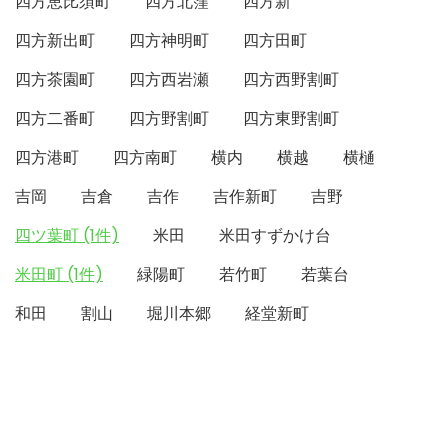
四方恵比須町
四方北窪
四方新
四方新出町
四方神明町
四方田町
四方茶園町
四方西岩瀬
四方西野割町
四方二番町
四方野割町
四方東野割町
四方港町
四方南町
横内
横越
横樋
吉岡
吉倉
吉作
吉作新町
吉野
四ツ葉町 (1件)
米田
米田すずかけ台
米田町 (1件)
緑陽町
若竹町
若葉台
和田
割山
堀川本郷
経堂新町