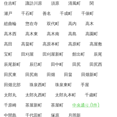
住吉町
諏訪川原
須原
清風町
関
瀬戸
千石町
善名
千成町
千俵町
総曲輪
惣在寺
双代町
高内
高木
高木西
高木東
高木南
高島
高園町
高田
高畠町
高原本町
高原町
高屋敷
宝町
田刈屋
田刈屋新町
館出町
辰尾
辰尾新町
辰巳町
田中町
田尻
田尻西
田尻東
田尻南
田畑
田畠
田畑新町
田畑北部
珠泉西町
珠泉東町
手屋
太郎丸
太郎丸西町
太郎丸本町
千歳町
千原崎
茶屋新町
茶屋町
中央通り (1件)
中間島
千代田町
塚原
月岡新