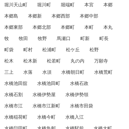
堀川天山町
堀川町
堀端町
本宮
本郷
本郷島
本郷新
本郷西部
本郷中部
本郷東部
本郷北部
本郷町
本町
本丸
牧
牧田
牧野
馬瀬口
町新
町長
町袋
町村
松浦町
松ケ丘
松野
松木
松木新
松若町
丸の内
万願寺
三上
水落
水須
水橋朝日町
水橋荒町
水橋池田舘
水橋池田町
水橋石政
水橋石割
水橋伊勢屋
水橋伊勢領
水橋市江
水橋市江新町
水橋市田袋
水橋稲荷町
水橋今町
水橋入江
水橋印田町
水橋魚躬
水橋駅前
水橋大町