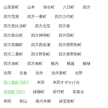
山室新町
山本
弥生町
八日町
四方
四方荒屋
四方一番町
四方江代町
四方恵比須町
四方北窪
四方新
四方新出町
四方神明町
四方田町
四方茶園町
四方西岩瀬
四方西野割町
四方二番町
四方野割町
四方東野割町
四方港町
四方南町
横内
横越
横樋
吉岡
吉倉
吉作
吉作新町
吉野
四ツ葉町 (1件)
米田
米田すずかけ台
米田町 (1件)
緑陽町
若竹町
若葉台
和田
割山
堀川本郷
経堂新町