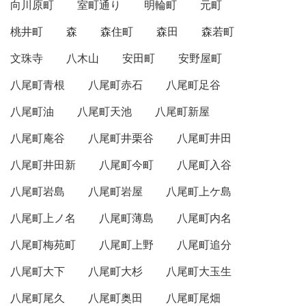
向川原町
室町通り
明輪町
元町
桃井町
森
森住町
森田
森若町
文珠寺
八木山
安田町
安野屋町
八尾町青根
八尾町赤石
八尾町足谷
八尾町油
八尾町天池
八尾町新屋
八尾町庵谷
八尾町井栗谷
八尾町井田
八尾町井田新
八尾町今町
八尾町入谷
八尾町岩島
八尾町岩屋
八尾町上ケ島
八尾町上ノ名
八尾町薄島
八尾町内名
八尾町梅苑町
八尾町上野
八尾町追分
八尾町大下
八尾町大杉
八尾町大玉生
八尾町尾久
八尾町奥田
八尾町尾畑