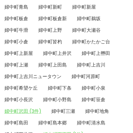
婦中町青島
婦中町新町
婦中町新屋
婦中町板倉
婦中町板倉新
婦中町鵜坂
婦中町牛滑
婦中町上野
婦中町大瀬谷
婦中町小倉
婦中町皆杓
婦中町かたかご台
婦中町上新屋
婦中町上井沢
婦中町上轡田
婦中町上瀬
婦中町上田島
婦中町上吉川
婦中町上吉川ニュータウン
婦中町河原町
婦中町希望ケ丘
婦中町下条
婦中町小泉
婦中町小長沢
婦中町小野島
婦中町笹倉
婦中町沢田 (3件)
婦中町三瀬
婦中町地角
婦中町島田
婦中町島本郷
婦中町清水島