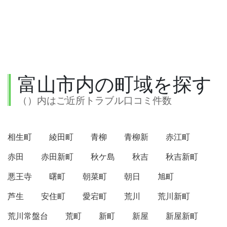
富山市内の町域を探す
（）内はご近所トラブル口コミ件数
相生町
綾田町
青柳
青柳新
赤江町
赤田
赤田新町
秋ケ島
秋吉
秋吉新町
悪王寺
曙町
朝菜町
朝日
旭町
芦生
安住町
愛宕町
荒川
荒川新町
荒川常盤台
荒町
新町
新屋
新屋新町