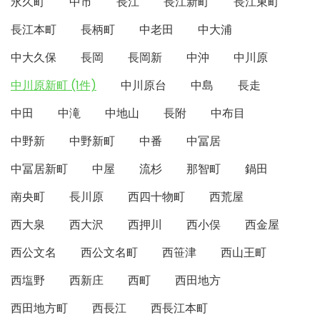
永久町
中市
長江
長江新町
長江東町
長江本町
長柄町
中老田
中大浦
中大久保
長岡
長岡新
中沖
中川原
中川原新町 (1件)
中川原台
中島
長走
中田
中滝
中地山
長附
中布目
中野新
中野新町
中番
中冨居
中冨居新町
中屋
流杉
那智町
鍋田
南央町
長川原
西四十物町
西荒屋
西大泉
西大沢
西押川
西小俣
西金屋
西公文名
西公文名町
西笹津
西山王町
西塩野
西新庄
西町
西田地方
西田地方町
西長江
西長江本町