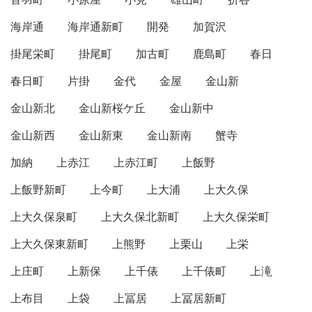
海岸通
海岸通新町
開発
加賀沢
掛尾栄町
掛尾町
加古町
鹿島町
春日
春日町
片掛
金代
金屋
金山新
金山新北
金山新桜ケ丘
金山新中
金山新西
金山新東
金山新南
蟹寺
加納
上赤江
上赤江町
上飯野
上飯野新町
上今町
上大浦
上大久保
上大久保泉町
上大久保北新町
上大久保栄町
上大久保東新町
上熊野
上栗山
上栄
上庄町
上新保
上千俵
上千俵町
上滝
上布目
上袋
上冨居
上冨居新町