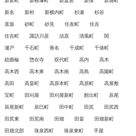
新富町
新根塚町
新冨居
新保
新堀町
新名
新村
新横内町
杉瀬
杉谷
直坂
砂町
砂見
住友町
住吉
住吉町
諏訪川原
須原
清風町
関
瀬戸
千石町
善名
千成町
千俵町
総曲輪
惣在寺
双代町
高内
高木
高木西
高木東
高木南
高島
高園町
高田
高畠町
高原本町
高原町
高屋敷
宝町
田刈屋
田刈屋新町
館出町
辰尾
辰尾新町
辰巳町
田中町
田尻
田尻西
田尻東
田尻南
田畑
田畠
田畑新町
田畑北部
珠泉西町
珠泉東町
手屋