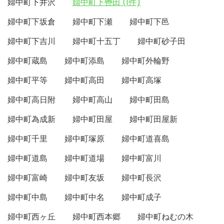
婦中町下井沢
婦中町下轡田 (1件)
婦中町下坂倉
婦中町下瀬
婦中町下邑
婦中町下吉川
婦中町十五丁
婦中町砂子田
婦中町蔵島
婦中町添島
婦中町外輪野
婦中町平等
婦中町高田
婦中町高塚
婦中町高日附
婦中町高山
婦中町田島
婦中町為成新
婦中町田屋
婦中町田屋新
婦中町千里
婦中町塚原
婦中町道喜島
婦中町道島
婦中町道場
婦中町富川
婦中町富崎
婦中町友坂
婦中町長沢
婦中町中島
婦中町中名
婦中町成子
婦中町西ヶ丘
婦中町西本郷
婦中町ねむの木