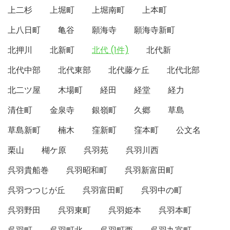
上二杉
上堀町
上堀南町
上本町
上八日町
亀谷
願海寺
願海寺新町
北押川
北新町
北代 (1件)
北代新
北代中部
北代東部
北代藤ケ丘
北代北部
北二ツ屋
木場町
経田
経堂
経力
清住町
金泉寺
銀嶺町
久郷
草島
草島新町
楠木
窪新町
窪本町
公文名
栗山
楜ケ原
呉羽苑
呉羽川西
呉羽貴船巻
呉羽昭和町
呉羽新富田町
呉羽つつじが丘
呉羽富田町
呉羽中の町
呉羽野田
呉羽東町
呉羽姫本
呉羽本町