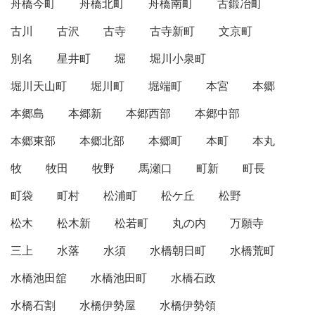
舟橋今町
舟橋北町
舟橋南町
古鍛冶町
古川
古沢
古寺
古寺新町
文京町
別名
星井町
堀
堀川小泉町
堀川天山町
堀川町
堀端町
本宮
本郷
本郷島
本郷新
本郷西部
本郷中部
本郷東部
本郷北部
本郷町
本町
本丸
牧
牧田
牧野
馬瀬口
町新
町長
町袋
町村
松浦町
松ケ丘
松野
松木
松木新
松若町
丸の内
万願寺
三上
水落
水須
水橋朝日町
水橋荒町
水橋池田舘
水橋池田町
水橋石政
水橋石割
水橋伊勢屋
水橋伊勢領