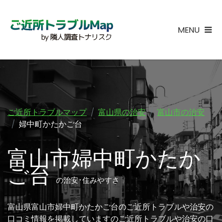
MENU
ご近所トラブルマップ
富山県の治安
富山市の治安
婦中町かたかご台
富山市婦中町かたか
ご台
の治安･住みやすさ
富山県富山市婦中町かたかご台のご近所トラブルや治安の
口コミ情報を掲載していますのご近所トラブルや治安の口