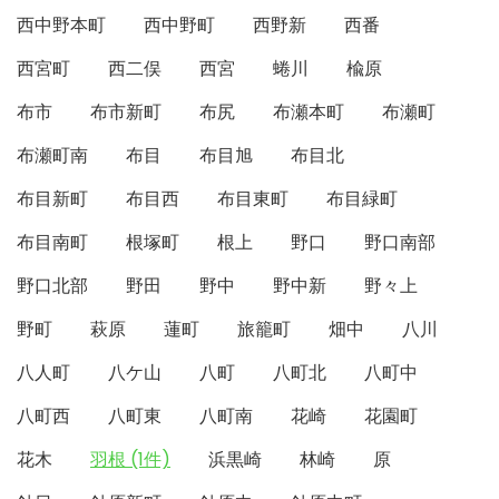
西中野本町
西中野町
西野新
西番
西宮町
西二俣
西宮
蜷川
楡原
布市
布市新町
布尻
布瀬本町
布瀬町
布瀬町南
布目
布目旭
布目北
布目新町
布目西
布目東町
布目緑町
布目南町
根塚町
根上
野口
野口南部
野口北部
野田
野中
野中新
野々上
野町
萩原
蓮町
旅籠町
畑中
八川
八人町
八ケ山
八町
八町北
八町中
八町西
八町東
八町南
花崎
花園町
花木
羽根 (1件)
浜黒崎
林崎
原