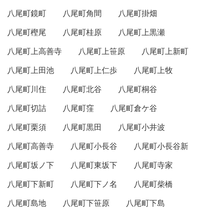
八尾町鏡町
八尾町角間
八尾町掛畑
八尾町樫尾
八尾町桂原
八尾町上黒瀬
八尾町上高善寺
八尾町上笹原
八尾町上新町
八尾町上田池
八尾町上仁歩
八尾町上牧
八尾町川住
八尾町北谷
八尾町桐谷
八尾町切詰
八尾町窪
八尾町倉ケ谷
八尾町栗須
八尾町黒田
八尾町小井波
八尾町高善寺
八尾町小長谷
八尾町小長谷新
八尾町坂ノ下
八尾町東坂下
八尾町寺家
八尾町下新町
八尾町下ノ名
八尾町柴橋
八尾町島地
八尾町下笹原
八尾町下島