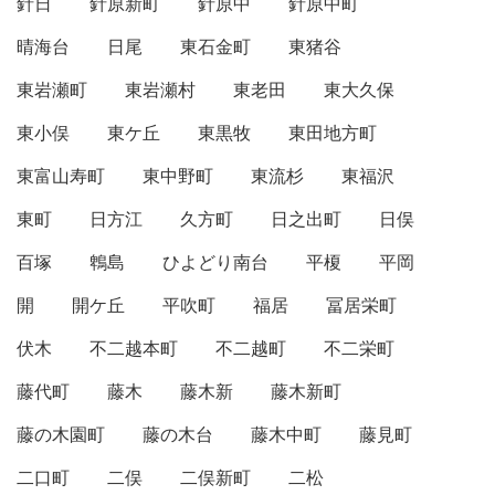
針日
針原新町
針原中
針原中町
晴海台
日尾
東石金町
東猪谷
東岩瀬町
東岩瀬村
東老田
東大久保
東小俣
東ケ丘
東黒牧
東田地方町
東富山寿町
東中野町
東流杉
東福沢
東町
日方江
久方町
日之出町
日俣
百塚
鵯島
ひよどり南台
平榎
平岡
開
開ケ丘
平吹町
福居
冨居栄町
伏木
不二越本町
不二越町
不二栄町
藤代町
藤木
藤木新
藤木新町
藤の木園町
藤の木台
藤木中町
藤見町
二口町
二俣
二俣新町
二松