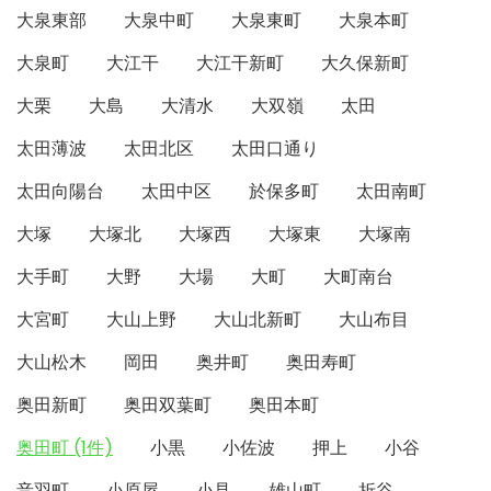
大泉東部
大泉中町
大泉東町
大泉本町
大泉町
大江干
大江干新町
大久保新町
大栗
大島
大清水
大双嶺
太田
太田薄波
太田北区
太田口通り
太田向陽台
太田中区
於保多町
太田南町
大塚
大塚北
大塚西
大塚東
大塚南
大手町
大野
大場
大町
大町南台
大宮町
大山上野
大山北新町
大山布目
大山松木
岡田
奥井町
奥田寿町
奥田新町
奥田双葉町
奥田本町
奥田町 (1件)
小黒
小佐波
押上
小谷
音羽町
小原屋
小見
雄山町
折谷