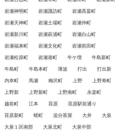
岩瀬神明町
岩瀬諏訪町
岩瀬高畠町
岩瀬天神町
岩瀬土場町
岩瀬仲町
岩瀬新川町
岩瀬萩浦町
岩瀬白山町
岩瀬福来町
岩瀬文化町
岩瀬前田町
岩瀬松原町
岩瀬港町
牛ケ増
牛島新町
牛島町
牛島本町
薄波
打出
打出新
内幸町
馬瀬
梅沢町
上野
上野寿町
上野新
上野新町
上野南町
永楽町
越前町
江本
荏原
荏原駅前通り
荏原新町
蛯町
追分茶屋
大井
大泉
大泉１区南部
大泉北町
大泉中部