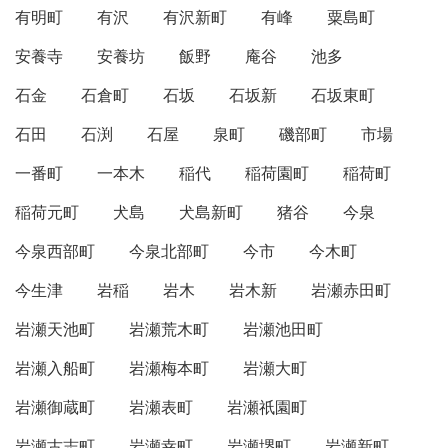
有明町
有沢
有沢新町
有峰
粟島町
安養寺
安養坊
飯野
庵谷
池多
石金
石倉町
石坂
石坂新
石坂東町
石田
石渕
石屋
泉町
磯部町
市場
一番町
一本木
稲代
稲荷園町
稲荷町
稲荷元町
犬島
犬島新町
猪谷
今泉
今泉西部町
今泉北部町
今市
今木町
今生津
岩稲
岩木
岩木新
岩瀬赤田町
岩瀬天池町
岩瀬荒木町
岩瀬池田町
岩瀬入船町
岩瀬梅本町
岩瀬大町
岩瀬御蔵町
岩瀬表町
岩瀬祇園町
岩瀬古志町
岩瀬幸町
岩瀬堺町
岩瀬新町