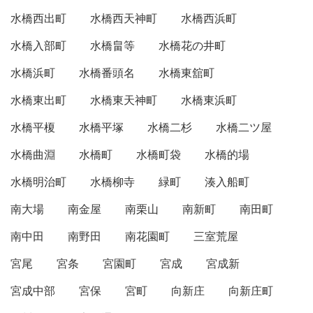
水橋西出町
水橋西天神町
水橋西浜町
水橋入部町
水橋畠等
水橋花の井町
水橋浜町
水橋番頭名
水橋東舘町
水橋東出町
水橋東天神町
水橋東浜町
水橋平榎
水橋平塚
水橋二杉
水橋二ツ屋
水橋曲淵
水橋町
水橋町袋
水橋的場
水橋明治町
水橋柳寺
緑町
湊入船町
南大場
南金屋
南栗山
南新町
南田町
南中田
南野田
南花園町
三室荒屋
宮尾
宮条
宮園町
宮成
宮成新
宮成中部
宮保
宮町
向新庄
向新庄町