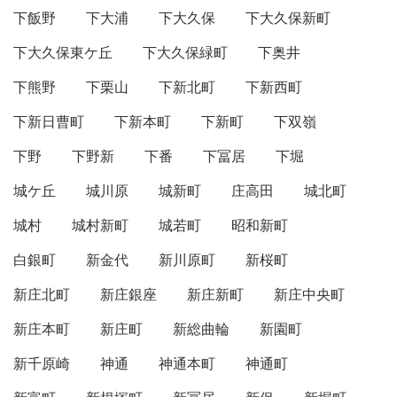
下飯野
下大浦
下大久保
下大久保新町
下大久保東ケ丘
下大久保緑町
下奥井
下熊野
下栗山
下新北町
下新西町
下新日曹町
下新本町
下新町
下双嶺
下野
下野新
下番
下冨居
下堀
城ケ丘
城川原
城新町
庄高田
城北町
城村
城村新町
城若町
昭和新町
白銀町
新金代
新川原町
新桜町
新庄北町
新庄銀座
新庄新町
新庄中央町
新庄本町
新庄町
新総曲輪
新園町
新千原崎
神通
神通本町
神通町