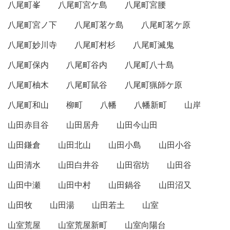
八尾町峯
八尾町宮ケ島
八尾町宮腰
八尾町宮ノ下
八尾町茗ケ島
八尾町茗ケ原
八尾町妙川寺
八尾町村杉
八尾町滅鬼
八尾町保内
八尾町谷内
八尾町八十島
八尾町柚木
八尾町鼠谷
八尾町猟師ケ原
八尾町和山
柳町
八幡
八幡新町
山岸
山田赤目谷
山田居舟
山田今山田
山田鎌倉
山田北山
山田小島
山田小谷
山田清水
山田白井谷
山田宿坊
山田谷
山田中瀬
山田中村
山田鍋谷
山田沼又
山田牧
山田湯
山田若土
山室
山室荒屋
山室荒屋新町
山室向陽台