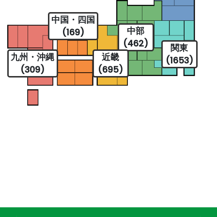
中国・四国
中部
(169)
(462)
関東
九州・沖縄
近畿
(1653)
(309)
(695)