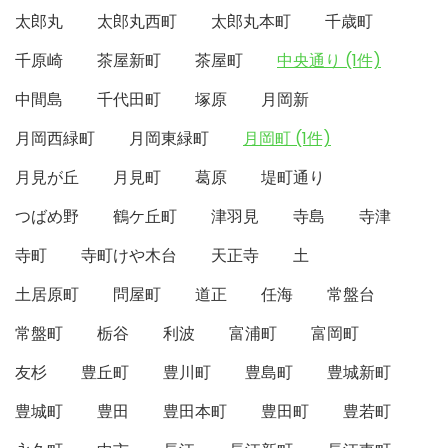
太郎丸
太郎丸西町
太郎丸本町
千歳町
千原崎
茶屋新町
茶屋町
中央通り (1件)
中間島
千代田町
塚原
月岡新
月岡西緑町
月岡東緑町
月岡町 (1件)
月見が丘
月見町
葛原
堤町通り
つばめ野
鶴ケ丘町
津羽見
寺島
寺津
寺町
寺町けや木台
天正寺
土
土居原町
問屋町
道正
任海
常盤台
常盤町
栃谷
利波
富浦町
富岡町
友杉
豊丘町
豊川町
豊島町
豊城新町
豊城町
豊田
豊田本町
豊田町
豊若町