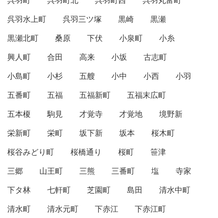
呉羽町
呉羽町北
呉羽町西
呉羽丸富町
呉羽水上町
呉羽三ツ塚
黒崎
黒瀬
黒瀬北町
桑原
下伏
小泉町
小糸
興人町
合田
高来
小坂
古志町
小島町
小杉
五艘
小中
小西
小羽
五番町
五福
五福新町
五福末広町
五本榎
駒見
才覚寺
才覚地
境野新
栄新町
栄町
坂下新
坂本
桜木町
桜谷みどり町
桜橋通り
桜町
笹津
三郷
山王町
三熊
三番町
塩
寺家
下タ林
七軒町
芝園町
島田
清水中町
清水町
清水元町
下赤江
下赤江町