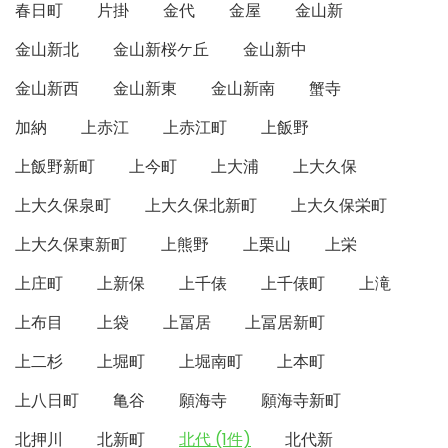
春日町
片掛
金代
金屋
金山新
金山新北
金山新桜ケ丘
金山新中
金山新西
金山新東
金山新南
蟹寺
加納
上赤江
上赤江町
上飯野
上飯野新町
上今町
上大浦
上大久保
上大久保泉町
上大久保北新町
上大久保栄町
上大久保東新町
上熊野
上栗山
上栄
上庄町
上新保
上千俵
上千俵町
上滝
上布目
上袋
上冨居
上冨居新町
上二杉
上堀町
上堀南町
上本町
上八日町
亀谷
願海寺
願海寺新町
北押川
北新町
北代 (1件)
北代新