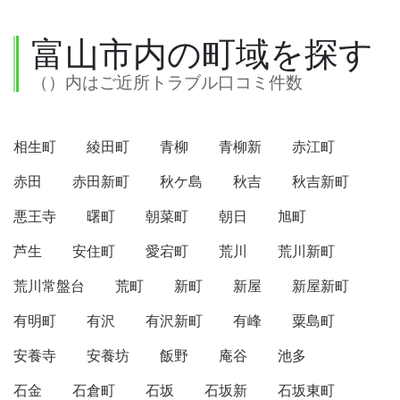
富山市内の町域を探す
（）内はご近所トラブル口コミ件数
相生町
綾田町
青柳
青柳新
赤江町
赤田
赤田新町
秋ケ島
秋吉
秋吉新町
悪王寺
曙町
朝菜町
朝日
旭町
芦生
安住町
愛宕町
荒川
荒川新町
荒川常盤台
荒町
新町
新屋
新屋新町
有明町
有沢
有沢新町
有峰
粟島町
安養寺
安養坊
飯野
庵谷
池多
石金
石倉町
石坂
石坂新
石坂東町