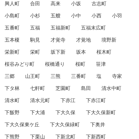
興人町
合田
高来
小坂
古志町
小島町
小杉
五艘
小中
小西
小羽
五番町
五福
五福新町
五福末広町
五本榎
駒見
才覚寺
才覚地
境野新
栄新町
栄町
坂下新
坂本
桜木町
桜谷みどり町
桜橋通り
桜町
笹津
三郷
山王町
三熊
三番町
塩
寺家
下タ林
七軒町
芝園町
島田
清水中町
清水町
清水元町
下赤江
下赤江町
下飯野
下大浦
下大久保
下大久保新町
下大久保東ケ丘
下大久保緑町
下奥井
下熊野
下栗山
下新北町
下新西町