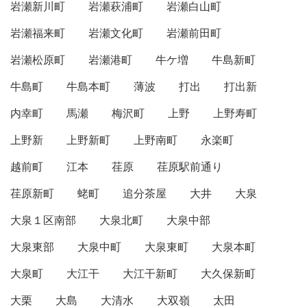
岩瀬新川町
岩瀬萩浦町
岩瀬白山町
岩瀬福来町
岩瀬文化町
岩瀬前田町
岩瀬松原町
岩瀬港町
牛ケ増
牛島新町
牛島町
牛島本町
薄波
打出
打出新
内幸町
馬瀬
梅沢町
上野
上野寿町
上野新
上野新町
上野南町
永楽町
越前町
江本
荏原
荏原駅前通り
荏原新町
蛯町
追分茶屋
大井
大泉
大泉１区南部
大泉北町
大泉中部
大泉東部
大泉中町
大泉東町
大泉本町
大泉町
大江干
大江干新町
大久保新町
大栗
大島
大清水
大双嶺
太田