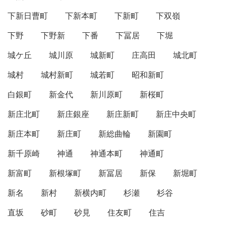
下新日曹町
下新本町
下新町
下双嶺
下野
下野新
下番
下冨居
下堀
城ケ丘
城川原
城新町
庄高田
城北町
城村
城村新町
城若町
昭和新町
白銀町
新金代
新川原町
新桜町
新庄北町
新庄銀座
新庄新町
新庄中央町
新庄本町
新庄町
新総曲輪
新園町
新千原崎
神通
神通本町
神通町
新富町
新根塚町
新冨居
新保
新堀町
新名
新村
新横内町
杉瀬
杉谷
直坂
砂町
砂見
住友町
住吉