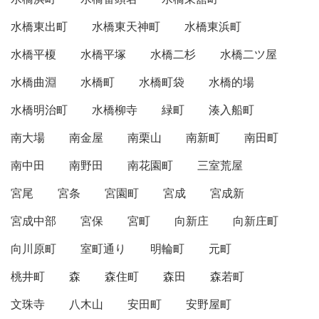
水橋東出町
水橋東天神町
水橋東浜町
水橋平榎
水橋平塚
水橋二杉
水橋二ツ屋
水橋曲淵
水橋町
水橋町袋
水橋的場
水橋明治町
水橋柳寺
緑町
湊入船町
南大場
南金屋
南栗山
南新町
南田町
南中田
南野田
南花園町
三室荒屋
宮尾
宮条
宮園町
宮成
宮成新
宮成中部
宮保
宮町
向新庄
向新庄町
向川原町
室町通り
明輪町
元町
桃井町
森
森住町
森田
森若町
文珠寺
八木山
安田町
安野屋町