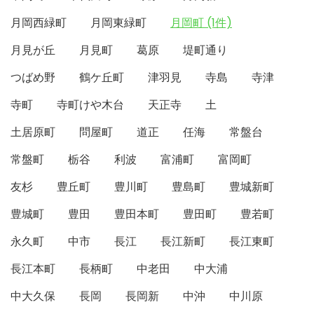
月岡西緑町
月岡東緑町
月岡町 (1件)
月見が丘
月見町
葛原
堤町通り
つばめ野
鶴ケ丘町
津羽見
寺島
寺津
寺町
寺町けや木台
天正寺
土
土居原町
問屋町
道正
任海
常盤台
常盤町
栃谷
利波
富浦町
富岡町
友杉
豊丘町
豊川町
豊島町
豊城新町
豊城町
豊田
豊田本町
豊田町
豊若町
永久町
中市
長江
長江新町
長江東町
長江本町
長柄町
中老田
中大浦
中大久保
長岡
長岡新
中沖
中川原