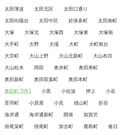
太田薄波
太田北区
太田口通り
太田向陽台
太田中区
於保多町
太田南町
大塚
大塚北
大塚西
大塚東
大塚南
大手町
大野
大場
大町
大町南台
大宮町
大山上野
大山北新町
大山布目
大山松木
岡田
奥井町
奥田寿町
奥田新町
奥田双葉町
奥田本町
奥田町 (1件)
小黒
小佐波
押上
小谷
音羽町
小原屋
小見
雄山町
折谷
海岸通
海岸通新町
開発
加賀沢
掛尾栄町
掛尾町
加古町
鹿島町
春日