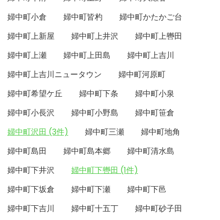
婦中町小倉
婦中町皆杓
婦中町かたかご台
婦中町上新屋
婦中町上井沢
婦中町上轡田
婦中町上瀬
婦中町上田島
婦中町上吉川
婦中町上吉川ニュータウン
婦中町河原町
婦中町希望ケ丘
婦中町下条
婦中町小泉
婦中町小長沢
婦中町小野島
婦中町笹倉
婦中町沢田 (3件)
婦中町三瀬
婦中町地角
婦中町島田
婦中町島本郷
婦中町清水島
婦中町下井沢
婦中町下轡田 (1件)
婦中町下坂倉
婦中町下瀬
婦中町下邑
婦中町下吉川
婦中町十五丁
婦中町砂子田