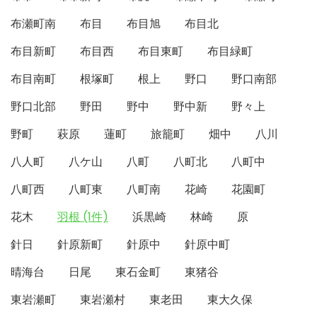
布瀬町南
布目
布目旭
布目北
布目新町
布目西
布目東町
布目緑町
布目南町
根塚町
根上
野口
野口南部
野口北部
野田
野中
野中新
野々上
野町
萩原
蓮町
旅籠町
畑中
八川
八人町
八ケ山
八町
八町北
八町中
八町西
八町東
八町南
花崎
花園町
花木
羽根 (1件)
浜黒崎
林崎
原
針日
針原新町
針原中
針原中町
晴海台
日尾
東石金町
東猪谷
東岩瀬町
東岩瀬村
東老田
東大久保