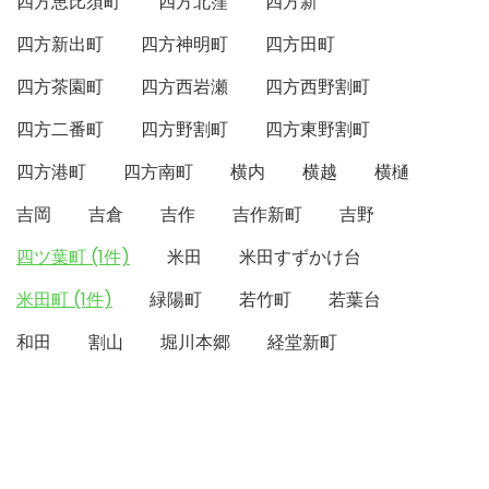
四方恵比須町
四方北窪
四方新
四方新出町
四方神明町
四方田町
四方茶園町
四方西岩瀬
四方西野割町
四方二番町
四方野割町
四方東野割町
四方港町
四方南町
横内
横越
横樋
吉岡
吉倉
吉作
吉作新町
吉野
四ツ葉町 (1件)
米田
米田すずかけ台
米田町 (1件)
緑陽町
若竹町
若葉台
和田
割山
堀川本郷
経堂新町