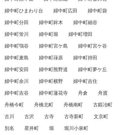
婦中町ひまわり台
婦中町広田
婦中町袋
婦中町分田
婦中町鉾木
婦中町細谷
婦中町蛍川
婦中町堀
婦中町増田
婦中町鶚谷
婦中町宮ケ島
婦中町宮ケ谷
婦中町麦島
婦中町葎原
婦中町持田
婦中町安田
婦中町熊野道
婦中町夢ケ丘
婦中町余川
婦中町横野
婦中町吉住
婦中町吉谷
婦中町蓮花寺
舟倉
舟渡
舟橋今町
舟橋北町
舟橋南町
古鍛冶町
古川
古沢
古寺
古寺新町
文京町
別名
星井町
堀
堀川小泉町