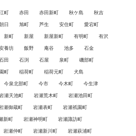
江町
赤田
赤田新町
秋ケ島
秋吉
朝日
旭町
芦生
安住町
愛宕町
新町
新屋
新屋新町
有明町
有沢
安養坊
飯野
庵谷
池多
石金
石田
石渕
石屋
泉町
磯部町
園町
稲荷町
稲荷元町
犬島
今泉北部町
今市
今木町
今生津
岩瀬天池町
岩瀬荒木町
岩瀬池田町
岩瀬御蔵町
岩瀬表町
岩瀬祇園町
瀬新町
岩瀬神明町
岩瀬諏訪町
岩瀬仲町
岩瀬新川町
岩瀬萩浦町