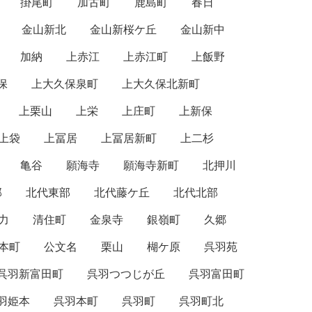
掛尾町
加古町
鹿島町
春日
金山新北
金山新桜ケ丘
金山新中
加納
上赤江
上赤江町
上飯野
保
上大久保泉町
上大久保北新町
上栗山
上栄
上庄町
上新保
上袋
上冨居
上冨居新町
上二杉
亀谷
願海寺
願海寺新町
北押川
部
北代東部
北代藤ケ丘
北代北部
力
清住町
金泉寺
銀嶺町
久郷
本町
公文名
栗山
楜ケ原
呉羽苑
呉羽新富田町
呉羽つつじが丘
呉羽富田町
羽姫本
呉羽本町
呉羽町
呉羽町北