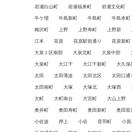
岩瀬白山町
岩瀬福来町
岩瀬文化町
牛ケ増
牛島新町
牛島町
牛島本町
梅沢町
上野
上野寿町
上野新
江本
荏原
荏原駅前通り
荏原新町
大泉１区南部
大泉北町
大泉中部
大泉町
大江干
大江干新町
大久保
太田
太田薄波
太田北区
太田口通
太田南町
大塚
大塚北
大塚西
大町
大町南台
大宮町
大山上野
奥井町
奥田寿町
奥田新町
奥田双
小佐波
押上
小谷
音羽町
小原