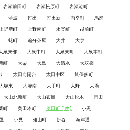
岩瀬前田町
岩瀬松原町
岩瀬港町
薄波
打出
打出新
内幸町
馬瀬
上野新町
上野南町
永楽町
越前町
蛯町
追分茶屋
大井
大泉
大泉東部
大泉中町
大泉東町
大泉本町
新町
大栗
大島
大清水
大双嶺
り
太田向陽台
太田中区
於保多町
大塚東
大塚南
大手町
大野
大場
大山北新町
大山布目
大山松木
岡田
葉町
奥田本町
奥田町 (1件)
小黒
屋
小見
雄山町
折谷
海岸通