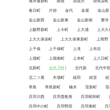
海岸通新町
開発
加賀沢
掛尾栄町
春日町
片掛
金代
金屋
金山新
金山新西
金山新東
金山新南
蟹寺
上飯野新町
上今町
上大浦
上大久
上大久保栄町
上大久保東新町
上熊野
上千俵
上千俵町
上滝
上布目
上堀町
上堀南町
上本町
上八日町
北新町
北代 (1件)
北代新
北代中
北二ツ屋
木場町
経田
経堂
経
草島
草島新町
楠木
窪新町
窪
呉羽川西
呉羽貴船巻
呉羽昭和町
呉羽中の町
呉羽野田
呉羽東町
呉