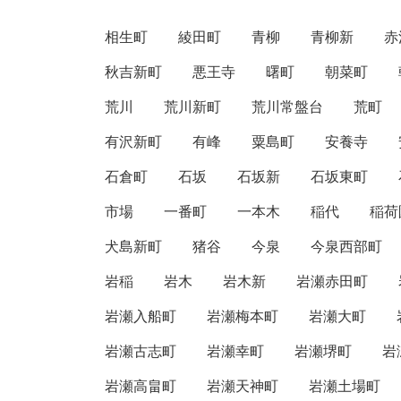
相生町
綾田町
青柳
青柳新
赤
秋吉新町
悪王寺
曙町
朝菜町
荒川
荒川新町
荒川常盤台
荒町
有沢新町
有峰
粟島町
安養寺
石倉町
石坂
石坂新
石坂東町
市場
一番町
一本木
稲代
稲荷
犬島新町
猪谷
今泉
今泉西部町
岩稲
岩木
岩木新
岩瀬赤田町
岩瀬入船町
岩瀬梅本町
岩瀬大町
岩瀬古志町
岩瀬幸町
岩瀬堺町
岩
岩瀬高畠町
岩瀬天神町
岩瀬土場町