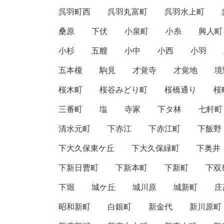
呉羽町西
呉羽丸富町
呉羽水上町
桑原
下伏
小泉町
小糸
興人町
小杉
五艘
小中
小西
小羽
五本榎
駒見
才覚寺
才覚地
境
桜木町
桜谷みどり町
桜橋通り
桜
三番町
塩
寺家
下タ林
七軒町
清水元町
下赤江
下赤江町
下飯野
下大久保東ケ丘
下大久保緑町
下奥井
下新日曹町
下新本町
下新町
下双
下堀
城ケ丘
城川原
城新町
庄
昭和新町
白銀町
新金代
新川原町