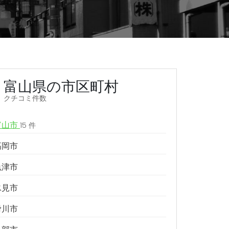
富山県の市区町村
クチコミ件数
富山市
15 件
高岡市
魚津市
氷見市
滑川市