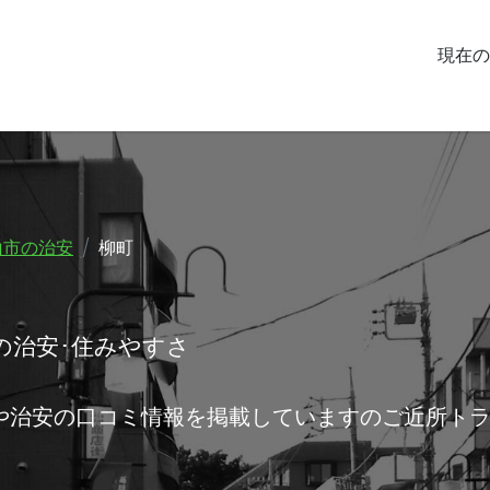
現在の
山市の治安
柳町
の治安･住みやすさ
や治安の口コミ情報を掲載していますのご近所ト