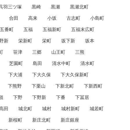
呉羽三ツ塚
黒崎
黒瀬
黒瀬北町
合田
高来
小坂
古志町
小島町
五番町
五福
五福新町
五福末広町
野新
栄新町
栄町
坂下新
坂本
町
笹津
三郷
山王町
三熊
芝園町
島田
清水中町
清水町
下大浦
下大久保
下大久保新町
下熊野
下栗山
下新北町
下新西町
嶺
下野
下野新
下番
下冨居
高田
城北町
城村
城村新町
城若町
新桜町
新庄北町
新庄銀座