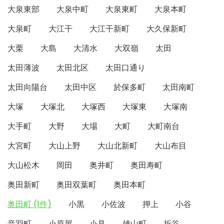
大泉東部
大泉中町
大泉東町
大泉本町
大泉町
大江干
大江干新町
大久保新町
大栗
大島
大清水
大双嶺
太田
太田薄波
太田北区
太田口通り
太田向陽台
太田中区
於保多町
太田南町
大塚
大塚北
大塚西
大塚東
大塚南
大手町
大野
大場
大町
大町南台
大宮町
大山上野
大山北新町
大山布目
大山松木
岡田
奥井町
奥田寿町
奥田新町
奥田双葉町
奥田本町
奥田町 (1件)
小黒
小佐波
押上
小谷
音羽町
小原屋
小見
雄山町
折谷