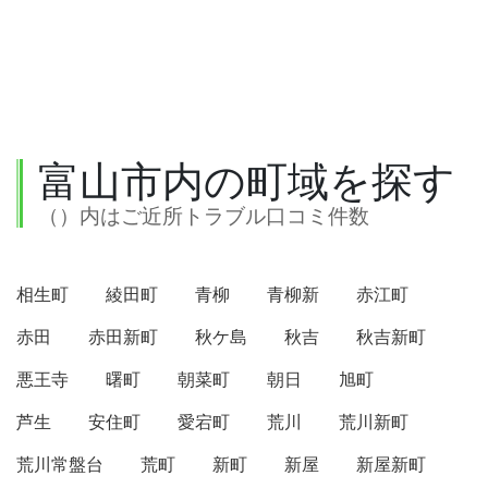
富山市内の町域を探す
（）内はご近所トラブル口コミ件数
相生町
綾田町
青柳
青柳新
赤江町
赤田
赤田新町
秋ケ島
秋吉
秋吉新町
悪王寺
曙町
朝菜町
朝日
旭町
芦生
安住町
愛宕町
荒川
荒川新町
荒川常盤台
荒町
新町
新屋
新屋新町