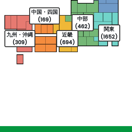
中国・四国
中部
(169)
(462)
関東
九州・沖縄
近畿
(1652)
(309)
(694)