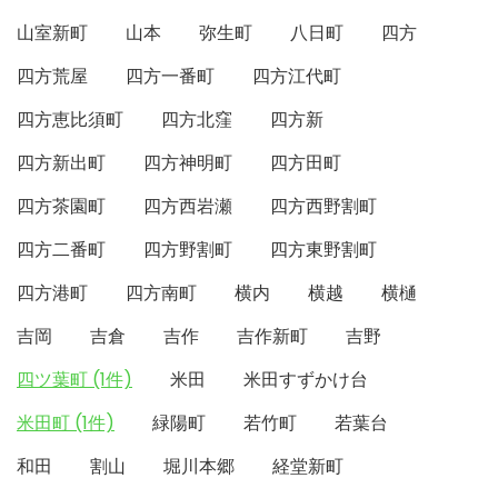
山室新町
山本
弥生町
八日町
四方
四方荒屋
四方一番町
四方江代町
四方恵比須町
四方北窪
四方新
四方新出町
四方神明町
四方田町
四方茶園町
四方西岩瀬
四方西野割町
四方二番町
四方野割町
四方東野割町
四方港町
四方南町
横内
横越
横樋
吉岡
吉倉
吉作
吉作新町
吉野
四ツ葉町 (1件)
米田
米田すずかけ台
米田町 (1件)
緑陽町
若竹町
若葉台
和田
割山
堀川本郷
経堂新町