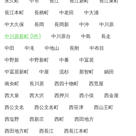
永久町
中市
長江
長江新町
長江東町
長江本町
長柄町
中老田
中大浦
中大久保
長岡
長岡新
中沖
中川原
中川原新町 (1件)
中川原台
中島
長走
中田
中滝
中地山
長附
中布目
中野新
中野新町
中番
中冨居
中冨居新町
中屋
流杉
那智町
鍋田
南央町
長川原
西四十物町
西荒屋
西大泉
西大沢
西押川
西小俣
西金屋
西公文名
西公文名町
西笹津
西山王町
西塩野
西新庄
西町
西田地方
西田地方町
西長江
西長江本町