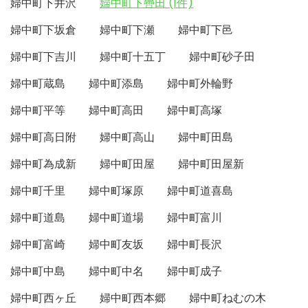
婦中町下井沢
婦中町下轡田 (1件)
婦中町下坂倉
婦中町下瀬
婦中町下邑
婦中町下吉川
婦中町十五丁
婦中町砂子田
婦中町蔵島
婦中町添島
婦中町外輪野
婦中町平等
婦中町高田
婦中町高塚
婦中町高日附
婦中町高山
婦中町田島
婦中町為成新
婦中町田屋
婦中町田屋新
婦中町千里
婦中町塚原
婦中町道喜島
婦中町道島
婦中町道場
婦中町富川
婦中町富崎
婦中町友坂
婦中町長沢
婦中町中島
婦中町中名
婦中町成子
婦中町西ヶ丘
婦中町西本郷
婦中町ねむの木