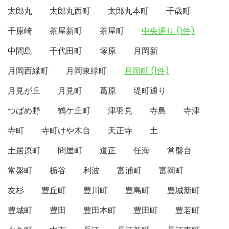
太郎丸
太郎丸西町
太郎丸本町
千歳町
千原崎
茶屋新町
茶屋町
中央通り (1件)
中間島
千代田町
塚原
月岡新
月岡西緑町
月岡東緑町
月岡町 (1件)
月見が丘
月見町
葛原
堤町通り
つばめ野
鶴ケ丘町
津羽見
寺島
寺津
寺町
寺町けや木台
天正寺
土
土居原町
問屋町
道正
任海
常盤台
常盤町
栃谷
利波
富浦町
富岡町
友杉
豊丘町
豊川町
豊島町
豊城新町
豊城町
豊田
豊田本町
豊田町
豊若町