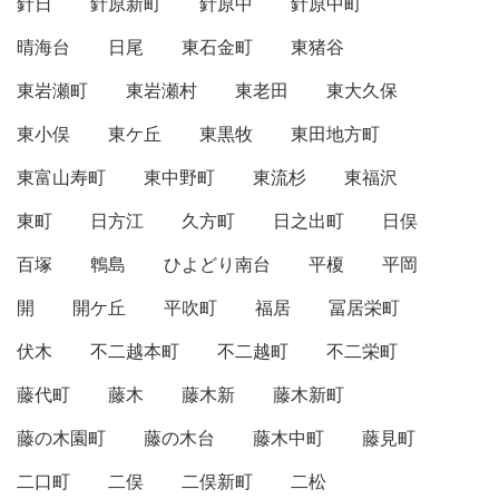
針日
針原新町
針原中
針原中町
晴海台
日尾
東石金町
東猪谷
東岩瀬町
東岩瀬村
東老田
東大久保
東小俣
東ケ丘
東黒牧
東田地方町
東富山寿町
東中野町
東流杉
東福沢
東町
日方江
久方町
日之出町
日俣
百塚
鵯島
ひよどり南台
平榎
平岡
開
開ケ丘
平吹町
福居
冨居栄町
伏木
不二越本町
不二越町
不二栄町
藤代町
藤木
藤木新
藤木新町
藤の木園町
藤の木台
藤木中町
藤見町
二口町
二俣
二俣新町
二松