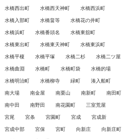
水橋西出町
水橋西天神町
水橋西浜町
水橋入部町
水橋畠等
水橋花の井町
水橋浜町
水橋番頭名
水橋東舘町
水橋東出町
水橋東天神町
水橋東浜町
水橋平榎
水橋平塚
水橋二杉
水橋二ツ屋
水橋曲淵
水橋町
水橋町袋
水橋的場
水橋明治町
水橋柳寺
緑町
湊入船町
南大場
南金屋
南栗山
南新町
南田町
南中田
南野田
南花園町
三室荒屋
宮尾
宮条
宮園町
宮成
宮成新
宮成中部
宮保
宮町
向新庄
向新庄町