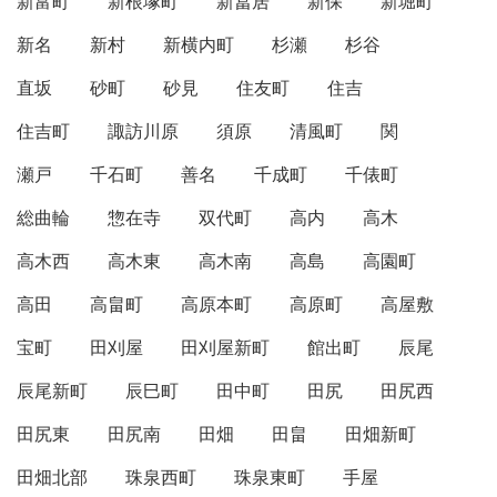
新富町
新根塚町
新冨居
新保
新堀町
新名
新村
新横内町
杉瀬
杉谷
直坂
砂町
砂見
住友町
住吉
住吉町
諏訪川原
須原
清風町
関
瀬戸
千石町
善名
千成町
千俵町
総曲輪
惣在寺
双代町
高内
高木
高木西
高木東
高木南
高島
高園町
高田
高畠町
高原本町
高原町
高屋敷
宝町
田刈屋
田刈屋新町
館出町
辰尾
辰尾新町
辰巳町
田中町
田尻
田尻西
田尻東
田尻南
田畑
田畠
田畑新町
田畑北部
珠泉西町
珠泉東町
手屋