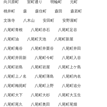
向川原町
室町通り
明輪町
元町
桃井町
森
森住町
森田
森若町
文珠寺
八木山
安田町
安野屋町
八尾町青根
八尾町赤石
八尾町足谷
八尾町油
八尾町天池
八尾町新屋
八尾町庵谷
八尾町井栗谷
八尾町井田
八尾町井田新
八尾町今町
八尾町入谷
八尾町岩島
八尾町岩屋
八尾町上ケ島
八尾町上ノ名
八尾町薄島
八尾町内名
八尾町梅苑町
八尾町上野
八尾町追分
八尾町大下
八尾町大杉
八尾町大玉生
八尾町尾久
八尾町奥田
八尾町尾畑