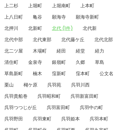
上二杉
上堀町
上堀南町
上本町
上八日町
亀谷
願海寺
願海寺新町
北押川
北新町
北代 (1件)
北代新
北代中部
北代東部
北代藤ケ丘
北代北部
北二ツ屋
木場町
経田
経堂
経力
清住町
金泉寺
銀嶺町
久郷
草島
草島新町
楠木
窪新町
窪本町
公文名
栗山
楜ケ原
呉羽苑
呉羽川西
呉羽貴船巻
呉羽昭和町
呉羽新富田町
呉羽つつじが丘
呉羽富田町
呉羽中の町
呉羽野田
呉羽東町
呉羽姫本
呉羽本町