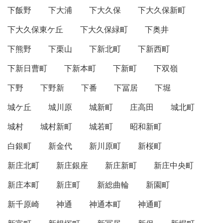
下飯野
下大浦
下大久保
下大久保新町
下大久保東ケ丘
下大久保緑町
下奥井
下熊野
下栗山
下新北町
下新西町
下新日曹町
下新本町
下新町
下双嶺
下野
下野新
下番
下冨居
下堀
城ケ丘
城川原
城新町
庄高田
城北町
城村
城村新町
城若町
昭和新町
白銀町
新金代
新川原町
新桜町
新庄北町
新庄銀座
新庄新町
新庄中央町
新庄本町
新庄町
新総曲輪
新園町
新千原崎
神通
神通本町
神通町