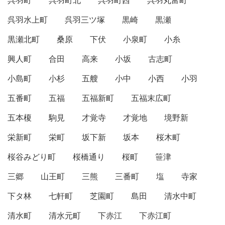
呉羽町
呉羽町北
呉羽町西
呉羽丸富町
呉羽水上町
呉羽三ツ塚
黒崎
黒瀬
黒瀬北町
桑原
下伏
小泉町
小糸
興人町
合田
高来
小坂
古志町
小島町
小杉
五艘
小中
小西
小羽
五番町
五福
五福新町
五福末広町
五本榎
駒見
才覚寺
才覚地
境野新
栄新町
栄町
坂下新
坂本
桜木町
桜谷みどり町
桜橋通り
桜町
笹津
三郷
山王町
三熊
三番町
塩
寺家
下タ林
七軒町
芝園町
島田
清水中町
清水町
清水元町
下赤江
下赤江町