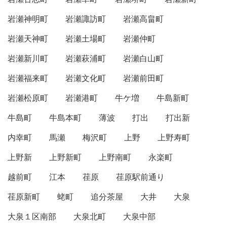
岩瀬神明町
岩瀬諏訪町
岩瀬高畠町
岩瀬天神町
岩瀬土場町
岩瀬仲町
岩瀬新川町
岩瀬萩浦町
岩瀬白山町
岩瀬福来町
岩瀬文化町
岩瀬前田町
岩瀬松原町
岩瀬港町
牛ケ増
牛島新町
牛島町
牛島本町
薄波
打出
打出新
内幸町
馬瀬
梅沢町
上野
上野寿町
上野新
上野新町
上野南町
永楽町
越前町
江本
荏原
荏原駅前通り
荏原新町
蛯町
追分茶屋
大井
大泉
大泉１区南部
大泉北町
大泉中部