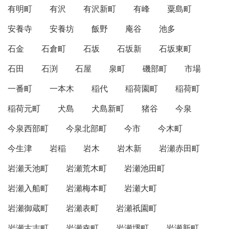
有明町
有沢
有沢新町
有峰
粟島町
安養寺
安養坊
飯野
庵谷
池多
石金
石倉町
石坂
石坂新
石坂東町
石田
石渕
石屋
泉町
磯部町
市場
一番町
一本木
稲代
稲荷園町
稲荷町
稲荷元町
犬島
犬島新町
猪谷
今泉
今泉西部町
今泉北部町
今市
今木町
今生津
岩稲
岩木
岩木新
岩瀬赤田町
岩瀬天池町
岩瀬荒木町
岩瀬池田町
岩瀬入船町
岩瀬梅本町
岩瀬大町
岩瀬御蔵町
岩瀬表町
岩瀬祇園町
岩瀬古志町
岩瀬幸町
岩瀬堺町
岩瀬新町