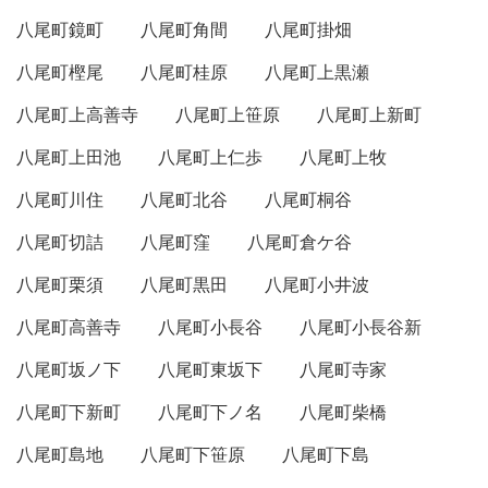
八尾町鏡町
八尾町角間
八尾町掛畑
八尾町樫尾
八尾町桂原
八尾町上黒瀬
八尾町上高善寺
八尾町上笹原
八尾町上新町
八尾町上田池
八尾町上仁歩
八尾町上牧
八尾町川住
八尾町北谷
八尾町桐谷
八尾町切詰
八尾町窪
八尾町倉ケ谷
八尾町栗須
八尾町黒田
八尾町小井波
八尾町高善寺
八尾町小長谷
八尾町小長谷新
八尾町坂ノ下
八尾町東坂下
八尾町寺家
八尾町下新町
八尾町下ノ名
八尾町柴橋
八尾町島地
八尾町下笹原
八尾町下島