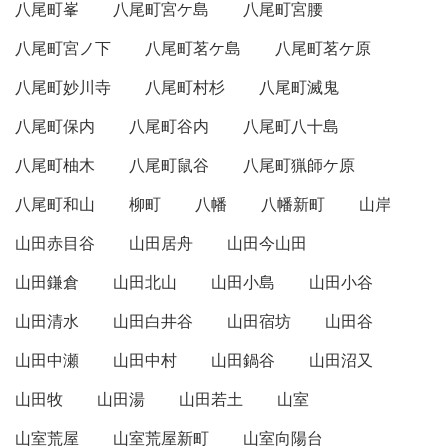
八尾町峯
八尾町宮ケ島
八尾町宮腰
八尾町宮ノ下
八尾町茗ケ島
八尾町茗ケ原
八尾町妙川寺
八尾町村杉
八尾町滅鬼
八尾町保内
八尾町谷内
八尾町八十島
八尾町柚木
八尾町鼠谷
八尾町猟師ケ原
八尾町和山
柳町
八幡
八幡新町
山岸
山田赤目谷
山田居舟
山田今山田
山田鎌倉
山田北山
山田小島
山田小谷
山田清水
山田白井谷
山田宿坊
山田谷
山田中瀬
山田中村
山田鍋谷
山田沼又
山田牧
山田湯
山田若土
山室
山室荒屋
山室荒屋新町
山室向陽台