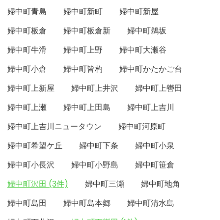
婦中町青島
婦中町新町
婦中町新屋
婦中町板倉
婦中町板倉新
婦中町鵜坂
婦中町牛滑
婦中町上野
婦中町大瀬谷
婦中町小倉
婦中町皆杓
婦中町かたかご台
婦中町上新屋
婦中町上井沢
婦中町上轡田
婦中町上瀬
婦中町上田島
婦中町上吉川
婦中町上吉川ニュータウン
婦中町河原町
婦中町希望ケ丘
婦中町下条
婦中町小泉
婦中町小長沢
婦中町小野島
婦中町笹倉
婦中町沢田 (3件)
婦中町三瀬
婦中町地角
婦中町島田
婦中町島本郷
婦中町清水島