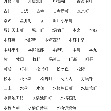
舟橋今町
舟橋北町
舟橋南町
古鍛冶町
古川
古沢
古寺
古寺新町
文京町
別名
星井町
堀
堀川小泉町
堀川天山町
堀川町
堀端町
本宮
本郷
本郷島
本郷新
本郷西部
本郷中部
本郷東部
本郷北部
本郷町
本町
本丸
牧
牧田
牧野
馬瀬口
町新
町長
町袋
町村
松浦町
松ケ丘
松野
松木
松木新
松若町
丸の内
万願寺
三上
水落
水須
水橋朝日町
水橋荒町
水橋池田舘
水橋池田町
水橋石政
水橋石割
水橋伊勢屋
水橋伊勢領