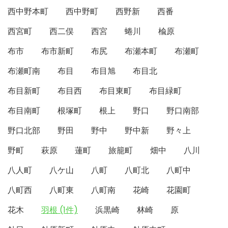
西中野本町
西中野町
西野新
西番
西宮町
西二俣
西宮
蜷川
楡原
布市
布市新町
布尻
布瀬本町
布瀬町
布瀬町南
布目
布目旭
布目北
布目新町
布目西
布目東町
布目緑町
布目南町
根塚町
根上
野口
野口南部
野口北部
野田
野中
野中新
野々上
野町
萩原
蓮町
旅籠町
畑中
八川
八人町
八ケ山
八町
八町北
八町中
八町西
八町東
八町南
花崎
花園町
花木
羽根 (1件)
浜黒崎
林崎
原