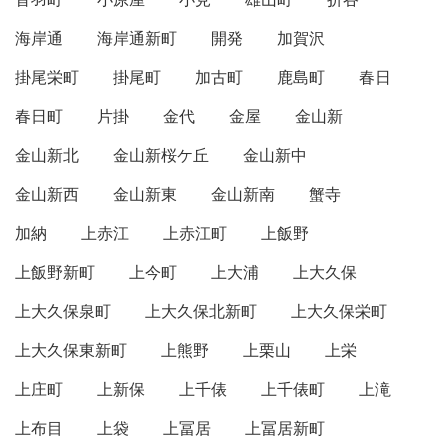
海岸通
海岸通新町
開発
加賀沢
掛尾栄町
掛尾町
加古町
鹿島町
春日
春日町
片掛
金代
金屋
金山新
金山新北
金山新桜ケ丘
金山新中
金山新西
金山新東
金山新南
蟹寺
加納
上赤江
上赤江町
上飯野
上飯野新町
上今町
上大浦
上大久保
上大久保泉町
上大久保北新町
上大久保栄町
上大久保東新町
上熊野
上栗山
上栄
上庄町
上新保
上千俵
上千俵町
上滝
上布目
上袋
上冨居
上冨居新町